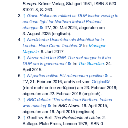
Europa
. Kröner Verlag, Stuttgart 1981,
ISBN 3-520-
81001-8
, S. 263.
↑
Gavin Robinson ratified as DUP leader vowing to
continue fight for Northern Ireland Protocol
changes.
lTV, 30. Mai 2024,
abgerufen am
3. August 2025
(englisch).
↑
Nordirische Unionisten als Machtfaktor in
London. Here Come Troubles.
In:
Manager
Magazin
.
9. Juni 2017.
↑
Never mind the SNP. The real danger is if the
DUP are in government.
In:
The Guardian
.
24.
April 2015.
↑
NI parties outline EU referendum position.
U
TV, 21. Februar 2016, archiviert vom
Original
(nicht mehr online verfügbar) am
23. Februar 2016
;
abgerufen am 22. Februar 2016
(englisch).
↑
BBC debate: ‘The voice from Northern Ireland
was missing’.
In:
BBC News.
16. April 2015,
abgerufen am 16. April 2015
(englisch).
↑
Geoffrey Bell:
The Protestants of Ulster.
2.
Auflage. Pluto Press, London 1978,
ISBN 0-