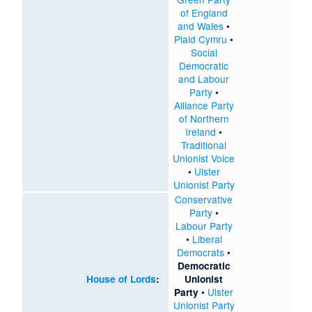
of England
and Wales
•
Plaid Cymru
•
Social
Democratic
and Labour
Party
•
Alliance Party
of Northern
Ireland
•
Traditional
Unionist Voice
•
Ulster
Unionist Party
Conservative
Party
•
Labour Party
•
Liberal
Democrats
•
Democratic
House of Lords
:
Unionist
•
Ulster
Party
Unionist Party