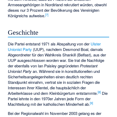
Armeeangehörigen in Nordirland rekrutiert würden, obwohl
dieses nur 3 Prozent der Bevölkerung des Vereinigten
[
7
]
Königreichs aufweise.
Geschichte
Die Partei entstand 1971 als Abspaltung von der
Ulster
Unionist Party
(UUP), nachdem
Desmond Boal
, damals
Abgeordneter für den Wahlkreis Shankill (Belfast), aus der
UUP ausgeschlossen worden war. Sie trat die Nachfolge
der ebenfalls von Ian Paisley gegründeten
Protestant
Unionist Party
an. Während sie in konstitutionellen und
Sicherheitsangelegenheiten einen deutlich rechten
Standpunkt einnahm, vertrat sie in sozialen Fragen die
Interessen ihrer Klientel, die hauptsächlich der
[
8
]
Arbeiterklasse und dem Kleinbürgertum entstammte.
Die
Partei lehnte in den 1970er Jahren jede Form der
[
9
]
Machtteilung mit der katholischen Minderheit ab.
Bei der Regionalwahl im November 2003 gelang es der