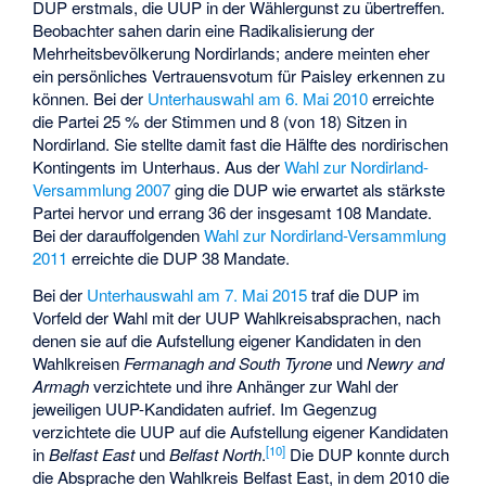
DUP erstmals, die UUP in der Wählergunst zu übertreffen.
Beobachter sahen darin eine Radikalisierung der
Mehrheitsbevölkerung Nordirlands; andere meinten eher
ein persönliches Vertrauensvotum für Paisley erkennen zu
können. Bei der
Unterhauswahl am 6. Mai 2010
erreichte
die Partei 25 % der Stimmen und 8 (von 18) Sitzen in
Nordirland. Sie stellte damit fast die Hälfte des nordirischen
Kontingents im Unterhaus. Aus der
Wahl zur Nordirland-
Versammlung 2007
ging die DUP wie erwartet als stärkste
Partei hervor und errang 36 der insgesamt 108 Mandate.
Bei der darauffolgenden
Wahl zur Nordirland-Versammlung
2011
erreichte die DUP 38 Mandate.
Bei der
Unterhauswahl am 7. Mai 2015
traf die DUP im
Vorfeld der Wahl mit der UUP Wahlkreisabsprachen, nach
denen sie auf die Aufstellung eigener Kandidaten in den
Wahlkreisen
Fermanagh and South Tyrone
und
Newry and
Armagh
verzichtete und ihre Anhänger zur Wahl der
jeweiligen UUP-Kandidaten aufrief. Im Gegenzug
verzichtete die UUP auf die Aufstellung eigener Kandidaten
[
10
]
in
Belfast East
und
Belfast North
.
Die DUP konnte durch
die Absprache den Wahlkreis Belfast East, in dem 2010 die