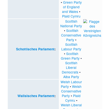
•
Green Party
of England
and Wales
•
Plaid Cymru
Scottish
National Party
•
Scottish
Conservative
Party
•
Scottish
Labour Party
Schottisches Parlament
:
•
Scottish
Green Party
•
Scottish
Liberal
Democrats
•
Alba Party
Welsh Labour
Party
•
Welsh
Conservative
Party
•
Plaid
Walisisches Parlament
:
Cymru
•
Welsh Liberal