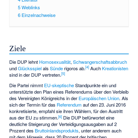
5
Weblinks
6
Einzelnachweise
Ziele
Die DUP lehnt
Homosexualität
,
Schwangerschaftsabbruch
[
4
]
und
Glücksspiel
als
Sünde
rigoros ab.
Auch
Kreationisten
[
5
]
sind in der DUP vertreten.
Die Partei nimmt
EU-skeptische
Standpunkte ein und
unterstützte den Plan eines Referendums über den Verbleib
des Vereinigten Königreichs in der
Europäischen Union
. Als
sich der Termin für das
Referendum
auf den 23. Juni 2016
konkretisierte, empfahl sie ihren Wählern, für den Austritt
[
6
]
aus der EU zu stimmen.
Die DUP befürwortet eine
deutliche Steigerung der Verteidigungsausgaben auf 2
Prozent des
Bruttoinlandsprodukts
, unter anderem auch
mit dem Hinweis, dass 20 Prozent der britischen