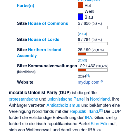
Rot
Farbe(n)
Weiß
Blau
5 / 650
Sitze
House of Commons
(0,8 %)
(
2024
)
6 / 784
Sitze
House of Lords
(0,8 %)
25 / 90
Sitze
Northern Ireland
(27,8 %)
Assembly
(
2022
)
122 / 462
Sitze Kommunalverwaltungen
(26,4 %)
(Nordirland)
[
1
]
(2024
)
mydup.com
Website
mocratic Unionist Party
(
DUP
) ist die größte
protestantische
und
unionistische
Partei
in
Nordirland
. Ihre
Anhänger vertreten
Antikatholizismus
und bekämpfen eine
[
2
]
Vereinigung Nordirlands mit der
Republik Irland
.
Die DUP
fordert die vollständige Entwaffnung der
IRA
. Gleichzeitig
fordert sie die irisch-republikanische Partei
Sinn Féin
auf,
sich von Waffengewalt und damit von der IRA zu