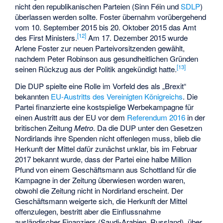
nicht den republikanischen Parteien (Sinn Féin und
SDLP
)
überlassen werden sollte. Foster übernahm vorübergehend
vom 10. September 2015 bis 20. Oktober 2015 das Amt
[
12
]
des First Ministers.
Am 17. Dezember 2015 wurde
Arlene Foster zur neuen Parteivorsitzenden gewählt,
nachdem Peter Robinson aus gesundheitlichen Gründen
[
13
]
seinen Rückzug aus der Politik angekündigt hatte.
Die DUP spielte eine Rolle im Vorfeld des als „Brexit“
bekannten
EU-Austritts des Vereinigten Königreichs
. Die
Partei finanzierte eine kostspielige Werbekampagne für
einen Austritt aus der EU vor dem
Referendum 2016
in der
britischen Zeitung
Metro
. Da die DUP unter den Gesetzen
Nordirlands ihre Spenden nicht offenlegen muss, blieb die
Herkunft der Mittel dafür zunächst unklar, bis im Februar
2017 bekannt wurde, dass der Partei eine halbe Million
Pfund von einem Geschäftsmann aus Schottland für die
Kampagne in der Zeitung überwiesen worden waren,
obwohl die Zeitung nicht in Nordirland erscheint. Der
Geschäftsmann weigerte sich, die Herkunft der Mittel
offenzulegen, bestritt aber die Einflussnahme
ausländischer Finanziers (Saudi-Arabien, Russland), über