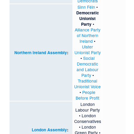
Democrats
Sinn Féin
•
Democratic
Unionist
•
Party
Alliance Party
of Northern
Ireland
•
Ulster
Unionist Party
Northern Ireland Assembly
:
•
Social
Democratic
and Labour
Party
•
Traditional
Unionist Voice
•
People
Before Profit
London
Labour Party
•
London
Conservatives
•
London
London Assembly
:
Green Party
•