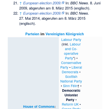
↑
European election 2009.
In:
BBC News.
8. Juni
2009,
abgerufen am 8. März 2015
(englisch).
↑
European election 2009.
In:
BBC News.
27. Mai 2014,
abgerufen am 8. März 2015
(englisch).
Parteien
im
Vereinigten Königreich
Labour Party
(inkl.
Labour
and Co-
operative
Party
*) •
Conservative
Party
•
Liberal
Democrats
•
Scottish
National Party
•
Sinn Féin
† •
Democratic
Unionist
•
Party
Reform UK
•
House of Commons
:
Green Party