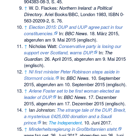
904383-08-3
, S. 45.
↑
W. D. Flackes:
Northern Ireland: a Political
Directory
. Ariel Books/BBC, London 1983,
ISBN 0-
563-20209-2
, S. 76.
↑
Election 2015: DUP and UUP agree pact in four
constituencies.
In:
BBC News.
18. März 2015,
abgerufen am 9. Mai 2015
(englisch).
↑
Nicholas Watt:
Conservative party is losing our
support over Scotland, warns DUP.
In:
The
Guardian.
26. April 2015,
abgerufen am 9. Mai 2015
(englisch).
↑
NI first minister Peter Robinson steps aside in
Stormont crisis.
In:
BBC News.
10. September
2015,
abgerufen am 10. September 2015
(englisch).
↑
Arlene Foster set to be first woman elected as
leader of DUP.
In:
BBC News.
17. Dezember
2015,
abgerufen am 17. Dezember 2015
(englisch).
↑
Ian Johnston:
The strange tale of the DUP, Brexit,
a mysterious £425,000 donation and a Saudi
prince.
In:
The Independent
.
10. Juni 2017.
↑
Minderheitsregierung in Großbritannien steht.
www.faz.net, 26. Juni 2017,
abgerufen am 26. Juni