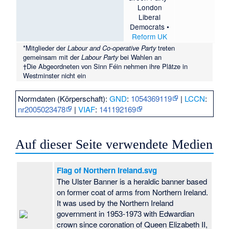
London
Liberal
Democrats
•
Reform UK
*Mitglieder der
Labour and Co-operative Party
treten
gemeinsam mit der
Labour Party
bei Wahlen an
†Die Abgeordneten von Sinn Féin nehmen ihre Plätze in
Westminster nicht ein
Normdaten (Körperschaft):
GND
:
1054369119
|
LCCN
:
nr2005023478
|
VIAF
:
141192169
Auf dieser Seite verwendete Medien
Flag of Northern Ireland.svg
The Ulster Banner is a heraldic banner based
on former coat of arms from Northern Ireland.
It was used by the Northern Ireland
government in 1953-1973 with Edwardian
crown since coronation of Queen Elizabeth II,