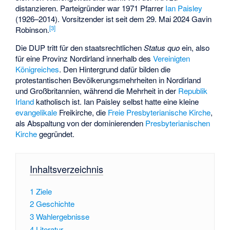
distanzieren. Parteigründer war 1971 Pfarrer
Ian Paisley
(1926–2014). Vorsitzender ist seit dem 29. Mai 2024
Gavin
[
3
]
Robinson
.
Die DUP tritt für den staatsrechtlichen
Status quo
ein, also
für eine Provinz Nordirland innerhalb des
Vereinigten
Königreiches
. Den Hintergrund dafür bilden die
protestantischen Bevölkerungsmehrheiten in Nordirland
und Großbritannien, während die Mehrheit in der
Republik
Irland
katholisch ist. Ian Paisley selbst hatte eine kleine
evangelikale
Freikirche, die
Freie Presbyterianische Kirche
,
als Abspaltung von der dominierenden
Presbyterianischen
Kirche
gegründet.
Inhaltsverzeichnis
1
Ziele
2
Geschichte
3
Wahlergebnisse
4
Literatur