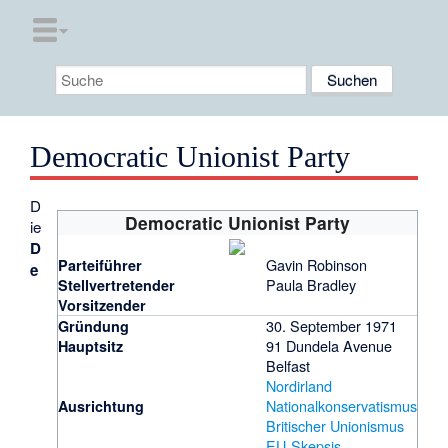
Democratic Unionist Party
D
Democratic Unionist Party
ie
D
Gavin Robinson
Parteiführer
e
Paula Bradley
Stellvertretender
Vorsitzender
30. September 1971
Gründung
91 Dundela Avenue
Hauptsitz
Belfast
Nordirland
Nationalkonservatismus
Ausrichtung
Britischer Unionismus
EU-Skepsis