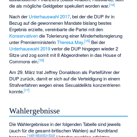
[
14
]
die als mögliche Geldgeber spekuliert worden war.
Nach der
Unterhauswahl 2017
, bei der die DUP ihr in
Bezug auf die gewonnenen Mandate bislang bestes
Ergebnis erzielte, vereinbarte die Partei mit den
Konservativen
die Tolerierung einer Minderheitsregierung
[
15
]
unter Premierministerin
Theresa May
.
Bei der
Unterhauswahl 2019
verlor die DUP hingegen wieder 2
Sitze und zog somit mit 8 Abgeordneten in das House of
[
16
]
Commons ein.
Am 29. März trat
Jeffrey Donaldson
als Parteiführer der
DUP zurück, damit er sich auf die Verteidigung in einem
Strafverfahren wegen eines Sexualdelikts konzentrieren
[
17
]
konnte.
Wahlergebnisse
Die Wahlergebnisse in der folgenden Tabelle sind jeweils
(auch für die gesamt-britischen Wahlen) auf Nordirland
[
18
]
[
19
]
[
20
]
[
21
]
[
22
]
bezogen.
Unterhauswahlen erfolgten