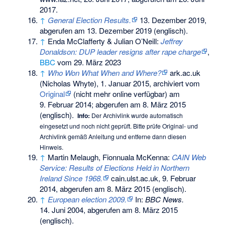
2017
.
↑
General Election Results.
13. Dezember 2019,
abgerufen am 13. Dezember 2019
(englisch).
↑
Enda McClafferty & Julian O’Neill:
Jeffrey
Donaldson: DUP leader resigns after rape charge
,
BBC
vom 29. März 2023
↑
Who Won What When and Where?
ark.ac.uk
(Nicholas Whyte), 1. Januar 2015, archiviert vom
Original
(nicht mehr online verfügbar) am
9. Februar 2014
;
abgerufen am 8. März 2015
(englisch).
Info:
Der Archivlink wurde automatisch
eingesetzt und noch nicht geprüft. Bitte prüfe Original- und
Archivlink gemäß
Anleitung
und entferne dann diesen
Hinweis.
↑
Martin Melaugh, Fionnuala McKenna:
CAIN Web
Service: Results of Elections Held in Northern
Ireland Since 1968.
cain.ulst.ac.uk, 9. Februar
2014,
abgerufen am 8. März 2015
(englisch).
↑
European election 2009.
In:
BBC News.
14. Juni 2004,
abgerufen am 8. März 2015
(englisch).