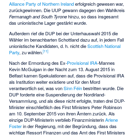
Alliance Party of Northern Ireland
erfolgreich gewesen war,
zurückgewinnen. Die UUP gewann dagegen den Wahlkreis
Fermanagh and South Tyrone
hinzu, so dass insgesamt
das unionistische Lager gestärkt wurde.
Außerdem rief die DUP bei der Unterhauswahl 2015 die
Wähler im benachbarten Schottland dazu auf, in jedem Fall
unionistische Kandidaten, d. h. nicht die
Scottish National
[
11
]
Party
, zu wählen.
Nach der Ermordung des Ex-
Provisional IRA
-Mannes
Kevin McGuigan in der Nacht zum 13. August 2015 in
Belfast kamen Spekulationen auf, dass die Provisional IRA
als Institution weiter existiere und für den Mord
verantwortlich sei, was von
Sinn Féin
bestritten wurde. Die
DUP forderte eine Suspendierung der
Nordirland-
Versammlung
, und als diese nicht erfolgte, traten drei DUP-
Minister einschließlich des First Ministers Peter Robinson
am 10. September 2015 von ihren Ämtern zurück. Als
einzige DUP-Ministerin verblieb Finanzministerin
Arlene
Foster
in der Regierung, mit der Begründung, dass das
wichtige Ressort Finanzen und das Amt des First Ministers