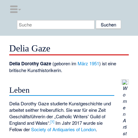
Delia Gaze
Delia Dorothy Gaze
(geboren im
März
1951
) ist eine
britische Kunsthistorikerin.
W
Leben
o
m
Delia Dorothy Gaze studierte Kunstgeschichte und
e
arbeitet seither freiberuflich. Sie war für eine Zeit
n
Geschäftsführerin der „Catholic Writers' Guild of
A
[
1
]
England and Wales“.
Im Jahr 2017 wurde sie
rti
Fellow der
Society of Antiquaries of London
.
st