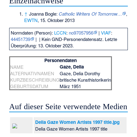
Einzelnachweise
↑
Joanna Bogle:
Catholic Writers Of Tomorrow…
,
EWTN
, 15. Oktober 2013
Normdaten (Person):
LCCN
:
no97057956
|
VIAF
:
44451739
|
| Kein GND-Personendatensatz. Letzte
Überprüfung: 13. Oktober 2023.
Personendaten
Gaze, Delia
NAME
ALTERNATIVNAMEN
Gaze, Delia Dorothy
KURZBESCHREIBUNG
britische Kunsthistorikerin
GEBURTSDATUM
März 1951
Auf dieser Seite verwendete Medien
Delia Gaze Women Artists 1997 title.jpg
Delia Gaze Women Artists 1997 title