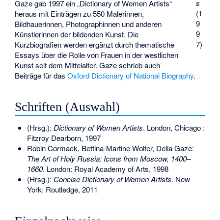
s
Gaze gab 1997 ein „Dictionary of Women Artists“
(1
heraus mit Einträgen zu 550 Malerinnen,
9
Bildhauerinnen, Photographinnen und anderen
9
Künstlerinnen der bildenden Kunst. Die
7)
Kurzbiografien werden ergänzt durch thematische
Essays über die Rolle von Frauen in der westlichen
Kunst seit dem Mittelalter. Gaze schrieb auch
Beiträge für das
Oxford Dictionary of National Biography
.
Schriften (Auswahl)
(Hrsg.):
Dictionary of Women Artists
. London, Chicago :
Fitzroy Dearborn, 1997
Robin Cormack, Bettina-Martine Wolter, Delia Gaze:
The Art of Holy Russia: Icons from Moscow, 1400–
1660
. London: Royal Academy of Arts, 1998
(Hrsg.):
Concise Dictionary of Women Artists
. New
York: Routledge, 2011