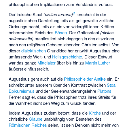
philosophischen Implikationen zum Verständnis voraus.
[
1
]
Der irdische Staat
(civitas terrena)
erscheint in der
augustinischen Darstellung teils als gottgewollte zeitliche
Ordnungsmacht, teils als ein von widergöttlichen Kräften
beherrschtes Reich des
Bösen
. Der Gottesstaat
(civitas
dei/caelestis)
manifestiert sich dagegen in den einzelnen
nach den religiösen Geboten lebenden Christen selbst. Von
dieser
dialektischen
Grundidee her entwirft Augustinus eine
umfassende Welt- und
Heilsgeschichte
. Dieser Entwurf
war das ganze
Mittelalter
über bis hin zu
Martin Luther
äußerst einflussreich.
Augustinus geht auch auf die
Philosophie der Antike
ein. Er
schreibt unter anderem über den Kontrast zwischen
Stoa
,
Epikureismus
und der Seelenwanderungslehre
Platons
.
Ferner sagt er, dass die Philosophen trotz ihres Streits für
die Wahrheit nicht den Weg zum Glück fanden.
Indem Augustinus zudem betont, dass die
Kirche
und der
christliche
Glaube
unabhängig vom Bestehen des
Römischen Reiches
seien, ist sein Denken nicht mehr von