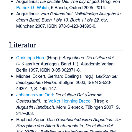
Augustinus:
De civitate Dei. The city of god.
Hrsg. von
Patrick G. Walsh
, 6 Bände, Oxford 2005–2014.
Augustinus:
Vom Gottesstaat. Vollständige Ausgabe in
einem Band. Buch 1 bis 10, Buch 11 bis 22.
dtv,
München 2007,
ISBN 978-3-423-34393-0
.
Literatur
Christoph Horn
(Hrsg.):
Augustinus. De civitate dei
(= Klassiker Auslegen. Band 11). Akademie Verlag,
Berlin 1997,
ISBN 3-05-002871-8
.
Michael Eckert, Gerhard Ebeling (Hrsg.):
Lexikon der
theologischen Werke
. Stuttgart 2003,
ISBN 3-520-
49301-2
, S. 145–147.
Johannes van Oort
:
De ciuitate Dei (Über die
Gottesstadt)
. In:
Volker Henning Drecoll
(Hrsg.):
Augustin Handbuch
. Mohr Siebeck, Tübingen 2007, S.
347–363.
Raphael Zager:
Das Geschichtsdenken Augustins. Zur
Rezeption des Alten Testaments in „De ciuitate dei“
XV–XVIII
(=
Beiträge zur historischen Theologie.
Bd.