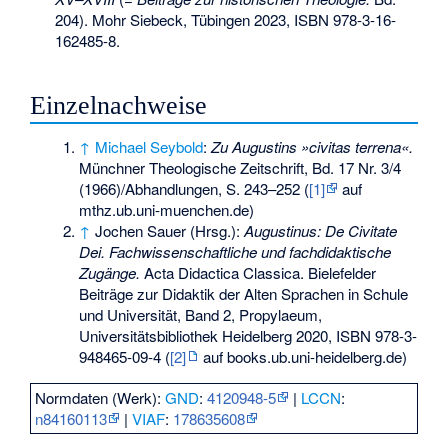
204). Mohr Siebeck, Tübingen 2023,
ISBN 978-3-16-
162485-8
.
Einzelnachweise
↑
Michael Seybold
:
Zu Augustins »civitas terrena«.
Münchner Theologische Zeitschrift, Bd. 17 Nr. 3/4
(1966)/Abhandlungen, S. 243–252 (
[1]
auf
mthz.ub.uni-muenchen.de)
↑
Jochen Sauer
(Hrsg.):
Augustinus: De Civitate
Dei. Fachwissenschaftliche und fachdidaktische
Zugänge.
Acta Didactica Classica. Bielefelder
Beiträge zur Didaktik der Alten Sprachen in Schule
und Universität, Band 2, Propylaeum,
Universitätsbibliothek Heidelberg 2020,
ISBN 978-3-
948465-09-4
(
[2]
auf books.ub.uni-heidelberg.de)
Normdaten (Werk):
GND
:
4120948-5
|
LCCN
:
n84160113
|
VIAF
:
178635608