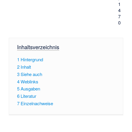
1
4
7
0
Inhaltsverzeichnis
1
Hintergrund
2
Inhalt
3
Siehe auch
4
Weblinks
5
Ausgaben
6
Literatur
7
Einzelnachweise