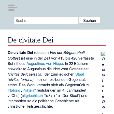
De civitate Dei
De civitate Dei
(deutsch
Von der Bürgerschaft
Gottes
) ist eine in der Zeit von 413 bis 426 verfasste
D
Schrift des
Augustinus von Hippo
. In 22 Büchern
e
entwickelte Augustinus die Idee vom Gottesstaat
ci
(civitas dei/caelestis)
, der zum irdischen
Staat
vi
(civitas terrena)
in einem bleibenden Gegensatz
t
stehe. Das Werk versteht sich als Gegenstück zu
a
Platons
„
Politeia
“ (entstanden im 4. Jahrhundert
t
v. Chr.) (
altgriechisch
Πολιτεία
‚Der Staat‘
) und
e
interpretiert so die politische Geschichte als
D
christliche Heilsgeschichte.
ei
,