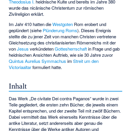
Theodosius I.
heidnische Kulte und bereits im Jahre 380
wurde das nicänische Christentum zur römischen
Zivilreligion erklärt.
Im Jahr 410 hatten die
Westgoten
Rom erobert und
geplündert (siehe
Plünderung Roms
). Dieses Ereignis
stellte die zu jener Zeit von manchen Christen vertretene
Gleichsetzung des christianisierten Römerreichs mit der
von
Jesus
verkündeten
Gottesherrschaft
in Frage und gab
heidnischen Ansichten Auftrieb, wie sie 30 Jahre zuvor
Quintus Aurelius Symmachus
im
Streit um den
Victoriaaltar
formuliert hatte.
Inhalt
Das Werk „De civitate Dei contra Paganos“ wurde in zwei
Teile gegliedert, die ersten zehn Bücher, die jeweils einem
Kapitel entsprechen, und der zweite Teil mit zwölf Büchern.
Dabei vermittelt das Werk einerseits Kenntnisse über die
antike Literatur, setzt andererseits aber genau die
Kenntnisse über die Werke antiker Autoren und