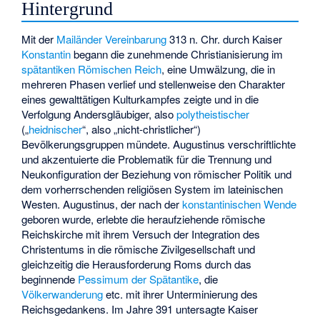
Hintergrund
Mit der
Mailänder Vereinbarung
313 n. Chr. durch Kaiser
Konstantin
begann die zunehmende Christianisierung im
spätantiken
Römischen Reich
, eine Umwälzung, die in
mehreren Phasen verlief und stellenweise den Charakter
eines gewalttätigen Kulturkampfes zeigte und in die
Verfolgung Andersgläubiger, also
polytheistischer
(„
heidnischer
“, also „nicht-christlicher“)
Bevölkerungsgruppen mündete. Augustinus verschriftlichte
und akzentuierte die Problematik für die Trennung und
Neukonfiguration der Beziehung von römischer Politik und
dem vorherrschenden religiösen System im lateinischen
Westen. Augustinus, der nach der
konstantinischen Wende
geboren wurde, erlebte die heraufziehende römische
Reichskirche mit ihrem Versuch der Integration des
Christentums in die römische Zivilgesellschaft und
gleichzeitig die Herausforderung Roms durch das
beginnende
Pessimum der Spätantike
, die
Völkerwanderung
etc. mit ihrer Unterminierung des
Reichsgedankens. Im Jahre 391 untersagte Kaiser