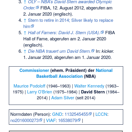
↑
OLY – NBA’s David Stern awarded Olympic
Order.
FIBA, 12. August 2012,
abgerufen am
2. Januar 2020
(englisch).
↑
Stern to retire in 2014; Silver likely to replace
him
↑
Hall of Famers: David J. Stern (USA).
FIBA
Hall of Fame,
abgerufen am 2. Januar 2020
(englisch).
↑
Die NBA trauert um David Stern.
In:
kicker.
1. Januar 2020,
abgerufen am 1. Januar 2020
.
Commissioner
(ehem. Präsident) der
National
Basketball Association
(NBA)
Maurice Podoloff
(1946–1963) |
Walter Kennedy
(1963–
1975) |
Larry O’Brien
(1975–1984) |
(1984–
David Stern
2014) |
Adam Silver
(seit 2014)
Normdaten (Person):
GND
:
1132545455
|
LCCN
:
no2016000273
|
VIAF
:
16538079
|