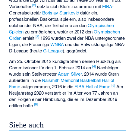
[
2
]
Vorbehalten
setzte sich Stern zusammen mit
FIBA
-
Generalsekretär
Borislav Stanković
dafür ein,
professionellen Basketballspielern, also insbesondere
solchen der NBA, die Teilnahme an den
Olympischen
Spielen
zu ermöglichen, wofür er 2012 den
Olympischen
[
3
]
Orden
erhielt.
1996 wurden zwei der NBA untergeordnete
Ligen, die Frauenliga
WNBA
und die Entwicklungsliga NBA-
D-League (heute
G-League
), gegründet.
Am 25. Oktober 2012 kündigte Stern seinen Rückzug als
[
4
]
Commissioner für den 1. Februar 2014 an.
Nachfolger
wurde sein Stellvertreter
Adam Silver
. 2014 wurde Stern
außerdem in die
Naismith Memorial Basketball Hall of
[
5
]
Fame
aufgenommen, 2016 in die
FIBA Hall of Fame
.
Am
Neujahrstag 2020 verstarb er im Alter von 77 Jahren an
den Folgen einer Hirnblutung, die er im Dezember 2019
[
6
]
erlitten hatte.
Siehe auch