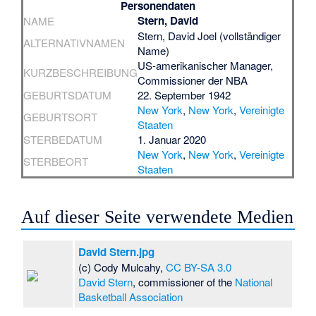
Personendaten
Stern, David
NAME
Stern, David Joel (vollständiger
ALTERNATIVNAMEN
Name)
US-amerikanischer Manager,
KURZBESCHREIBUNG
Commissioner der NBA
GEBURTSDATUM
22. September 1942
New York
,
New York
,
Vereinigte
GEBURTSORT
Staaten
STERBEDATUM
1. Januar 2020
New York
,
New York
,
Vereinigte
STERBEORT
Staaten
Auf dieser Seite verwendete Medien
David Stern.jpg
(c) Cody Mulcahy,
CC BY-SA 3.0
David Stern
, commissioner of the
National
Basketball Association