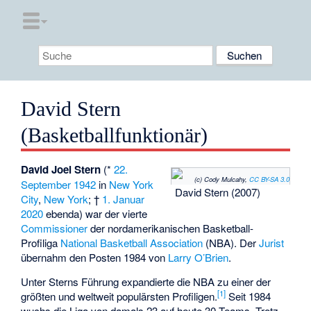
David Stern
(Basketballfunktionär)
David Joel Stern
(*
22.
(c) Cody Mulcahy,
CC BY-SA 3.0
September
1942
in
New York
David Stern (2007)
City
,
New York
; †
1. Januar
2020
ebenda) war der vierte
Commissioner
der nordamerikanischen Basketball-
Profiliga
National Basketball Association
(NBA). Der
Jurist
übernahm den Posten 1984 von
Larry O’Brien
.
Unter Sterns Führung expandierte die NBA zu einer der
[
1
]
größten und weltweit populärsten Profiligen.
Seit 1984
wuchs die Liga von damals 23 auf heute 30 Teams. Trotz