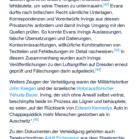
[
42
]
fehldeutete, um seine Thesen zu untermauern.
Evans
durfte nach britischem Recht sämtliche Unterlagen,
Korrespondenzen und Vorentwürfe Irvings aus dessen
Privatarchiv anfordern und damit Irvings Umgang mit den
Quellen prüfen. So konnte Evans Irvings Auslassungen,
falsche Übersetzungen und Datierungen,
Kontextmissachtungen, willkürliche Kombinationen von
[
43
]
Textteilen und Fehldeutungen im Detail nachweisen.
In
diesem Zusammenhang wurden auch Irvings
Veröffentlichungen zu den Luftangriffen auf Dresden erneut
[
44
]
geprüft und Fälschungen darin aufgedeckt.
Weitere Zeugen der Verteidigung waren der Militärhistoriker
John Keegan
und der israelische
Holocaustforscher
Yehuda Bauer
. Irving, der sich ohne Anwalt selbst vertrat,
beschimpfte beide im Prozess als Lügner und behauptete,
es seien „auf der Rückbank von
Edward Kennedys
Auto in
Chappaquiddick
mehr Menschen gestorben als in
[
45
]
Auschwitz“.
Zu den Dokumenten der Verteidigung gehörten auch
Tagebuchnotizen
Adolf Eichmanns
aus dem Staatsarchiv