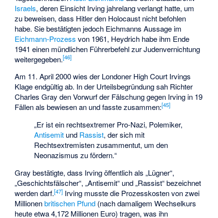
Israels
, deren Einsicht Irving jahrelang verlangt hatte, um
zu beweisen, dass Hitler den Holocaust nicht befohlen
habe. Sie bestätigten jedoch Eichmanns Aussage im
Eichmann-Prozess
von 1961, Heydrich habe ihm Ende
1941 einen mündlichen Führerbefehl zur Judenvernichtung
[
46
]
weitergegeben.
Am 11. April 2000 wies der Londoner High Court Irvings
Klage endgültig ab. In der Urteilsbegründung sah Richter
Charles Gray den Vorwurf der Fälschung gegen Irving in 19
[
45
]
Fällen als bewiesen an und fasste zusammen:
„Er ist ein rechtsextremer Pro-Nazi, Polemiker,
Antisemit
und
Rassist
, der sich mit
Rechtsextremisten zusammentut, um den
Neonazismus zu fördern.“
Gray bestätigte, dass Irving öffentlich als „Lügner“,
„Geschichtsfälscher“, „Antisemit“ und „Rassist“ bezeichnet
[
47
]
werden darf.
Irving musste die Prozesskosten von zwei
Millionen
britischen Pfund
(nach damaligem Wechselkurs
heute etwa 4,172 Millionen Euro) tragen, was ihn