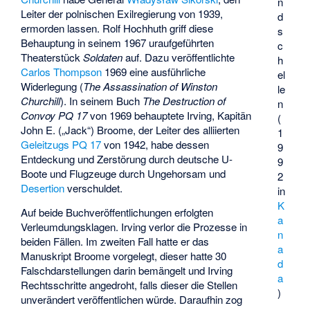
n
Leiter der polnischen Exilregierung von 1939,
d
ermorden lassen. Rolf Hochhuth griff diese
s
Behauptung in seinem 1967 uraufgeführten
c
Theaterstück
Soldaten
auf. Dazu veröffentlichte
h
Carlos Thompson
1969 eine ausführliche
el
Widerlegung (
The Assassination of Winston
le
Churchill
). In seinem Buch
The Destruction of
n
Convoy PQ 17
von 1969 behauptete Irving, Kapitän
(
John E. („Jack“) Broome
, der Leiter des alliierten
1
Geleitzugs PQ 17
von 1942, habe dessen
9
Entdeckung und Zerstörung durch deutsche U-
9
Boote und Flugzeuge durch Ungehorsam und
2
Desertion
verschuldet.
in
K
Auf beide Buchveröffentlichungen erfolgten
a
Verleumdungsklagen. Irving verlor die Prozesse in
n
beiden Fällen. Im zweiten Fall hatte er das
a
Manuskript Broome vorgelegt, dieser hatte 30
d
Falschdarstellungen darin bemängelt und Irving
a
Rechtsschritte angedroht, falls dieser die Stellen
)
unverändert veröffentlichen würde. Daraufhin zog