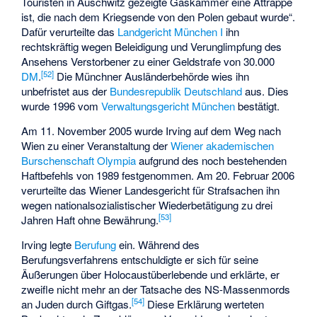
Touristen in Auschwitz gezeigte Gaskammer eine Attrappe
ist, die nach dem Kriegsende von den Polen gebaut wurde“.
Dafür verurteilte das
Landgericht München I
ihn
rechtskräftig wegen Beleidigung und Verunglimpfung des
Ansehens Verstorbener zu einer Geldstrafe von 30.000
[
52
]
DM
.
Die Münchner Ausländerbehörde wies ihn
unbefristet aus der
Bundesrepublik Deutschland
aus. Dies
wurde 1996 vom
Verwaltungsgericht München
bestätigt.
Am 11. November 2005 wurde Irving auf dem Weg nach
Wien zu einer Veranstaltung der
Wiener akademischen
Burschenschaft Olympia
aufgrund des noch bestehenden
Haftbefehls von 1989 festgenommen. Am 20. Februar 2006
verurteilte das Wiener Landesgericht für Strafsachen ihn
wegen nationalsozialistischer Wiederbetätigung zu drei
[
53
]
Jahren Haft ohne Bewährung.
Irving legte
Berufung
ein. Während des
Berufungsverfahrens entschuldigte er sich für seine
Äußerungen über Holocaustüberlebende und erklärte, er
zweifle nicht mehr an der Tatsache des NS-Massenmords
[
54
]
an Juden durch Giftgas.
Diese Erklärung werteten