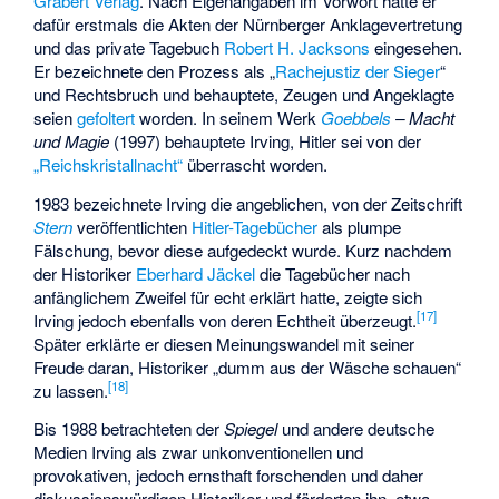
Grabert Verlag
. Nach Eigenangaben im Vorwort hatte er
dafür erstmals die Akten der Nürnberger Anklagevertretung
und das private Tagebuch
Robert H. Jacksons
eingesehen.
Er bezeichnete den Prozess als „
Rachejustiz der Sieger
“
und Rechtsbruch und behauptete, Zeugen und Angeklagte
seien
gefoltert
worden. In seinem Werk
Goebbels
– Macht
und Magie
(1997) behauptete Irving, Hitler sei von der
„Reichskristallnacht“
überrascht worden.
1983 bezeichnete Irving die angeblichen, von der Zeitschrift
Stern
veröffentlichten
Hitler-Tagebücher
als plumpe
Fälschung, bevor diese aufgedeckt wurde. Kurz nachdem
der Historiker
Eberhard Jäckel
die Tagebücher nach
anfänglichem Zweifel für echt erklärt hatte, zeigte sich
[
17
]
Irving jedoch ebenfalls von deren Echtheit überzeugt.
Später erklärte er diesen Meinungswandel mit seiner
Freude daran, Historiker „dumm aus der Wäsche schauen“
[
18
]
zu lassen.
Bis 1988 betrachteten der
Spiegel
und andere deutsche
Medien Irving als zwar unkonventionellen und
provokativen, jedoch ernsthaft forschenden und daher
diskussionswürdigen Historiker und förderten ihn, etwa