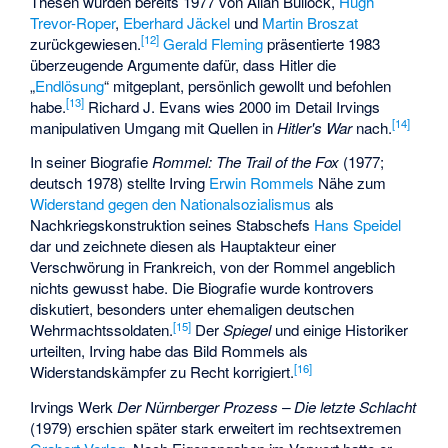
Thesen wurden bereits 1977 von
Allan Bullock
,
Hugh
Trevor-Roper
,
Eberhard Jäckel
und
Martin Broszat
[
12
]
zurückgewiesen.
Gerald Fleming
präsentierte 1983
überzeugende Argumente dafür, dass Hitler die
„
Endlösung
“ mitgeplant, persönlich gewollt und befohlen
[
13
]
habe.
Richard J. Evans wies 2000 im Detail Irvings
[
14
]
manipulativen Umgang mit Quellen in
Hitler's War
nach.
In seiner Biografie
Rommel: The Trail of the Fox
(1977;
deutsch 1978) stellte Irving
Erwin Rommels
Nähe zum
Widerstand gegen den Nationalsozialismus
als
Nachkriegskonstruktion seines Stabschefs
Hans Speidel
dar und zeichnete diesen als Hauptakteur einer
Verschwörung in Frankreich, von der Rommel angeblich
nichts gewusst habe. Die Biografie wurde kontrovers
diskutiert, besonders unter ehemaligen deutschen
[
15
]
Wehrmachtssoldaten.
Der
Spiegel
und einige Historiker
urteilten, Irving habe das Bild Rommels als
[
16
]
Widerstandskämpfer zu Recht korrigiert.
Irvings Werk
Der Nürnberger Prozess – Die letzte Schlacht
(1979) erschien später stark erweitert im rechtsextremen