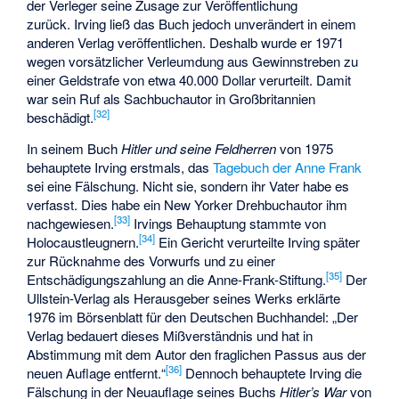
der Verleger seine Zusage zur Veröffentlichung
zurück. Irving ließ das Buch jedoch unverändert in einem
anderen Verlag veröffentlichen. Deshalb wurde er 1971
wegen vorsätzlicher Verleumdung aus Gewinnstreben zu
einer Geldstrafe von etwa 40.000 Dollar verurteilt. Damit
war sein Ruf als Sachbuchautor in Großbritannien
[
32
]
beschädigt.
In seinem Buch
Hitler und seine Feldherren
von 1975
behauptete Irving erstmals, das
Tagebuch der Anne Frank
sei eine Fälschung. Nicht sie, sondern ihr Vater habe es
verfasst. Dies habe ein New Yorker Drehbuchautor ihm
[
33
]
nachgewiesen.
Irvings Behauptung stammte von
[
34
]
Holocaustleugnern.
Ein Gericht verurteilte Irving später
zur Rücknahme des Vorwurfs und zu einer
[
35
]
Entschädigungszahlung an die Anne-Frank-Stiftung.
Der
Ullstein-Verlag als Herausgeber seines Werks erklärte
1976 im
Börsenblatt für den Deutschen Buchhandel
: „Der
Verlag bedauert dieses Mißverständnis und hat in
Abstimmung mit dem Autor den fraglichen Passus aus der
[
36
]
neuen Auflage entfernt.“
Dennoch behauptete Irving die
Fälschung in der Neuauflage seines Buchs
Hitler’s War
von