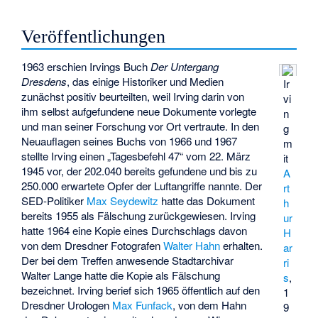
Veröffentlichungen
1963 erschien Irvings Buch
Der Untergang
Dresdens
, das einige Historiker und Medien
Ir
zunächst positiv beurteilten, weil Irving darin von
vi
ihm selbst aufgefundene neue Dokumente vorlegte
n
und man seiner Forschung vor Ort vertraute. In den
g
Neuauflagen seines Buchs von 1966 und 1967
m
stellte Irving einen „Tagesbefehl 47“ vom 22. März
it
1945 vor, der 202.040 bereits gefundene und bis zu
A
250.000 erwartete Opfer der Luftangriffe nannte. Der
rt
SED-Politiker
Max Seydewitz
hatte das Dokument
h
bereits 1955 als Fälschung zurückgewiesen. Irving
ur
hatte 1964 eine Kopie eines Durchschlags davon
H
von dem Dresdner Fotografen
Walter Hahn
erhalten.
ar
Der bei dem Treffen anwesende Stadtarchivar
ri
Walter Lange hatte die Kopie als Fälschung
s
,
bezeichnet. Irving berief sich 1965 öffentlich auf den
1
Dresdner Urologen
Max Funfack
, von dem Hahn
9