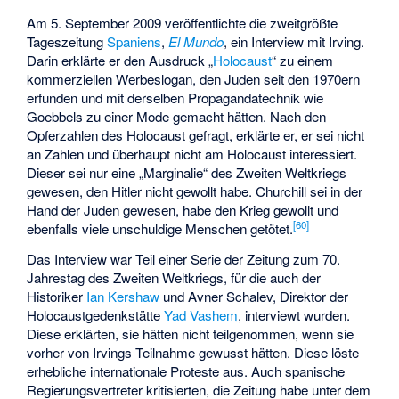
Am 5. September 2009 veröffentlichte die zweitgrößte
Tageszeitung
Spaniens
,
El Mundo
, ein Interview mit Irving.
Darin erklärte er den Ausdruck „
Holocaust
“ zu einem
kommerziellen Werbeslogan, den Juden seit den 1970ern
erfunden und mit derselben Propagandatechnik wie
Goebbels zu einer Mode gemacht hätten. Nach den
Opferzahlen des Holocaust gefragt, erklärte er, er sei nicht
an Zahlen und überhaupt nicht am Holocaust interessiert.
Dieser sei nur eine „Marginalie“ des Zweiten Weltkriegs
gewesen, den Hitler nicht gewollt habe. Churchill sei in der
Hand der Juden gewesen, habe den Krieg gewollt und
[
60
]
ebenfalls viele unschuldige Menschen getötet.
Das Interview war Teil einer Serie der Zeitung zum 70.
Jahrestag des Zweiten Weltkriegs, für die auch der
Historiker
Ian Kershaw
und
Avner Schalev
, Direktor der
Holocaustgedenkstätte
Yad Vashem
, interviewt wurden.
Diese erklärten, sie hätten nicht teilgenommen, wenn sie
vorher von Irvings Teilnahme gewusst hätten. Diese löste
erhebliche internationale Proteste aus. Auch spanische
Regierungsvertreter kritisierten, die Zeitung habe unter dem