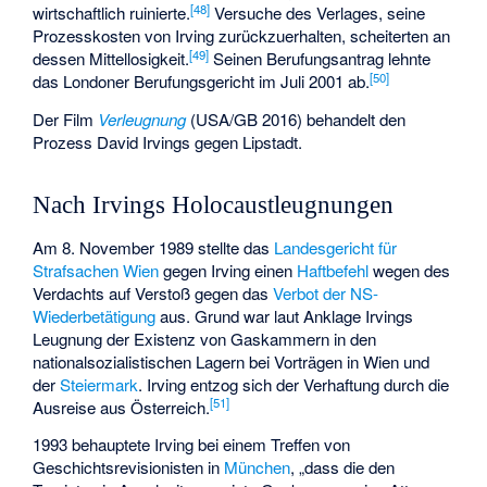
[
48
]
wirtschaftlich ruinierte.
Versuche des Verlages, seine
Prozesskosten von Irving zurückzuerhalten, scheiterten an
[
49
]
dessen Mittellosigkeit.
Seinen Berufungsantrag lehnte
[
50
]
das Londoner Berufungsgericht im Juli 2001 ab.
Der Film
Verleugnung
(USA/GB 2016) behandelt den
Prozess David Irvings gegen Lipstadt.
Nach Irvings Holocaustleugnungen
Am 8. November 1989 stellte das
Landesgericht für
Strafsachen Wien
gegen Irving einen
Haftbefehl
wegen des
Verdachts auf Verstoß gegen das
Verbot der NS-
Wiederbetätigung
aus. Grund war laut Anklage Irvings
Leugnung der Existenz von Gaskammern in den
nationalsozialistischen Lagern bei Vorträgen in Wien und
der
Steiermark
. Irving entzog sich der Verhaftung durch die
[
51
]
Ausreise aus Österreich.
1993 behauptete Irving bei einem Treffen von
Geschichtsrevisionisten in
München
, „dass die den