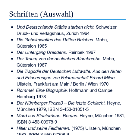
Schriften (Auswahl)
Und Deutschlands Städte starben nicht.
Schweizer
Druck- und Verlagshaus, Zürich 1964
Die Geheimwaffen des Dritten Reiches.
Mohn,
Gütersloh 1965
Der Untergang Dresdens.
Reinbek 1967
Der Traum von der deutschen Atombombe.
Mohn,
Gütersloh 1967
Die Tragödie der Deutschen Luftwaffe. Aus den Akten
und Erinnerungen von Feldmarschall Erhard Milch.
Ullstein, Frankfurt am Main / Berlin / Wien 1970
Rommel. Eine Biographie.
Hoffmann und Campe,
Hamburg 1978
Der Nürnberger Prozeß – Die letzte Schlacht.
Heyne,
München 1979,
ISBN 3-453-01051-5
Mord aus Staatsräson. Roman.
Heyne, München 1981,
ISBN 3-453-00978-9
Hitler und seine Feldherren.
(1975) Ullstein, München
1982,
ISBN 3-550-07308-9