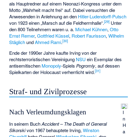
als Hauptredner auf einem Neonazi-Kongress unter dem
Motto „Wahrheit macht frei“ auf. Dabei versuchten die
Anwesenden in Anlehnung an den
Hitler-Ludendorff-Putsch
[
29
]
von 1923 einen „
Marsch auf die Feldherrnhalle
“.
Unter
den 800 Teilnehmern waren u. a.
Michael Kühnen
,
Otto
Ernst Remer
,
Gottfried Küssel
,
Robert Faurisson
,
Wilhelm
[
30
]
Stäglich
und
Ahmed Rami
.
Ende der 1990er Jahre kaufte Irving von der
rechtsterroristischen Vereinigung
NSU
ein Exemplar des
antisemitischen
Monopoly
-Spiels
Pogromly
, auf dessen
[
31
]
Spielkarten der Holocaust verherrlicht wird.
Straf- und Zivilprozesse
Nach Verleumdungsklagen
I
n
In seinem Buch
Accident – The Death of General
H
Sikorski
von 1967 behauptete Irving,
Winston
a
Churchill
habe General
Władysław Sikorski
, den