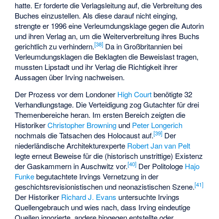
hatte. Er forderte die Verlagsleitung auf, die Verbreitung des
Buches einzustellen. Als diese darauf nicht einging,
strengte er 1996 eine Verleumdungsklage gegen die Autorin
und ihren Verlag an, um die Weiterverbreitung ihres Buchs
[
38
]
gerichtlich zu verhindern.
Da in Großbritannien bei
Verleumdungsklagen die Beklagten die Beweislast tragen,
mussten Lipstadt und ihr Verlag die Richtigkeit ihrer
Aussagen über Irving nachweisen.
Der Prozess vor dem Londoner
High Court
benötigte 32
Verhandlungstage. Die Verteidigung zog Gutachter für drei
Themenbereiche heran. Im ersten Bereich zeigten die
Historiker
Christopher Browning
und
Peter Longerich
[
39
]
nochmals die Tatsachen des Holocaust auf.
Der
niederländische Architekturexperte
Robert Jan van Pelt
legte erneut Beweise für die (historisch unstrittige) Existenz
[
40
]
der Gaskammern in Auschwitz vor.
Der Politologe
Hajo
Funke
begutachtete Irvings Vernetzung in der
[
41
]
geschichtsrevisionistischen und neonazistischen Szene.
Der Historiker
Richard J. Evans
untersuchte Irvings
Quellengebrauch und wies nach, dass Irving eindeutige
Quellen ignorierte, andere hingegen entstellte oder