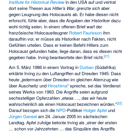
Institute for Historical Review
in den USA auf und vertrat
dort seine Thesen aus
Hitler’s War
, grenzte sich aber
gegen Leugnung des Holocausts ab. Er habe diesen nicht
erforscht, fühle aber, dass die Angaben der Historiker dazu
wohl richtig seien. In einem offenen Brief warf der
französische Holocaustleugner
Robert Faurisson
ihm
daraufhin vor, er müsse als Historiker nach Fakten, nicht
Gefühlen urteilen. Dass er keinen Befehl Hitlers zum
Holocaust gefunden habe, liege daran, dass es diesen nicht
[
21
]
gegeben habe. Irving beantwortete den Brief nicht.
Am 5. März 1986 in einem Vortrag in
Durban
(Südafrika)
erklärte Irving zu den Luftangriffen auf Dresden 1945: Dass
heute „jedermann über Dresden im gleichen Atemzug wie
über Auschwitz und
Hiroshima
“ spreche, sei das Verdienst
seines Werks von 1963. Die Angriffe seien aufgrund
sechsstelliger Opferzahlen „etwas …, das wir heute
[
22
]
wahrscheinlich als einen Holocaust bezeichnen würden.“
Darauf bezogen sich die
NPD
-Politiker
Holger Apfel
und
Jürgen Gansel
am 24. Januar 2005 im sächsischen
Landtag. Apfel zufolge betonte Irving als „einer der ersten
… schon vor Jahrzehnten … das Singuläre des Angriffs