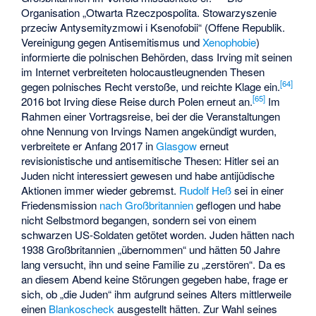
Organisation „Otwarta Rzeczpospolita. Stowarzyszenie
przeciw Antysemityzmowi i Ksenofobii“ (Offene Republik.
Vereinigung gegen Antisemitismus und
Xenophobie
)
informierte die polnischen Behörden, dass Irving mit seinen
im Internet verbreiteten holocaustleugnenden Thesen
[
64
]
gegen polnisches Recht verstoße, und reichte Klage ein.
[
65
]
2016 bot Irving diese Reise durch Polen erneut an.
Im
Rahmen einer Vortragsreise, bei der die Veranstaltungen
ohne Nennung von Irvings Namen angekündigt wurden,
verbreitete er Anfang 2017 in
Glasgow
erneut
revisionistische und antisemitische Thesen: Hitler sei an
Juden nicht interessiert gewesen und habe antijüdische
Aktionen immer wieder gebremst.
Rudolf Heß
sei in einer
Friedensmission
nach Großbritannien
geflogen und habe
nicht Selbstmord begangen, sondern sei von einem
schwarzen US-Soldaten getötet worden. Juden hätten nach
1938 Großbritannien „übernommen“ und hätten 50 Jahre
lang versucht, ihn und seine Familie zu „zerstören“. Da es
an diesem Abend keine Störungen gegeben habe, frage er
sich, ob „die Juden“ ihm aufgrund seines Alters mittlerweile
einen
Blankoscheck
ausgestellt hätten. Zur Wahl seines