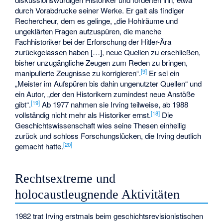
durch Vorabdrucke seiner Werke. Er galt als findiger
Rechercheur, dem es gelinge, „die Hohlräume und
ungeklärten Fragen aufzuspüren, die manche
Fachhistoriker bei der Erforschung der Hitler-Ära
zurückgelassen haben […], neue Quellen zu erschließen,
bisher unzugängliche Zeugen zum Reden zu bringen,
[
9
]
manipulierte Zeugnisse zu korrigieren“.
Er sei ein
„Meister im Aufspüren bis dahin ungenutzter Quellen“ und
ein Autor, „der den Historikern zumindest neue Anstöße
[
19
]
gibt“.
Ab 1977 nahmen sie Irving teilweise, ab 1988
[
18
]
vollständig nicht mehr als Historiker ernst.
Die
Geschichtswissenschaft wies seine Thesen einhellig
zurück und schloss Forschungslücken, die Irving deutlich
[
20
]
gemacht hatte.
Rechtsextreme und
holocaustleugnende Aktivitäten
1982 trat Irving erstmals beim geschichtsrevisionistischen