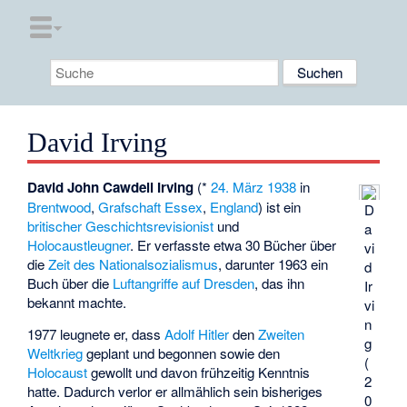
David Irving
David John Cawdell Irving
(*
24. März
1938
in
Brentwood
,
Grafschaft Essex
,
England
) ist ein
D
britischer
Geschichtsrevisionist
und
a
Holocaustleugner
. Er verfasste etwa 30 Bücher über
vi
die
Zeit des Nationalsozialismus
, darunter 1963 ein
d
Buch über die
Luftangriffe auf Dresden
, das ihn
Ir
bekannt machte.
vi
n
1977 leugnete er, dass
Adolf Hitler
den
Zweiten
g
Weltkrieg
geplant und begonnen sowie den
(
Holocaust
gewollt und davon frühzeitig Kenntnis
2
hatte. Dadurch verlor er allmählich sein bisheriges
0