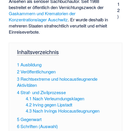
Ansehen als seriöser Sachbuchautor. Seit 1988
1
bestreitet er öffentlich den Vernichtungszweck der
2
Gaskammern und Krematorien der
)
Konzentrationslager Auschwitz
. Er wurde deshalb in
mehreren Staaten strafrechtlich verurteilt und erhielt
Einreiseverbote.
Inhaltsverzeichnis
1
Ausbildung
2
Veröffentlichungen
3
Rechtsextreme und holocaustleugnende
Aktivitäten
4
Straf- und Zivilprozesse
4.1
Nach Verleumdungsklagen
4.2
Irving gegen Lipstadt
4.3
Nach Irvings Holocaustleugnungen
5
Gegenwart
6
Schriften (Auswahl)