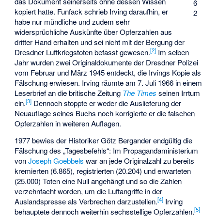
das Dokument seinerseits ohne dessen Wissen
6
kopiert hatte. Funfack schrieb Irving daraufhin, er
2
habe nur mündliche und zudem sehr
widersprüchliche Auskünfte über Opferzahlen aus
dritter Hand erhalten und sei nicht mit der Bergung der
[
2
]
Dresdner Luftkriegstoten befasst gewesen.
Im selben
Jahr wurden zwei Originaldokumente der Dresdner Polizei
vom Februar und März 1945 entdeckt, die Irvings Kopie als
Fälschung erwiesen. Irving räumte am 7. Juli 1966 in einem
Leserbrief an die britische Zeitung
The Times
seinen Irrtum
[
3
]
ein.
Dennoch stoppte er weder die Auslieferung der
Neuauflage seines Buchs noch korrigierte er die falschen
Opferzahlen in weiteren Auflagen.
1977 bewies der Historiker
Götz Bergander
endgültig die
Fälschung des „Tagesbefehls“: Im Propagandaministerium
von
Joseph Goebbels
war an jede Originalzahl zu bereits
kremierten (6.865), registrierten (20.204) und erwarteten
(25.000) Toten eine Null angehängt und so die Zahlen
verzehnfacht worden, um die Luftangriffe in der
[
4
]
Auslandspresse als Verbrechen darzustellen.
Irving
[
5
]
behauptete dennoch weiterhin sechsstellige Opferzahlen.