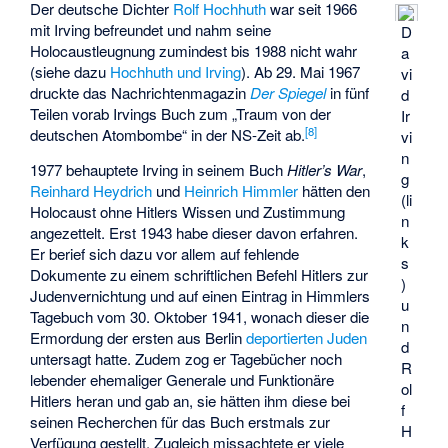
Der deutsche Dichter
Rolf Hochhuth
war seit 1966
mit Irving befreundet und nahm seine
D
Holocaustleugnung zumindest bis 1988 nicht wahr
a
(siehe dazu
Hochhuth und Irving
). Ab 29. Mai 1967
vi
druckte das Nachrichtenmagazin
Der Spiegel
in fünf
d
Teilen vorab Irvings Buch zum „Traum von der
Ir
[
8
]
deutschen Atombombe“ in der NS-Zeit ab.
vi
n
1977 behauptete Irving in seinem Buch
Hitler’s War
,
g
Reinhard Heydrich
und
Heinrich Himmler
hätten den
(li
Holocaust ohne Hitlers Wissen und Zustimmung
n
angezettelt. Erst 1943 habe dieser davon erfahren.
k
Er berief sich dazu vor allem auf fehlende
s
Dokumente zu einem schriftlichen Befehl Hitlers zur
)
Judenvernichtung und auf einen Eintrag in Himmlers
u
Tagebuch vom 30. Oktober 1941, wonach dieser die
n
Ermordung der ersten aus Berlin
deportierten Juden
d
untersagt hatte. Zudem zog er Tagebücher noch
R
lebender ehemaliger Generale und Funktionäre
ol
Hitlers heran und gab an, sie hätten ihm diese bei
f
seinen Recherchen für das Buch erstmals zur
H
Verfügung gestellt. Zugleich missachtete er viele