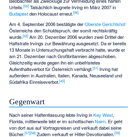
Beobachter als Zwecklüge zur Vermeidung eines harten
[
55
]
Urteils.
Tatsächlich leugnete Irving im März 2007 in
[
56
]
Budapest
den Holocaust erneut.
Am 4. September 2006 bestätigte der
Oberste Gerichtshof
Österreichs den Schuldspruch, der somit rechtskräftig
[
53
]
wurde.
Am 20. Dezember 2006 wurden zwei Drittel der
Haftstrafe Irvings zur Bewährung ausgesetzt. Da er bereits
13 Monate in Untersuchungshaft verbracht hatte, wurde er
am 21. Dezember nach Großbritannien abgeschoben.
Gleichzeitig wurde gegen ihn ein unbefristetes
[
51
]
Aufenthaltsverbot für Österreich verhängt.
Irving hat
außerdem in Australien, Italien, Kanada, Neuseeland und
[
45
]
Südafrika Einreiseverbot.
Gegenwart
Nach seiner Haftentlassung lebte Irving in
Key West
,
Florida, mittlerweile lebt er im schottischen
Nairn
. Er geht
von dort aus auf Vortragsreisen und verkauft dabei seine
[
57
]
[
58
]
[
59
]
Bücher.
Zudem verkauft er Hitler-Devotionalien.