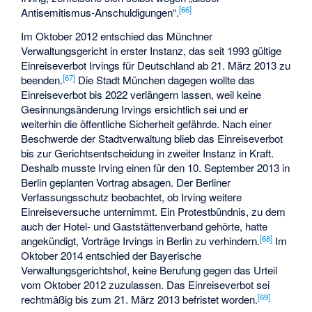
[
66
]
Antisemitismus-Anschuldigungen“.
Im Oktober 2012 entschied das Münchner
Verwaltungsgericht in erster Instanz, das seit 1993 gültige
Einreiseverbot Irvings für Deutschland ab 21. März 2013 zu
[
67
]
beenden.
Die Stadt München dagegen wollte das
Einreiseverbot bis 2022 verlängern lassen, weil keine
Gesinnungsänderung Irvings ersichtlich sei und er
weiterhin die öffentliche Sicherheit gefährde. Nach einer
Beschwerde der Stadtverwaltung blieb das Einreiseverbot
bis zur Gerichtsentscheidung in zweiter Instanz in Kraft.
Deshalb musste Irving einen für den 10. September 2013 in
Berlin geplanten Vortrag absagen. Der Berliner
Verfassungsschutz beobachtet, ob Irving weitere
Einreiseversuche unternimmt. Ein Protestbündnis, zu dem
auch der Hotel- und Gaststättenverband gehörte, hatte
[
68
]
angekündigt, Vorträge Irvings in Berlin zu verhindern.
Im
Oktober 2014 entschied der Bayerische
Verwaltungsgerichtshof, keine Berufung gegen das Urteil
vom Oktober 2012 zuzulassen. Das Einreiseverbot sei
[
69
]
rechtmäßig bis zum 21. März 2013 befristet worden.