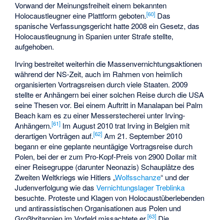
Vorwand der Meinungsfreiheit einem bekannten
[
60
]
Holocaustleugner eine Plattform geboten.
Das
spanische Verfassungsgericht hatte 2008 ein Gesetz, das
Holocaustleugnung in Spanien unter Strafe stellte,
aufgehoben.
Irving bestreitet weiterhin die Massenvernichtungsaktionen
während der NS-Zeit, auch im Rahmen von heimlich
organisierten Vortragsreisen durch viele Staaten. 2009
stellte er Anhängern bei einer solchen Reise durch die USA
seine Thesen vor. Bei einem Auftritt in Manalapan bei Palm
Beach kam es zu einer Messerstecherei unter Irving-
[
61
]
Anhängern.
Im August 2010 trat Irving in Belgien mit
[
62
]
derartigen Vorträgen auf.
Am 21. September 2010
begann er eine geplante neuntägige Vortragsreise durch
Polen, bei der er zum Pro-Kopf-Preis von 2900 Dollar mit
einer Reisegruppe (darunter Neonazis) Schauplätze des
Zweiten Weltkriegs wie Hitlers „
Wolfsschanze
“ und der
Judenverfolgung wie das
Vernichtungslager Treblinka
besuchte. Proteste und Klagen von Holocaustüberlebenden
und antirassistischen Organisationen aus Polen und
[
63
]
Großbritannien im Vorfeld missachtete er.
Die