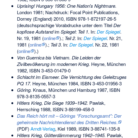
Uprising! Hungary 1956: One Nation's Nightmare.
London 1981; Nachdruck: Focal Point Publications,
Dorney (England) 2010,
ISBN 978-1-872197-26-5
(deutschsprachige Vorabdrucke unter dem Titel
Der
kopflose Aufstand
im
Spiegel
:
Teil 1
. In:
Der Spiegel
.
Nr.
19
, 1981 (
online
).
;
Teil 2
. In:
Der Spiegel
.
Nr.
21
,
1981 (
online
).
;
Teil 3
. In:
Der Spiegel
.
Nr.
22
, 1981
(
online
).
)
Von Guernica bis Vietnam. Die Leiden der
Zivilbevölkerung im modernen Krieg.
Heyne, München
1982,
ISBN 3-453-01479-0
Schlacht im Eismeer. Die Vernichtung des Geleitzuges
PQ 17.
Heyne, München 1984,
ISBN 3-453-01956-3
Göring.
Knaus, München und Hamburg 1987,
ISBN
978-3-8135-0557-3
Hitlers Krieg, Die Siege 1939–1942.
Pawlak,
Herrsching 1988,
ISBN 3-88199-458-0
Das Reich hört mit – Görings “Forschungsamt”: Der
geheimste Nachrichtendienst des Dritten Reiches.
(PDF)
Arndt-Verlag
, Kiel 1989,
ISBN 3-88741-135-8
Hitlers Krieg, Götterdämmerung 1942–1945.
Pawlak,