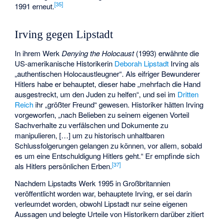
[
35
]
1991 erneut.
Irving gegen Lipstadt
In ihrem Werk
Denying the Holocaust
(1993) erwähnte die
US-amerikanische Historikerin
Deborah Lipstadt
Irving als
„authentischen Holocaustleugner“. Als eifriger Bewunderer
Hitlers habe er behauptet, dieser habe „mehrfach die Hand
ausgestreckt, um den Juden zu helfen“, und sei im
Dritten
Reich
ihr „größter Freund“ gewesen. Historiker hätten Irving
vorgeworfen, „nach Belieben zu seinem eigenen Vorteil
Sachverhalte zu verfälschen und Dokumente zu
manipulieren, […] um zu historisch unhaltbaren
Schlussfolgerungen gelangen zu können, vor allem, sobald
es um eine Entschuldigung Hitlers geht.“ Er empfinde sich
[
37
]
als Hitlers persönlichen Erben.
Nachdem Lipstadts Werk 1995 in Großbritannien
veröffentlicht worden war, behauptete Irving, er sei darin
verleumdet worden, obwohl Lipstadt nur seine eigenen
Aussagen und belegte Urteile von Historikern darüber zitiert