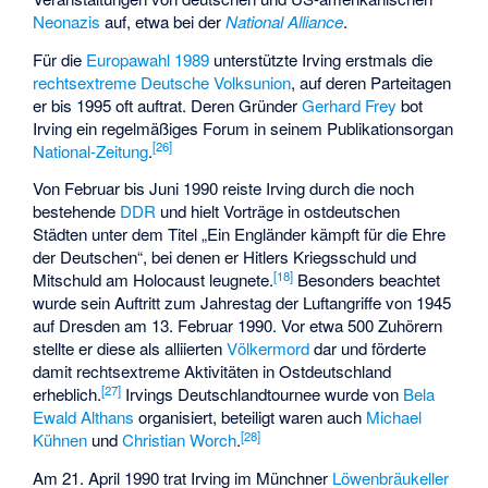
Neonazis
auf, etwa bei der
National Alliance
.
Für die
Europawahl 1989
unterstützte Irving erstmals die
rechtsextreme
Deutsche Volksunion
, auf deren Parteitagen
er bis 1995 oft auftrat. Deren Gründer
Gerhard Frey
bot
Irving ein regelmäßiges Forum in seinem Publikationsorgan
[
26
]
National-Zeitung
.
Von Februar bis Juni 1990 reiste Irving durch die noch
bestehende
DDR
und hielt Vorträge in ostdeutschen
Städten unter dem Titel „Ein Engländer kämpft für die Ehre
der Deutschen“, bei denen er Hitlers Kriegsschuld und
[
18
]
Mitschuld am Holocaust leugnete.
Besonders beachtet
wurde sein Auftritt zum Jahrestag der Luftangriffe von 1945
auf Dresden am 13. Februar 1990. Vor etwa 500 Zuhörern
stellte er diese als alliierten
Völkermord
dar und förderte
damit rechtsextreme Aktivitäten in Ostdeutschland
[
27
]
erheblich.
Irvings Deutschlandtournee wurde von
Bela
Ewald Althans
organisiert, beteiligt waren auch
Michael
[
28
]
Kühnen
und
Christian Worch
.
Am 21. April 1990 trat Irving im Münchner
Löwenbräukeller