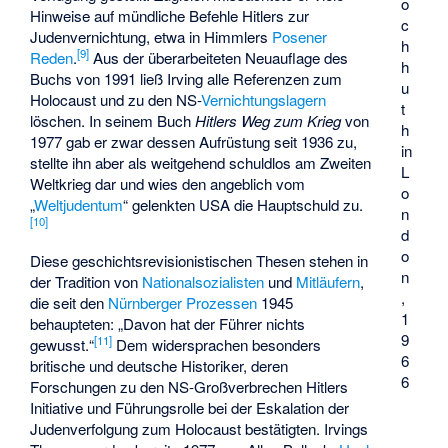
o
Hinweise auf mündliche Befehle Hitlers zur
c
Judenvernichtung, etwa in Himmlers
Posener
h
[
9
]
Reden
.
Aus der überarbeiteten Neuauflage des
h
Buchs von 1991 ließ Irving alle Referenzen zum
u
Holocaust und zu den NS-
Vernichtungslagern
t
löschen. In seinem Buch
Hitlers Weg zum Krieg
von
h
1977 gab er zwar dessen Aufrüstung seit 1936 zu,
in
stellte ihn aber als weitgehend schuldlos am Zweiten
L
Weltkrieg dar und wies den angeblich vom
o
„
Weltjudentum
“ gelenkten USA die Hauptschuld zu.
n
[
10
]
d
o
Diese geschichtsrevisionistischen Thesen stehen in
n
der Tradition von
Nationalsozialisten
und
Mitläufern
,
,
die seit den
Nürnberger Prozessen
1945
1
behaupteten: „Davon hat der Führer nichts
9
[
11
]
gewusst.“
Dem widersprachen besonders
6
britische und deutsche Historiker, deren
6
Forschungen zu den NS-Großverbrechen Hitlers
Initiative und Führungsrolle bei der Eskalation der
Judenverfolgung zum Holocaust bestätigten. Irvings