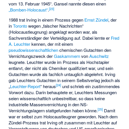
vom 13. Februar 1945“. Gansel nannte diesen einen
[
23
]
„Bomben-Holocaust“
.
1988 trat Irving in einem Prozess gegen
Ernst Zündel
, der
in
Toronto
wegen „falscher Nachrichten“
(Holocaustleugnung) angeklagt worden war, als
Sachverständiger der Verteidigung auf. Dabei lernte er
Fred
A. Leuchter
kennen, der mit einem
pseudowissenschaftlichen
chemischen Gutachten den
Vernichtungszweck der
Gaskammern
von
Auschwitz
leugnete. Leuchter wurde im Prozess als Hochstapler
entlarvt, der nicht als Chemiker qualifiziert war, und sein
Gutachten wurde als fachlich untauglich abgelehnt. Irving
gab Leuchters Gutachten in seinem Selbstverlag jedoch als
[
24
]
„
Leuchter-Report
“ heraus
und schrieb ein zustimmendes
Vorwort dazu. Darin behauptete er, Leuchters Messungen
seien wissenschaftlich unbestreitbar, so dass keine
industrielle Massenvernichtung in den NS-
[
25
]
Vernichtungslagern stattgefunden haben könne.
Damit
war er selbst zum Holocaustleugner geworden. Nach dem
Zündel-Prozess trat Irving oft zusammen mit Leuchter auf
Veranstaltungen von deutschen und US-amerikanischen