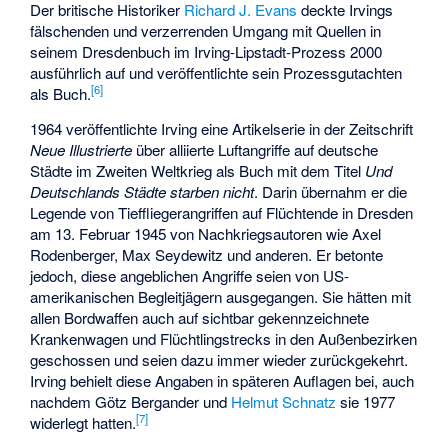
Der britische Historiker
Richard J. Evans
deckte Irvings
fälschenden und verzerrenden Umgang mit Quellen in
seinem Dresdenbuch im Irving-Lipstadt-Prozess 2000
ausführlich auf und veröffentlichte sein Prozessgutachten
[
6
]
als Buch.
1964 veröffentlichte Irving eine Artikelserie in der Zeitschrift
Neue Illustrierte
über alliierte Luftangriffe auf deutsche
Städte im Zweiten Weltkrieg als Buch mit dem Titel
Und
Deutschlands Städte starben nicht
. Darin übernahm er die
Legende von Tieffliegerangriffen auf Flüchtende in Dresden
am 13. Februar 1945 von Nachkriegsautoren wie Axel
Rodenberger, Max Seydewitz und anderen. Er betonte
jedoch, diese angeblichen Angriffe seien von US-
amerikanischen Begleitjägern ausgegangen. Sie hätten mit
allen Bordwaffen auch auf sichtbar gekennzeichnete
Krankenwagen und Flüchtlingstrecks in den Außenbezirken
geschossen und seien dazu immer wieder zurückgekehrt.
Irving behielt diese Angaben in späteren Auflagen bei, auch
nachdem Götz Bergander und
Helmut Schnatz
sie 1977
[
7
]
widerlegt hatten.