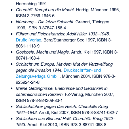
Herrsching 1991
Churchill. Kampf um die Macht.
Herbig, München 1996,
ISBN 3-7766-1646-6
Nürnberg – Die letzte Schlacht.
Grabert, Tübingen
1996,
ISBN 3-87847-156-4
Führer und Reichskanzler. Adolf Hitler 1933–1945.
Druffel-Verlag
, Berg/Starnberger See 1997,
ISBN 3-
8061-1118-9
Goebbels. Macht und Magie.
Arndt, Kiel 1997,
ISBN 3-
88741-168-4
Schlacht um Europa. Mit dem Mut der Verzweiflung
gegen die Invasion 1944.
Druckschriften- und
Zeitungsverlags GmbH
, München 2004,
ISBN 978-3-
925924-24-8
Meine Gefängnisse. Erlebnisse und Gedanken in
österreichischen Kerkern.
FZ-Verlag, München 2007,
ISBN 978-3-924309-83-1
Schlachtführer gegen das Reich. Churchills Krieg
1941–1942.
Arndt, Kiel 2007,
ISBN 978-3-88741-082-7
Schlachten aus Blut und Haß. Churchills Krieg 1942–
1943.
Arndt, Kiel 2010,
ISBN 978-3-88741-098-8