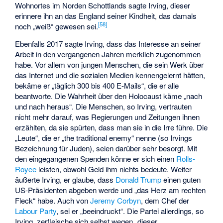
Wohnortes im Norden Schottlands sagte Irving, dieser
erinnere ihn an das England seiner Kindheit, das damals
[
58
]
noch „weiß“ gewesen sei.
Ebenfalls 2017 sagte Irving, dass das Interesse an seiner
Arbeit in den vergangenen Jahren merklich zugenommen
habe. Vor allem von jungen Menschen, die sein Werk über
das Internet und die sozialen Medien kennengelernt hätten,
bekäme er „täglich 300 bis 400 E-Mails“, die er alle
beantworte. Die Wahrheit über den Holocaust käme „nach
und nach heraus“. Die Menschen, so Irving, vertrauten
nicht mehr darauf, was Regierungen und Zeitungen ihnen
erzählten, da sie spürten, dass man sie in die Irre führe. Die
„Leute“, die er „the traditional enemy“ nenne (so Irvings
Bezeichnung für Juden), seien darüber sehr besorgt. Mit
den eingegangenen Spenden könne er sich einen
Rolls-
Royce
leisten, obwohl Geld ihm nichts bedeute. Weiter
äußerte Irving, er glaube, dass
Donald Trump
einen guten
US-Präsidenten abgeben werde und „das Herz am rechten
Fleck“ habe. Auch von
Jeremy Corbyn
, dem Chef der
Labour Party
, sei er „beeindruckt“. Die Partei allerdings, so
Irving, zerfleische sich selbst wegen „dieser