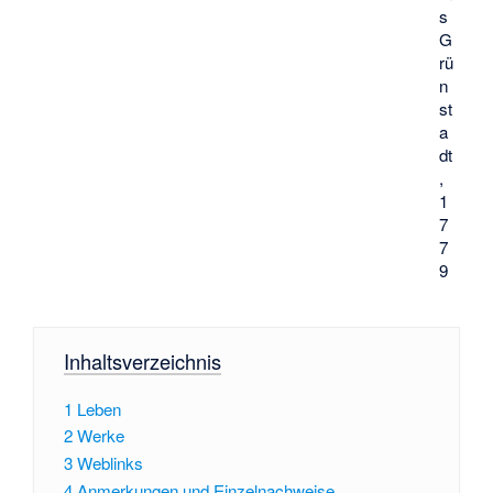
s
G
rü
n
st
a
dt
,
1
7
7
9
Inhaltsverzeichnis
1
Leben
2
Werke
3
Weblinks
4
Anmerkungen und Einzelnachweise