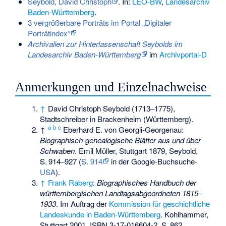
Seybold, David Christoph
. In:
LEO-BW
,
Landesarchiv
Baden-Württemberg
.
3 vergrößerbare Porträts im Portal „Digitaler
Porträtindex“
Archivalien zur Hinterlassenschaft Seybolds im
Landesarchiv Baden-Württemberg
im
Archivportal-D
Anmerkungen und Einzelnachweise
↑
David Christoph Seybold (1713–1775),
Stadtschreiber in Brackenheim (Württemberg).
a
b
c
↑
Eberhard E. von Georgii-Georgenau:
Biographisch-genealogische Blätter aus und über
Schwaben
. Emil Müller, Stuttgart 1879, Seybold,
S.
914–927
(
S. 914
in der Google-Buchsuche-
USA
).
↑
Frank Raberg
:
Biographisches Handbuch der
württembergischen Landtagsabgeordneten 1815–
1933
. Im Auftrag der
Kommission für geschichtliche
Landeskunde in Baden-Württemberg
. Kohlhammer,
Stuttgart 2001,
ISBN 3-17-016604-2
,
S.
862
.