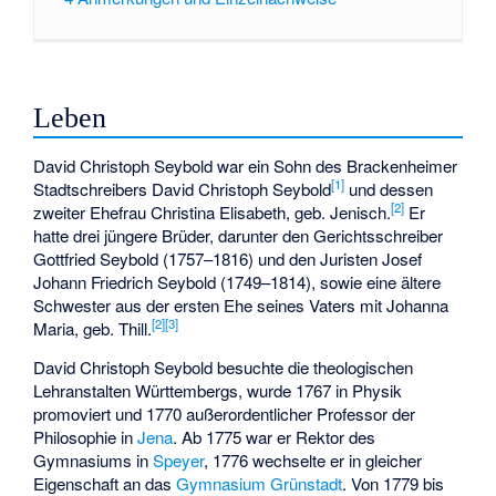
Leben
David Christoph Seybold war ein Sohn des Brackenheimer
[
1
]
Stadtschreibers David Christoph Seybold
und dessen
[
2
]
zweiter Ehefrau Christina Elisabeth, geb. Jenisch.
Er
hatte drei jüngere Brüder, darunter den Gerichtsschreiber
Gottfried Seybold
(1757–1816) und den Juristen Josef
Johann Friedrich Seybold (1749–1814), sowie eine ältere
Schwester aus der ersten Ehe seines Vaters mit Johanna
[
2
]
[
3
]
Maria, geb. Thill.
David Christoph Seybold besuchte die theologischen
Lehranstalten Württembergs, wurde 1767 in Physik
promoviert und 1770 außerordentlicher Professor der
Philosophie in
Jena
. Ab 1775 war er Rektor des
Gymnasiums in
Speyer
, 1776 wechselte er in gleicher
Eigenschaft an das
Gymnasium Grünstadt
. Von 1779 bis