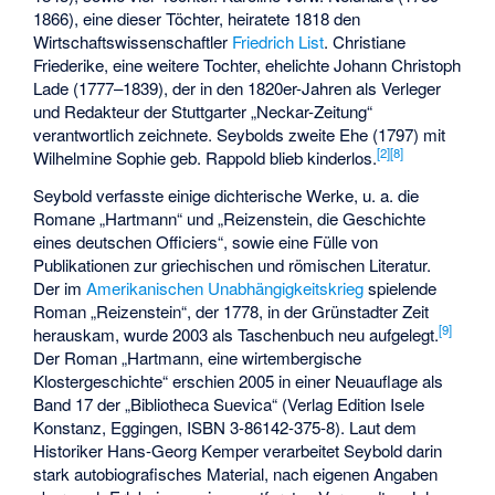
1866), eine dieser Töchter, heiratete 1818 den
Wirtschaftswissenschaftler
Friedrich List
. Christiane
Friederike, eine weitere Tochter, ehelichte Johann Christoph
Lade (1777–1839), der in den 1820er-Jahren als Verleger
und Redakteur der Stuttgarter „Neckar-Zeitung“
verantwortlich zeichnete. Seybolds zweite Ehe (1797) mit
[
2
]
[
8
]
Wilhelmine Sophie geb. Rappold blieb kinderlos.
Seybold verfasste einige dichterische Werke, u. a. die
Romane „Hartmann“ und „Reizenstein, die Geschichte
eines deutschen Officiers“, sowie eine Fülle von
Publikationen zur griechischen und römischen Literatur.
Der im
Amerikanischen Unabhängigkeitskrieg
spielende
Roman „Reizenstein“, der 1778, in der Grünstadter Zeit
[
9
]
herauskam, wurde 2003 als Taschenbuch neu aufgelegt.
Der Roman „Hartmann, eine wirtembergische
Klostergeschichte“ erschien 2005 in einer Neuauflage als
Band 17 der „Bibliotheca Suevica“ (Verlag Edition Isele
Konstanz, Eggingen,
ISBN 3-86142-375-8
). Laut dem
Historiker Hans-Georg Kemper verarbeitet Seybold darin
stark autobiografisches Material, nach eigenen Angaben