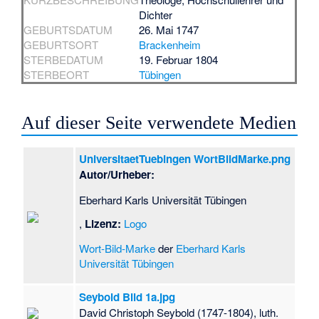
Dichter
GEBURTSDATUM
26. Mai 1747
GEBURTSORT
Brackenheim
STERBEDATUM
19. Februar 1804
STERBEORT
Tübingen
Auf dieser Seite verwendete Medien
UniversitaetTuebingen WortBildMarke.png
Autor/Urheber:
Eberhard Karls Universität Tübingen
,
Lizenz:
Logo
Wort-Bild-Marke
der
Eberhard Karls
Universität Tübingen
Seybold Bild 1a.jpg
David Christoph Seybold (1747-1804), luth.