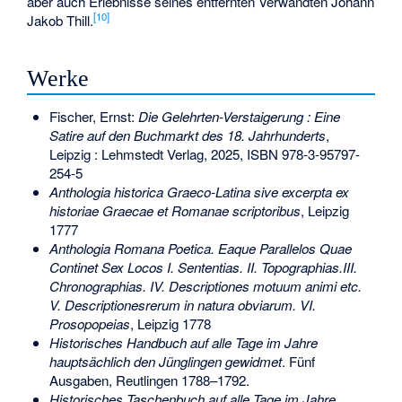
aber auch Erlebnisse seines entfernten Verwandten
Johann
[
10
]
Jakob Thill
.
Werke
Fischer, Ernst:
Die Gelehrten-Verstaigerung : Eine
Satire auf den Buchmarkt des 18. Jahrhunderts
,
Leipzig : Lehmstedt Verlag, 2025,
ISBN 978-3-95797-
254-5
Anthologia historica Graeco-Latina sive excerpta ex
historiae Graecae et Romanae scriptoribus
, Leipzig
1777
Anthologia Romana Poetica. Eaque Parallelos Quae
Continet Sex Locos I. Sententias. II. Topographias.III.
Chronographias. IV. Descriptiones motuum animi etc.
V. Descriptionesrerum in natura obviarum. VI.
Prosopopeias
, Leipzig 1778
Historisches Handbuch auf alle Tage im Jahre
hauptsächlich den Jünglingen gewidmet
. Fünf
Ausgaben, Reutlingen 1788–1792.
Historisches Taschenbuch auf alle Tage im Jahre
,