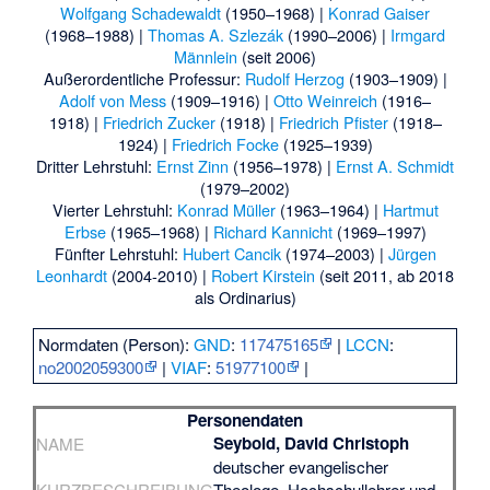
Wolfgang Schadewaldt
(1950–1968) |
Konrad Gaiser
(1968–1988) |
Thomas A. Szlezák
(1990–2006) |
Irmgard
Männlein
(seit 2006)
Außerordentliche Professur:
Rudolf Herzog
(1903–1909) |
Adolf von Mess
(1909–1916) |
Otto Weinreich
(1916–
1918) |
Friedrich Zucker
(1918) |
Friedrich Pfister
(1918–
1924) |
Friedrich Focke
(1925–1939)
Dritter Lehrstuhl:
Ernst Zinn
(1956–1978) |
Ernst A. Schmidt
(1979–2002)
Vierter Lehrstuhl:
Konrad Müller
(1963–1964) |
Hartmut
Erbse
(1965–1968) |
Richard Kannicht
(1969–1997)
Fünfter Lehrstuhl:
Hubert Cancik
(1974–2003) |
Jürgen
Leonhardt
(2004-2010) |
Robert Kirstein
(seit 2011, ab 2018
als Ordinarius)
Normdaten (Person):
GND
:
117475165
|
LCCN
:
no2002059300
|
VIAF
:
51977100
|
Personendaten
Seybold, David Christoph
NAME
deutscher evangelischer
KURZBESCHREIBUNG
Theologe, Hochschullehrer und