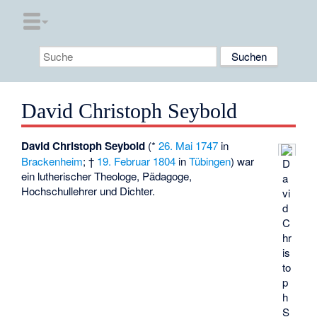
David Christoph Seybold
David Christoph Seybold
(*
26. Mai
1747
in
Brackenheim
; †
19. Februar
1804
in
Tübingen
) war
D
ein lutherischer Theologe, Pädagoge,
a
Hochschullehrer und Dichter.
vi
d
C
hr
is
to
p
h
S