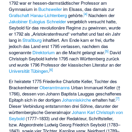
1792 war er hessen-darmstädtischer Professor am
Gymnasium in
Buchsweiler
im Elsass, das damals zur
[
4
]
Grafschaft Hanau-Lichtenberg
gehörte.
Nachdem der
Jakobiner
Eulogius Schneider
vergeblich versucht hatte,
Seybold für das revolutionäre Regime zu gewinnen, wurde
er 1792 als „Aristokratenfreund“ verhaftet und fast ein Jahr
lang in
Straßburg
inhaftiert. Am Ende kam er frei, durfte
jedoch das Land erst 1795 verlassen, nachdem das
[
5
]
sogenannte
Direktorium
an die Macht gelangt war.
David
Christoph Seybold kehrte 1795 nach Württemberg zurück
und wurde 1796 Professor der klassischen Literatur an der
[
6
]
Universität Tübingen
.
Er heiratete 1775 Friederike Charlotte Keller, Tochter des
Brackenheimer
Oberamtmanns
Urban Immanuel Keller (†
1766), dessen von
Johann Baptista Lauggas
geschaffenes
[
7
]
Epitaph sich in der dortigen
Johanniskirche
erhalten hat.
Dieser Verbindung entstammten drei Söhne, darunter der
württembergische Generalmajor
Johann Karl Christoph von
Seybold
(1777–1833) und der Redakteur, Schriftsteller,
bzw. Abgeordnete
Ludwig Georg Friedrich Seybold
(1783–
1843), sowie vier Töchter. Karoline verw. Neidhard (1789–