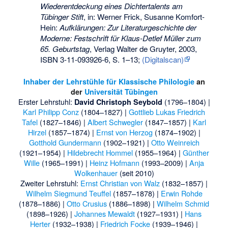
Wiederentdeckung eines Dichtertalents am
Tübinger Stift
, in: Werner Frick,
Susanne Komfort-
Hein
:
Aufklärungen: Zur Literaturgeschichte der
Moderne: Festschrift für Klaus-Detlef Müller zum
65. Geburtstag
, Verlag Walter de Gruyter, 2003,
ISBN 3-11-093926-6
, S. 1–13;
(Digitalscan)
Inhaber der Lehrstühle für Klassische Philologie
an
der
Universität Tübingen
Erster Lehrstuhl:
(1796–1804) |
David Christoph Seybold
Karl Philipp Conz
(1804–1827) |
Gottlieb Lukas Friedrich
Tafel
(1827–1846) |
Albert Schwegler
(1847–1857) |
Karl
Hirzel
(1857–1874) |
Ernst von Herzog
(1874–1902) |
Gotthold Gundermann
(1902–1921) |
Otto Weinreich
(1921–1954) |
Hildebrecht Hommel
(1955–1964) |
Günther
Wille
(1965–1991) |
Heinz Hofmann
(1993–2009) |
Anja
Wolkenhauer
(seit 2010)
Zweiter Lehrstuhl:
Ernst Christian von Walz
(1832–1857) |
Wilhelm Siegmund Teuffel
(1857–1878) |
Erwin Rohde
(1878–1886) |
Otto Crusius
(1886–1898) |
Wilhelm Schmid
(1898–1926) |
Johannes Mewaldt
(1927–1931) |
Hans
Herter
(1932–1938) |
Friedrich Focke
(1939–1946) |