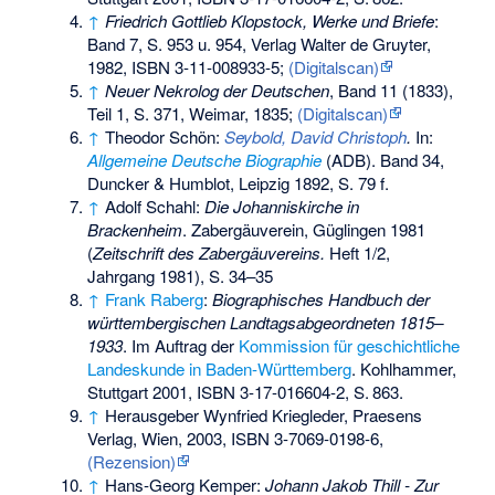
↑
Friedrich Gottlieb Klopstock, Werke und Briefe
:
Band 7, S. 953 u. 954, Verlag Walter de Gruyter,
1982,
ISBN 3-11-008933-5
;
(Digitalscan)
↑
Neuer Nekrolog der Deutschen
, Band 11 (1833),
Teil 1, S. 371, Weimar, 1835;
(Digitalscan)
↑
Theodor Schön:
Seybold, David Christoph
.
In:
Allgemeine Deutsche Biographie
(ADB). Band 34,
Duncker & Humblot, Leipzig 1892, S. 79 f.
↑
Adolf Schahl:
Die Johanniskirche in
Brackenheim
. Zabergäuverein, Güglingen 1981
(
Zeitschrift des Zabergäuvereins.
Heft 1/2,
Jahrgang 1981), S. 34–35
↑
Frank Raberg
:
Biographisches Handbuch der
württembergischen Landtagsabgeordneten 1815–
1933
. Im Auftrag der
Kommission für geschichtliche
Landeskunde in Baden-Württemberg
. Kohlhammer,
Stuttgart 2001,
ISBN 3-17-016604-2
,
S.
863
.
↑
Herausgeber Wynfried Kriegleder, Praesens
Verlag, Wien, 2003,
ISBN 3-7069-0198-6
,
(Rezension)
↑
Hans-Georg Kemper:
Johann Jakob Thill - Zur