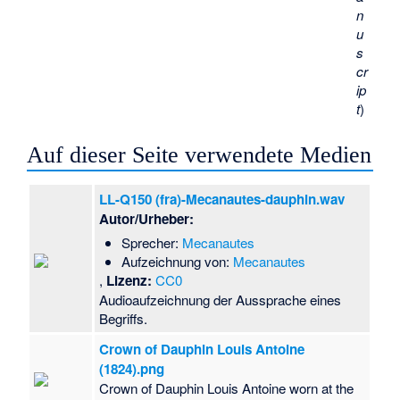
n
u
s
cr
ip
t
)
Auf dieser Seite verwendete Medien
LL-Q150 (fra)-Mecanautes-dauphin.wav
Autor/Urheber:
Sprecher:
Mecanautes
Aufzeichnung von:
Mecanautes
,
Lizenz:
CC0
Audioaufzeichnung der Aussprache eines
Begriffs.
Crown of Dauphin Louis Antoine
(1824).png
Crown of Dauphin Louis Antoine worn at the