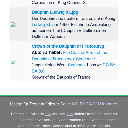
Coronation of King Charles X.
Dauphin Ludwig XI..jpg
Der Dauphin und spätere französische König
Ludwig XI.
um 1450. Er führt in Anspielung
auf seinen Titel (Dauphin = Delfin) einen
Delfin im Wappen.
Crown of the Dauphin of France.svg
Autor/Urheber:
File:Coat of Arms of the
Dauphin of France.svg
:
Sodacan
/
*abgeleitetes Werk
Sodacan
,
Lizenz:
CC BY-
SA 3.0
Crown of the Dauphin of France
Lizenz für Texte auf dieser Seite:
CC-BY-SA 3.0 Unported
.
Der original-Artikel ist
hier
abrufbar.
Hier
finden Sie Informationen zu
den Autoren des Artikels. An Bildern wurden keine Veränderungen
vorgenommen - diese werden aber in der Regel wie bei der