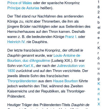
1
Prince of Wales
oder der spanische Kronprinz
8
Príncipe de Asturias
heißen).
2
Der Titel stand nur Nachfahren des amtierenden
4
Königs zu, nicht aber Thronerben, die ihm als
b
jüngere Brüder nachfolgten oder aus Seitenlinien des
ei
Herrscherhauses auf den Thron kamen. Deshalb
d
waren z. B. die bedeutenden Könige
Franz I.
oder
e
Heinrich IV.
nie Dauphins.
r
K
Der letzte französische Kronprinz, der offiziell
le
r
Dauphin
genannt wurde, war
Louis-Antoine de
ö
Bourbon, duc d’Angoulême
(Ludwig XIX.). Er war
n
Sohn von
Karl X.
, der nach der
Julirevolution von
u
1830
zurücktrat und auf den Thron verzichtete. Der
n
jeweils älteste Sohn des französischen
g
Thronprätendenten
aus dem
Hause Bourbon
führte
K
jedoch weiterhin den Titel, während des Zweiten
a
Kaiserreichs und der Republiken, als Thronfolger-
rl
Prätendent.
s
X
Heutiger Träger des Prätendenten-Titels
Dauphin de
.