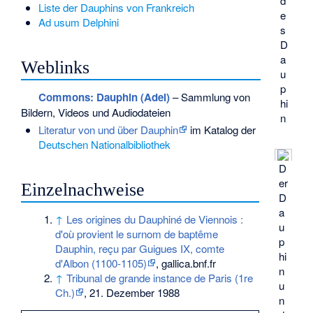
d
Liste der Dauphins von Frankreich
e
Ad usum Delphini
s
D
a
Weblinks
u
p
Commons
: Dauphin (Adel)
– Sammlung von
hi
Bildern, Videos und Audiodateien
n
Literatur von und über Dauphin
im Katalog der
Deutschen Nationalbibliothek
D
er
Einzelnachweise
D
a
↑
Les origines du Dauphiné de Viennois :
u
d'où provient le surnom de baptême
p
Dauphin, reçu par Guigues IX, comte
hi
d'Albon (1100-1105)
, gallica.bnf.fr
n
↑
Tribunal de grande instance de Paris (1re
u
Ch.)
, 21. Dezember 1988
n