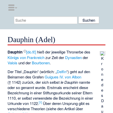
Dauphin (Adel)
ⓘ
Dauphin
[do.fɛ̃]
hieß der jeweilige Thronerbe des
Königs von Frankreich
zur Zeit der
Dynastien
der
K
Valois
und der
Bourbonen
.
r
o
Der Titel „Dauphin“ (wörtlich: „
Delfin
“) geht auf den
n
Beinamen des Grafen
Guigues IV. von Albon
e
(† 1142) zurück, der sich selbst
le Dauphin
nannte
d
oder so genannt wurde. Erstmals erscheint diese
e
Bezeichnung in einer Stiftungsurkunde seiner Eltern
s
1110, er selbst verwendete die Bezeichnung in einer
D
[
1
]
Urkunde von 1122.
Über deren Ursprung gibt es
a
verschiedene Theorien (siehe den Artikel über
u