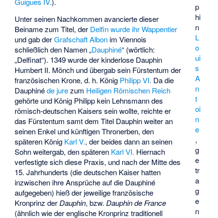
Guigues IV.
).
p
hi
Unter seinen Nachkommen avancierte dieser
n
Beiname zum Titel, der
Delfin wurde ihr Wappentier
L
und gab der
Grafschaft Albon
im Viennois
o
schließlich den Namen „
Dauphiné
“ (wörtlich:
ui
„Delfinat“). 1349 wurde der kinderlose Dauphin
s
Humbert II. Mönch und übergab sein Fürstentum der
A
französischen Krone, d. h. König
Philipp VI.
Da die
n
Dauphiné
de jure
zum
Heiligen Römischen Reich
t
gehörte und König Philipp kein Lehnsmann des
oi
römisch-deutschen Kaisers sein wollte, reichte er
n
das Fürstentum samt dem Titel Dauphin weiter an
e
seinen Enkel und künftigen Thronerben, den
,
späteren König
Karl V.
, der beides dann an seinen
g
Sohn weitergab, den späteren
Karl VI.
Hiernach
e
verfestigte sich diese Praxis, und nach der Mitte des
tr
15. Jahrhunderts (die deutschen Kaiser hatten
a
inzwischen ihre Ansprüche auf die Dauphiné
g
aufgegeben) hieß der jeweilige französische
e
Kronprinz der
Dauphin
, bzw.
Dauphin de France
n
(ähnlich wie der englische Kronprinz traditionell