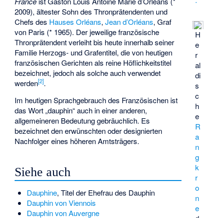
France
ist Gaston Louis Antoine Marie d’Orléans (*
2009), ältester Sohn des Thronprätendenten und
Chefs des
Hauses Orléans
,
Jean d’Orléans
, Graf
von Paris (* 1965). Der jeweilige französische
H
Thronprätendent verleiht bis heute innerhalb seiner
e
Familie Herzogs- und Grafentitel, die von heutigen
r
französischen Gerichten als reine Höflichkeitstitel
al
bezeichnet, jedoch als solche auch verwendet
di
[
2
]
werden
.
s
c
Im heutigen Sprachgebrauch des Französischen ist
h
das Wort „dauphin“ auch in einer anderen,
e
allgemeineren Bedeutung gebräuchlich. Es
R
bezeichnet den erwünschten oder designierten
a
Nachfolger eines höheren Amtsträgers.
n
g
k
Siehe auch
r
o
Dauphine
, Titel der Ehefrau des Dauphin
n
Dauphin von Viennois
e
Dauphin von Auvergne