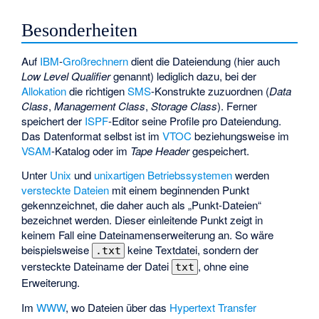
Besonderheiten
Auf
IBM
-
Großrechnern
dient die Dateiendung (hier auch
Low Level Qualifier
genannt) lediglich dazu, bei der
Allokation
die richtigen
SMS
-Konstrukte zuzuordnen (
Data
Class
,
Management Class
,
Storage Class
). Ferner
speichert der
ISPF
-Editor seine Profile pro Dateiendung.
Das Datenformat selbst ist im
VTOC
beziehungsweise im
VSAM
-Katalog oder im
Tape Header
gespeichert.
Unter
Unix
und
unixartigen Betriebssystemen
werden
versteckte Dateien
mit einem beginnenden Punkt
gekennzeichnet, die daher auch als „Punkt-Dateien“
bezeichnet werden. Dieser einleitende Punkt zeigt in
keinem Fall eine Dateinamenserweiterung an. So wäre
beispielsweise
keine Textdatei, sondern der
.txt
versteckte Dateiname der Datei
, ohne eine
txt
Erweiterung.
Im
WWW
, wo Dateien über das
Hypertext Transfer