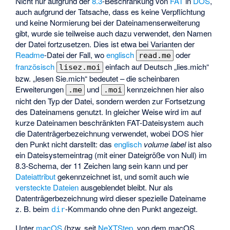
Nicht nur aufgrund der
8.3
-Beschränkung von
FAT
in
DOS
,
auch aufgrund der Tatsache, dass es keine Verpflichtung
und keine Normierung bei der Dateinamenserweiterung
gibt, wurde sie teilweise auch dazu verwendet, den Namen
der Datei fortzusetzen. Dies ist etwa bei Varianten der
Readme
-Datei der Fall, wo
englisch
oder
read.me
französisch
einfach auf Deutsch „lies.mich“
lisez.moi
bzw. „lesen Sie.mich“ bedeutet – die scheinbaren
Erweiterungen
und
kennzeichnen hier also
.me
.moi
nicht den Typ der Datei, sondern werden zur Fortsetzung
des Dateinamens genutzt. In gleicher Weise wird im auf
kurze Dateinamen beschränkten FAT-Dateisystem auch
die Datenträgerbezeichnung verwendet, wobei DOS hier
den Punkt nicht darstellt: das
englisch
volume label
ist also
ein Dateisystemeintrag (mit einer Dateigröße von Null) im
8.3-Schema, der 11 Zeichen lang sein kann und per
Dateiattribut
gekennzeichnet ist, und somit auch wie
versteckte Dateien
ausgeblendet bleibt. Nur als
Datenträgerbezeichnung wird dieser spezielle Dateiname
z. B. beim
-Kommando ohne den Punkt angezeigt.
dir
Unter
macOS
(bzw. seit
NeXTStep
, von dem macOS