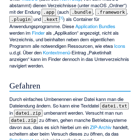
abstammt) dienen Verzeichnisse (unter macOS „Ordner“)
mit der Endung
(auch
,
,
.app
.bundle
.framework
[
1
]
und
) als Container für
.plugin
.kext
Anwendungsprogramme. Diese
Application Bundles
werden im
Finder
als „Applikation“ angezeigt, nicht als
Verzeichnis, und beinhalten neben dem eigentlichen
Programm alle notwendigen Ressourcen, wie etwa
Icons
u.d.gl. Über den
Kontextmenü
-Eintrag „Paketinhalt
anzeigen“ kann im Finder dennoch in das Unterverzeichnis
navigiert werden.
Gefahren
Durch einfaches Umbenennen einer Datei kann man die
Dateiendung ändern. So kann eine Textdatei
datei.txt
in
umbenannt werden. Versucht man nun
datei.zip
zu öffnen, gehen manche
Betriebssysteme
datei.zip
davon aus, dass es sich hierbei um ein
ZIP-Archiv
handelt,
scheitern aber beim Versuch dieses zu öffnen, da das