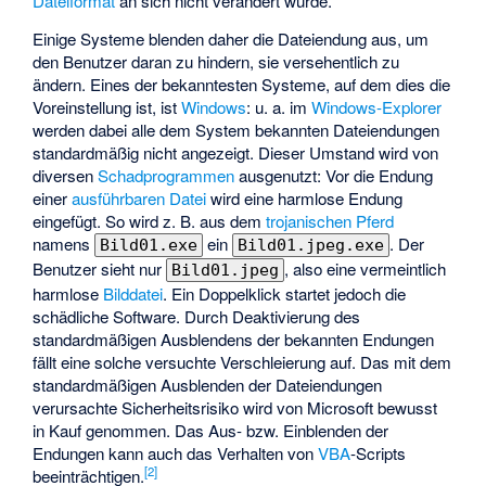
Dateiformat
an sich nicht verändert wurde.
Einige Systeme blenden daher die Dateiendung aus, um
den Benutzer daran zu hindern, sie versehentlich zu
ändern. Eines der bekanntesten Systeme, auf dem dies die
Voreinstellung ist, ist
Windows
: u. a. im
Windows-Explorer
werden dabei alle dem System bekannten Dateiendungen
standardmäßig nicht angezeigt. Dieser Umstand wird von
diversen
Schadprogrammen
ausgenutzt: Vor die Endung
einer
ausführbaren Datei
wird eine harmlose Endung
eingefügt. So wird z. B. aus dem
trojanischen Pferd
namens
ein
. Der
Bild01.exe
Bild01.jpeg.exe
Benutzer sieht nur
, also eine vermeintlich
Bild01.jpeg
harmlose
Bilddatei
. Ein Doppelklick startet jedoch die
schädliche Software. Durch Deaktivierung des
standardmäßigen Ausblendens der bekannten Endungen
fällt eine solche versuchte Verschleierung auf. Das mit dem
standardmäßigen Ausblenden der Dateiendungen
verursachte Sicherheitsrisiko wird von Microsoft bewusst
in Kauf genommen. Das Aus- bzw. Einblenden der
Endungen kann auch das Verhalten von
VBA
-Scripts
[
2
]
beeinträchtigen.