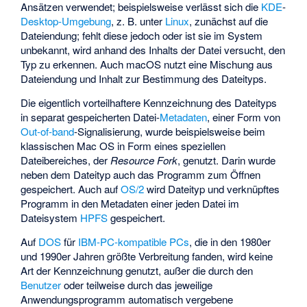
Ansätzen verwendet; beispielsweise verlässt sich die
KDE
-
Desktop-Umgebung
, z. B. unter
Linux
, zunächst auf die
Dateiendung; fehlt diese jedoch oder ist sie im System
unbekannt, wird anhand des Inhalts der Datei versucht, den
Typ zu erkennen. Auch macOS nutzt eine Mischung aus
Dateiendung und Inhalt zur Bestimmung des Dateityps.
Die eigentlich vorteilhaftere Kennzeichnung des Dateityps
in separat gespeicherten Datei-
Metadaten
, einer Form von
Out-of-band
-Signalisierung, wurde beispielsweise beim
klassischen Mac OS in Form eines speziellen
Dateibereiches, der
Resource Fork
, genutzt. Darin wurde
neben dem Dateityp auch das Programm zum Öffnen
gespeichert. Auch auf
OS/2
wird Dateityp und verknüpftes
Programm in den Metadaten einer jeden Datei im
Dateisystem
HPFS
gespeichert.
Auf
DOS
für
IBM-PC-kompatible PCs
, die in den 1980er
und 1990er Jahren größte Verbreitung fanden, wird keine
Art der Kennzeichnung genutzt, außer die durch den
Benutzer
oder teilweise durch das jeweilige
Anwendungsprogramm automatisch vergebene