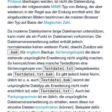
Protocol
übertragen werden, ist nicht die Dateiendung,
sondern der mitgesendete
MIME
-Typ von Belang, der aber
wiederum in der Regel aus der Endung ermittelt wird. Bei
eingebundenen Bildern bestimmen die meisten Browser
den Typ auf Basis der
Magischen Zahl
.
Da moderne Dateisysteme lange Dateinamen unterstützen,
kann mehr als ein Punkt im Dateinamen vorkommen. Die
Dateinamenserweiterung selbst enthält jedoch
normalerweise keinen weiteren Punkt, obwohl Zusätze wie
(für
englisch
Backup
,
Sicherungskopie
) die davor
.bak
stehende ursprüngliche Erweiterung nicht ungültig machen.
So kennzeichnen etwa manche Texteditoren eine
Sicherungskopie von
beispielsweise
Textdatei.txt
als
. Es gibt jedoch keine Norm,
Textdatei.txt.bak
üblich ist u. a. auch
(womit der
Textdatei.bak
ursprüngliche Dateityp als Erweiterung nicht mehr
ersichtlich ist) oder
. Auch bei
Textdatei.txt~
Packprogrammen
ist es üblich, die ursprüngliche
Dateinamenserweiterung zu erhalten, wenn diese nur
einzelne Dateien
komprimieren
(können). Beispiele dafür