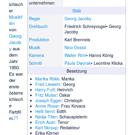
unternehmen
ichisch
er
Stab
Musikf
Regie
Georg Jacoby
ilm
Drehbuch
Friedrich Schreyvogel
Georg
von
Jacoby
Georg
Produktion
Karl Brenneis
Jacob
Musik
Nico Dostal
y
aus
dem
Kamera
Walter Riml
Hanns König
Jahr
Schnitt
Paula Dworak
Leontine Klicka
1950.
Besetzung
Es war
Marika Rökk
: Marika
der
Fred Liewehr
: Georg
erste
Harry Fuß
: Heinrich
österre
Fritz Muliar
: Oskar
ichisch
Joseph Egger
: Christoph
e
Annie Rosar
: Frau Kovacs
Helli Servi
: Edith
Farbfil
Nadja Tiller
: Schauspielerin
[
1
]
m.
Erich Auer
: Tenor
Karl Skraup
: Redakteur
Erika Körner