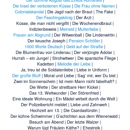
Die Insel der verbotenen Küsse
|
Die Frau ohne Namen
|
Colonialskandal
|
Die Jagd nach der Braut
|
The Fake
|
Der Faschingskönig
|
Der Arzt
|
Küsse, die man nicht vergißt
|
Die Wochenendbraut
|
Indizienbeweis
|
Meineid
|
Mutterliebe
|
Frauen am Abgrund
|
Der Witwenball
|
Die Lindenwirtin
|
Der keusche Joseph
|
Pension Schöller
|
1000 Worte Deutsch
|
Geld auf der Straße
|
Die Blumenfrau von Lindenau
|
Der verjüngte Adolar
|
Hurrah – ein Junge!
|
Strohwitwer
|
Die spanische Fliege
|
Kadetten
|
Melodie der Liebe
|
Ja, treu ist die Soldatenliebe
|
Liebe in Uniform
|
Der große Bluff
|
Moral und Liebe
|
Sag’ mir, wer Du bist
|
Zwei im Sonnenschein
|
Ist mein Mann nicht fabelhaft?
|
Die Wette
|
Der streitbare Herr Kickel
|
Das 13. Weltwunder
|
Der Störenfried
|
Eine ideale Wohnung
|
Ein Mädel wirbelt durch die Welt
|
Der Polizeibericht meldet
|
Liebe und Zahnweh
|
Hochzeit am 13.
|
Die Csardasfürstin
|
Der kühne Schwimmer
|
G’schichten aus dem Wienerwald
|
Besuch am Abend
|
Der letzte Walzer
|
Warum lügt Fräulein Käthe?
|
Ehestreik
|