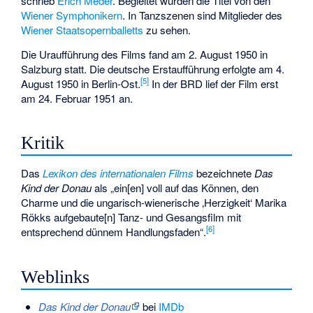
schrieb
Erich Meder
. Begleitet wurden die Titel von den
Wiener Symphonikern
. In Tanzszenen sind Mitglieder des
Wiener Staatsopernballetts
zu sehen.
Die Uraufführung des Films fand am 2. August 1950 in
Salzburg statt. Die deutsche Erstaufführung erfolgte am 4.
[
5
]
August 1950 in Berlin-Ost.
In der BRD lief der Film erst
am 24. Februar 1951 an.
Kritik
Das
Lexikon des internationalen Films
bezeichnete
Das
Kind der Donau
als „ein[en] voll auf das Können, den
Charme und die ungarisch-wienerische ‚Herzigkeit‘ Marika
Rökks aufgebaute[n] Tanz- und Gesangsfilm mit
[
6
]
entsprechend dünnem Handlungsfaden“.
Weblinks
Das Kind der Donau
bei
IMDb