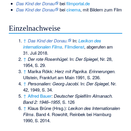
Das Kind der Donau
bei
filmportal.de
Das Kind der Donau
bei
cinema
, mit Bildern zum Film
Einzelnachweise
↑
Das Kind der Donau.
In:
Lexikon des
internationalen Films
.
Filmdienst
,
abgerufen am
31. Juli 2018
.
↑
Der rote Rosenhügel
. In:
Der Spiegel
, Nr. 28,
1954, S. 29.
↑
Marika Rökk:
Herz mit Paprika. Erinnerungen.
Ullstein, Frankfurt am Main 1991, S. 236.
↑
Personalien: Georg Jacobi
. In:
Der Spiegel
, Nr.
42, 1949, S. 34.
↑
Alfred Bauer
:
Deutscher Spielfilm Almanach.
Band 2: 1946–1955
, S. 126
↑
Klaus Brüne (Hrsg.):
Lexikon des Internationalen
Films
. Band 4. Rowohlt, Reinbek bei Hamburg
1990, S. 2014.