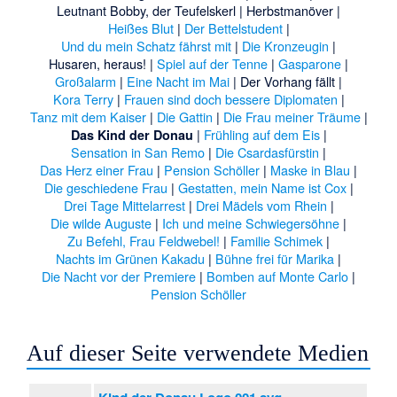
Leutnant Bobby, der Teufelskerl
|
Herbstmanöver
|
Heißes Blut
|
Der Bettelstudent
|
Und du mein Schatz fährst mit
|
Die Kronzeugin
|
Husaren, heraus!
|
Spiel auf der Tenne
|
Gasparone
|
Großalarm
|
Eine Nacht im Mai
|
Der Vorhang fällt
|
Kora Terry
|
Frauen sind doch bessere Diplomaten
|
Tanz mit dem Kaiser
|
Die Gattin
|
Die Frau meiner Träume
|
|
Frühling auf dem Eis
|
Das Kind der Donau
Sensation in San Remo
|
Die Csardasfürstin
|
Das Herz einer Frau
|
Pension Schöller
|
Maske in Blau
|
Die geschiedene Frau
|
Gestatten, mein Name ist Cox
|
Drei Tage Mittelarrest
|
Drei Mädels vom Rhein
|
Die wilde Auguste
|
Ich und meine Schwiegersöhne
|
Zu Befehl, Frau Feldwebel!
|
Familie Schimek
|
Nachts im Grünen Kakadu
|
Bühne frei für Marika
|
Die Nacht vor der Premiere
|
Bomben auf Monte Carlo
|
Pension Schöller
Auf dieser Seite verwendete Medien