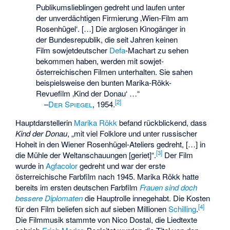
Publikumslieblingen gedreht und laufen unter
der unverdächtigen Firmierung ‚Wien-Film am
Rosenhügel‘. […] Die arglosen Kinogänger in
der Bundesrepublik, die seit Jahren keinen
Film sowjetdeutscher
Defa
-Machart zu sehen
bekommen haben, werden mit sowjet-
österreichischen Filmen unterhalten. Sie sahen
beispielsweise den bunten Marika-Rökk-
Revuefilm ‚Kind der Donau‘ …“
[
2
]
–
Der Spiegel
, 1954.
Hauptdarstellerin
Marika Rökk
befand rückblickend, dass
Kind der Donau
, „mit viel Folklore und unter russischer
Hoheit in den Wiener Rosenhügel-Ateliers gedreht, […] in
[
3
]
die Mühle der Weltanschauungen [geriet]“.
Der Film
wurde in
Agfacolor
gedreht und war der erste
österreichische Farbfilm nach 1945. Marika Rökk hatte
bereits im ersten deutschen Farbfilm
Frauen sind doch
bessere Diplomaten
die Hauptrolle innegehabt. Die Kosten
[
4
]
für den Film beliefen sich auf sieben Millionen
Schilling
.
Die Filmmusik stammte von Nico Dostal, die Liedtexte