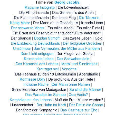
Filme von
Georg Jacoby
Madame Incognito
|
Die Löwenhochzeit
|
Die Filmprinzessin
|
Das Geheimnis des Affen
|
Die Flammentänzerin
|
Der letzte Flug
|
Die Tänzerin
|
König Motor
|
Der Mann ohne Gedächtnis
|
Irrende Liebe
|
Der schwarze Moritz
|
Ein tolles Mädel
|
Ein toller Einfall
|
Die Braut des Reserveleutnants oder „Fürs Vaterland“
|
Der Skandal
|
Bogdan Stimoff
|
Das zweite Leben
|
Gold
|
Die Entdeckung Deutschlands
|
Der feldgraue Groschen
|
Unsühnbar
|
Jan Vermeulen, der Müller aus Flandern
|
Dem Licht entgegen
|
Der Flieger von Goerz
|
Keimendes Leben
|
Das Schwabemädle
|
Das Karussell des Lebens
|
Moral und Sinnlichkeit
|
Kreuziget sie!
|
Vendetta
|
Das Teehaus zu den 10 Lotosblumen
|
Aberglaube
|
Komtesse Dolly
|
De profundis. Aus der Tiefe
|
Indische Rache
|
Der Mann ohne Namen
|
Seine Exzellenz von Madagaskar
|
So sind die Männer
|
Das Paradies im Schnee
|
Quo Vadis?
|
Komödianten des Lebens
|
Muß die Frau Mutter werden?
|
Husarenfieber
|
Der Hahn im Korb
|
Der Ritt in die Sonne
|
Der Stolz der Kompagnie
|
Das Gasthaus zur Ehe
|
Der dumme August des Zirkus Romanelli
|