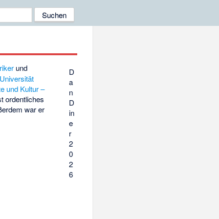
riker
und
D
Universität
a
te und Kultur –
n
st ordentliches
D
ßerdem war er
in
e
r
2
0
2
6