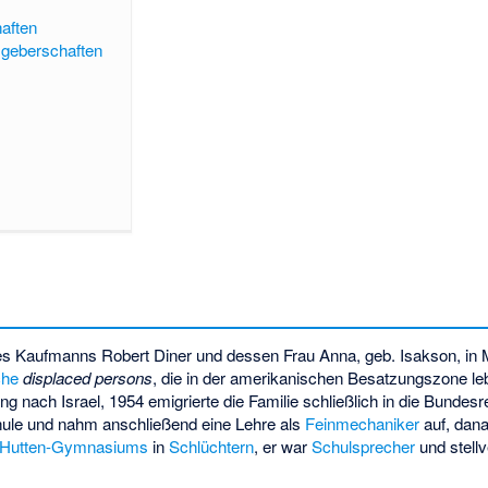
aften
sgeberschaften
es Kaufmanns Robert Diner und dessen Frau Anna, geb. Isakson, in
che
displaced persons
, die in der
amerikanischen Besatzungszone
le
ng nach Israel, 1954 emigrierte die Familie schließlich in die Bundes
chule und nahm anschließend eine Lehre als
Feinmechaniker
auf, dan
n-Hutten-Gymnasiums
in
Schlüchtern
, er war
Schulsprecher
und stellv