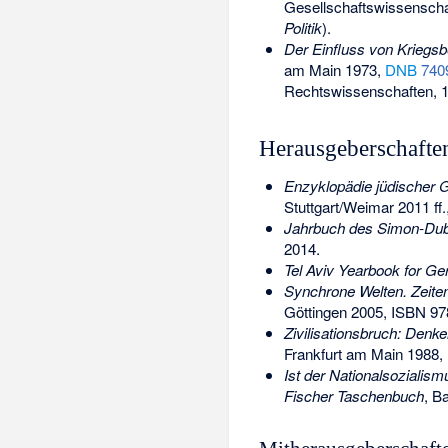
Gesellschaftswissenschaf
Politik
).
Der Einfluss von Kriegsb
am Main 1973,
DNB
740
Rechtswissenschaften, 1
Herausgeberschafte
Enzyklopädie jüdischer G
Stuttgart/Weimar 2011 ff.
Jahrbuch des Simon-Dubn
2014.
Tel Aviv Yearbook for Ge
Synchrone Welten. Zeite
Göttingen 2005,
ISBN 97
Zivilisationsbruch: Denk
Frankfurt am Main 1988,
Ist der Nationalsozialism
Fischer Taschenbuch
, B