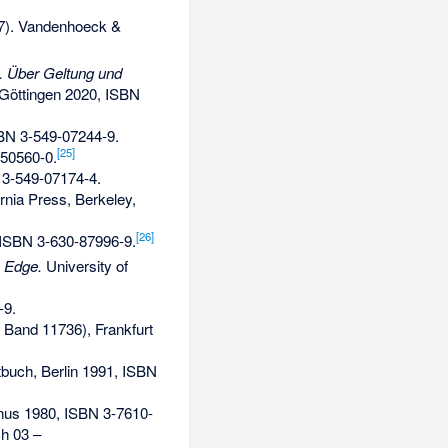
). Vandenhoeck &
. Über Geltung und
Göttingen 2020,
ISBN
BN 3-549-07244-9
.
[
25
]
-50560-0
.
3-549-07174-4
.
ornia Press, Berkeley,
[
26
]
ISBN 3-630-87996-9
.
s Edge.
University of
-9
.
, Band 11736), Frankfurt
tbuch, Berlin 1991,
ISBN
nus 1980,
ISBN 3-7610-
ch 03 –