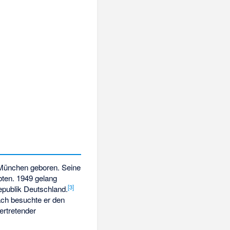
 München geboren. Seine
bten. 1949 gelang
[
3
]
republik Deutschland.
ach besuchte er den
ertretender