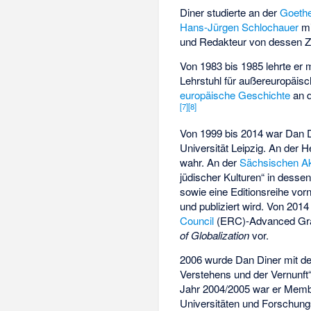
Diner studierte an der
Goethe
Hans-Jürgen Schlochauer
mi
und Redakteur von dessen Ze
Von 1983 bis 1985 lehrte er
Lehrstuhl für außereuropäis
europäische Geschichte
an 
[
7
]
[
8
]
Von 1999 bis 2014 war Dan D
Universität Leipzig. An der 
wahr. An der
Sächsischen A
jüdischer Kulturen“ in dess
sowie eine Editionsreihe vor
und publiziert wird. Von 201
Council
(ERC)-Advanced Gr
of Globalization
vor.
2006 wurde Dan Diner mit 
Verstehens und der Vernunft
Jahr 2004/2005 war er Mem
Universitäten und Forschungs