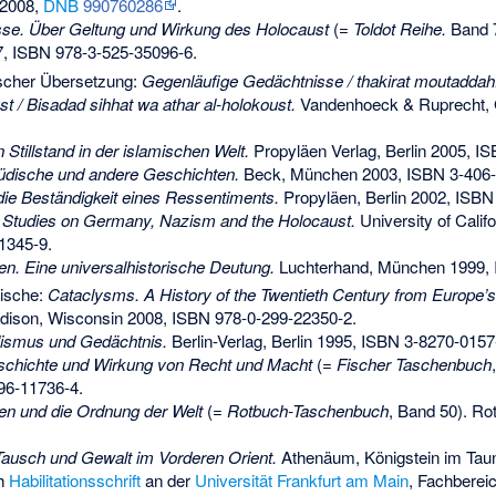
 2008,
DNB
990760286
.
se. Über Geltung und Wirkung des Holocaust
(=
Toldot Reihe.
Band 7
7,
ISBN 978-3-525-35096-6
.
ischer Übersetzung:
Gegenläufige Gedächtnisse / thakirat moutaddah
t / Bisadad sihhat wa athar al-holokoust.
Vandenhoeck & Ruprecht, 
 Stillstand in der islamischen Welt.
Propyläen Verlag, Berlin 2005,
IS
jüdische und andere Geschichten.
Beck, München 2003,
ISBN 3-406
die Beständigkeit eines Ressentiments.
Propyläen, Berlin 2002,
ISBN 
 Studies on Germany, Nazism and the Holocaust.
University of Calif
1345-9
.
n. Eine universalhistorische Deutung.
Luchterhand, München 1999,
lische:
Cataclysms. A History of the Twentieth Century from Europe’
dison, Wisconsin 2008,
ISBN 978-0-299-22350-2
.
alismus und Gedächtnis.
Berlin-Verlag, Berlin 1995,
ISBN 3-8270-0157
schichte und Wirkung von Recht und Macht
(=
Fischer Taschenbuch
96-11736-4
.
en und die Ordnung der Welt
(=
Rotbuch-Taschenbuch
, Band 50). Ro
 Tausch und Gewalt im Vorderen Orient.
Athenäum, Königstein im Tau
ch
Habilitationsschrift
an der
Universität Frankfurt am Main
, Fachberei