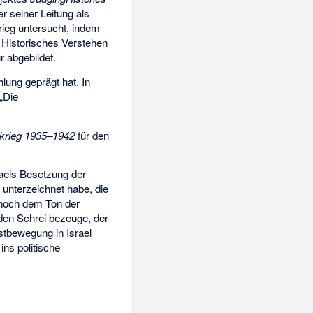
r seiner Leitung als
rieg untersucht, indem
 Historisches Verstehen
r
abgebildet.
lung geprägt hat. In
„Die
tkrieg 1935–1942
für den
raels Besetzung der
 unterzeichnet habe, die
 noch dem Ton der
 „den Schrei bezeuge, der
stbewegung in Israel
ins politische