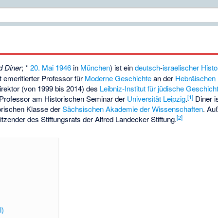
d Diner
; *
20. Mai
1946
in
München
) ist ein
deutsch
-
israelischer
Histo
st emeritierter Professor für
Moderne Geschichte
an der
Hebräischen 
rektor (von 1999 bis 2014) des
Leibniz-Institut für jüdische Geschich
[
1
]
 Professor am Historischen Seminar der
Universität Leipzig
.
Diner i
torischen Klasse der
Sächsischen Akademie der Wissenschaften
. Au
[
2
]
itzender des Stiftungsrats der
Alfred Landecker Stiftung
.
l)