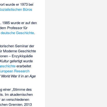
Dort wurde er 1973 bei
Sozialistischen Büros
k
. 1985 wurde er auf den
udem Professor für
r
deutsche Geschichte
.
torischen Seminar der
 für Moderne Geschichte
itionen – Enzyklopädie
Kultur
gefertigt wurde
geschichte
erarbeitet
European Research
 World War II in an Age
g einer „Stimme des
eis. Im akademischen
or an verschiedenen
lichen Gremien. 2013