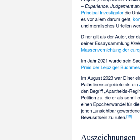
– Experience, Judgement and
Principal Investigator
die Uni
es vor allem darum geht,
kon
und moralisches Urteilen wer
Diner gilt als der Autor, der
seiner Essaysammlung
Krei
Massenvernichtung der euro
Im Jahr 2021 wurde sein S
Preis der Leipziger Buchme
Im August 2023 war Diner ein
Palästinensergebiete als ein
den Begriff „Apartheids-Reg
Petition zu, die er als schril
einen Epochenwandel für die 
jenen „unsichtbar gewordenen
[
19
]
Bewusstsein zu rufen.
Auszeichnungen