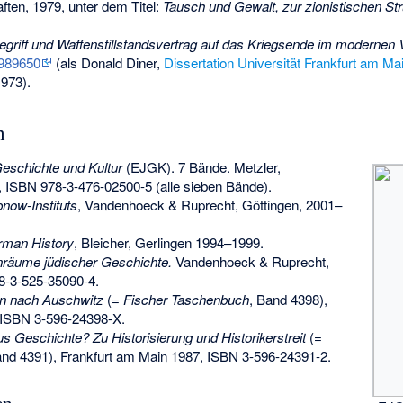
ten, 1979, unter dem Titel:
Tausch und Gewalt, zur zionistischen Stru
egriff und Waffenstillstandsvertrag auf das Kriegsende im modernen 
989650
(als Donald Diner,
Dissertation
Universität Frankfurt am Ma
973).
n
eschichte und Kultur
(EJGK). 7 Bände. Metzler,
,
ISBN 978-3-476-02500-5
(alle sieben Bände).
ow-Instituts
, Vandenhoeck & Ruprecht, Göttingen, 2001–
rman History
, Bleicher, Gerlingen 1994–1999.
nräume jüdischer Geschichte.
Vandenhoeck & Ruprecht,
8-3-525-35090-4
.
en nach Auschwitz
(=
Fischer Taschenbuch
, Band 4398),
ISBN 3-596-24398-X
.
us Geschichte? Zu Historisierung und Historikerstreit
(=
and 4391), Frankfurt am Main 1987,
ISBN 3-596-24391-2
.