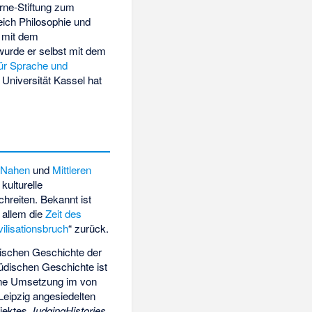
ne-Stiftung
zum
eich Philosophie und
 mit dem
urde er selbst mit dem
ür Sprache und
 Universität Kassel hat
s
Nahen
und
Mittleren
kulturelle
hreiten. Bekannt ist
r allem die
Zeit des
vilisationsbruch
“ zurück.
dischen Geschichte der
üdischen Geschichte ist
ine Umsetzung im von
eipzig angesiedelten
jektes
JudgingHistories