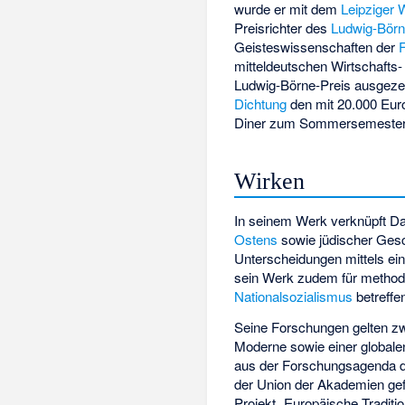
wurde er mit dem
Leipziger 
Preisrichter des
Ludwig-Börn
Geisteswissenschaften der
F
mitteldeutschen Wirtschafts
Ludwig-Börne-Preis ausgeze
Dichtung
den mit 20.000 Euro
Diner zum Sommersemester 2
Wirken
In seinem Werk verknüpft D
Ostens
sowie jüdischer Gesch
Unterscheidungen mittels ein
sein Werk zudem für method
Nationalsozialismus
betreffe
Seine Forschungen gelten zw
Moderne sowie einer global
aus der Forschungsagenda d
der Union der Akademien gef
Projekt „Europäische Traditi