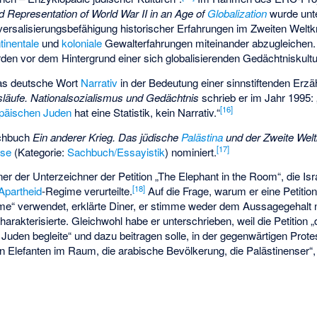
 Representation of World War II in an Age of
Globalization
wurde unte
versalisierungsbefähigung historischer Erfahrungen im Zweiten Weltk
tinentale
und
koloniale
Gewalterfahrungen miteinander abzugleichen.
den vor dem Hintergrund einer sich globalisierenden
Gedächtniskultu
 das deutsche Wort
Narrativ
in der Bedeutung einer sinnstiftenden Erzäh
släufe. Nationalsozialismus und Gedächtnis
schrieb er im Jahr 1995: 
[
16
]
päischen Juden
hat eine Statistik, kein Narrativ.“
achbuch
Ein anderer Krieg. Das jüdische
Palästina
und der Zweite Wel
[
17
]
sse
(Kategorie:
Sachbuch/Essayistik
) nominiert.
er der Unterzeichner der Petition „The Elephant in the Room“, die Is
[
18
]
Apartheid
-Regime verurteilte.
Auf die Frage, warum er eine Petition
ime“ verwendet, erklärte Diner, er stimme weder dem Aussagegehalt
l charakterisierte. Gleichwohl habe er unterschrieben, weil die Petition
Juden begleite“ und dazu beitragen solle, in der gegenwärtigen Prote
 Elefanten im Raum, die arabische Bevölkerung, die Palästinenser“, 