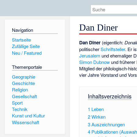
Dan Diner
Navigation
Startseite
Dan Diner
(eigentlich:
Donal
Zufällige Seite
politischer
Schriftsteller
. Er i
Neu / Featured
Jerusalem
und ehemaliger Di
Simon Dubnow
und früherer
Themenportale
Mitglied der philologisch-his
vier Jahre Vorstand und Vors
Geographie
Geschichte
Religion
Inhaltsverzeichnis
Gesellschaft
Sport
1
Leben
Technik
Kunst und Kultur
2
Wirken
Wissenschaft
3
Auszeichnungen
4
Publikationen (Auswah