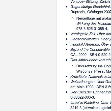
Vontobel-Stiftung, Zürich
Gegenläufige Gedächtnis
Ruprecht, Göttingen 200
Neuauflage mit arab
Wirkung des Holocaus
978-3-525-31085-4
.
Versiegelte Zeit. Über den
Gedächtniszeiten. Über 
Feindbild Amerika. Über 
Beyond the Conceivable.
CAL 2000,
ISBN 0-520-2
Das Jahrhundert verstehe
Übersetzung ins Eng
Wisconsin Press, Ma
Kreisläufe. Nationalsozi
Weltordnungen. Über Ge
am Main 1993,
ISBN 3-5
Der Krieg der Erinnerung
3-88022-060-3
.
Israel in Palästina. Über
8219-3
(teilweise zuglei