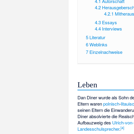
4.1
Autorschaft
4.2
Herausgebersch
4.2.1
Mitherau
4.3
Essays
4.4
Interviews
5
Literatur
6
Weblinks
7
Einzelnachweise
Leben
Dan Diner wurde als Sohn d
Eltern waren
polnisch
-
litauis
seinen Eltern die Einwanderu
Diner absolvierte die Reals
Aufbauzweig des
Ulrich-vo
[
4
]
Landesschulsprecher
.