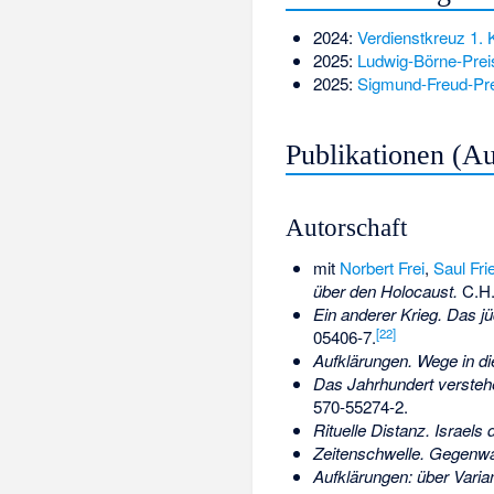
2024:
Verdienstkreuz 1. 
2025:
Ludwig-Börne-Prei
2025:
Sigmund-Freud-Prei
Publikationen (A
Autorschaft
mit
Norbert Frei
,
Saul Fri
über den Holocaust.
C.H.
Ein anderer Krieg. Das j
[
22
]
05406-7
.
Aufklärungen. Wege in d
Das Jahrhundert versteh
570-55274-2
.
Rituelle Distanz. Israels
Zeitenschwelle. Gegenwa
Aufklärungen: über Vari