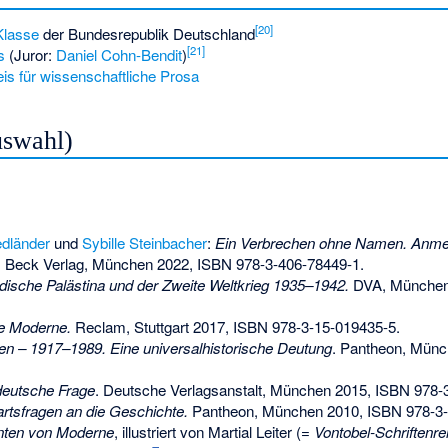
[
20
]
Klasse
der Bundesrepublik Deutschland
[
21
]
s
(Juror:
Daniel Cohn-Bendit
)
s für wissenschaftliche Prosa
uswahl)
edländer
und
Sybille Steinbacher
:
Ein Verbrechen ohne Namen. Anme
 Beck Verlag, München 2022,
ISBN 978-3-406-78449-1
.
üdische Palästina und der Zweite Weltkrieg 1935–1942.
DVA, München
ie Moderne.
Reclam, Stuttgart 2017,
ISBN 978-3-15-019435-5
.
en – 1917–1989. Eine universalhistorische Deutung
. Pantheon, Mün
 deutsche Frage
. Deutsche Verlagsanstalt, München 2015,
ISBN 978-
rtsfragen an die Geschichte.
Pantheon, München 2010,
ISBN 978-3
anten von Moderne
, illustriert von Martial Leiter (=
Vontobel-Schriftenre