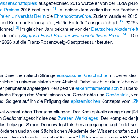
Wissenschaftspreis
ausgezeichnet. 2015 wurde er von der
Ludwig-Bör
[
11
]
e-Preises
2015 bestimmt.
Im selben Jahr verlieh ihm der Fachber
reien Universität Berlin
die
Ehrendoktorwürde
. Zudem wurde er 2015
[
12
]
- und Kommunikationspreis „Heiße Kartoffel“ ausgezeichnet.
2025 w
[
13
]
ichnet.
Im gleichen Jahr bekam er von der
Deutschen Akademie f
[
14
]
 dotierten
Sigmund-Freud-Preis für wissenschaftliche Prosa
.
. Die
026 auf die Franz-Rosenzweig-Gastprofessur berufen.
an Diner thematisch Stränge
europäischer Geschichte
mit denen de
ichte in universalhistorischer Absicht. Dabei sucht er räumliche wie 
er peripherial angelegten Perspektive
erkenntnistheoretisch
zu übersc
ische Fragen des Verhältnisses von Geschichte und
Gedächtnis
, vo
nd. So geht auf ihn die Prägung des
epistemischen
Konzepts vom „
Zi
ei wesentlichen Themenstellungen: Der Konzeptualisierung einer jü
en Gedächtnisgeschichte des
Zweiten Weltkrieges
. Der Komplex der j
es Leipziger Simon-Dubnow-Instituts hervorgegangen und findet se
örderten und an der Sächsischen Akademie der Wissenschaften zu L
[
15
]
onen – Enzyklopädie jüdischer Kulturen“.
Im Rahmen des ERC-Pro