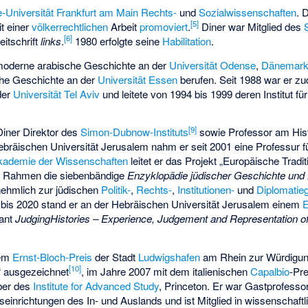
-Universität Frankfurt am Main
Rechts-
und
Sozialwissenschaften
. 
[
5
]
t einer
völkerrechtlichen
Arbeit
promoviert
.
Diner war Mitglied des
[
6
]
itschrift
links
.
1980 erfolgte seine
Habilitation
.
 moderne arabische Geschichte an der
Universität Odense
,
Dänemar
che Geschichte an der
Universität Essen
berufen. Seit 1988 war er z
der
Universität Tel Aviv
und leitete von 1994 bis 1999 deren Institut fü
[
9
]
iner Direktor des
Simon-Dubnow-Instituts
sowie Professor am His
Hebräischen Universität Jerusalem nahm er seit 2001 eine Professur
kademie der Wissenschaften
leitet er das Projekt „Europäische Trad
en Rahmen die siebenbändige
Enzyklopädie jüdischer Geschichte und 
nehmlich zur jüdischen
Politik-
,
Rechts-
,
Institutionen-
und
Diplomatie
4 bis 2020 stand er an der Hebräischen Universität Jerusalem einem
ant
JudgingHistories – Experience, Judgement and Representation of
dem
Ernst-Bloch-Preis
der Stadt
Ludwigshafen
am Rhein zur Würdigun
[
10
]
“ ausgezeichnet
, im Jahre 2007 mit dem italienischen
Capalbio
-Pr
ber des
Institute for Advanced Study
, Princeton. Er war Gastprofess
einrichtungen des In- und Auslands und ist Mitglied in wissenschaft