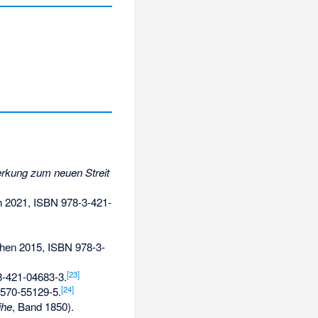
rkung zum neuen Streit
 2021,
ISBN 978-3-421-
chen 2015,
ISBN 978-3-
[
23
]
3-421-04683-3
.
[
24
]
-570-55129-5
.
ihe
, Band 1850).