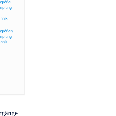
ngröße
ämpfung
chnik
ngrößen
ämpfung
chnik
rgänge