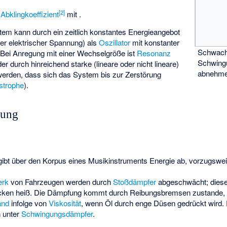
[
2
]
t
Abklingkoeffizient
mit
.
em kann durch ein zeitlich konstantes Energieangebot
der elektrischer Spannung) als
Oszillator
mit konstanter
Schwach
 Bei Anregung mit einer Wechselgröße ist
Resonanz
Schwingu
er durch hinreichend starke (lineare oder nicht lineare)
abnehme
erden, dass sich das System bis zur Zerstörung
strophe
).
fung
ibt über den Korpus eines Musikinstruments Energie ab, vorzugswe
erk
von Fahrzeugen werden durch
Stoßdämpfer
abgeschwächt; diese 
recken heiß. Die Dämpfung kommt durch Reibungsbremsen zustande, 
and
infolge von
Viskosität
, wenn Öl durch enge Düsen gedrückt wird. 
h unter
Schwingungsdämpfer
.