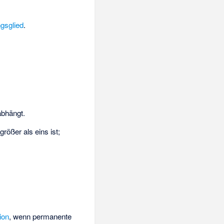
gsglied
.
abhängt.
rößer als eins ist;
ion
, wenn permanente