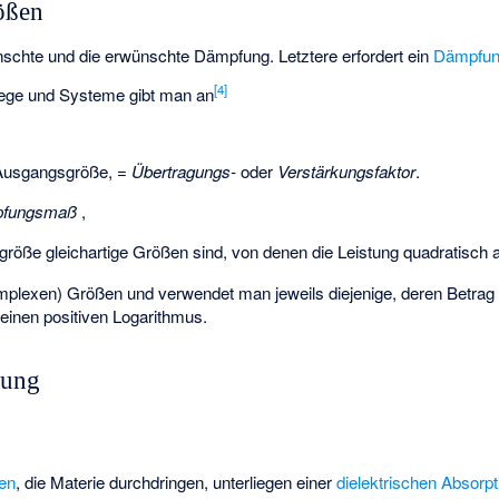
ößen
nschte und die erwünschte Dämpfung. Letztere erfordert ein
Dämpfun
[
4
]
wege und Systeme gibt man an
Ausgangsgröße,
=
Übertragungs-
oder
Verstärkungsfaktor
.
fungsmaß
,
öße gleichartige Größen sind, von denen die Leistung quadratisch 
omplexen) Größen
und
verwendet man jeweils diejenige, deren Betrag g
 einen positiven Logarithmus.
fung
en
, die Materie durchdringen, unterliegen einer
dielektrischen Absorpt