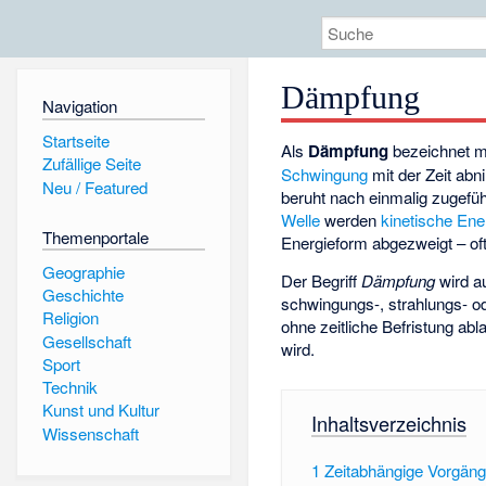
Dämpfung
Navigation
Startseite
Als
Dämpfung
bezeichnet m
Zufällige Seite
Schwingung
mit der Zeit ab
Neu / Featured
beruht nach einmalig zugefü
Welle
werden
kinetische Ene
Themenportale
Energieform abgezweigt – of
Geographie
Der Begriff
Dämpfung
wird a
Geschichte
schwingungs-, strahlungs- o
Religion
ohne zeitliche Befristung ab
Gesellschaft
wird.
Sport
Technik
Kunst und Kultur
Inhaltsverzeichnis
Wissenschaft
1
Zeitabhängige Vorgän