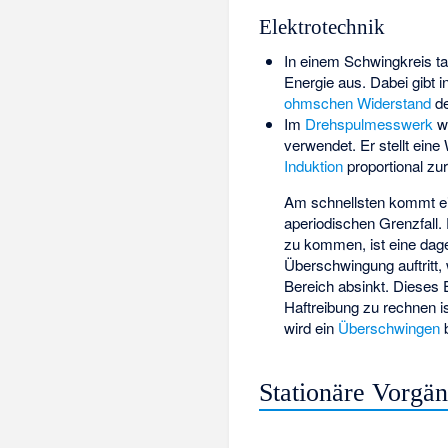
Elektrotechnik
In einem Schwingkreis 
Energie aus. Dabei gibt in
ohmschen Widerstand
d
Im
Drehspulmesswerk
wi
verwendet. Er stellt eine
Induktion
proportional zur
Am schnellsten kommt ei
aperiodischen Grenzfall.
zu kommen, ist eine dag
Überschwingung auftritt,
Bereich absinkt. Dieses 
Haftreibung zu rechnen i
wird ein
Überschwingen
b
Stationäre Vorgä