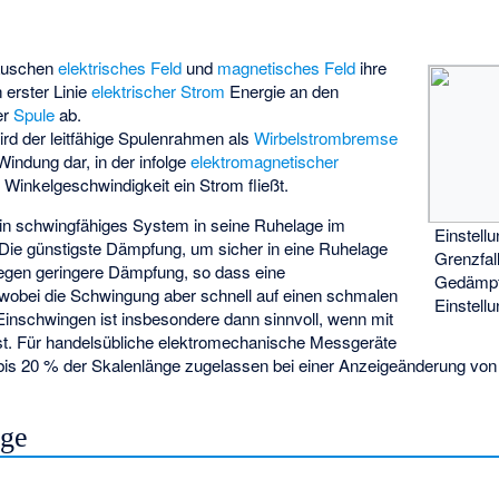
tauschen
elektrisches Feld
und
magnetisches Feld
ihre
 erster Linie
elektrischer Strom
Energie an den
er
Spule
ab.
rd der leitfähige Spulenrahmen als
Wirbelstrombremse
 Windung dar, in der infolge
elektromagnetischer
 Winkelgeschwindigkeit ein Strom fließt.
n schwingfähiges System in seine Ruhelage im
Einstell
 Die günstigste Dämpfung, um sicher in eine Ruhelage
Grenzfal
egen geringere Dämpfung, so dass eine
Gedämpf
 wobei die Schwingung aber schnell auf einen schmalen
Einstell
Einschwingen ist insbesondere dann sinnvoll, wenn mit
st. Für handelsübliche elektromechanische Messgeräte
is 20 % der Skalenlänge zugelassen bei einer Anzeigeänderung von
nge