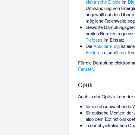
elektrische Dipole
im
Die
Umwandlung von Energie
ungewollt auf den Übert
mögliche Reichweite beg
Gewollte Dämpfungsglied
breiten Bereich frequenz
Tiefpass
im Einsatz.
Die
Abschirmung
ist ein
Feldern
zu schützen. Ihr
Für die Dämpfung elektroma
Fenster
.
Optik
Auch in der Optik ist der de
für die abschwächende Wi
für optische Medien: der
also dem Extinktionskoeff
in der physikalischen Ch