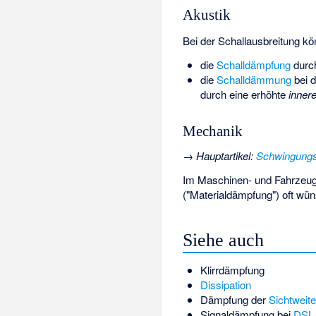
Akustik
Bei der Schallausbreitung k
die
Schalldämpfung
durch
die
Schalldämmung
bei d
durch eine erhöhte
inner
Mechanik
→
Hauptartikel
:
Schwingungs
Im Maschinen- und Fahrzeug
("Materialdämpfung") oft w
Siehe auch
Klirrdämpfung
Dissipation
Dämpfung der
Sichtweite
Signaldämpfung bei
DSL