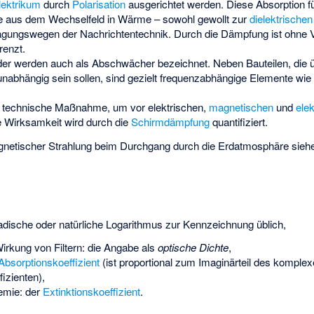
lektrikum
durch
Polarisation
ausgerichtet werden. Diese Absorption fü
 aus dem Wechselfeld in Wärme – sowohl gewollt zur
dielektrische
ragungswegen der Nachrichtentechnik. Durch die Dämpfung ist ohne V
renzt.
er werden auch als Abschwächer bezeichnet. Neben Bauteilen, die ü
unabhängig sein sollen, sind gezielt frequenzabhängige Elemente wie
e technische Maßnahme, um vor elektrischen,
magnetischen
und
ele
e Wirksamkeit wird durch die
Schirmdämpfung
quantifiziert.
gnetischer Strahlung beim Durchgang durch die Erdatmosphäre sie
kadische oder natürliche Logarithmus zur Kennzeichnung üblich,
rkung von Filtern: die Angabe als
optische Dichte
,
Absorptionskoeffizient
(ist proportional zum Imaginärteil des komple
izienten),
emie: der
Extinktionskoeffizient
.