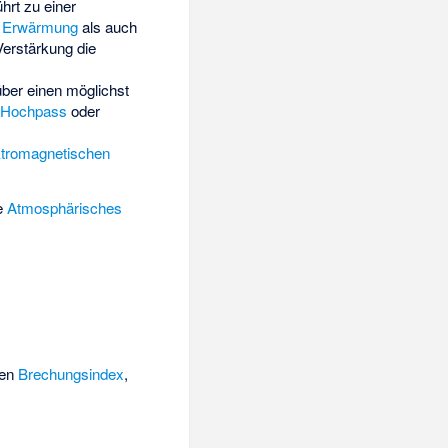
hrt zu einer
n Erwärmung
als auch
erstärkung die
ber einen möglichst
Hochpass
oder
ktromagnetischen
he
Atmosphärisches
xen
Brechungsindex
,