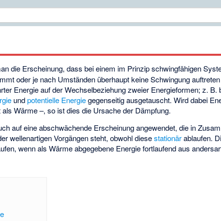
an die Erscheinung, dass bei einem im Prinzip schwingfähigen Sys
nimmt oder je nach Umständen überhaupt keine Schwingung auftrete
hrter Energie auf der Wechselbeziehung zweier Energieformen; z. B.
rgie
und
potentielle Energie
gegenseitig ausgetauscht. Wird dabei Energ
t als Wärme –, so ist dies die Ursache der Dämpfung.
uch auf eine abschwächende Erscheinung angewendet, die in Zusa
der wellenartigen Vorgängen steht, obwohl diese
stationär
ablaufen. D
laufen, wenn als Wärme abgegebene Energie fortlaufend aus andersart
ge