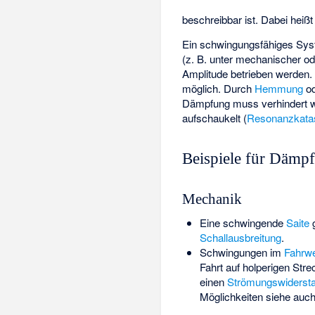
beschreibbar ist. Dabei heiß
Ein schwingungsfähiges Syst
(z. B. unter mechanischer o
Amplitude betrieben werden.
möglich. Durch
Hemmung
od
Dämpfung muss verhindert w
aufschaukelt (
Resonanzkata
Beispiele für Dämp
Mechanik
Eine schwingende
Saite
g
Schallausbreitung
.
Schwingungen im
Fahrw
Fahrt auf holperigen St
einen
Strömungswiderst
Möglichkeiten siehe auc