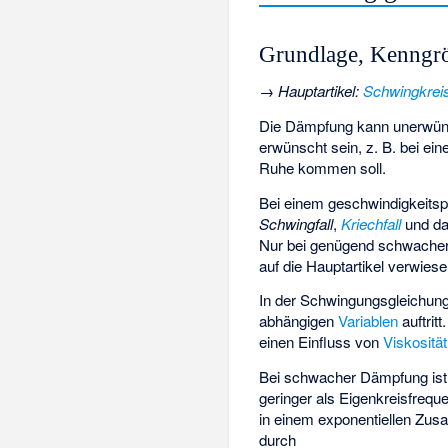
Grundlage, Kenngr
→
Hauptartikel
:
Schwingkrei
Die Dämpfung kann unerwüns
erwünscht sein, z. B. bei e
Ruhe kommen soll.
Bei einem geschwindigkeitsp
Schwingfall
,
Kriechfall
und d
Nur bei genügend schwacher
auf die Hauptartikel verwiese
In der
Schwingungsgleichun
abhängigen
Variablen
auftrit
einen Einfluss von
Viskosität
Bei schwacher Dämpfung ist
geringer als
Eigenkreisfrequ
in einem exponentiellen Zus
durch