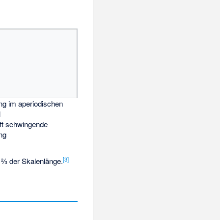
ung im aperiodischen
l
t schwingende
ung
[
3
]
 ⅔ der Skalenlänge.