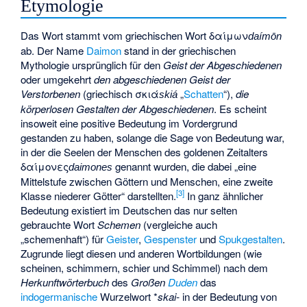
Etymologie
Das Wort stammt vom griechischen Wort
δαίμων
daímōn
ab. Der Name
Daimon
stand in der griechischen
Mythologie ursprünglich für den
Geist der Abgeschiedenen
oder umgekehrt
den abgeschiedenen Geist der
Verstorbenen
(griechisch
σκιά
„
Schatten
“),
die
skiá
körperlosen Gestalten der Abgeschiedenen
. Es scheint
insoweit eine positive Bedeutung im Vordergrund
gestanden zu haben, solange die Sage von Bedeutung war,
in der die Seelen der Menschen des goldenen Zeitalters
δαίμονες
genannt wurden, die dabei „eine
daimones
Mittelstufe zwischen Göttern und Menschen, eine zweite
[
3
]
Klasse niederer Götter“ darstellten.
In ganz ähnlicher
Bedeutung existiert im Deutschen das nur selten
gebrauchte Wort
Schemen
(vergleiche auch
„schemenhaft“) für
Geister
,
Gespenster
und
Spukgestalten
.
Zugrunde liegt diesen und anderen Wortbildungen (wie
scheinen, schimmern, schier und Schimmel) nach dem
Herkunftwörterbuch
des
Großen
Duden
das
indogermanische
Wurzelwort *
skai-
in der Bedeutung von