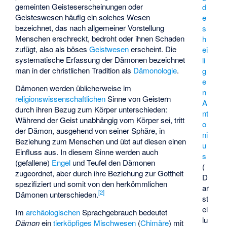
gemeinten Geisteserscheinungen oder
d
Geisteswesen häufig ein solches Wesen
e
bezeichnet, das nach allgemeiner Vorstellung
s
Menschen erschreckt, bedroht oder ihnen Schaden
h
zufügt, also als böses
Geistwesen
erscheint. Die
ei
systematische Erfassung der Dämonen bezeichnet
li
man in der christlichen Tradition als
Dämonologie
.
g
e
Dämonen werden üblicherweise im
n
religionswissenschaftlichen
Sinne von Geistern
A
durch ihren Bezug zum Körper unterschieden:
nt
Während der Geist unabhängig vom Körper sei, tritt
o
der Dämon, ausgehend von seiner Sphäre, in
ni
Beziehung zum Menschen und übt auf diesen einen
u
Einfluss aus. In diesem Sinne werden auch
s
(gefallene)
Engel
und Teufel den Dämonen
(
zugeordnet, aber durch ihre Beziehung zur Gottheit
D
spezifiziert und somit von den herkömmlichen
ar
[
2
]
Dämonen unterschieden.
st
el
Im
archäologischen
Sprachgebrauch bedeutet
lu
Dämon
ein
tierköpfiges
Mischwesen
(
Chimäre
) mit