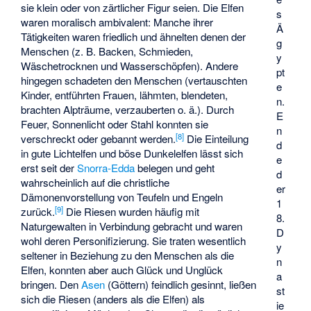
sie klein oder von zärtlicher Figur seien. Die Elfen
s
waren moralisch ambivalent: Manche ihrer
Ä
Tätigkeiten waren friedlich und ähnelten denen der
g
Menschen (z. B. Backen, Schmieden,
y
Wäschetrocknen und Wasserschöpfen). Andere
pt
hingegen schadeten den Menschen (vertauschten
e
Kinder, entführten Frauen, lähmten, blendeten,
n.
brachten Alpträume, verzauberten o. ä.). Durch
E
Feuer, Sonnenlicht oder Stahl konnten sie
n
[
8
]
verschreckt oder gebannt werden.
Die Einteilung
d
in gute Lichtelfen und böse Dunkelelfen lässt sich
e
erst seit der
Snorra-Edda
belegen und geht
d
wahrscheinlich auf die christliche
er
Dämonenvorstellung von Teufeln und Engeln
1
[
9
]
zurück.
Die Riesen wurden häufig mit
8.
Naturgewalten in Verbindung gebracht und waren
D
wohl deren Personifizierung. Sie traten wesentlich
y
seltener in Beziehung zu den Menschen als die
n
Elfen, konnten aber auch Glück und Unglück
a
bringen. Den
Asen
(Göttern) feindlich gesinnt, ließen
st
sich die Riesen (anders als die Elfen) als
ie