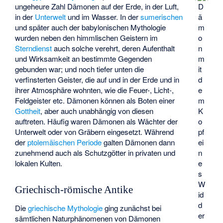
ungeheure Zahl Dämonen auf der Erde, in der Luft,
D
in der
Unterwelt
und im Wasser. In der
sumerischen
ä
und später auch der
babylonischen Mythologie
m
wurden neben den himmlischen Geistern im
o
Sterndienst
auch solche verehrt, deren Aufenthalt
n
und Wirksamkeit an bestimmte Gegenden
m
gebunden war; und noch tiefer unten die
it
verfinsterten Geister, die auf und in der Erde und in
d
ihrer Atmosphäre wohnten, wie die Feuer-, Licht-,
e
Feldgeister etc. Dämonen können als Boten einer
m
Gottheit
, aber auch unabhängig von diesen
K
auftreten. Häufig waren Dämonen als Wächter der
o
Unterwelt oder von Gräbern eingesetzt. Während
pf
der
ptolemäischen Periode
galten Dämonen dann
ei
zunehmend auch als Schutzgötter in privaten und
n
lokalen Kulten.
e
s
W
Griechisch-römische Antike
id
d
Die
griechische Mythologie
ging zunächst bei
er
sämtlichen Naturphänomenen von Dämonen