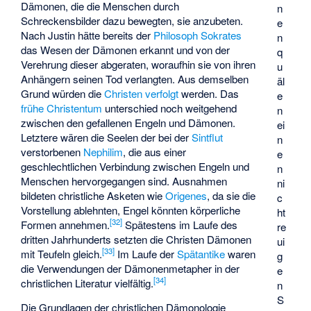
Dämonen, die die Menschen durch
n
Schreckensbilder dazu bewegten, sie anzubeten.
e
Nach Justin hätte bereits der
Philosoph
Sokrates
n
das Wesen der Dämonen erkannt und von der
q
Verehrung dieser abgeraten, woraufhin sie von ihren
u
Anhängern seinen Tod verlangten. Aus demselben
äl
Grund würden die
Christen verfolgt
werden. Das
e
frühe Christentum
unterschied noch weitgehend
n
zwischen den gefallenen Engeln und Dämonen.
ei
Letztere wären die Seelen der bei der
Sintflut
n
verstorbenen
Nephilim
, die aus einer
e
geschlechtlichen Verbindung zwischen Engeln und
n
Menschen hervorgegangen sind. Ausnahmen
ni
bildeten christliche Asketen wie
Origenes
, da sie die
c
Vorstellung ablehnten, Engel könnten körperliche
ht
[
32
]
Formen annehmen.
Spätestens im Laufe des
re
dritten Jahrhunderts setzten die Christen Dämonen
ui
[
33
]
mit Teufeln gleich.
Im Laufe der
Spätantike
waren
g
die Verwendungen der Dämonenmetapher in der
e
[
34
]
christlichen Literatur vielfältig.
n
S
Die Grundlagen der christlichen Dämonologie