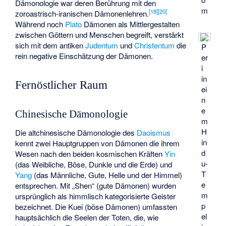
Dämonologie war deren Berührung mit den
m
[
18
]
[
20
]
zoroastrisch-iranischen Dämonenlehren.
Während noch
Plato
Dämonen als Mittlergestalten
zwischen Göttern und Menschen begreift, verstärkt
sich mit dem antiken
Judentum
und
Christentum
die
P
rein negative Einschätzung der Dämonen.
er
i
in
Fernöstlicher Raum
ei
n
e
Chinesische Dämonologie
m
H
Die altchinesische Dämonologie des
Daoismus
in
kennt zwei Hauptgruppen von Dämonen die ihrem
d
Wesen nach den beiden kosmischen Kräften
Yin
u-
(das Weibliche, Böse, Dunkle und die Erde) und
T
Yang
(das Männliche, Gute, Helle und der Himmel)
e
entsprechen. Mit „Shen“ (gute Dämonen) wurden
m
ursprünglich als himmlisch kategorisierte Geister
p
bezeichnet. Die
Kuei
(böse Dämonen) umfassten
el
hauptsächlich die Seelen der Toten, die, wie