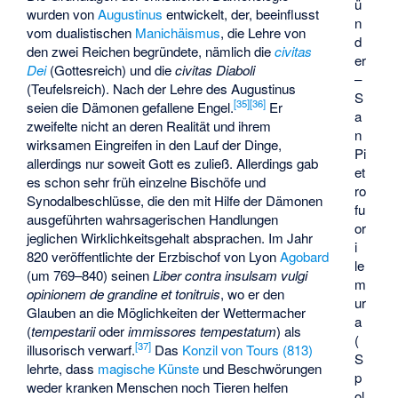
ü
wurden von
Augustinus
entwickelt, der, beeinflusst
n
vom dualistischen
Manichäismus
, die Lehre von
d
den zwei Reichen begründete, nämlich die
civitas
er
Dei
(Gottesreich) und die
civitas Diaboli
–
(Teufelsreich). Nach der Lehre des Augustinus
S
[
35
]
[
36
]
seien die Dämonen
gefallene Engel
.
Er
a
zweifelte nicht an deren Realität und ihrem
n
wirksamen Eingreifen in den Lauf der Dinge,
Pi
allerdings nur soweit Gott es zuließ. Allerdings gab
et
es schon sehr früh einzelne Bischöfe und
ro
Synodalbeschlüsse, die den mit Hilfe der Dämonen
fu
ausgeführten wahrsagerischen Handlungen
or
jeglichen Wirklichkeitsgehalt absprachen. Im Jahr
i
820 veröffentlichte der Erzbischof von Lyon
Agobard
le
(um 769–840) seinen
Liber contra insulsam vulgi
m
opinionem de grandine et tonitruis
, wo er den
ur
Glauben an die Möglichkeiten der Wettermacher
a
(
tempestarii
oder
immissores tempestatum
) als
(
[
37
]
illusorisch verwarf.
Das
Konzil von Tours (813)
S
lehrte, dass
magische Künste
und Beschwörungen
p
weder kranken Menschen noch Tieren helfen
ol