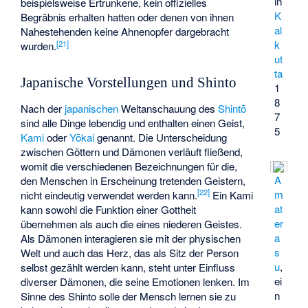
in
beispielsweise Ertrunkene, kein offizielles
K
Begräbnis erhalten hatten oder denen von ihnen
al
Nahestehenden keine Ahnenopfer dargebracht
k
[
21
]
wurden.
ut
ta
Japanische Vorstellungen und Shinto
1
8
Nach der
japanischen
Weltanschauung des
Shintō
7
sind alle Dinge lebendig und enthalten einen Geist,
5
Kami
oder
Yōkai
genannt. Die Unterscheidung
zwischen Göttern und Dämonen verläuft fließend,
womit die verschiedenen Bezeichnungen für die,
A
den Menschen in Erscheinung tretenden Geistern,
[
22
]
m
nicht eindeutig verwendet werden kann.
Ein Kami
at
kann sowohl die Funktion einer Gottheit
er
übernehmen als auch die eines niederen Geistes.
a
Als Dämonen interagieren sie mit der physischen
s
Welt und auch das Herz, das als Sitz der Person
u
,
selbst gezählt werden kann, steht unter Einfluss
ei
diverser Dämonen, die seine Emotionen lenken. Im
n
Sinne des Shinto solle der Mensch lernen sie zu