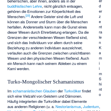
er
beherrschen, aber ihnen, anders als in der
d
buddhistischen Lehre
, nicht gänzlich entsagen,
er
gehören die Emotionen zur Körperlichkeit des
[
23
]
z
Menschen.
Andere Geister sind die Luft und
e
können als Donner und Sturm über die Menschen
nt
herfallen. Andererseits kann man die Gunst eines
ra
dieser Wesen durch Ehrerbietung erlangen. Da die
le
Grenzen der verschiedenen Wesen fließend sind,
n
und sich das Individuum vor allem durch seine
K
Beziehung zu anderen Individuen auszeichnet,
a
verlaufen auch die Grenzen zwischen unsichtbaren
m
Wesen und den physischen Wesen fließend. Auch
i
ein Mensch kann nach seinem Ableben zu einem
i
Kami werden.
m
S
Turko-Mongolischer Schamanismus
hi
nt
Im
schamanistischen Glauben
der
Turkvölker
findet
o
sich eine Vielzahl von Geistern und Dämonen.
Häufig integrierten die Turkvölker dabei Elemente
aus anderen Religionen (u. a.
Nestorianismus
,
Judentum
,