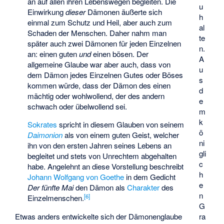
an auf allen ihren Lebenswegen begleiten. Die
u
Einwirkung
dieser
Dämonen äußerte sich
h
einmal zum Schutz und Heil, aber auch zum
al
Schaden der Menschen. Daher nahm man
te
später auch zwei Dämonen für jeden Einzelnen
n.
an: einen guten
und
einen bösen. Der
A
allgemeine Glaube war aber auch, dass von
u
dem Dämon jedes Einzelnen Gutes oder Böses
s
kommen würde, dass der Dämon des einen
d
mächtig oder wohlwollend, der des andern
e
schwach oder übelwollend sei.
m
k
Sokrates
spricht in diesem Glauben von seinem
ö
Daimonion
als von einem guten Geist, welcher
ni
ihn von den ersten Jahren seines Lebens an
gli
begleitet und stets von Unrechtem abgehalten
c
habe. Angelehnt an diese Vorstellung beschreibt
h
Johann Wolfgang von Goethe
in dem Gedicht
e
Der fünfte Mai
den Dämon als
Charakter
des
n
[
6
]
Einzelmenschen.
G
Etwas anders entwickelte sich der Dämonenglaube
ra