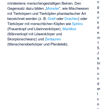
n
mindestens menschengestaltigen Beinen. Den
g
Gegensatz dazu bilden „
Monster
“, wie Mischwesen
a
mit Tierkörpern und Tierköpfen phantastischer Art
u
bezeichnet werden (z. B.
Greif
oder
Drachen
) oder
s
Tierkörper mit menschlichen Köpfen wie
Sphinx
d
(Frauenkopf und Löwinnenkörper),
Mantikor
e
(Männerkopf mit Löwenkörper und
m
Skorpionschwanz) und
Zentauren
1
(Menschenoberkörper und Pferdeleib).
5.
J
a
hr
h
u
n
d
er
t
v
o
n