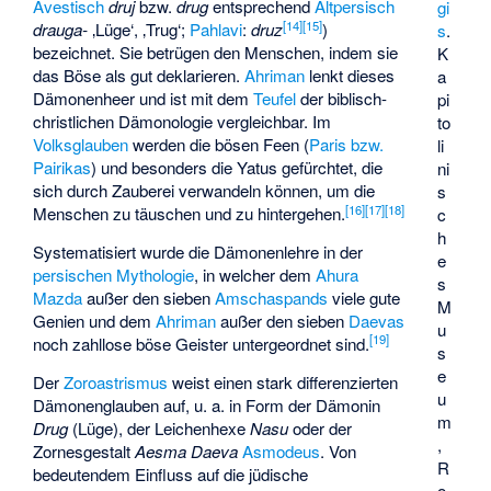
Avestisch
druj
bzw.
drug
entsprechend
Altpersisch
gi
[
14
]
[
15
]
drauga-
‚Lüge‘, ‚Trug‘;
Pahlavi
:
druz
)
s
.
bezeichnet. Sie betrügen den Menschen, indem sie
K
das Böse als gut deklarieren.
Ahriman
lenkt dieses
a
Dämonenheer und ist mit dem
Teufel
der biblisch-
pi
christlichen Dämonologie vergleichbar. Im
to
Volksglauben
werden die bösen Feen (
Paris bzw.
li
Pairikas
) und besonders die Yatus gefürchtet, die
ni
sich durch Zauberei verwandeln können, um die
s
[
16
]
[
17
]
[
18
]
Menschen zu täuschen und zu hintergehen.
c
h
Systematisiert wurde die Dämonenlehre in der
e
persischen Mythologie
, in welcher dem
Ahura
s
Mazda
außer den sieben
Amschaspands
viele gute
M
Genien und dem
Ahriman
außer den sieben
Daevas
u
[
19
]
noch zahllose böse Geister untergeordnet sind.
s
e
Der
Zoroastrismus
weist einen stark differenzierten
u
Dämonenglauben auf, u. a. in Form der Dämonin
m
Drug
(Lüge), der Leichenhexe
Nasu
oder der
,
Zornesgestalt
Aesma Daeva
Asmodeus
. Von
R
bedeutendem Einfluss auf die jüdische
o