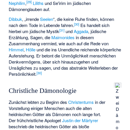
[
29
]
Nephilim
,
Liliths
und
Se'irim
im jüdischen
Dämonenglauben auf.
Dibbuk
, „irrende
Seelen
“, die keine Ruhe finden, können
[
30
]
nach dem Tode in Lebende fahren.
Es handelt sich
[
31
]
hierbei um jüdische Mystik
und
Aggada
, jüdische
Erzählung, Sagen, die
Maimonides
in diesem
Zusammenhang vermied, wie auch auf die Rede von
Himmel
,
Hölle
und die ins Unendliche reichende körperliche
Auferstehung. Er betont die Unmöglichkeit menschlichen
Denkvermögens, über sich hinauszugehen und
Unsägliches zu sagen, und das abstrakte Weiterleben der
[
30
]
Persönlichkeit.
Christliche Dämonologie
Z
w
Zunächst lebten zu Beginn des
Christentums
in der
ei
Vorstellung einiger Menschen auch die alten
D
heidnischen Götter als Dämonen noch lange fort.
ä
Der frühchristliche Apologet
Justin der Märtyrer
m
beschrieb die heidnischen Götter als bloße
o