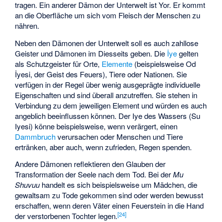
tragen. Ein anderer Dämon der Unterwelt ist Yor. Er kommt
an die Oberfläche um sich vom Fleisch der Menschen zu
nähren.
Neben den Dämonen der Unterwelt soll es auch zahllose
Geister und Dämonen im Diesseits geben. Die
İye
gelten
als Schutzgeister für Orte,
Elemente
(beispielsweise Od
İyesi, der Geist des Feuers), Tiere oder Nationen. Sie
verfügen in der Regel über wenig ausgeprägte individuelle
Eigenschaften und sind überall anzutreffen. Sie stehen in
Verbindung zu dem jeweiligen Element und würden es auch
angeblich beeinflussen können. Der Iye des Wassers (Su
Iyesi) könne beispielsweise, wenn verärgert, einen
Dammbruch
verursachen oder Menschen und Tiere
ertränken, aber auch, wenn zufrieden, Regen spenden.
Andere Dämonen reflektieren den Glauben der
Transformation der Seele nach dem Tod. Bei der
Mu
Shuvuu
handelt es sich beispielsweise um Mädchen, die
gewaltsam zu Tode gekommen sind oder werden bewusst
erschaffen, wenn deren Väter einen Feuerstein in die Hand
[
24
]
der verstorbenen Tochter legen.