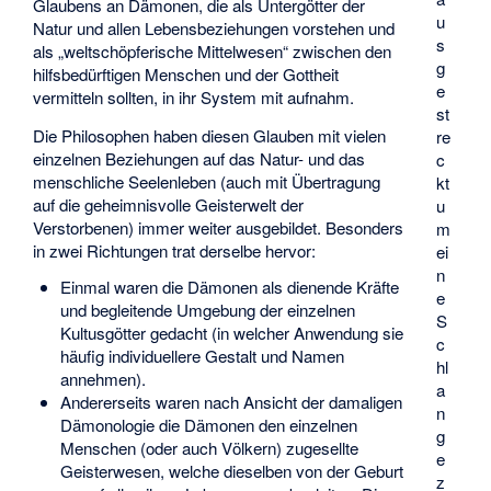
Glaubens an Dämonen, die als Untergötter der
u
Natur und allen Lebensbeziehungen vorstehen und
s
als „weltschöpferische Mittelwesen“ zwischen den
g
hilfsbedürftigen Menschen und der Gottheit
e
vermitteln sollten, in ihr System mit aufnahm.
st
Die Philosophen haben diesen Glauben mit vielen
re
einzelnen Beziehungen auf das Natur- und das
c
menschliche Seelenleben (auch mit Übertragung
kt
auf die geheimnisvolle Geisterwelt der
u
Verstorbenen) immer weiter ausgebildet. Besonders
m
in zwei Richtungen trat derselbe hervor:
ei
n
Einmal waren die Dämonen als dienende Kräfte
e
und begleitende Umgebung der einzelnen
S
Kultusgötter gedacht (in welcher Anwendung sie
c
häufig individuellere Gestalt und Namen
hl
annehmen).
a
Andererseits waren nach Ansicht der damaligen
n
Dämonologie die Dämonen den einzelnen
g
Menschen (oder auch Völkern) zugesellte
e
Geisterwesen, welche dieselben von der Geburt
z