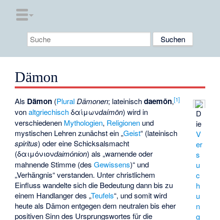
Dämon
[
1
]
Als
Dämon
(
Plural
Dämonen
; lateinisch
daemōn
,
von
altgriechisch
δαίμων
) wird in
D
daímōn
verschiedenen
Mythologien
,
Religionen
und
ie
mystischen Lehren zunächst ein „
Geist
“ (lateinisch
V
spiritus
) oder eine Schicksalsmacht
er
(
δαιμόνιον
) als „warnende oder
s
daimónion
mahnende Stimme (des
Gewissens
)“ und
u
„Verhängnis“ verstanden. Unter christlichem
c
Einfluss wandelte sich die Bedeutung dann bis zu
h
einem Handlanger des „
Teufels
“, und somit wird
u
heute als Dämon entgegen dem neutralen bis eher
n
positiven Sinn des Ursprungswortes für die
g