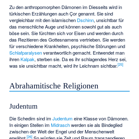
Zu den anthropomorphen Dämonen im Diesseits wird in
türkischen Erzählungen auch Çor genannt. Sie sind
vergleichbar mit den islamischen
Dschinn
, unsichtbar für
das menschliche Auge und können sowohl gut als auch
böse sein. Sie fürchten sich vor Eisen und werden durch
das Rezitieren des Gottesnamens vertrieben. Sie werden
für verschiedene Krankheiten, psychische Störungen und
Schlafparalysen
verantwortlich gemacht. Entwendet man
ihren
Kalpak
, sterben sie. Da es ihr schlagendes Herz sei,
[
25
]
was sie unsichtbar macht, wird ihr Leichnam sichtbar.
Abrahamitische Religionen
Judentum
Die
Schedim
sind im
Judentum
eine Klasse von Dämonen.
In einigen Stellen im
Midrasch
werden sie als Bindeglied
zwischen der Welt der Engel und der Menschenwelt
[
26
]
erwähnt.
So würden sie Zeit und Raum transzendieren,