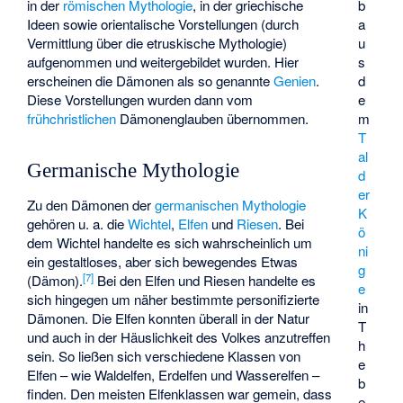
in der
römischen Mythologie
, in der griechische
b
Ideen sowie orientalische Vorstellungen (durch
a
Vermittlung über die
etruskische Mythologie
)
u
aufgenommen und weitergebildet wurden. Hier
s
erscheinen die Dämonen als so genannte
Genien
.
d
Diese Vorstellungen wurden dann vom
e
frühchristlichen
Dämonenglauben übernommen.
m
T
al
Germanische Mythologie
d
er
Zu den Dämonen der
germanischen Mythologie
K
gehören u. a. die
Wichtel
,
Elfen
und
Riesen
. Bei
ö
dem Wichtel handelte es sich wahrscheinlich um
ni
ein gestaltloses, aber sich bewegendes Etwas
g
[
7
]
(Dämon).
Bei den Elfen und Riesen handelte es
e
sich hingegen um näher bestimmte personifizierte
in
Dämonen. Die Elfen konnten überall in der Natur
T
und auch in der Häuslichkeit des Volkes anzutreffen
h
sein. So ließen sich verschiedene Klassen von
e
Elfen – wie Waldelfen, Erdelfen und Wasserelfen –
b
finden. Den meisten Elfenklassen war gemein, dass
e