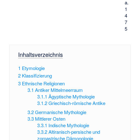
a.
1
4
7
5
Inhaltsverzeichnis
1
Etymologie
2
Klassifizierung
3
Ethnische Religionen
3.1
Antiker Mittelmeerraum
3.1.1
Ägyptische Mythologie
3.1.2
Griechisch-römische Antike
3.2
Germanische Mythologie
3.3
Mittlerer Osten
3.3.1
Indische Mythologie
3.3.2
Altiranisch-persische und
zoroastrische Dämonologie