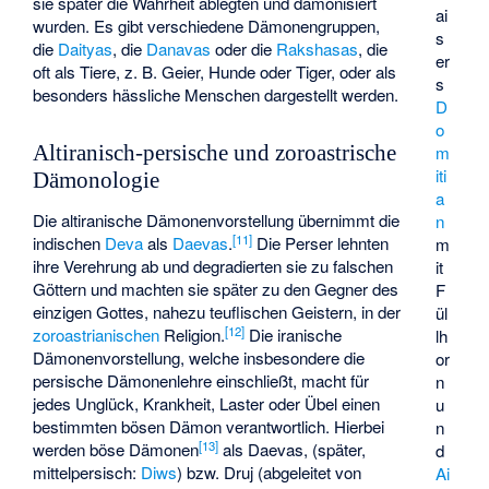
sie später die Wahrheit ablegten und dämonisiert
ai
wurden. Es gibt verschiedene Dämonengruppen,
s
die
Daityas
, die
Danavas
oder die
Rakshasas
, die
er
oft als Tiere, z. B. Geier, Hunde oder Tiger, oder als
s
besonders hässliche Menschen dargestellt werden.
D
o
Altiranisch-persische und zoroastrische
m
iti
Dämonologie
a
Die altiranische Dämonenvorstellung übernimmt die
n
[
11
]
indischen
Deva
als
Daevas
.
Die Perser lehnten
m
ihre Verehrung ab und degradierten sie zu falschen
it
Göttern und machten sie später zu den Gegner des
F
einzigen Gottes, nahezu teuflischen Geistern, in der
ül
[
12
]
zoroastrianischen
Religion.
Die iranische
lh
Dämonenvorstellung, welche insbesondere die
or
persische Dämonenlehre einschließt, macht für
n
jedes Unglück, Krankheit, Laster oder Übel einen
u
bestimmten bösen Dämon verantwortlich. Hierbei
n
[
13
]
werden böse Dämonen
als Daevas, (später,
d
mittelpersisch:
Diws
) bzw. Druj (abgeleitet von
Ai