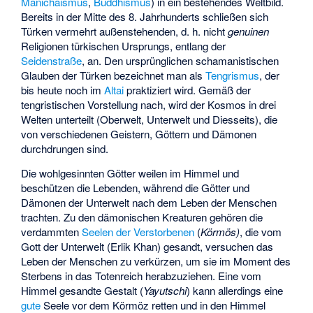
Manichäismus
,
Buddhismus
) in ein bestehendes Weltbild.
Bereits in der Mitte des 8. Jahrhunderts schließen sich
Türken vermehrt außenstehenden, d. h. nicht
genuinen
Religionen türkischen Ursprungs, entlang der
Seidenstraße
, an. Den ursprünglichen schamanistischen
Glauben der Türken bezeichnet man als
Tengrismus
, der
bis heute noch im
Altai
praktiziert wird. Gemäß der
tengristischen Vorstellung nach, wird der Kosmos in drei
Welten unterteilt (Oberwelt, Unterwelt und Diesseits), die
von verschiedenen Geistern, Göttern und Dämonen
durchdrungen sind.
Die wohlgesinnten Götter weilen im Himmel und
beschützen die Lebenden, während die Götter und
Dämonen der Unterwelt nach dem Leben der Menschen
trachten. Zu den dämonischen Kreaturen gehören die
verdammten
Seelen der Verstorbenen
(
Körmös)
, die vom
Gott der Unterwelt (Erlik Khan) gesandt, versuchen das
Leben der Menschen zu verkürzen, um sie im Moment des
Sterbens in das Totenreich herabzuziehen. Eine vom
Himmel gesandte Gestalt (
Yayutschi
) kann allerdings eine
gute
Seele vor dem Körmöz retten und in den Himmel