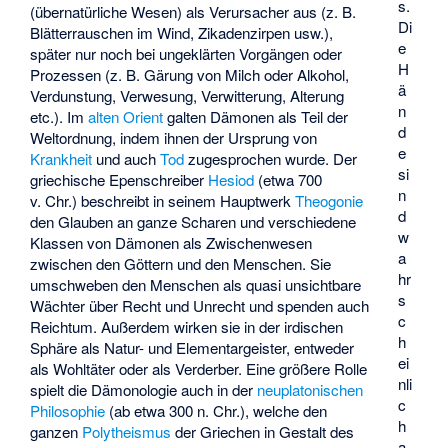
s.
(übernatürliche Wesen) als Verursacher aus (z. B.
Di
Blätterrauschen im Wind, Zikadenzirpen usw.),
e
später nur noch bei ungeklärten Vorgängen oder
H
Prozessen (z. B. Gärung von Milch oder Alkohol,
ä
Verdunstung, Verwesung, Verwitterung, Alterung
n
etc.). Im
alten Orient
galten Dämonen als Teil der
d
Weltordnung, indem ihnen der Ursprung von
e
Krankheit
und auch
Tod
zugesprochen wurde. Der
si
griechische Epenschreiber
Hesiod
(etwa 700
n
v. Chr.) beschreibt in seinem Hauptwerk
Theogonie
d
den Glauben an ganze Scharen und verschiedene
w
Klassen von Dämonen als Zwischenwesen
a
zwischen den Göttern und den Menschen. Sie
hr
umschweben den Menschen als quasi unsichtbare
s
Wächter über Recht und Unrecht und spenden auch
c
Reichtum. Außerdem wirken sie in der irdischen
h
Sphäre als Natur- und Elementargeister, entweder
ei
als Wohltäter oder als Verderber. Eine größere Rolle
nli
spielt die Dämonologie auch in der
neuplatonischen
c
Philosophie
(ab etwa 300 n. Chr.), welche den
h
ganzen
Polytheismus
der Griechen in Gestalt des
a