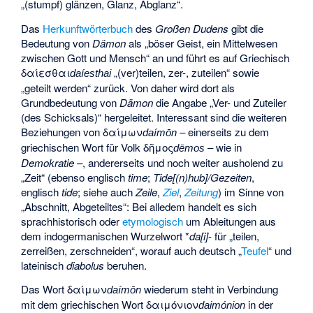
„(stumpf) glänzen, Glanz, Abglanz“.
Das
Herkunftwörterbuch
des
Großen Dudens
gibt die
Bedeutung von
Dämon
als „böser Geist, ein Mittelwesen
zwischen Gott und Mensch“ an und führt es auf Griechisch
δαίεσθαι
„(ver)teilen, zer-, zuteilen“ sowie
daíesthai
„geteilt werden“ zurück. Von daher wird dort als
Grundbedeutung von
Dämon
die Angabe „Ver- und Zuteiler
(des Schicksals)“ hergeleitet. Interessant sind die weiteren
Beziehungen von
δαίμων
– einerseits zu dem
daímōn
griechischen Wort für Volk
δῆμος
– wie in
dēmos
Demokratie
–, andererseits und noch weiter ausholend zu
„Zeit“ (ebenso englisch
time
;
Tide[(n)hub]/Gezeiten
,
englisch
tide
; siehe auch
Zeile
,
Ziel
,
Zeitung
) im Sinne von
„Abschnitt, Abgeteiltes“: Bei alledem handelt es sich
sprachhistorisch oder
etymologisch
um Ableitungen aus
dem indogermanischen Wurzelwort *
da[i]
- für „teilen,
zerreißen, zerschneiden“, worauf auch deutsch „
Teufel
“ und
lateinisch
diabolus
beruhen.
Das Wort
δαίμων
wiederum steht in Verbindung
daímōn
mit dem griechischen Wort
δαιμόνιον
in der
daimónion