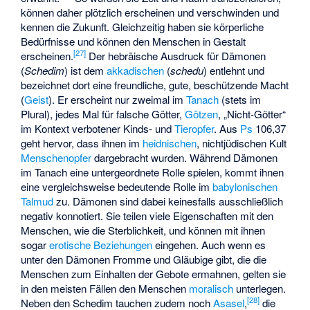
können daher plötzlich erscheinen und verschwinden und
kennen die Zukunft. Gleichzeitig haben sie körperliche
Bedürfnisse und können den Menschen in Gestalt
[
27
]
erscheinen.
Der hebräische Ausdruck für Dämonen
(
Schedim
) ist dem
akkadischen
(
schedu
) entlehnt und
bezeichnet dort eine freundliche, gute, beschützende Macht
(
Geist
). Er erscheint nur zweimal im
Tanach
(stets im
Plural), jedes Mal für falsche Götter,
Götzen
, „Nicht-Götter“
im Kontext verbotener Kinds- und
Tieropfer
. Aus
Ps
106,37
geht hervor, dass ihnen im
heidnischen
, nichtjüdischen Kult
Menschenopfer
dargebracht wurden. Während Dämonen
im Tanach eine untergeordnete Rolle spielen, kommt ihnen
eine vergleichsweise bedeutende Rolle im
babylonischen
Talmud
zu. Dämonen sind dabei keinesfalls ausschließlich
negativ konnotiert. Sie teilen viele Eigenschaften mit den
Menschen, wie die Sterblichkeit, und können mit ihnen
sogar
erotische Beziehungen
eingehen. Auch wenn es
unter den Dämonen Fromme und Gläubige gibt, die die
Menschen zum Einhalten der Gebote ermahnen, gelten sie
in den meisten Fällen den Menschen
moralisch
unterlegen.
[
28
]
Neben den Schedim tauchen zudem noch
Asasel
,
die