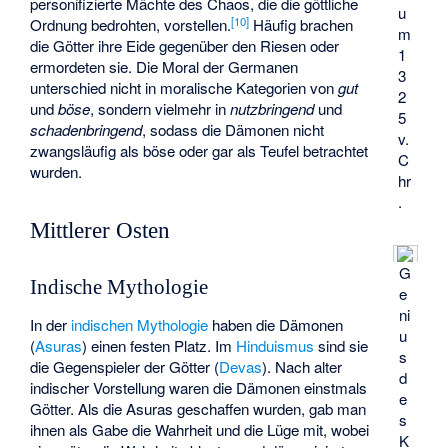
personifizierte Mächte des Chaos, die die göttliche
u
[
10
]
Ordnung bedrohten, vorstellen.
Häufig brachen
m
die Götter ihre Eide gegenüber den Riesen oder
1
ermordeten sie. Die Moral der Germanen
3
unterschied nicht in moralische Kategorien von
gut
2
und
böse
, sondern vielmehr in
nutzbringend
und
5
schadenbringend
, sodass die Dämonen nicht
v.
zwangsläufig als böse oder gar als Teufel betrachtet
C
wurden.
hr
.
Mittlerer Osten
G
Indische Mythologie
e
ni
In der
indischen Mythologie
haben die Dämonen
u
(
Asuras
) einen festen Platz. Im
Hinduismus
sind sie
s
die Gegenspieler der Götter (
Devas
). Nach alter
d
indischer Vorstellung waren die Dämonen einstmals
e
Götter. Als die Asuras geschaffen wurden, gab man
s
ihnen als Gabe die Wahrheit und die Lüge mit, wobei
K