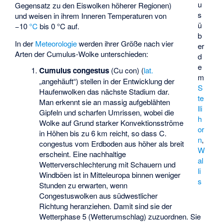
u
Gegensatz zu den Eiswolken höherer Regionen)
s
und weisen in ihrem Inneren Temperaturen von
ü
−10
°C
bis 0 °C auf.
b
In der
Meteorologie
werden ihrer Größe nach vier
er
Arten der Cumulus-Wolke unterschieden:
d
e
Cumulus congestus
(Cu con) (
lat.
m
„angehäuft“) stellen in der Entwicklung der
S
Haufenwolken das nächste Stadium dar.
te
Man erkennt sie an massig aufgeblähten
lli
Gipfeln und scharfen Umrissen, wobei die
h
Wolke auf Grund starker Konvektionsströme
or
in Höhen bis zu 6 km reicht, so dass C.
n
,
congestus vom Erdboden aus höher als breit
W
erscheint. Eine nachhaltige
al
Wetterverschlechterung mit Schauern und
li
Windböen ist in Mitteleuropa binnen weniger
s
Stunden zu erwarten, wenn
Congestuswolken aus südwestlicher
Richtung heranziehen. Damit sind sie der
Wetterphase 5 (Wetterumschlag) zuzuordnen. Sie