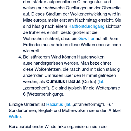
dem stärker aufgequollenen C. congestus und
weisen nur schwache Quellungen an der Oberseite
auf. Dieses Stadium der Wolkenentwicklung wird in
Mitteleuropa meist erst am Nachmittag erreicht. Sie
sind häufig nach einem
Kaltfrontdurchgang
sichtbar.
Je früher es eintritt, desto größer ist die
Wahrscheinlichkeit, dass ein
Gewitter
auftritt. Vom
Erdboden aus scheinen diese Wolken ebenso hoch
wie breit.
Bei stärkerem Wind können Haufenwolken
auseinandergerissen werden. Man bezeichnet
diese Wolkenfetzen, die rasch und mit sich ständig
ändernden Umrissen über den Himmel getrieben
werden, als
Cumulus fractus
(Cu fra) (
lat.
„zerbrochen“). Sie sind typisch für die Wetterphase
6 (Wetterberuhigung).
Einzige Unterart ist
Radiatus
(
lat.
„strahlenförmig“). Für
Sonderformen, Begleit- und Mutterwolken siehe den Artikel
Wolke
.
Bei ausreichender Windstärke organisieren sich die