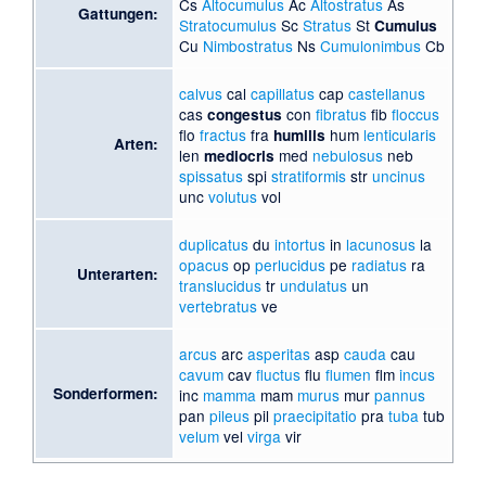
Cs
Altocumulus
Ac
Altostratus
As
Gattungen:
Stratocumulus
Sc
Stratus
St
Cumulus
Cu
Nimbostratus
Ns
Cumulonimbus
Cb
calvus
cal
capillatus
cap
castellanus
cas
con
fibratus
fib
floccus
congestus
flo
fractus
fra
hum
lenticularis
humilis
Arten:
len
med
nebulosus
neb
mediocris
spissatus
spi
stratiformis
str
uncinus
unc
volutus
vol
duplicatus
du
intortus
in
lacunosus
la
opacus
op
perlucidus
pe
radiatus
ra
Unterarten:
translucidus
tr
undulatus
un
vertebratus
ve
arcus
arc
asperitas
asp
cauda
cau
cavum
cav
fluctus
flu
flumen
flm
incus
Sonderformen:
inc
mamma
mam
murus
mur
pannus
pan
pileus
pil
praecipitatio
pra
tuba
tub
velum
vel
virga
vir