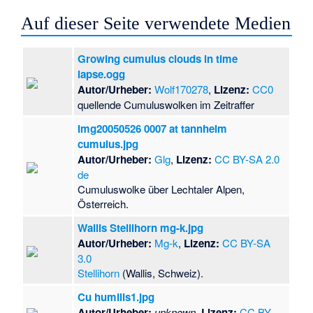
Auf dieser Seite verwendete Medien
Growing cumulus clouds in time
lapse.ogg
Autor/Urheber:
Wolf170278
,
Lizenz:
CC0
quellende Cumuluswolken im Zeitraffer
Img20050526 0007 at tannheim
cumulus.jpg
Autor/Urheber:
Glg
,
Lizenz:
CC BY-SA 2.0
de
Cumuluswolke über Lechtaler Alpen,
Österreich.
Wallis Stellihorn mg-k.jpg
Autor/Urheber:
Mg-k
,
Lizenz:
CC BY-SA
3.0
Stellihorn
(Wallis, Schweiz).
Cu humilis1.jpg
Autor/Urheber:
unknown
,
Lizenz:
CC BY-