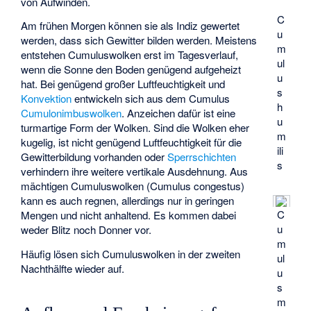
von Aufwinden.
C
Am frühen Morgen können sie als Indiz gewertet
u
werden, dass sich Gewitter bilden werden. Meistens
m
entstehen Cumuluswolken erst im Tagesverlauf,
ul
wenn die Sonne den Boden genügend aufgeheizt
u
hat. Bei genügend großer Luftfeuchtigkeit und
s
Konvektion
entwickeln sich aus dem Cumulus
h
Cumulonimbuswolken
. Anzeichen dafür ist eine
u
turmartige Form der Wolken. Sind die Wolken eher
m
kugelig, ist nicht genügend Luftfeuchtigkeit für die
ili
Gewitterbildung vorhanden oder
Sperrschichten
s
verhindern ihre weitere vertikale Ausdehnung. Aus
mächtigen Cumuluswolken (Cumulus congestus)
kann es auch regnen, allerdings nur in geringen
C
Mengen und nicht anhaltend. Es kommen dabei
u
weder Blitz noch Donner vor.
m
Häufig lösen sich Cumuluswolken in der zweiten
ul
Nachthälfte wieder auf.
u
s
m