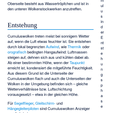
m
Oberseite besteht aus Wassertröpfchen und ist in
ul
den unteren Wolkenstockwerken anzutreffen.
u
s
in
Entstehung
d
er
Cumuluswolken treten meist bei sonnigem Wetter
E
auf, wenn die Luft etwas feuchter ist. Sie entstehen
nt
durch lokal begrenzten
Aufwind
, wie
Thermik
oder
st
orografisch
bedingten Hangaufwind: Luftmassen
e
steigen auf, dehnen sich aus und kühlen dabei ab.
h
Ab einer bestimmten Höhe, wenn der
Taupunkt
u
erreicht ist, kondensiert die mitgeführte Feuchtigkeit.
n
Aus diesem Grund ist die Unterseite der
g
Cumuluswolken flach und auch die Unterseiten der
s
Wolken in der Umgebung befinden sich – gleiche
p
Wetterverhältnisse bzw. Luftschichtung
h
vorausgesetzt – etwa in der gleichen Höhe.
a
s
Für
Segelflieger
,
Gleitschirm-
und
e
Hängegleiterpiloten
sind Cumuluswolken Anzeiger