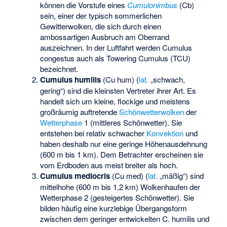
können die Vorstufe eines
Cumulonimbus
(Cb)
sein, einer der typisch sommerlichen
Gewitterwolken, die sich durch einen
ambossartigen Ausbruch am Oberrand
auszeichnen. In der Luftfahrt werden Cumulus
congestus auch als Towering Cumulus (TCU)
bezeichnet.
Cumulus humilis
(Cu hum) (
lat.
„schwach,
gering“) sind die kleinsten Vertreter ihrer Art. Es
handelt sich um kleine, flockige und meistens
großräumig auftretende
Schönwetterwolken
der
Wetterphase
1 (mittleres Schönwetter). Sie
entstehen bei relativ schwacher
Konvektion
und
haben deshalb nur eine geringe Höhenausdehnung
(600 m bis 1 km). Dem Betrachter erscheinen sie
vom Erdboden aus meist breiter als hoch.
Cumulus mediocris
(Cu med) (
lat.
„mäßig“) sind
mittelhohe (600 m bis 1,2 km) Wolkenhaufen der
Wetterphase 2 (gesteigertes Schönwetter). Sie
bilden häufig eine kurzlebige Übergangsform
zwischen dem geringer entwickelten C. humilis und