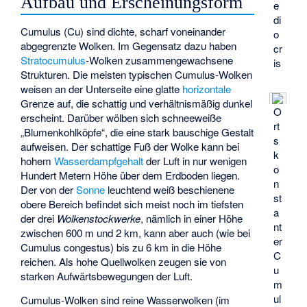
Aufbau und Erscheinungsform
e
di
Cumulus (Cu) sind dichte, scharf voneinander
o
abgegrenzte Wolken. Im Gegensatz dazu haben
cr
Stratocumulus
-Wolken zusammengewachsene
is
Strukturen. Die meisten typischen Cumulus-Wolken
weisen an der Unterseite eine glatte
horizontale
Grenze auf, die schattig und verhältnismäßig dunkel
O
erscheint. Darüber wölben sich schneeweiße
rt
„Blumenkohlköpfe“, die eine stark bauschige Gestalt
s
aufweisen. Der schattige Fuß der Wolke kann bei
k
hohem
Wasserdampfgehalt
der Luft in nur wenigen
o
Hundert Metern Höhe über dem Erdboden liegen.
n
Der von der
Sonne
leuchtend weiß beschienene
st
obere Bereich befindet sich meist noch im tiefsten
a
der drei
Wolkenstockwerke
, nämlich in einer Höhe
nt
zwischen 600 m und 2 km, kann aber auch (wie bei
er
Cumulus congestus) bis zu 6 km in die Höhe
C
reichen. Als hohe Quellwolken zeugen sie von
u
starken Aufwärtsbewegungen der Luft.
m
ul
Cumulus-Wolken sind reine Wasserwolken (im