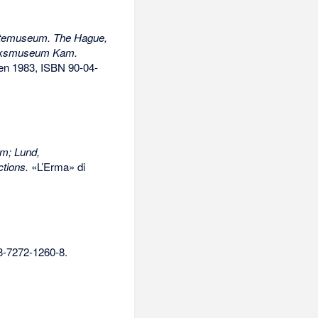
ntemuseum. The Hague,
ijksmuseum Kam.
iden 1983,
ISBN 90-04-
m; Lund,
tions.
«L’Erma» di
3-7272-1260-8
.