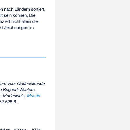
n nach Ländern sortiert,
lt sein können. Die
iert nicht allein die
nd Zeichnungen im
Museum voor Oudheidkunde
n Bogaert-Wauters.
.L. Morlanwelz,
Musée
62-628-8
.
furt – Kassel – Köln –