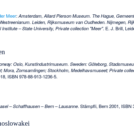
der Meer
:
Amsterdam, Allard Pierson Museum. The Hague, Gemee
streenianum. Leiden, Rijksmuseum van Oudheden. Nijmegen, R
 Institute – State University, Private collection "Meer"
. E. J. Brill, Le
en
orway: Oslo, Kunstindustrimuseum. Sweden: Göteborg, Stadsmuseu
et; Mora, Zornsamlingen; Stockholm, Medelhavsmuseet; Private collec
018,
ISBN 978-88-913-1236-5
.
asel – Schaffhausen – Bern – Lausanne
. Stämpfli, Bern 2001,
ISBN 
hoslowakei