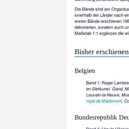
Die Bände sind am Organisa
innerhalb der Länder nach e
ersten Bände erschienen 1981,
dekorierten, sondern auch u
Maßstab 1:1 ergänzen die w
Bisher erschiene
Belgien
Band 1: Roger Lambre
en Sierkunst. Gand, 
Louvain-la-Neuve, Musée
royal de Mariemont
. C
Bundesrepublik Deu
Band 1: Ursula Höck