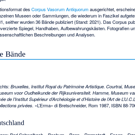
tionsformat des
Corpus Vasorum Antiquorum
ausgerichtet, erscheine
inzelnen Museen oder Sammlungen, die wiederum in Faszikel aufgetei
 seither wurden 36 Bände publiziert (Stand: 2021). Das Corpus publiz
nverzierte Spiegel, Handhaben, Aufbewahrungskästen. Fotografien u
issenschaftlichen Beschreibungen und Analysen.
ne Bände
chts:
Bruxelles, Institut Royal du Patrimoine Artistique. Courtrai, 
Museum voor Oudheikunde der Rijksuniversiteit. Hamme, Museum va
 de l’Institut Supérieur d’Archéologie et d’Histoire de l’Art de L’U.C
ollections privées.
«L’Erma» di Bretschneider, Rom 1987,
ISBN 88-70
tschland
mann:
Bad Schwalbach – Bochum – Bonn – Darmstadt – Essen – Frank