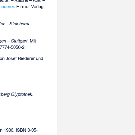
iederer
. Hirmer Verlag,
r – Steinhorst –
en – Stuttgart
. Mit
7774-5050-2
.
von Josef Riederer und
berg Glyptothek
.
in 1986,
ISBN 3-05-