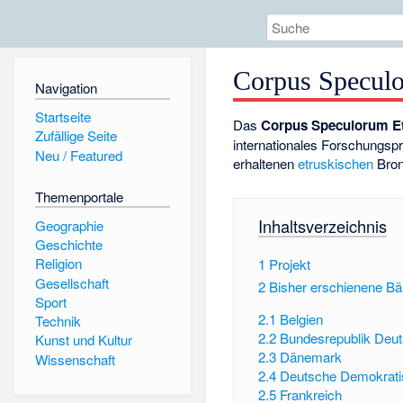
Corpus Specul
Navigation
Startseite
Das
Corpus Speculorum E
Zufällige Seite
internationales Forschungspro
Neu / Featured
erhaltenen
etruskischen
Bron
Themenportale
Inhaltsverzeichnis
Geographie
Geschichte
Religion
1
Projekt
Gesellschaft
2
Bisher erschienene B
Sport
2.1
Belgien
Technik
2.2
Bundesrepublik Deut
Kunst und Kultur
2.3
Dänemark
Wissenschaft
2.4
Deutsche Demokrati
2.5
Frankreich