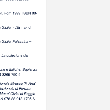
der, Rom 1999,
ISBN 88-
 Giulia
. «L’Erma» di
Giulia, Palestrina –
 La collezione del
e e Italiche, Sapienza
8-8265-750-5
.
onale Etrusco ‘P. Aria’
azionale di Ferrara,
Musei Civici di Reggio
BN 978-88-913-1705-6
.