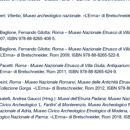
eri:
Viterbo, Museo archeologico nazionale
. «L’Erma» di Bretschnei
Baglione, Fernando Gilotta:
Roma – Museo Nazionale Etrusco di Villa
007,
ISBN 978-88-8265-408-5
.
Baglione, Fernando Gilotta:
Roma – Museo Nazionale Etrusco di Villa 
«L’Erma» di Bretschneider, Rom 2009,
ISBN 978-88-8265-522-8
.
Pacetti:
Roma - Museo Nazionale Etrusco di Villa Giulia, Antiquarium:
Erma» di Bretschneider, Rom 2011,
ISBN 978-88-8265-624-9
.
sini:
Roma - Museo Nazionale Romano, Museo delle Antichità Etrusch
Collezione Gorga.
«L’Erma» di Bretschneider, Rom 2012,
ISBN 978-8
atelli, Andrea Gaucci (Hrsg.):
Musei dell’Etruria Padana: Museo Nazi
ivico Archeologico ‘L. Fantini’ di Monterenzio, Museo Archeologico N
zionale di Adria, Museo Civico Archeologico Etnologico di Modena, 
ogico Nazionale di Parma.
«L’Erma» di Bretschneider, Rom 2018,
IS