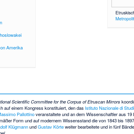
Etruskisc
Metropoli
n
hoslowakei
 von Amerika
ational Scientific Committee for the Corpus of Etruscan Mirrors
koordi
ich auf einem Kongress konstituiert, den das
Istituto Nazionale di Studi
assimo Pallottino
veranstaltete und an dem Wissenschaftler aus 19 
gemäßer Form und auf modernem Wissensstand die von 1843 bis 189
dolf Klügmann
und
Gustav Körte
weiter bearbeitete und in fünf Bän
gel
.