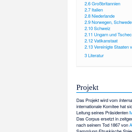
2.6
Großbritannien
2.7
Italien
2.8
Niederlande
2.9
Norwegen, Schwede
2.10
Schweiz
2.11
Ungarn und Tschec
2.12
Vatikanstaat
2.13
Vereinigte Staaten
3
Literatur
Projekt
Das Projekt wird vom
Intern
internationale Komitee hat s
Leitung seines Präsidenten
M
Das Corpus ersetzt in zeit
nach seinem Tod 1867 von
A
Sammlung
Etruskische Spie