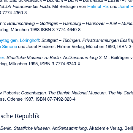
hloß Fasanerie bei Fulda
. Mit Beiträgen von
Helmut Rix
und
Josef R
3-7774-4360-3
.
ann:
Braunschweig – Göttingen – Hamburg – Hannover – Kiel – Münste
Verlag, München 1988
ISBN 3-7774-4640-8
.
eytag gen. Löringhoff
:
Stuttgart – Tübingen. Privatsammlungen Essling
e Simone
und Josef Riederer. Hirmer Verlag, München 1990,
ISBN 3-
er
:
Staatliche Museen zu Berlin. Antikensammlung 2
. Mit Beiträgen 
erlag, München 1995,
ISBN 3-7774-6340-X
.
ov Roberts:
Copenhagen, The Danish National Museum, The Ny Carls
ess, Odense 1987,
ISBN 87-7492-323-4
.
sche Republik
:
Berlin, Staatliche Museen, Antikensammlung
. Akademie Verlag, Berl