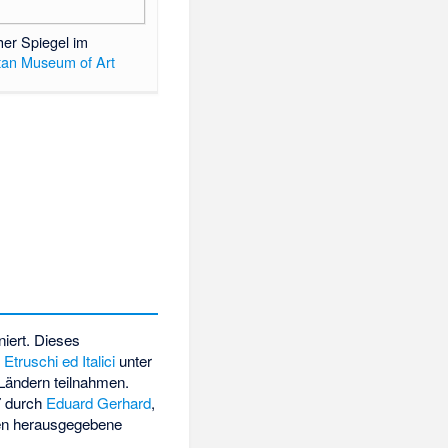
her Spiegel im
tan Museum of Art
niert. Dieses
 Etruschi ed Italici
unter
Ländern teilnahmen.
7 durch
Eduard Gerhard
,
den herausgegebene