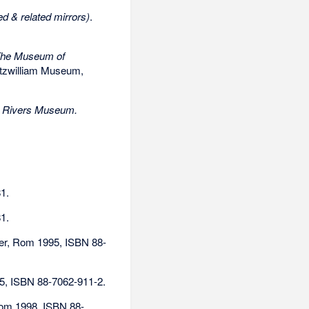
ed & related mirrors)
.
 The Museum of
itzwilliam Museum,
t Rivers Museum.
1.
1.
der, Rom 1995,
ISBN 88-
95,
ISBN 88-7062-911-2
.
 Rom 1998,
ISBN 88-