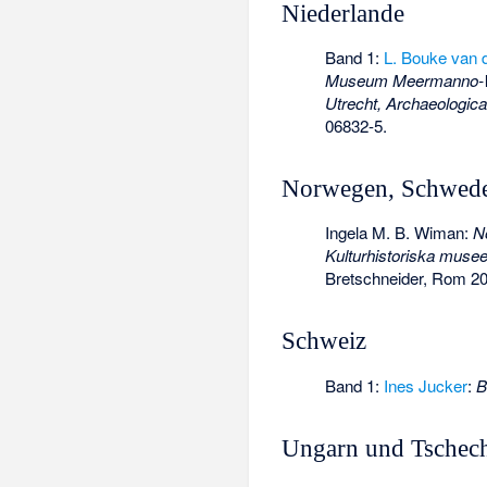
Niederlande
Band 1:
L. Bouke van 
Museum Meermanno-We
Utrecht, Archaeological
06832-5
.
Norwegen, Schwed
Ingela M. B. Wiman:
N
Kulturhistoriska muse
Bretschneider, Rom 2
Schweiz
Band 1:
Ines Jucker
:
B
Ungarn und Tschec