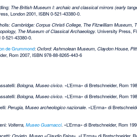
dling:
The British Museum I: archaic and classical mirrors (early tang
ress, London 2001,
ISBN 0-521-43380-0
.
holls:
Cambridge: Corpus Christi College, The Fitzwilliam Museum,
opology, The Museum of Classical Archaeology.
University Press, F
 0-521-43380-0
.
on de Grummond
:
Oxford: Ashmolean Museum, Claydon House, Pit
ider, Rom 2007,
ISBN 978-88-8265-443-6
ssatelli:
Bologna, Museo civico
. «L’Erma» di Bretschneider, Rom 198
ssatelli:
Bologna, Museo civico
. «L’Erma» di Bretschneider, Rom 198
lli:
Perugia, Museo archeologico nazionale
. «L’Erma» di Bretschnei
eni:
Volterra,
Museo Guarnacci
. «L’Erma» di Bretschneider, Rom 19
acetti:
Orvieto, Museo «Claudio Faina»
. «L’Erma» di Bretschneider,