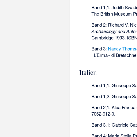
Band 1,1: Judith Swad
The British Museum P
Band 2: Richard V. Nic
Archaeology and Anthr
Cambridge 1993,
ISBN
Band 3:
Nancy Thoms
«L’Erma» di Bretschne
Italien
Band 1,1: Giuseppe Sa
Band 1,2: Giuseppe Sa
Band 2,1: Alba Frascare
7062-912-0
.
Band 3,1: Gabriele Cat
Band 4: Maria Stella P