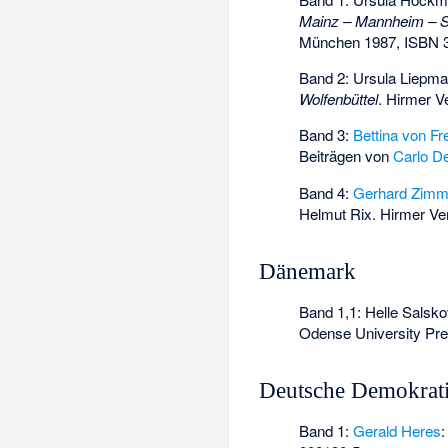
Mainz – Mannheim – Sc
München 1987,
ISBN 
Band 2: Ursula Liepm
Wolfenbüttel
. Hirmer 
Band 3:
Bettina von Fr
Beiträgen von
Carlo D
Band 4:
Gerhard Zimm
Helmut Rix. Hirmer V
Dänemark
Band 1,1: Helle Salsk
Odense University Pr
Deutsche Demokrati
Band 1:
Gerald Heres