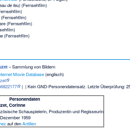
eau de feu)
(Fernsehfilm)
Fernsehfilm)
 (Fernsehfilm)
are (Fernsehfilm)
sehfilm)
ne (Fernsehfilm)
uzet
– Sammlung von Bildern
nternet Movie Database
(englisch)
zet
56822177
|
| Kein GND-Personendatensatz. Letzte Überprüfung: 2
Personendaten
zet, Corinne
nzösische Schauspielerin, Produzentin und Regisseurin
 Dezember 1959
hez
auf den
Antillen