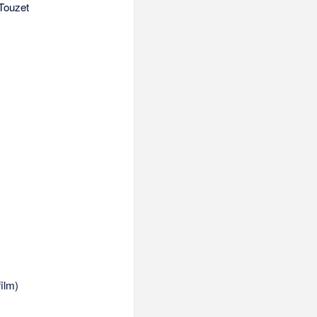
Touzet
ilm)