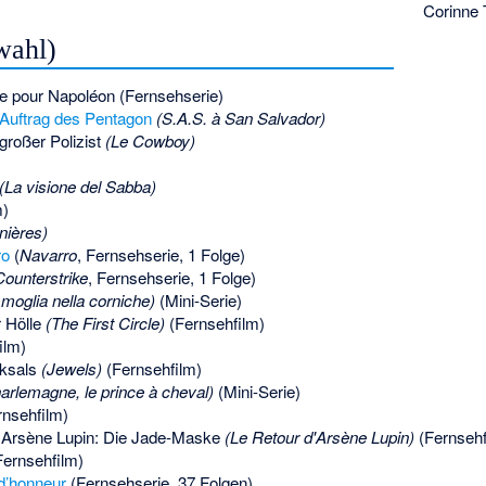
Corinne 
wahl)
le pour Napoléon (Fernsehserie)
 Auftrag des Pentagon
(S.A.S. à San Salvador)
großer Polizist
(Le Cowboy)
(La visione del Sabba)
m)
nières)
ro
(
Navarro
, Fernsehserie, 1 Folge)
Counterstrike
, Fernsehserie, 1 Folge)
 moglia nella corniche)
(Mini-Serie)
r Hölle
(The First Circle)
(Fernsehfilm)
ilm)
cksals
(Jewels)
(Fernsehfilm)
arlemagne, le prince à cheval)
(Mini-Serie)
rnsehfilm)
 Arsène Lupin: Die Jade-Maske
(Le Retour d'Arsène Lupin)
(Fernsehf
Fernsehfilm)
’honneur
(Fernsehserie, 37 Folgen)