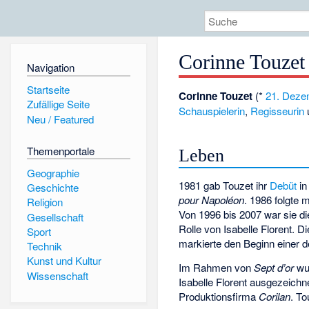
Corinne Touzet
Navigation
Startseite
Corinne Touzet
(*
21. Deze
Zufällige Seite
Schauspielerin
,
Regisseurin
Neu / Featured
Themenportale
Leben
Geographie
1981 gab Touzet ihr
Debüt
in
Geschichte
pour Napoléon
. 1986 folgte 
Religion
Von 1996 bis 2007 war sie d
Gesellschaft
Rolle von Isabelle Florent. D
Sport
markierte den Beginn einer d
Technik
Kunst und Kultur
Im Rahmen von
Sept d’or
wur
Wissenschaft
Isabelle Florent ausgezeichn
Produktionsfirma
Corilan
. To