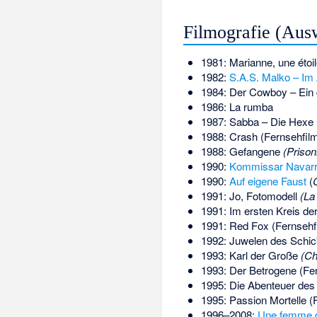
Filmografie (Aus
1981: Marianne, une étoi
1982:
S.A.S. Malko – Im
1984: Der Cowboy – Ein 
1986: La rumba
1987:
Sabba – Die Hexe
1988: Crash (Fernsehfil
1988: Gefangene
(Prison
1990:
Kommissar Navar
1990:
Auf eigene Faust
(
1991: Jo, Fotomodell
(La
1991: Im ersten Kreis de
1991: Red Fox (Fernsehf
1992: Juwelen des Schi
1993: Karl der Große
(Ch
1993: Der Betrogene (Fe
1995: Die Abenteuer des
1995: Passion Mortelle (
1996–2008:
Une femme d