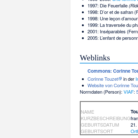
1997: Die Feuerfalle
(Rid
1998: D’or et de safran (
1998: Une leçon d’amour
1999: La traversée du ph
2001: Inséparables (Fern
2005: L’enfant de person
Weblinks
Commons
: Corinne To
Corinne Touzet
in der
I
Website von Corinne Tou
Normdaten (Person):
VIAF
:
Tou
NAME
KURZBESCHREIBUNG
fra
GEBURTSDATUM
21.
GEBURTSORT
Ort