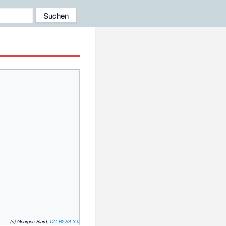
(c) Georges Biard,
CC BY-SA 3.0