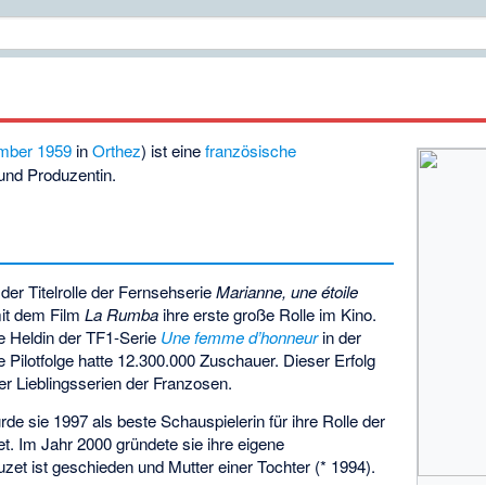
mber
1959
in
Orthez
) ist eine
französische
und Produzentin.
 der Titelrolle der Fernsehserie
Marianne, une étoile
mit dem Film
La Rumba
ihre erste große Rolle im Kino.
ie Heldin der TF1-Serie
Une femme d’honneur
in der
ie Pilotfolge hatte 12.300.000 Zuschauer. Dieser Erfolg
er Lieblingsserien der Franzosen.
de sie 1997 als beste Schauspielerin für ihre Rolle der
et. Im Jahr 2000 gründete sie ihre eigene
uzet ist geschieden und Mutter einer Tochter (* 1994).