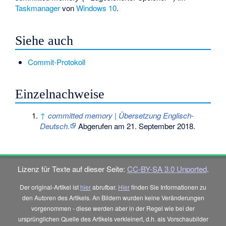
Taskmanager
von
Windows 10
.
Siehe auch
Commit-Protokoll
Einzelnachweise
↑
committed memory | Übersetzung Englisch-
Deutsch.
Abgerufen am 21. September 2018
.
Lizenz für Texte auf dieser Seite:
CC-BY-SA 3.0 Unported
.
Der original-Artikel ist
hier
abrufbar.
Hier
finden Sie Informationen zu
den Autoren des Artikels. An Bildern wurden keine Veränderungen
vorgenommen - diese werden aber in der Regel wie bei der
ursprünglichen Quelle des Artikels verkleinert, d.h. als Vorschaubilder