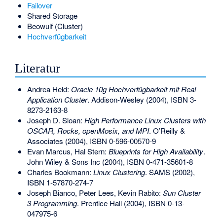
Failover
Shared Storage
Beowulf (Cluster)
Hochverfügbarkeit
Literatur
Andrea Held:
Oracle 10g Hochverfügbarkeit mit Real
Application Cluster
. Addison-Wesley (2004),
ISBN 3-
8273-2163-8
Joseph D. Sloan:
High Performance Linux Clusters with
OSCAR, Rocks, openMosix, and MPI
. O’Reilly &
Associates (2004),
ISBN 0-596-00570-9
Evan Marcus, Hal Stern:
Blueprints for High Availability
.
John Wiley & Sons Inc (2004),
ISBN 0-471-35601-8
Charles Bookmann:
Linux Clustering
. SAMS (2002),
ISBN 1-57870-274-7
Joseph Bianco, Peter Lees, Kevin Rabito:
Sun Cluster
3 Programming
. Prentice Hall (2004),
ISBN 0-13-
047975-6