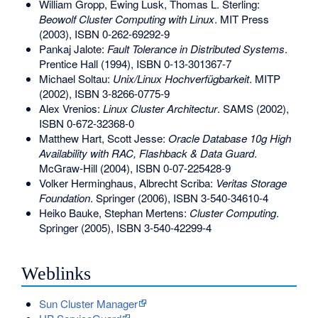
William Gropp, Ewing Lusk, Thomas L. Sterling:
Beowolf Cluster Computing with Linux
. MIT Press
(2003),
ISBN 0-262-69292-9
Pankaj Jalote:
Fault Tolerance in Distributed Systems
.
Prentice Hall (1994),
ISBN 0-13-301367-7
Michael Soltau:
Unix/Linux Hochverfügbarkeit
. MITP
(2002),
ISBN 3-8266-0775-9
Alex Vrenios:
Linux Cluster Architectur
. SAMS (2002),
ISBN 0-672-32368-0
Matthew Hart, Scott Jesse:
Oracle Database 10g High
Availability with RAC, Flashback & Data Guard
.
McGraw-Hill (2004),
ISBN 0-07-225428-9
Volker Herminghaus, Albrecht Scriba:
Veritas Storage
Foundation
. Springer (2006),
ISBN 3-540-34610-4
Heiko Bauke, Stephan Mertens:
Cluster Computing
.
Springer (2005),
ISBN 3-540-42299-4
Weblinks
Sun Cluster Manager