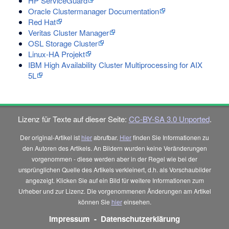
HP ServiceGuard
Oracle Clustermanager Documentation
Red Hat
Veritas Cluster Manager
OSL Storage Cluster
Linux-HA Projekt
IBM High Availability Cluster Multiprocessing for AIX
5L
Lizenz für Texte auf dieser Seite:
CC-BY-SA 3.0 Unported
.
Der original-Artikel ist
hier
abrufbar.
Hier
finden Sie Informationen zu
den Autoren des Artikels. An Bildern wurden keine Veränderungen
vorgenommen - diese werden aber in der Regel wie bei der
ursprünglichen Quelle des Artikels verkleinert, d.h. als Vorschaubilder
angezeigt. Klicken Sie auf ein Bild für weitere Informationen zum
Urheber und zur Lizenz. Die vorgenommenen Änderungen am Artikel
können Sie
hier
einsehen.
Impressum
-
Datenschutzerklärung