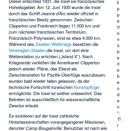
Dieser entschied 1931, die Insel sei französisches
li
Hoheitsgebiet. Am 12. Juni 1935 wurde die Insel
p
durch das Schiff
Jeanne d’Arc
wieder offiziell in
p
französischen Besitz genommen. Zwischen
e
Clipperton und Frankreich liegen 11.000 km und
rt
zum nächsten französischen Territorium,
o
Französisch-Polynesien, sind es etwa 4.000 km.
n
Während des
Zweiten Weltkriegs
besetzten die
ü
Vereinigten Staaten
die Insel, um dort eine
b
Wetterstation zu errichten („Island X“). Nach
e
Kriegsende verließen die Amerikaner Clipperton
rl
jedoch wieder. Pläne, das Eiland als
e
Zwischenstation für Pazifik-Überflüge auszubauen,
b
wurden bald wieder fallen gelassen, da der
e
technische Fortschritt inzwischen
Nonstopflüge
n
ermöglichte. Die Insel ist seither unbewohnt. Das
d
Betreten ist ausschließlich für wissenschaftliche
e
Zwecke erlaubt.
n
“:
Es existieren auf der Insel zahlreiche
Ti
Hinterlassenschaften vorangegangener Missionen,
r
darunter
Camp Bougainville
. Benutzbar ist nach wie