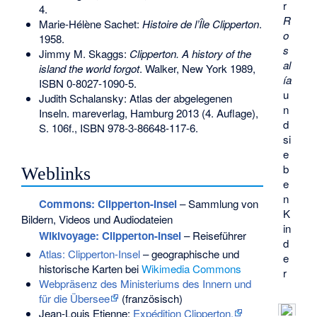
r
4
.
R
Marie-Hélène Sachet:
Histoire de l’Île Clipperton
.
o
1958.
s
Jimmy M. Skaggs:
Clipperton. A history of the
al
island the world forgot
. Walker, New York 1989,
ía
ISBN 0-8027-1090-5
.
u
Judith Schalansky: Atlas der abgelegenen
n
Inseln. mareverlag, Hamburg 2013 (4. Auflage),
d
S. 106f.,
ISBN 978-3-86648-117-6
.
si
e
b
Weblinks
e
n
Commons
: Clipperton-Insel
– Sammlung von
K
Bildern, Videos und Audiodateien
in
Wikivoyage: Clipperton-Insel
– Reiseführer
d
Atlas: Clipperton-Insel
– geographische und
e
historische Karten bei
Wikimedia Commons
r
Webpräsenz des Ministeriums des Innern und
für die Übersee
(französisch)
Jean-Louis Etienne:
Expédition Clipperton.