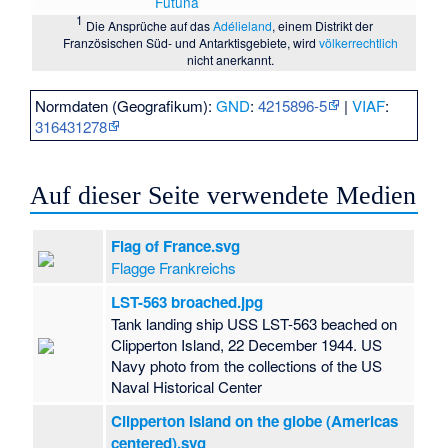
Futuna
1
Die Ansprüche auf das
Adélieland
, einem Distrikt der
Französischen Süd- und Antarktisgebiete, wird
völkerrechtlich
nicht anerkannt.
Normdaten (Geografikum):
GND
:
4215896-5
|
VIAF
:
316431278
Auf dieser Seite verwendete Medien
Flag of France.svg
Flagge Frankreichs
LST-563 broached.jpg
Tank landing ship USS LST-563 beached on
Clipperton Island, 22 December 1944. US
Navy photo from the collections of the US
Naval Historical Center
Clipperton Island on the globe (Americas
centered).svg