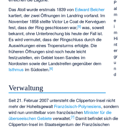
P
al
Das Atoll wurde erstmals 1839 von
Edward Belcher
m
kartiert, der zwei Öffnungen im Landring vorfand. Im
e
November 1858 stellte
Victor Le Coat de Kervéguen
i
[
5
]
fest, dass der Ring geschlossen war,
was, soweit
m
bekannt, ohne Unterbrechung bis heute der Fall ist.
Hi
Es wird vermutet, dass der Ringschluss durch die
nt
Auswirkungen eines Tropensturms erfolgte. Die
er
früheren Öffnungen sind noch heute leicht
gr
festzustellen, ein Gebiet losen Sandes im
u
Nordosten sowie der Landstreifen gegenüber dem
n
[
6
]
Isthmus
im Südosten.
d
Verwaltung
Seit 21. Februar 2007 untersteht die Clipperton-Insel nicht
mehr der Hoheitsgewalt
Französisch-Polynesiens
, sondern
wird nun unmittelbar vom französischen
Minister für die
[
7
]
überseeischen Gebiete
verwaltet.
Damit befindet sich die
Clipperton-Insel im Staatseigentum der Französischen