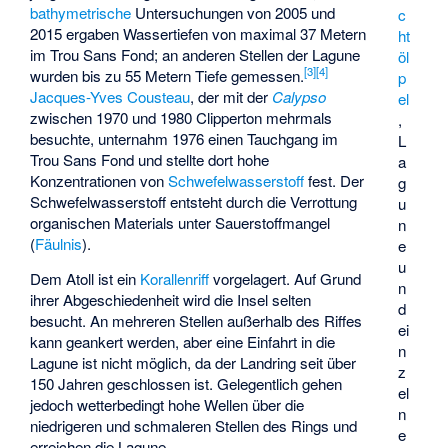
bathymetrische
Untersuchungen von 2005 und
c
2015 ergaben Wassertiefen von maximal 37 Metern
ht
im Trou Sans Fond; an anderen Stellen der Lagune
öl
[
3
]
[
4
]
wurden bis zu 55 Metern Tiefe gemessen.
p
Jacques-Yves Cousteau
, der mit der
Calypso
el
zwischen 1970 und 1980 Clipperton mehrmals
,
besuchte, unternahm 1976 einen Tauchgang im
L
Trou Sans Fond und stellte dort hohe
a
Konzentrationen von
Schwefelwasserstoff
fest. Der
g
Schwefelwasserstoff entsteht durch die Verrottung
u
organischen Materials unter Sauerstoffmangel
n
(
Fäulnis
).
e
u
Dem Atoll ist ein
Korallenriff
vorgelagert. Auf Grund
n
ihrer Abgeschiedenheit wird die Insel selten
d
besucht. An mehreren Stellen außerhalb des Riffes
ei
kann geankert werden, aber eine Einfahrt in die
n
Lagune ist nicht möglich, da der Landring seit über
z
150 Jahren geschlossen ist. Gelegentlich gehen
el
jedoch wetterbedingt hohe Wellen über die
n
niedrigeren und schmaleren Stellen des Rings und
e
erreichen die Lagune.