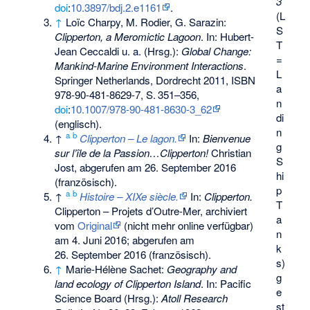
3
doi
:
10.3897/bdj.2.e1161
.
(L
↑
Loïc Charpy, M. Rodier, G. Sarazin:
S
Clipperton, a Meromictic Lagoon
. In: Hubert-
T
Jean Ceccaldi u. a. (Hrsg.):
Global Change:
=
Mankind-Marine Environment Interactions
.
L
Springer Netherlands, Dordrecht 2011,
ISBN
a
978-90-481-8629-7
,
S.
351–356
,
n
doi
:
10.1007/978-90-481-8630-3_62
di
(englisch).
n
a
b
↑
Clipperton – Le lagon.
In:
Bienvenue
g
sur l’île de la Passion…Clipperton!
Christian
S
Jost,
abgerufen am 26. September 2016
hi
(französisch).
p
a
b
↑
Histoire – XIXe siècle.
In:
Clipperton.
T
Clipperton – Projets d’Outre-Mer, archiviert
a
vom
Original
(nicht mehr online verfügbar)
n
am
4. Juni 2016
;
abgerufen am
k
26. September 2016
(französisch).
s)
↑
Marie-Hélène Sachet:
Geography and
g
land ecology of Clipperton Island
. In: Pacific
e
Science Board (Hrsg.):
Atoll Research
st