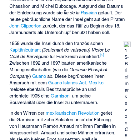
Chassiron
und
Michel Dubocage
. Aufgrund des Datums
der Entdeckung wurde sie
Île de la
Passion
getauft. Der
heute gebräuchliche Name der Insel geht auf den Piraten
John Clipperton
zurück, der das Riff zu Beginn des 18.
Jahrhunderts als Unterschlupf benutzt haben soll.
1858 wurde die Insel durch den französischen
Kapitänleutnant
(lieutenant de vaisseau)
Victor Le
1
[
5
]
Coat de Kervéguen
für Frankreich annektiert.
$-
Zwischen 1892 und 1897 bauten amerikanische
B
Minengesellschaften (wie die
Oceanic Phosphat
ri
Company
)
Guano
ab. Diese begründeten ihren
ef
Anspruch mit dem
Guano Islands Act
.
Mexiko
m
meldete ebenfalls Besitzansprüche an und
ar
errichtete 1905 eine
Garnison
, um seine
k
Souveränität über die Insel zu untermauern.
e
v
In den Wirren der
mexikanischen Revolution
geriet
o
die Garnison mit zehn Soldaten unter der Führung
n
von Hauptmann Ramón Arnaud mit ihren Familien in
C
Vergessenheit. Arnaud und seine Männer ertranken,
li
als sie ein kleines Boot aussetzten, weil sie