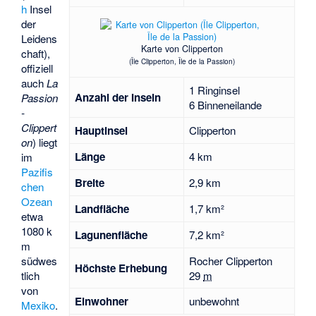
h
Insel
der
Leidens
Karte von Clipperton
chaft
),
(Île Clipperton, Île de la Passion)
offiziell
auch
La
1 Ringinsel
Anzahl der Inseln
Passion
6 Binneneilande
-
Clippert
Hauptinsel
Clipperton
on
) liegt
Länge
4 km
im
Pazifis
Breite
2,9 km
chen
Ozean
Landfläche
1,7 km²
etwa
1080 k
Lagunenfläche
7,2 km²
m
südwes
Rocher Clipperton
Höchste Erhebung
tlich
29
m
von
Einwohner
unbewohnt
Mexiko
.