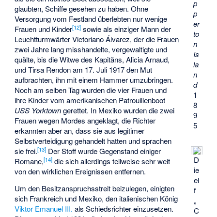
p
glaubten, Schiffe gesehen zu haben. Ohne
p
Versorgung vom Festland überlebten nur wenige
er
[
12
]
Frauen und Kinder
sowie als einziger Mann der
to
Leuchtturmwärter Victoriano Álvarez, der die Frauen
n
zwei Jahre lang misshandelte, vergewaltigte und
Is
quälte, bis die Witwe des Kapitäns, Alicia Arnaud,
la
und Tirsa Rendon am 17. Juli 1917 den Mut
n
aufbrachten, ihn mit einem Hammer umzubringen.
d
Noch am selben Tag wurden die vier Frauen und
1
ihre Kinder vom amerikanischen Patrouillenboot
8
USS Yorktown
gerettet. In Mexiko wurden die zwei
9
Frauen wegen Mordes angeklagt, die Richter
5
erkannten aber an, dass sie aus legitimer
Selbstverteidigung gehandelt hatten und sprachen
[
13
]
sie frei.
Der Stoff wurde Gegenstand einiger
D
[
14
]
Romane,
die sich allerdings teilweise sehr weit
ie
von den wirklichen Ereignissen entfernen.
el
Um den Besitzanspruchsstreit beizulegen, einigten
f
sich Frankreich und Mexiko, den italienischen König
„
Viktor Emanuel III.
als Schiedsrichter einzusetzen.
C