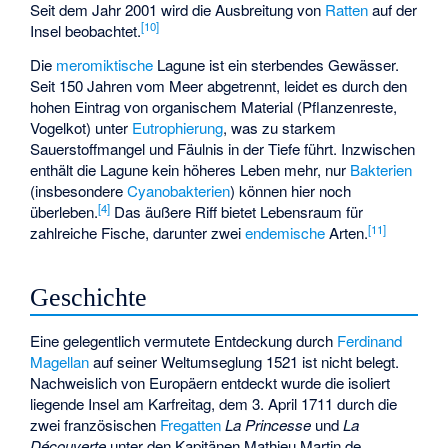
Seit dem Jahr 2001 wird die Ausbreitung von
Ratten
auf der
[
10
]
Insel beobachtet.
Die
meromiktische
Lagune ist ein sterbendes Gewässer.
Seit 150 Jahren vom Meer abgetrennt, leidet es durch den
hohen Eintrag von organischem Material (Pflanzenreste,
Vogelkot) unter
Eutrophierung
, was zu starkem
Sauerstoffmangel und Fäulnis in der Tiefe führt. Inzwischen
enthält die Lagune kein höheres Leben mehr, nur
Bakterien
(insbesondere
Cyanobakterien
) können hier noch
[
4
]
überleben.
Das äußere Riff bietet Lebensraum für
[
11
]
zahlreiche Fische, darunter zwei
endemische
Arten.
Geschichte
Eine gelegentlich vermutete Entdeckung durch
Ferdinand
Magellan
auf seiner Weltumseglung 1521 ist nicht belegt.
Nachweislich von Europäern entdeckt wurde die isoliert
liegende Insel am Karfreitag, dem 3. April 1711 durch die
zwei französischen
Fregatten
La Princesse
und
La
Découverte
unter den Kapitänen
Mathieu Martin de