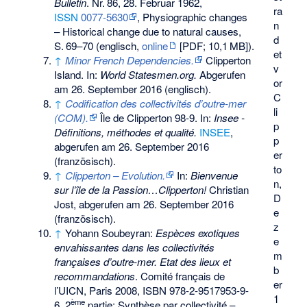
Bulletin
.
Nr.
86
, 28. Februar 1962,
ra
ISSN
0077-5630
, Physiographic changes
n
– Historical change due to natural causes,
d
S.
69–70
(englisch,
online
[PDF;
10,1
MB
]).
et
↑
Minor French Dependencies.
Clipperton
v
Island. In:
World Statesmen.org.
Abgerufen
or
am 26. September 2016
(englisch).
C
↑
Codification des collectivités d’outre-mer
li
(COM).
Île de Clipperton 98-9. In:
Insee -
p
Définitions, méthodes et qualité.
INSEE
,
p
abgerufen am 26. September 2016
er
(französisch).
to
↑
Clipperton – Evolution.
In:
Bienvenue
n,
sur l’île de la Passion…Clipperton!
Christian
D
Jost,
abgerufen am 26. September 2016
e
(französisch).
z
↑
Yohann Soubeyran:
Espèces exotiques
e
envahissantes dans les collectivités
m
françaises d’outre-mer. Etat des lieux et
b
recommandations
. Comité français de
er
l’UICN, Paris 2008,
ISBN 978-2-9517953-9-
1
ème
6
, 2
partie: Synthèse par collectivité –