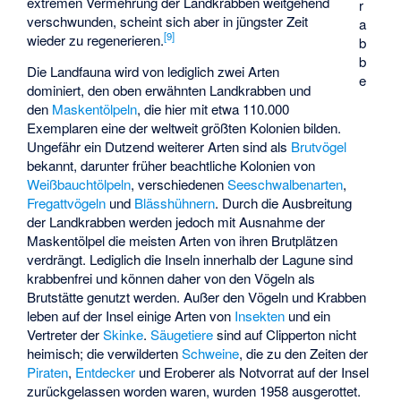
extremen Vermehrung der Landkrabben weitgehend
r
verschwunden, scheint sich aber in jüngster Zeit
a
[
9
]
wieder zu regenerieren.
b
b
Die Landfauna wird von lediglich zwei Arten
e
dominiert, den oben erwähnten Landkrabben und
den
Maskentölpeln
, die hier mit etwa 110.000
Exemplaren eine der weltweit größten Kolonien bilden.
Ungefähr ein Dutzend weiterer Arten sind als
Brutvögel
bekannt, darunter früher beachtliche Kolonien von
Weißbauchtölpeln
, verschiedenen
Seeschwalbenarten
,
Fregattvögeln
und
Blässhühnern
. Durch die Ausbreitung
der Landkrabben werden jedoch mit Ausnahme der
Maskentölpel die meisten Arten von ihren Brutplätzen
verdrängt. Lediglich die Inseln innerhalb der Lagune sind
krabbenfrei und können daher von den Vögeln als
Brutstätte genutzt werden. Außer den Vögeln und Krabben
leben auf der Insel einige Arten von
Insekten
und ein
Vertreter der
Skinke
.
Säugetiere
sind auf Clipperton nicht
heimisch; die verwilderten
Schweine
, die zu den Zeiten der
Piraten
,
Entdecker
und Eroberer als Notvorrat auf der Insel
zurückgelassen worden waren, wurden 1958 ausgerottet.