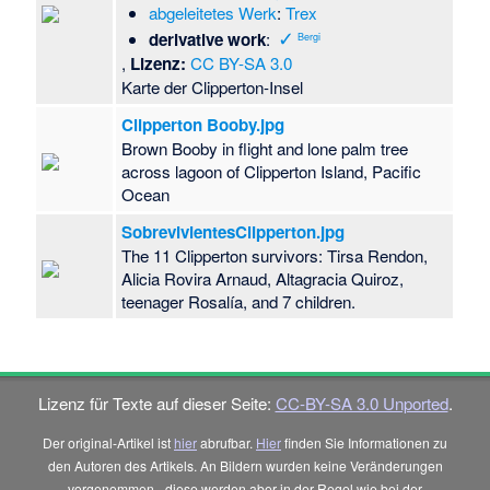
abgeleitetes Werk
:
Trex
✓
derivative work
:
B
ergi
,
Lizenz:
CC BY-SA 3.0
Karte der Clipperton-Insel
Clipperton Booby.jpg
Brown Booby in flight and lone palm tree
across lagoon of Clipperton Island, Pacific
Ocean
SobrevivientesClipperton.jpg
The 11 Clipperton survivors: Tirsa Rendon,
Alicia Rovira Arnaud, Altagracia Quiroz,
teenager Rosalía, and 7 children.
Lizenz für Texte auf dieser Seite:
CC-BY-SA 3.0 Unported
.
Der original-Artikel ist
hier
abrufbar.
Hier
finden Sie Informationen zu
den Autoren des Artikels. An Bildern wurden keine Veränderungen
vorgenommen - diese werden aber in der Regel wie bei der