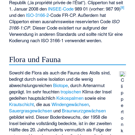
Republik („la propriété privée de l’État“). Clipperton hat seit
[
8
]
1. Januar 2008 den
INSEE-Code
989 01 (vorher: 987 99)
und den
ISO-3166-2
-Code FR-CP. Außerdem hat
Clipperton einen ausnahmsweise reservierten Code
ISO
3166-1:CP
. Dieser Code existiert nur aufgrund der
Verwendung in anderen Standards und sollte nicht für eine
Kodierung nach ISO 3166-1 verwendet werden.
Flora und Fauna
Sowohl die Flora als auch die Fauna des Atolls sind,
bedingt durch seine Isolation und die wenig
C
abwechslungsreichen
Biotope
, durch Artenarmut
li
geprägt. Im sehr feuchten
tropischen
Klima der Insel
p
gedeihen hauptsächlich
Kokospalmen
sowie eine
p
Krautschicht
, die aus
Windengewächsen
,
e
Sauergrasgewächsen
und
Braunwurzgewächsen
rt
gebildet wird. Dieser Bodenbewuchs, der 1958 die
o
Insel beinahe vollständig bedeckte, ist in der zweiten
n
Hälfte des 20. Jahrhunderts vermutlich als Folge der
k