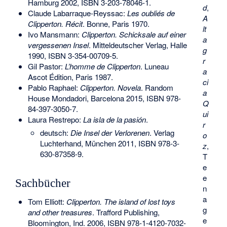
Hamburg 2002,
ISBN 3-203-78046-1
.
d
,
Claude Labarraque-Reyssac:
Les oubliés de
A
Clipperton. Récit
. Bonne, Paris 1970.
lt
Ivo Mansmann:
Clipperton. Schicksale auf einer
a
vergessenen Insel
. Mitteldeutscher Verlag, Halle
g
1990,
ISBN 3-354-00709-5
.
r
Gil Pastor:
L’homme de Clipperton
. Luneau
a
Ascot Édition, Paris 1987.
ci
Pablo Raphael:
Clipperton. Novela
. Random
a
House Mondadori, Barcelona 2015,
ISBN 978-
Q
84-397-3050-7
.
ui
Laura Restrepo:
La isla de la pasión
.
r
deutsch:
Die Insel der Verlorenen
. Verlag
o
Luchterhand, München 2011,
ISBN 978-3-
z
,
630-87358-9
.
T
e
e
Sachbücher
n
a
Tom Elliott:
Clipperton. The island of lost toys
g
and other treasures
. Trafford Publishing,
e
Bloomington, Ind. 2006,
ISBN 978-1-4120-7032-