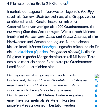
[
1
]
4 Kilometer, seine Breite 2,9 Kilometer.
Innerhalb der Lagune im Nordwesten liegen die
Îles Egg
(auch als
Îles aux Œufs
bezeichnet), eine Gruppe zweier
annähernd runder Koralleninselchen mit einer
Gesamtfläche von weniger als 1000 Quadratmetern, die
nur wenig über das Wasser ragen. Weitere noch kleinere
Inseln sind
Îlot vert
,
Îlots Ouest
und
Île aux Sternes
, alle im
Nordwesten und Westen der Lagune. Nur auf diesen
kleinen Inseln können
Seevögel
ungestört brüten, da sie für
[
2
]
die
Landkrabben
(
Spezies
Johngarthia planata
),
die die
Ringinsel in großer Menge dominieren (elf Millionen Tiere,
das sind mehr als sechs Exemplare pro Quadratmeter
Landfläche), unerreichbar sind.
Die Lagune weist einige unterschiedlich tiefe
Becken auf, darunter
Fosse Orientale
(im Osten mit
W
einer Tiefe bis zu 44 Metern), sowie
Trou Sans
ei
Fond
, eine Grube im Südosten mit einem
ß
Durchmesser von 240 Metern. Frühere Angaben
b
einer Tiefe von mehr als 92 Metern konnten in
a
jüngeren Messungen nicht bestätigt werden;
u