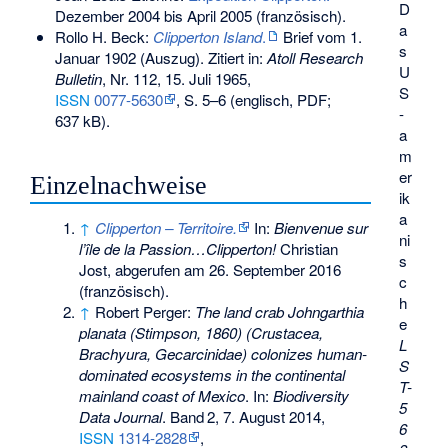
D
Dezember 2004 bis April 2005 (französisch).
a
Rollo H. Beck:
Clipperton Island
.
Brief vom 1.
s
Januar 1902 (Auszug). Zitiert in:
Atoll Research
U
Bulletin
, Nr. 112, 15. Juli 1965,
S
ISSN
0077-5630
, S. 5–6 (englisch, PDF;
-
637 kB).
a
m
er
Einzelnachweise
ik
a
↑
Clipperton – Territoire.
In:
Bienvenue sur
ni
l’île de la Passion…Clipperton!
Christian
s
Jost,
abgerufen am 26. September 2016
c
(französisch).
h
↑
Robert Perger:
The land crab Johngarthia
e
planata (Stimpson, 1860) (Crustacea,
L
Brachyura, Gecarcinidae) colonizes human-
S
dominated ecosystems in the continental
T-
mainland coast of Mexico
. In:
Biodiversity
5
Data Journal
.
Band
2
, 7. August 2014,
6
ISSN
1314-2828
,