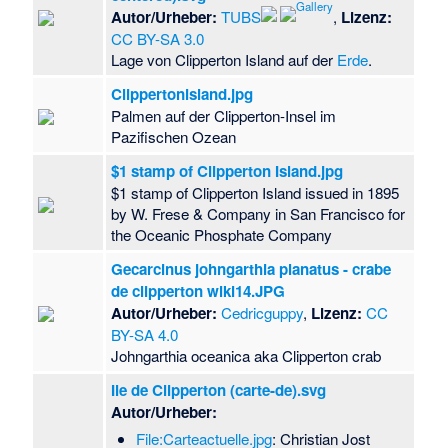
Autor/Urheber:
TUBS
,
Lizenz:
CC BY-SA 3.0
Lage von Clipperton Island auf der
Erde
.
Clippertonisland.jpg
Palmen auf der Clipperton-Insel im
Pazifischen Ozean
$1 stamp of Clipperton Island.jpg
$1 stamp of Clipperton Island issued in 1895
by W. Frese & Company in San Francisco for
the Oceanic Phosphate Company
Gecarcinus johngarthia planatus - crabe
de clipperton wiki14.JPG
Autor/Urheber:
Cedricguppy
,
Lizenz:
CC
BY-SA 4.0
Johngarthia oceanica aka Clipperton crab
Ile de Clipperton (carte-de).svg
Autor/Urheber:
File:Carteactuelle.jpg
: Christian Jost