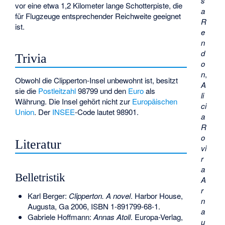
s
vor eine etwa 1,2 Kilometer lange Schotterpiste, die
a
für Flugzeuge entsprechender Reichweite geeignet
R
ist.
e
n
d
Trivia
o
n
,
Obwohl die Clipperton-Insel unbewohnt ist, besitzt
A
sie die
Postleitzahl
98799 und den
Euro
als
li
Währung. Die Insel gehört nicht zur
Europäischen
ci
Union
. Der
INSEE
-Code lautet 98901.
a
R
o
Literatur
vi
r
a
Belletristik
A
r
Karl Berger:
Clipperton. A novel
. Harbor House,
n
Augusta, Ga 2006,
ISBN 1-891799-68-1
.
a
Gabriele Hoffmann:
Annas Atoll
. Europa-Verlag,
u