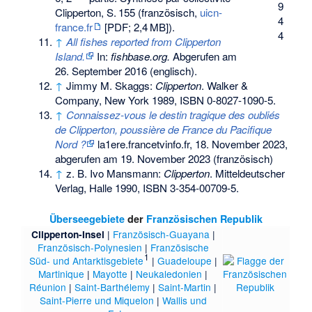
9
Clipperton,
S.
155
(französisch,
uicn-
4
france.fr
[PDF;
2,4
MB
]).
4
↑
All fishes reported from Clipperton
Island.
In:
fishbase.org.
Abgerufen am
26. September 2016
(englisch).
↑
Jimmy M. Skaggs:
Clipperton
. Walker &
Company, New York 1989,
ISBN 0-8027-1090-5
.
↑
Connaissez-vous le destin tragique des oubliés
de Clipperton, poussière de France du Pacifique
Nord ?
la1ere.francetvinfo.fr, 18. November 2023,
abgerufen am 19. November 2023 (französisch)
↑
z. B. Ivo Mansmann:
Clipperton
. Mitteldeutscher
Verlag, Halle 1990,
ISBN 3-354-00709-5
.
Überseegebiete
der
Französischen Republik
|
Französisch-Guayana
|
Clipperton-Insel
Französisch-Polynesien
|
Französische
1
Süd- und Antarktisgebiete
|
Guadeloupe
|
Martinique
|
Mayotte
|
Neukaledonien
|
Réunion
|
Saint-Barthélemy
|
Saint-Martin
|
Saint-Pierre und Miquelon
|
Wallis und