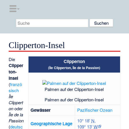
Clipperton-Insel
Die
Clipperton
Clipper
(Île Clipperton, Île de la Passion)
ton-
Insel
(
franzö
Palmen auf der Clipperton-Insel
sisch
Île
Palmen auf der Clipperton-Insel
Clippert
on
oder
Gewässer
Pazifischer Ozean
Île de la
Passion
10° 18′
N
,
Geographische Lage
(
deutsc
109° 13′
W