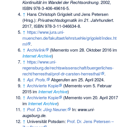
Kontinuität im Wandel der Rechtsordnung
. 2002,
ISBN 978-3-406-49616-5
.
↑
Hans Christoph Grigoleit und Jens Petersen
(Hrsg.):
Privatrechtsdogmatik im 21. Jahrhundert
.
2017,
ISBN 978-3-11-046634-8
.
↑
https://www.jura.uni-
muenchen.de/fakultaet/lehrstuehle/grigoleit/index.ht
ml
.
↑
Archivlink
(
Memento
vom 28. Oktober 2016 im
Internet Archive
)
↑
https://www.uni-
regensburg.de/rechtswissenschaft/buergerliches-
recht/herresthal/prof-dr-carsten-herresthal/
.
↑
Apl. Profs.
Abgerufen am 25. April 2024
.
↑
Archivierte Kopie
(
Memento
vom 5. Februar
2015 im
Internet Archive
)
↑
Archivierte Kopie
(
Memento
vom 20. April 2017
im
Internet Archive
)
↑
Prof. Dr. Jörg Neuner.
In:
www.uni-
augsburg.de.
↑
Universität Potsdam:
Prof. Dr. Jens Petersen –