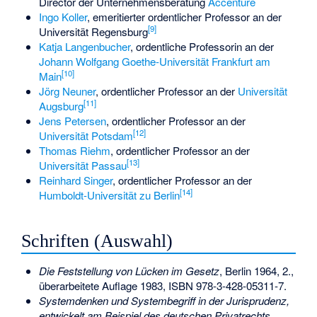
Director der Unternehmensberatung
Accenture
Ingo Koller
, emeritierter ordentlicher Professor an der
[
9
]
Universität Regensburg
Katja Langenbucher
, ordentliche Professorin an der
Johann Wolfgang Goethe-Universität Frankfurt am
[
10
]
Main
Jörg Neuner
, ordentlicher Professor an der
Universität
[
11
]
Augsburg
Jens Petersen
, ordentlicher Professor an der
[
12
]
Universität Potsdam
Thomas Riehm
, ordentlicher Professor an der
[
13
]
Universität Passau
Reinhard Singer
, ordentlicher Professor an der
[
14
]
Humboldt-Universität zu Berlin
Schriften (Auswahl)
Die Feststellung von Lücken im Gesetz
, Berlin 1964, 2.,
überarbeitete Auflage 1983,
ISBN 978-3-428-05311-7
.
Systemdenken und Systembegriff in der Jurisprudenz,
entwickelt am Beispiel des deutschen Privatrechts
,