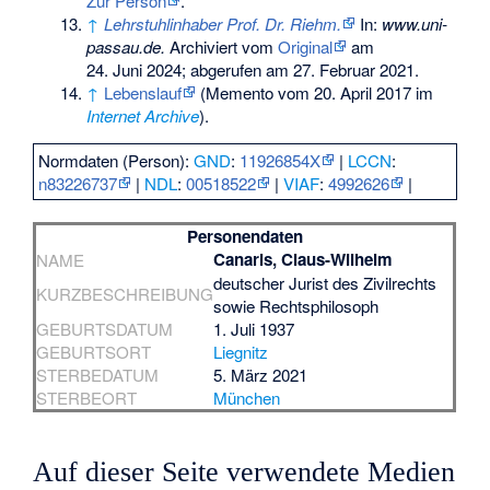
Zur Person
.
↑
Lehrstuhlinhaber Prof. Dr. Riehm.
In:
www.uni-
passau.de.
Archiviert vom
Original
am
24. Juni 2024
;
abgerufen am 27. Februar 2021
.
↑
Lebenslauf
(
Memento
vom 20. April 2017 im
Internet Archive
).
Normdaten (Person):
GND
:
11926854X
|
LCCN
:
n83226737
|
NDL
:
00518522
|
VIAF
:
4992626
|
Personendaten
Canaris, Claus-Wilhelm
NAME
deutscher Jurist des Zivilrechts
KURZBESCHREIBUNG
sowie Rechtsphilosoph
GEBURTSDATUM
1. Juli 1937
GEBURTSORT
Liegnitz
STERBEDATUM
5. März 2021
STERBEORT
München
Auf dieser Seite verwendete Medien