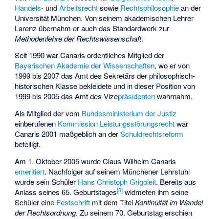
Handels-
und
Arbeitsrecht
sowie
Rechtsphilosophie
an der
Universität München. Von seinem akademischen Lehrer
Larenz übernahm er auch das Standardwerk zur
Methodenlehre der Rechtswissenschaft
.
Seit 1990 war Canaris ordentliches Mitglied der
Bayerischen Akademie der Wissenschaften
, wo er von
1999 bis 2007 das Amt des Sekretärs der philosophisch-
historischen Klasse bekleidete und in dieser Position von
1999 bis 2005 das Amt des Vize
präsidenten
wahrnahm.
Als Mitglied der vom
Bundesministerium der Justiz
einberufenen
Kommission Leistungsstörungsrecht
war
Canaris 2001 maßgeblich an der
Schuldrechtsreform
beteiligt.
Am 1. Oktober 2005 wurde Claus-Wilhelm Canaris
emeritiert
. Nachfolger auf seinem Münchener Lehrstuhl
wurde sein Schüler
Hans Christoph Grigoleit
. Bereits aus
[
3
]
Anlass seines 65. Geburtstages
widmeten ihm seine
Schüler eine
Festschrift
mit dem Titel
Kontinuität im Wandel
der Rechtsordnung
. Zu seinem 70. Geburtstag erschien