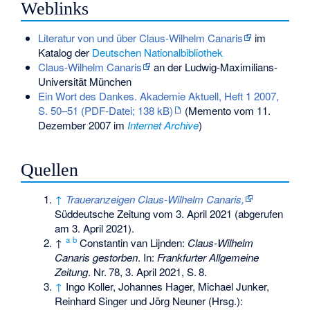
Weblinks
Literatur von und über Claus-Wilhelm Canaris
im
Katalog der
Deutschen Nationalbibliothek
Claus-Wilhelm Canaris
an der Ludwig-Maximilians-
Universität München
Ein Wort des Dankes. Akademie Aktuell, Heft 1 2007,
S. 50–51 (PDF-Datei; 138 kB)
(
Memento
vom 11.
Dezember 2007 im
Internet Archive
)
Quellen
↑
Traueranzeigen Claus-Wilhelm Canaris,
Süddeutsche Zeitung vom 3. April 2021 (abgerufen
am 3. April 2021).
a
b
↑
Constantin van Lijnden:
Claus-Wilhelm
Canaris gestorben
. In:
Frankfurter Allgemeine
Zeitung
.
Nr.
78
, 3. April 2021,
S.
8
.
↑
Ingo Koller, Johannes Hager, Michael Junker,
Reinhard Singer und Jörg Neuner (Hrsg.):