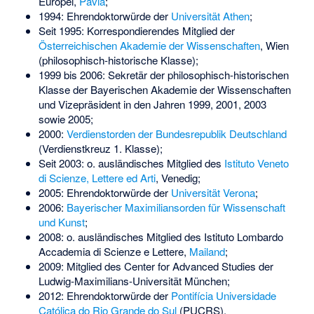
Europei,
Pavia
;
1994: Ehrendoktorwürde der
Universität Athen
;
Seit 1995: Korrespondierendes Mitglied der
Österreichischen Akademie der Wissenschaften
, Wien
(philosophisch-historische Klasse);
1999 bis 2006: Sekretär der philosophisch-historischen
Klasse der Bayerischen Akademie der Wissenschaften
und Vizepräsident in den Jahren 1999, 2001, 2003
sowie 2005;
2000:
Verdienstorden der Bundesrepublik Deutschland
(Verdienstkreuz 1. Klasse);
Seit 2003: o. ausländisches Mitglied des
Istituto Veneto
di Scienze, Lettere ed Arti
, Venedig;
2005: Ehrendoktorwürde der
Universität Verona
;
2006:
Bayerischer Maximiliansorden für Wissenschaft
und Kunst
;
2008: o. ausländisches Mitglied des Istituto Lombardo
Accademia di Scienze e Lettere,
Mailand
;
2009: Mitglied des Center for Advanced Studies der
Ludwig-Maximilians-Universität München;
2012: Ehrendoktorwürde der
Pontifícia Universidade
Católica do Rio Grande do Sul
(PUCRS).