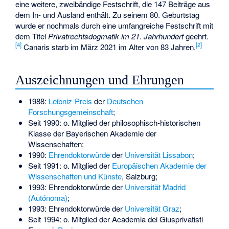
eine weitere, zweibändige Festschrift, die 147 Beiträge aus
dem In- und Ausland enthält. Zu seinem 80. Geburtstag
wurde er nochmals durch eine umfangreiche Festschrift mit
dem Titel
Privatrechtsdogmatik im 21. Jahrhundert
geehrt.
[
4
]
[
2
]
Canaris starb im März 2021 im Alter von 83 Jahren.
Auszeichnungen und Ehrungen
1988:
Leibniz-Preis
der
Deutschen
Forschungsgemeinschaft
;
Seit 1990: o. Mitglied der philosophisch-historischen
Klasse der Bayerischen Akademie der
Wissenschaften;
1990:
Ehrendoktorwürde
der
Universität Lissabon
;
Seit 1991: o. Mitglied der
Europäischen Akademie der
Wissenschaften und Künste
, Salzburg;
1993: Ehrendoktorwürde der
Universität Madrid
(Autónoma)
;
1993: Ehrendoktorwürde der
Universität Graz
;
Seit 1994: o. Mitglied der Academia dei Giusprivatisti