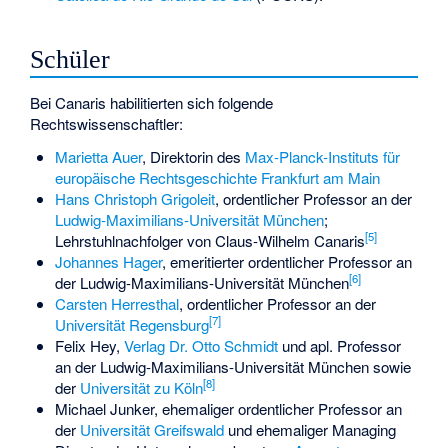
Schüler
Bei Canaris habilitierten sich folgende
Rechtswissenschaftler:
Marietta Auer
, Direktorin des
Max-Planck-Instituts für
europäische Rechtsgeschichte Frankfurt am Main
Hans Christoph Grigoleit
, ordentlicher Professor an der
Ludwig-Maximilians-Universität München
;
[
5
]
Lehrstuhlnachfolger von Claus-Wilhelm Canaris
Johannes Hager
, emeritierter ordentlicher Professor an
[
6
]
der Ludwig-Maximilians-Universität München
Carsten Herresthal
, ordentlicher Professor an der
[
7
]
Universität Regensburg
Felix Hey
,
Verlag Dr. Otto Schmidt
und apl. Professor
an der Ludwig-Maximilians-Universität München sowie
[
8
]
der
Universität zu Köln
Michael Junker
, ehemaliger ordentlicher Professor an
der
Universität Greifswald
und ehemaliger Managing