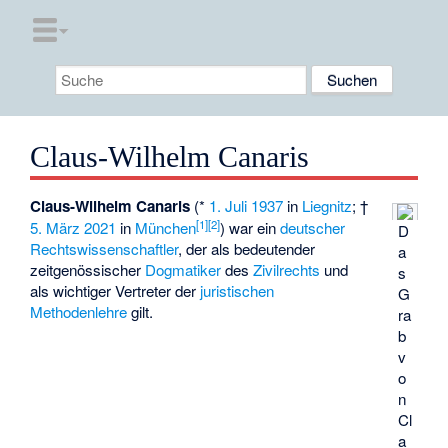
Claus-Wilhelm Canaris
Claus-Wilhelm Canaris
(*
1. Juli
1937
in
Liegnitz
; †
[
1
]
[
2
]
5. März
2021
in
München
) war ein
deutscher
D
Rechtswissenschaftler
, der als bedeutender
a
zeitgenössischer
Dogmatiker
des
Zivilrechts
und
s
als wichtiger Vertreter der
juristischen
G
Methodenlehre
gilt.
ra
b
v
o
n
Cl
a