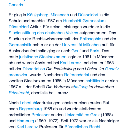
Canaris
.
Er ging in
Königsberg
,
Miesbach
und
Düsseldorf
in die
Schule und machte 1957 am
Humboldt-Gymnasium
Düsseldorf
Abitur. Für seine Leistungen wurde er in die
Studienstiftung des deutschen Volkes
aufgenommen. Das
Studium der Rechtswissenschaft, der
Philosophie
und der
Germanistik
nahm er an der
Universität München
auf; für
Auslandsaufenthalte ging er nach
Genf
und
Paris
. Das
erste
juristische Staatsexamen
legte er 1961 in München
ab und wurde Assistent bei
Karl Larenz
, bei dem er 1963
mit der
Dissertation
Die Feststellung von Lücken im
Gesetz
promoviert
wurde. Nach dem
Referendariat
und dem
zweiten Staatsexamen 1965 in München
habilitierte
er sich
1967 mit der Schrift
Die Vertrauens
haftung
im deutschen
Privatrecht
, ebenfalls bei Larenz.
Nach
Lehrstuhl
vertretungen lehnte er einen ersten Ruf
nach
Regensburg
1968 ab und wurde stattdessen
ordentlicher
Professor
an den
Universitäten
Graz
(1968)
und
Hamburg
(1969–1972). Seit 1972 war er als Nachfolger
von
Karl Larenz
Professor für
Bürgerliches Recht
,