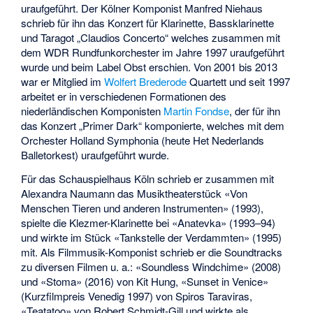
uraufgeführt. Der Kölner Komponist Manfred Niehaus
schrieb für ihn das Konzert für Klarinette, Bassklarinette
und Taragot „Claudios Concerto“ welches zusammen mit
dem WDR Rundfunkorchester im Jahre 1997 uraufgeführt
wurde und beim Label Obst erschien. Von 2001 bis 2013
war er Mitglied im
Wolfert Brederode
Quartett und seit 1997
arbeitet er in verschiedenen Formationen des
niederländischen Komponisten
Martin Fondse
, der für ihn
das Konzert „Primer Dark“ komponierte, welches mit dem
Orchester Holland Symphonia (heute Het Nederlands
Balletorkest) uraufgeführt wurde.
Für das Schauspielhaus Köln schrieb er zusammen mit
Alexandra Naumann das Musiktheaterstück «Von
Menschen Tieren und anderen Instrumenten» (1993),
spielte die Klezmer-Klarinette bei «Anatevka» (1993–94)
und wirkte im Stück «Tankstelle der Verdammten» (1995)
mit. Als Filmmusik-Komponist schrieb er die Soundtracks
zu diversen Filmen u. a.: «Soundless Windchime» (2008)
und «Stoma» (2016) von Kit Hung, «Sunset in Venice»
(Kurzfilmpreis Venedig 1997) von Spiros Taraviras,
«Teatatoo» von Robert Schmidt-Gill und wirkte als