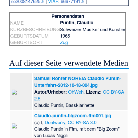
no2008147625
|
VIAF
:
66677191
|
Personendaten
Puntin, Claudio
NAME
KURZBESCHREIBUNG
Schweizer Musiker und Künstler
GEBURTSDATUM
1965
GEBURTSORT
Zug
Auf dieser Seite verwendete Medien
Samuel Rohrer NOREIA Claudio Puntin-
Unterfahrt-2012-10-18-004.jpg
Autor/Urheber:
OhWeh
,
Lizenz:
CC BY-SA
2.5
Claudio Puntin, Bassklarinette
Claudio-puntin-bigzoom-ffm001.jpg
(c) I,
Dontworry
,
CC BY-SA 3.0
Claudio Puntin in Ffm, mit dem "Big Zoom"
von Lucas Niggli