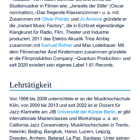
Studiomusiker in Filmen wie: „Jenseits der Stille“ (Oscar
nomination),«Das fliegende Klassenzimmer» u. a. mit.
Zusammen mit
Oliver Potratz
und
Jo Ambros
gründete er
die „Instant Music Factory“, die in Echtzeit eigenständige
Klangkunst für Radio, Film, Theater und Industrie
produziert, 2011 das Elektro-Akustik Trios Ambiq
zusammen mit
Samuel Rohrer
und
Max Loderbauer
. Mit
dem Filmemacher
Axel Kindermann
zusammen gründete
er die Filmproduktion Company «Quantum Production» und
seit 2020 existiert sein eigenes Label 1.61 Records.
Lehrtätigkeit
Von 1998 bis 2008 unterrichtete er an der Musikhochschule
Köln, von 2009 bis 2013 und seit 2022 ist er Dozent für
Jazz-Klarinette am JIB
Universität der Künste Berlin
, er gibt
internationale Masterclasses und Workshops u. a. an:
California Jazz Conservatory, Musikhochschulen in Trento,
Helsinki, Beijing, Bangkok, Hanoi, Luzern, Leipzig,
Dresden, Arnhem, Belgrad, La Paz, Santiago. Unter seinen