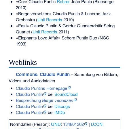
«Cor» Claudio Puntin
Rohrer
João Paulo
(Blueserge
2010)
«Berge versetzen» Claudio Puntin & Lucerne-Jazz-
Orchestra (
Unit Records
2010)
«East» Claudio Puntin & Gerdur Gunnarsdottir String
Quartet (
Unit Records
2011)
«Elephants Love Affair» Schorn Puntin Duo (NCC
1993)
Weblinks
Commons
: Claudio Puntin
– Sammlung von Bildern,
Videos und Audiodateien
Claudio Puntins Homepage
Claudio Puntin
bei
SoundCloud
Besprechung
Berge versetzen
Claudio Puntin
bei
Discogs
Claudio Puntin
bei
IMDb
Normdaten (Person):
GND
:
134801202
|
LCCN
: