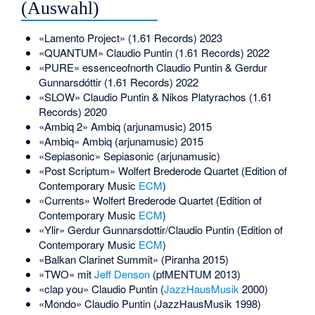
(Auswahl)
«Lamento Project» (1.61 Records) 2023
«QUANTUM» Claudio Puntin (1.61 Records) 2022
«PURE» essenceofnorth Claudio Puntin & Gerdur
Gunnarsdóttir (1.61 Records) 2022
«SLOW» Claudio Puntin & Nikos Platyrachos (1.61
Records) 2020
«Ambiq 2» Ambiq (arjunamusic) 2015
«Ambiq» Ambiq (arjunamusic) 2015
«Sepiasonic» Sepiasonic (arjunamusic)
«Post Scriptum» Wolfert Brederode Quartet (Edition of
Contemporary Music
ECM
)
«Currents» Wolfert Brederode Quartet (Edition of
Contemporary Music
ECM
)
«Ylir» Gerdur Gunnarsdottir/Claudio Puntin (Edition of
Contemporary Music
ECM
)
«Balkan Clarinet Summit» (
Piranha
2015)
«TWO» mit
Jeff Denson
(
pfMENTUM
2013)
«clap you» Claudio Puntin (
JazzHausMusik
2000)
«Mondo» Claudio Puntin (JazzHausMusik 1998)