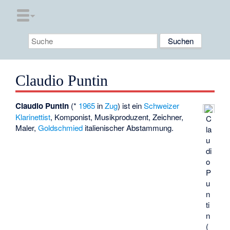
Claudio Puntin
Claudio Puntin
(*
1965
in
Zug
) ist ein
Schweizer
Klarinettist
, Komponist, Musikproduzent, Zeichner,
C
Maler,
Goldschmied
italienischer Abstammung.
la
u
di
o
P
u
n
ti
n
(