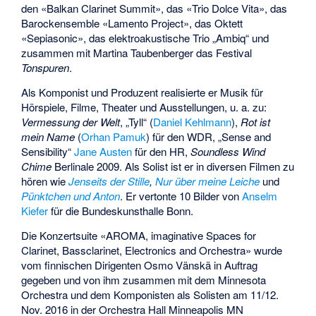
den «Balkan Clarinet Summit», das «Trio Dolce Vita», das
Barockensemble «Lamento Project», das Oktett
«Sepiasonic», das elektroakustische Trio „Ambiq“ und
zusammen mit Martina Taubenberger das Festival
Tonspuren
.
Als Komponist und Produzent realisierte er Musik für
Hörspiele, Filme, Theater und Ausstellungen, u. a. zu:
Vermessung der Welt
, „Tyll“ (
Daniel Kehlmann
),
Rot ist
mein Name
(
Orhan Pamuk
) für den WDR, „Sense and
Sensibility“
Jane Austen
für den HR,
Soundless Wind
Chime
Berlinale 2009
. Als Solist ist er in diversen Filmen zu
hören wie
Jenseits der Stille
,
Nur über meine Leiche
und
Pünktchen und Anton
. Er vertonte 10 Bilder von
Anselm
Kiefer
für die Bundeskunsthalle Bonn.
Die Konzertsuite «AROMA, imaginative Spaces for
Clarinet, Bassclarinet, Electronics and Orchestra» wurde
vom finnischen Dirigenten Osmo Vänskä in Auftrag
gegeben und von ihm zusammen mit dem Minnesota
Orchestra und dem Komponisten als Solisten am 11/12.
Nov. 2016 in der Orchestra Hall Minneapolis MN