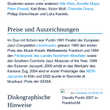
Studenten waren unter anderem
Nils Klein
,
Annette Maye
,
Peter Ehwald
,
Kati Brien
,
Victor Wolf
,
Charlotte Greve
,
Philipp Gerschlauer
und
Luka Kastelic
.
Preise und Auszeichnungen
Im Duo mit Schorn war Puntin 1991 Finalist der
European
Jazz-Competition
Leverkusen
, gewann 1993 den ersten
Preis des
Musik-Kreativ Wettbewerbs
Frankfurt und 1994
den
Förderpreis des Landes Nordrhein-Westfalen
sowie
den Southern Comforts Jazz-Musician of the Year, 1999
den Essener Jazzpott, 2000 erhält er das Werkjahr des
Kantons Zug, 2004 wird er erster Preisträger des
WDR-
Jazzpreis
in Köln und 2022 wurde er Nominée dt.
Musikaut.-Preis der GEMA.
(c) I,
Dontworry
,
CC BY-SA 3.0
Diskographische
Claudio Puntin 2007 in
Frankfurt/M
Hinweise