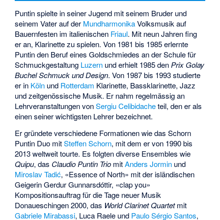
Puntin spielte in seiner Jugend mit seinem Bruder und
seinem Vater auf der
Mundharmonika
Volksmusik auf
Bauernfesten im italienischen
Friaul
. Mit neun Jahren fing
er an, Klarinette zu spielen. Von 1981 bis 1985 erlernte
Puntin den Beruf eines Goldschmiedes an der Schule für
Schmuckgestaltung
Luzern
und erhielt 1985 den
Prix Golay
Buchel Schmuck und Design
. Von 1987 bis 1993 studierte
er in
Köln
und
Rotterdam
Klarinette, Bassklarinette, Jazz
und zeitgenössische Musik. Er nahm regelmässig an
Lehrveranstaltungen von
Sergiu Celibidache
teil, den er als
einen seiner wichtigsten Lehrer bezeichnet.
Er gründete verschiedene Formationen wie das Schorn
Puntin Duo mit
Steffen Schorn
, mit dem er von 1990 bis
2013 weltweit tourte. Es folgten diverse Ensembles wie
Quipu
, das
Claudio Puntin Trio
mit
Anders Jormin
und
Miroslav Tadić
, «Essence of North» mit der isländischen
Geigerin Gerdur Gunnarsdóttir, «clap you»
Kompositionsauftrag für die Tage neuer Musik
Donaueschingen 2000, das
World Clarinet Quartet
mit
Gabriele Mirabassi
,
Luca Raele
und
Paulo Sérgio Santos
,