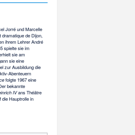
el Jorré und Marcelle
t dramatique de Dijon,
ben ihrem Lehrer André
 spielte sie im
erhielt sie am
ann sie eine
el zur Ausbildung die
ektiv-Abenteuern
ice
folgte 1967 eine
 Der bekannte
inrich IV
ans
Théâtre
 die Hauptrolle in