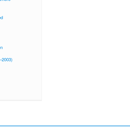
ed
en
–2003)