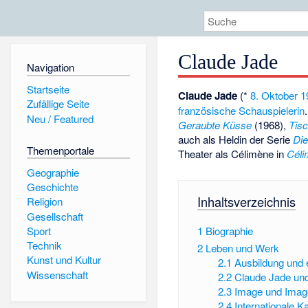
Claude Jade
Navigation
Startseite
Claude Jade
(*
8. Oktober
1
Zufällige Seite
französische
Schauspielerin
Neu / Featured
Geraubte Küsse
(1968),
Tisc
auch als Heldin der Serie
Die
Themenportale
Theater als Célimène in
Céli
Geographie
Geschichte
Inhaltsverzeichnis
Religion
Gesellschaft
Sport
1
Biographie
Technik
2
Leben und Werk
Kunst und Kultur
2.1
Ausbildung und 
Wissenschaft
2.2
Claude Jade und
2.3
Image und Ima
2.4
Internationale Ka