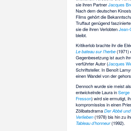
sie ihren Partner
Jacques Br
Nach dem deutschen Kinostar
Films gehört die Bekanntsch
Truffaut genügend fasziniert
sie die ihren Verlobten
Jean-
bleibt.
Kritikerlob brachte ihr die 
Le bateau sur l’herbe
(1971) 
Gegenbesetzung ist auch ihre
verführter Autor (
Jacques W
Schriftsteller. In
Benoît Lamy
einen Wandel von der gehors
Dennoch wurde sie meist als p
entwickelnde Laura in
Serge
Fresson
) wird sie ermutigt, i
kompromisslos in einen Pries
Zölibatsdrama
Der Abbé und 
Verlieben
(1978) bis hin zu i
Tableau d’honneur
(1992).