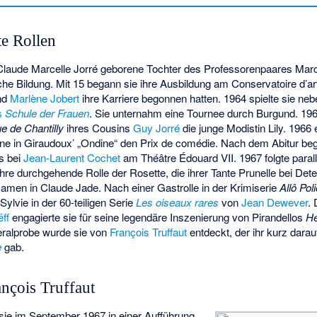
e Rollen
Claude Marcelle Jorré geborene Tochter des Professorenpaares Marc
che Bildung. Mit 15 begann sie ihre Ausbildung am Conservatoire d’ar
nd
Marlène Jobert
ihre Karriere begonnen hatten. 1964 spielte sie ne
s
Schule der Frauen
. Sie unternahm eine Tournee durch Burgund. 1965
ue de Chantilly
ihres Cousins
Guy Jorré
die junge Modistin Lily. 1966 
ine in Giraudoux’ „Ondine“ den Prix de comédie. Nach dem Abitur beg
s bei
Jean-Laurent Cochet
am Théâtre Édouard VII. 1967 folgte parall
 ihre durchgehende Rolle der Rosette, die ihrer Tante Prunelle bei Det
 Namen in Claude Jade. Nach einer Gastrolle in der Krimiserie
Allô Pol
Sylvie in der 60-teiligen Serie
Les oiseaux rares
von
Jean Dewever
.
ff
engagierte sie für seine legendäre Inszenierung von Pirandellos
He
neralprobe wurde sie von
François Truffaut
entdeckt, der ihr kurz darauf
e
gab.
nçois Truffaut
ie im September 1967 in einer Aufführung