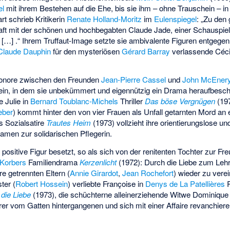
el
mit ihrem Bestehen auf die Ehe, bis sie ihm – ohne Trauschein – in 
t schrieb Kritikerin
Renate Holland-Moritz
im
Eulenspiegel
: „Zu den
aft mit der schönen und hochbegabten Claude Jade, einer Schauspiele
e […] .“ Ihrem Truffaut-Image setzte sie ambivalente Figuren entgegen
Claude Dauphin
für den mysteriösen
Gérard Barray
verlassende Cécil
Eléonore zwischen den Freunden
Jean-Pierre Cassel
und
John McEner
ein, in dem sie unbekümmert und eigennützig ein Drama heraufbesch
 Julie in
Bernard Toublanc-Michels
Thriller
Das böse Vergnügen
(197
eber
) kommt hinter den von vier Frauen als Unfall getarnten Mord an 
s
Sozialsatire
Trautes Heim
(1973) vollzieht ihre orientierungslose u
amen zur solidarischen Pflegerin.
ositive Figur besetzt, so als sich von der renitenten Tochter zur Fre
 Korbers
Familiendrama
Kerzenlicht
(1972): Durch die Liebe zum Lehr
hre getrennten Eltern (
Annie Girardot
,
Jean Rochefort
) wieder zu verei
ter (
Robert Hossein
) verliebte Françoise in
Denys de La Patellières
R
die Liebe
(1973), die schüchterne alleinerziehende Witwe Dominique
hrer vom Gatten hintergangenen und sich mit einer Affaire revanchiere