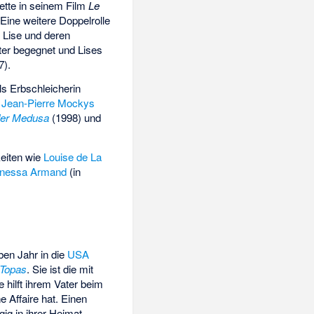
iette in seinem Film
Le
Eine weitere Doppelrolle
e Lise und deren
äter begegnet und Lises
7).
ls Erbschleicherin
n
Jean-Pierre Mockys
der Medusa
(1998) und
keiten wie
Louise de La
Inessa Armand
(in
ben Jahr in die
USA
Topas
. Sie ist die mit
e hilft ihrem Vater beim
ne Affaire hat. Einen
gig in ihrer Heimat