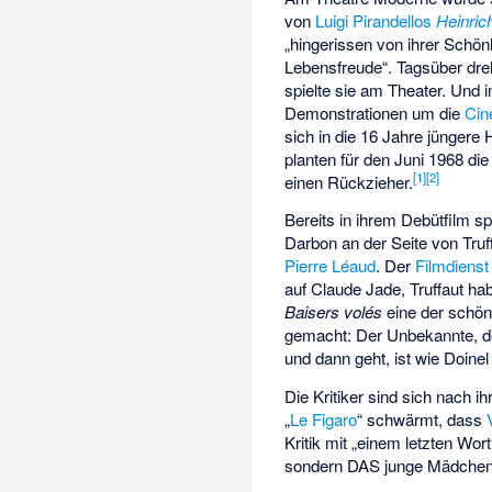
von
Luigi Pirandellos
Heinric
„hingerissen von ihrer Schön
Lebensfreude“. Tagsüber dre
spielte sie am Theater. Und i
Demonstrationen um die
Cin
sich in die 16 Jahre jüngere 
planten für den Juni 1968 di
[
1
]
[
2
]
einen Rückzieher.
Bereits in ihrem Debütfilm spi
Darbon an der Seite von Truf
Pierre Léaud
. Der
Filmdienst
auf Claude Jade, Truffaut ha
Baisers volés
eine der schön
gemacht: Der Unbekannte, de
und dann geht, ist wie Doinel
Die Kritiker sind sich nach 
„
Le Figaro
“ schwärmt, dass
Kritik mit „einem letzten Wo
sondern DAS junge Mädchen. 