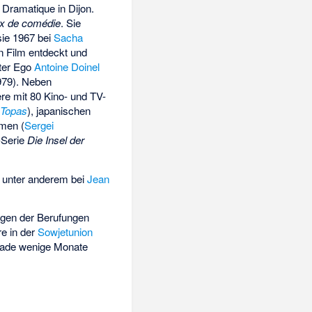
 Dramatique in Dijon.
ix de comédie
. Sie
sie 1967 bei
Sacha
n Film entdeckt und
lter Ego
Antoine Doinel
79). Neben
iere mit 80 Kino- und TV-
Topas
), japanischen
lmen (
Sergei
-Serie
Die Insel der
, unter anderem bei
Jean
egen der Berufungen
e in der
Sowjetunion
Jade wenige Monate