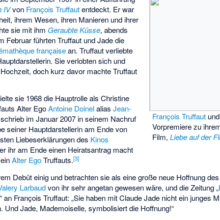
h IV
von
François Truffaut
entdeckt. Er war
heit, ihrem Wesen, ihren Manieren und ihrer
hte sie mit ihm
Geraubte Küsse
, abends
m Februar führten Truffaut und Jade die
émathèque française
an. Truffaut verliebte
Hauptdarstellerin. Sie verlobten sich und
e Hochzeit, doch kurz davor machte Truffaut
elte sie 1968 die Hauptrolle als Christine
fauts Alter Ego
Antoine Doinel
alias
Jean-
François Truffaut
und 
schrieb im Januar 2007 in seinem Nachruf
Vorpremiere zu ihre
be seiner Hauptdarstellerin am Ende von
Film,
Liebe auf der F
sten Liebeserklärungen des
Kinos
r ihr am Ende einen Heiratsantrag macht
[
3
]
 ein
Alter Ego
Truffauts.
ihrem Debüt einig und betrachten sie als eine große neue Hoffnung de
Valery Larbaud
von ihr sehr angetan gewesen wäre, und die Zeitung „
rt“ an François Truffaut: „Sie haben mit Claude Jade nicht ein junges
Und Jade, Mademoiselle, symbolisiert die Hoffnung!“