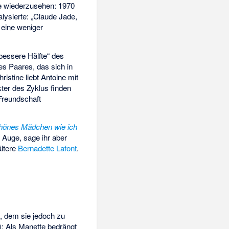
ne wiederzusehen: 1970
lysierte: „Claude Jade,
e eine weniger
bessere Hälfte“ des
es Paares, das sich in
istine liebt Antoine mit
kter des Zyklus finden
 Freundschaft
hönes Mädchen wie ich
 Auge, sage ihr aber
ältere
Bernadette Lafont
.
o, dem sie jedoch zu
: Als Manette bedrängt