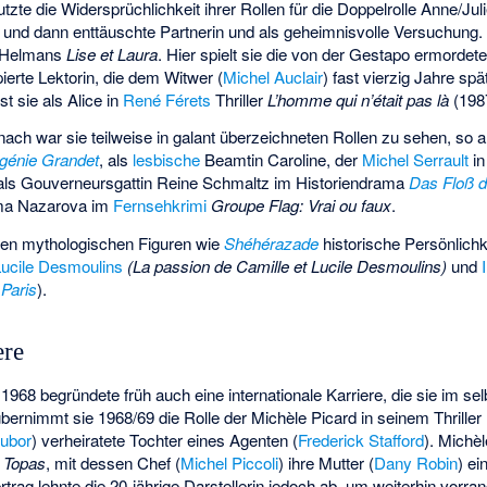
tzte die Widersprüchlichkeit ihrer Rollen für die Doppelrolle Anne/Jul
 und dann enttäuschte Partnerin und als geheimnisvolle Versuchung. 
 Helmans
Lise et Laura
. Hier spielt sie die von der Gestapo ermordet
ierte Lektorin, die dem Witwer (
Michel Auclair
) fast vierzig Jahre sp
st sie als Alice in
René Férets
Thriller
L’homme qui n’était pas là
(198
ach war sie teilweise in galant überzeichneten Rollen zu sehen, so a
génie Grandet
, als
lesbische
Beamtin Caroline, der
Michel Serrault
i
 als Gouverneursgattin
Reine Schmaltz
im Historiendrama
Das Floß 
mma Nazarova im
Fernsehkrimi
Groupe Flag: Vrai ou faux
.
ben mythologischen Figuren wie
Shéhérazade
historische Persönlich
Lucile Desmoulins
(La passion de Camille et Lucile Desmoulins)
und
 Paris
).
ere
1968 begründete früh auch eine internationale Karriere, die sie im sel
bernimmt sie 1968/69 die Rolle der Michèle Picard in seinem Thriller
Subor
) verheiratete Tochter eines Agenten (
Frederick Stafford
). Michèl
s
Topas
, mit dessen Chef (
Michel Piccoli
) ihre Mutter (
Dany Robin
) ei
rag lehnte die 20-jährige Darstellerin jedoch ab, um weiterhin vorran