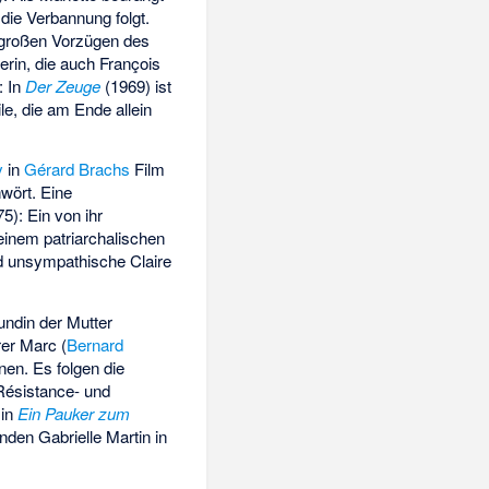
die Verbannung folgt.
 großen Vorzügen des
rin, die auch François
: In
Der Zeuge
(1969) ist
e, die am Ende allein
y
in
Gérard Brachs
Film
wört. Eine
5): Ein von ihr
einem patriarchalischen
nd unsympathische Claire
undin der Mutter
er Marc (
Bernard
nen. Es folgen die
ésistance- und
 in
Ein Pauker zum
nden Gabrielle Martin in