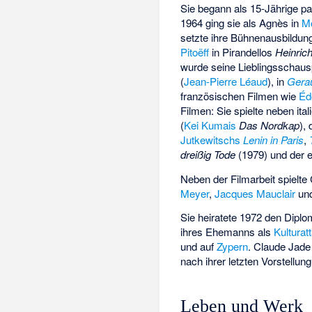
Sie begann als 15-Jährige pa
1964 ging sie als Agnès in
Mo
setzte ihre Bühnenausbildung
Pitoëff
in Pirandellos
Heinrich
wurde seine Lieblingsschausp
(
Jean-Pierre Léaud
), in
Gera
französischen Filmen wie
Éd
Filmen: Sie spielte neben it
(
Kei Kumais
Das Nordkap
),
Jutkewitschs
Lenin in Paris
,
dreißig Tode
(1979) und der 
Neben der Filmarbeit spielte
Meyer
,
Jacques Mauclair
un
Sie heiratete 1972 den Dipl
ihres Ehemanns als
Kulturat
und auf
Zypern
. Claude Jad
nach ihrer letzten Vorstellun
Leben und Werk