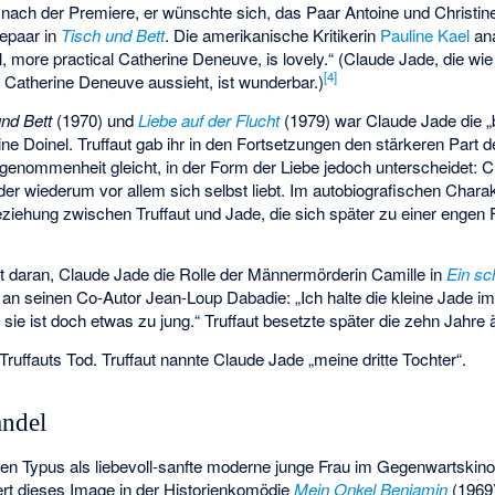
 nach der Premiere, er wünschte sich, das Paar Antoine und Christi
epaar in
Tisch und Bett
. Die amerikanische Kritikerin
Pauline Kael
ana
l, more practical Catherine Deneuve, is lovely.“ (Claude Jade, die wi
[
4
]
 Catherine Deneuve aussieht, ist wunderbar.)
und Bett
(1970) und
Liebe auf der Flucht
(1979) war Claude Jade die „
ne Doinel. Truffaut gab ihr in den Fortsetzungen den stärkeren Part d
genommenheit gleicht, in der Form der Liebe jedoch unterscheidet: Chr
er wiederum vor allem sich selbst liebt. Im autobiografischen Chara
eziehung zwischen Truffaut und Jade, die sich später zu einer engen
ut daran, Claude Jade die Rolle der Männermörderin Camille in
Ein sc
an seinen Co-Autor Jean-Loup Dabadie: „Ich halte die kleine Jade im
 sie ist doch etwas zu jung.“ Truffaut besetzte später die zehn Jahre 
 Truffauts Tod. Truffaut nannte Claude Jade „meine dritte Tochter“.
ndel
hren Typus als liebevoll-sanfte moderne junge Frau im Gegenwartskin
iert dieses Image in der Historienkomödie
Mein Onkel Benjamin
(1969)