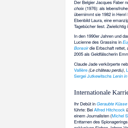
Der Belgier
Jacques Faber
nu
choix
(1976): als lebensfrohe
übernimmt sie 1982 in
Henri
Ebenbild Laura, eine emanzip
Tagebücher liest. Zwielichtig i
In den 1990er Jahren und dan
Lucienne des Grassins in
Eu
Bonsoir
die Erbschaft rettet,
2005 als Geldfälscherin E
Claude Jade verkörperte ne
Vallière
(Le château perdu)
,
Sergei Jutkewitschs
Lenin in
Internationale Karri
Ihr Debüt in
Geraubte Küsse
führte: Bei
Alfred Hitchcock
ü
einem Journalisten (
Michel 
Enttarnen des Spionagering
exklusiven Sieben-Jahres-Vert