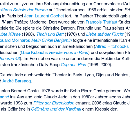
rallel zum Lyzeum ihre Schauspielausbildung am Conservatoire d’Art
lières
Schule der Frauen
auf Theatertournee. 1966 erhielt sie den
Pr
 in Paris bei
Jean-Laurent Cochet
fort. Ihr Pariser Theaterdebüt gab 
 IV
am
Théâtre Moderne
. Dort wurde sie von
François Truffaut
für de
ielerin: Sie spielte die Christine Darbon, Freundin und Frau seines A
ubte Küsse
(1968),
Tisch und Bett
(1970) und
Liebe auf der Flucht
(19
ouard Molinaros
Mein Onkel Benjamin
folgte eine internationale Karr
alienischen und belgischen auch in amerikanischen (
Alfred Hitchcocks
 deutschen (
Gabi Kubachs
Rendezvous in Paris
) und sowjetischen Fi
Teheran 43
). Im Fernsehen war sie unter anderem die Heldin der Kult
ersten französischen Daily Soap
Cap des Pins
(1998–2000).
 Claude Jade auch weiterhin Theater in Paris, Lyon, Dijon und Nantes
d
André Barsacq
.
omaten Bernard Coste. 1976 wurde ihr Sohn Pierre Coste geboren. W
taché
ins Ausland lebte Claude Jade in den 1980er Jahren sechs Jahr
e wurde 1998 zum
Ritter der Ehrenlegion
ernannt. 2006 erlag Claude 
g als Célimène in
Célimène und der Kardinal
einem Krebsleiden.