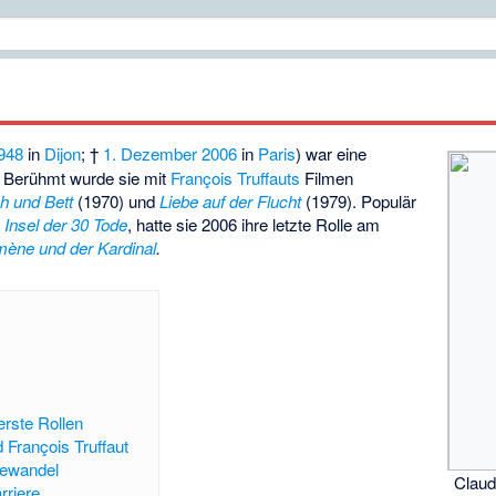
948
in
Dijon
; †
1. Dezember
2006
in
Paris
) war eine
. Berühmt wurde sie mit
François Truffauts
Filmen
h und Bett
(1970) und
Liebe auf der Flucht
(1979). Populär
 Insel der 30 Tode
, hatte sie 2006 ihre letzte Rolle am
mène und der Kardinal
.
erste Rollen
 François Truffaut
gewandel
Claud
rriere