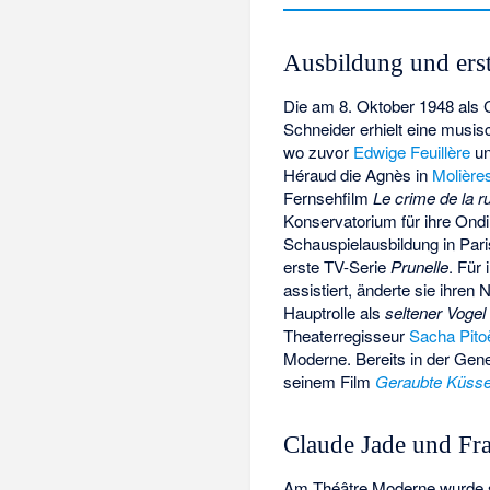
Ausbildung und erst
Die am 8. Oktober 1948 als 
Schneider erhielt eine musis
wo zuvor
Edwige Feuillère
u
Héraud die Agnès in
Molière
Fernsehfilm
Le crime de la r
Konservatorium für ihre Ond
Schauspielausbildung in Pari
erste TV-Serie
Prunelle
. Für
assistiert, änderte sie ihren
Hauptrolle als
seltener Vogel
Theaterregisseur
Sacha Pitoë
Moderne
. Bereits in der Ge
seinem Film
Geraubte Küss
Claude Jade und Fra
Am
Théâtre Moderne
wurde s