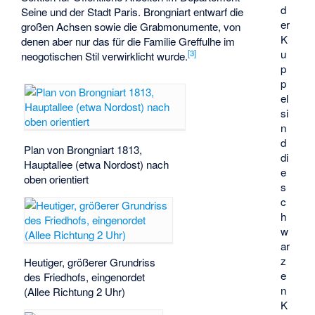
d
Seine und der Stadt Paris. Brongniart entwarf die
er
großen Achsen sowie die Grabmonumente, von
K
denen aber nur das für die Familie
Greffulhe
im
u
[
3
]
neogotischen Stil verwirklicht wurde.
p
p
el
si
n
d
Plan von Brongniart 1813,
di
Hauptallee (etwa Nordost) nach
e
oben orientiert
s
c
h
w
ar
z
Heutiger, größerer Grundriss
e
des Friedhofs, eingenordet
n
(Allee Richtung 2 Uhr)
K