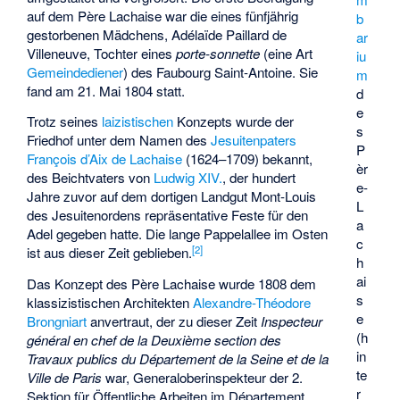
auf dem Père Lachaise war die eines fünfjährig
b
gestorbenen Mädchens, Adélaïde Paillard de
ar
Villeneuve, Tochter eines
porte-sonnette
(eine Art
iu
Gemeindediener
) des
Faubourg Saint-Antoine
. Sie
m
fand am 21. Mai 1804 statt.
d
e
Trotz seines
laizistischen
Konzepts wurde der
s
Friedhof unter dem Namen des
Jesuitenpaters
P
François d’Aix de Lachaise
(1624–1709) bekannt,
èr
des Beichtvaters von
Ludwig XIV.
, der hundert
e-
Jahre zuvor auf dem dortigen Landgut Mont-Louis
L
des Jesuitenordens repräsentative Feste für den
a
Adel gegeben hatte. Die lange Pappelallee im Osten
c
[
2
]
ist aus dieser Zeit geblieben.
h
ai
Das Konzept des Père Lachaise wurde 1808 dem
s
klassizistischen Architekten
Alexandre-Théodore
e
Brongniart
anvertraut, der zu dieser Zeit
Inspecteur
(h
général en chef de la Deuxième section des
in
Travaux publics du Département de la Seine et de la
te
Ville de Paris
war, Generaloberinspekteur der 2.
r
Sektion für Öffentliche Arbeiten im Département