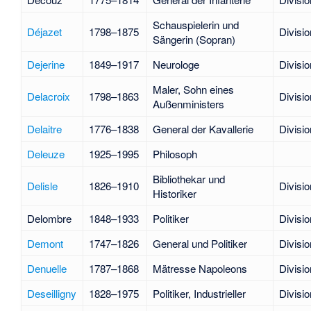
Schauspielerin und
Déjazet
1798–1875
Divisio
Sängerin (Sopran)
Dejerine
1849–1917
Neurologe
Divisio
Maler, Sohn eines
Delacroix
1798–1863
Divisio
Außenministers
Delaitre
1776–1838
General der Kavallerie
Divisio
Deleuze
1925–1995
Philosoph
Bibliothekar und
Delisle
1826–1910
Divisio
Historiker
Delombre
1848–1933
Politiker
Divisio
Demont
1747–1826
General und Politiker
Divisio
Denuelle
1787–1868
Mätresse Napoleons
Divisio
Deseilligny
1828–1975
Politiker, Industrieller
Divisio