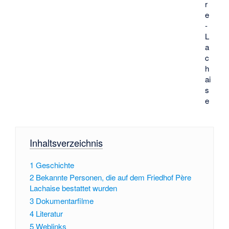
r
e
-
L
a
c
h
ai
s
e
Inhaltsverzeichnis
1
Geschichte
2
Bekannte Personen, die auf dem Friedhof Père
Lachaise bestattet wurden
3
Dokumentarfilme
4
Literatur
5
Weblinks