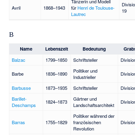
Tänzerin und Modell
Divisi
Avril
1868–1943
für
Henri de Toulouse-
19
Lautrec
B
Name
Lebenszeit
Bedeutung
Grabs
Balzac
1799–1850
Schriftsteller
Divisio
Politiker und
Barbe
1836–1890
Divisio
Industrieller
Barbusse
1873–1935
Schriftsteller
Divisio
Barillet-
Gärtner und
1824–1873
Divisio
Deschamps
Landschaftsarchitekt
Politiker während der
Barras
1755–1829
französischen
Divisio
Revolution