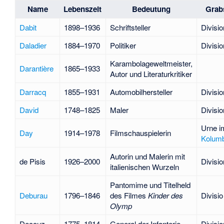
Name
Lebenszeit
Bedeutung
Grabs
Dabit
1898–1936
Schriftsteller
Divisio
Daladier
1884–1970
Politiker
Divisio
Karambolageweltmeister,
Darantière
1865–1933
Autor und Literaturkritiker
Darracq
1855–1931
Automobilhersteller
Divisio
David
1748–1825
Maler
Divisio
Urne i
Day
1914–1978
Filmschauspielerin
Kolum
Autorin und Malerin mit
de Pisis
1926–2000
Divisio
italienischen Wurzeln
Pantomime und Titelheld
Deburau
1796–1846
des Filmes
Kinder des
Divisio
Olymp
Decouz
1775–1814
General der Infanterie
Divisio