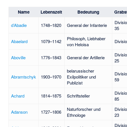
Name
Lebenszeit
Bedeutung
Grabst
Divisi
d’Abadie
1748–1820
General der Infanterie
35
Philosoph, Liebhaber
Abaelard
1079–1142
Divisi
von Heloisa
Divisi
Aboville
1776–1843
General der Artillerie
25
belarussischer
Divisi
Abramtschyk
1903–1970
Exilpolitiker und
59
Publizist
Divisi
Achard
1814–1875
Schriftsteller
85
Naturforscher und
Divisi
Adanson
1727–1806
Ethnologe
23
Divisi