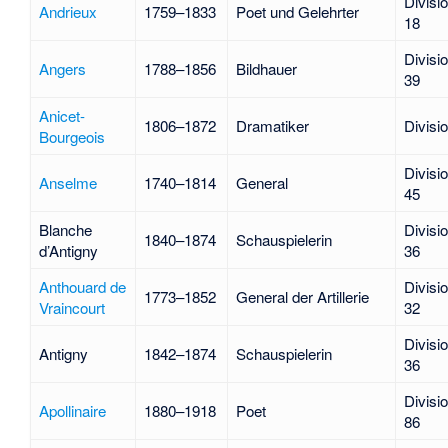
Divisi
Andrieux
1759–1833
Poet und Gelehrter
18
Divisi
Angers
1788–1856
Bildhauer
39
Anicet-
1806–1872
Dramatiker
Divisi
Bourgeois
Divisi
Anselme
1740–1814
General
45
Blanche
Divisi
1840–1874
Schauspielerin
d’Antigny
36
Anthouard de
Divisi
1773–1852
General der Artillerie
Vraincourt
32
Divisi
Antigny
1842–1874
Schauspielerin
36
Divisi
Apollinaire
1880–1918
Poet
86