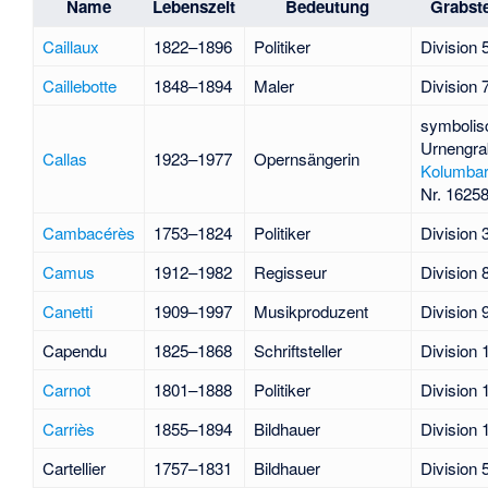
Name
Lebenszeit
Bedeutung
Grabste
Caillaux
1822–1896
Politiker
Division 
Caillebotte
1848–1894
Maler
Division 
symbolis
Urnengra
Callas
1923–1977
Opernsängerin
Kolumba
Nr. 1625
Cambacérès
1753–1824
Politiker
Division 
Camus
1912–1982
Regisseur
Division 
Canetti
1909–1997
Musikproduzent
Division 
Capendu
1825–1868
Schriftsteller
Division 
Carnot
1801–1888
Politiker
Division 
Carriès
1855–1894
Bildhauer
Division 
Cartellier
1757–1831
Bildhauer
Division 