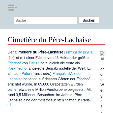
Cimetière du Père-Lachaise
Der
Cimetière du Père-Lachaise
[
simtjɛʁ dy pɛʁ la
ˈʃɛz
] ist mit einer Fläche von 43 Hektar der größte
Ei
Friedhof
von
Paris
und zugleich die erste als
n
Parkfriedhof
angelegte Begräbnisstelle der Welt. Er
er
ist nach
Pater
(franz.
père
)
François d’Aix de
d
Lachaise
benannt, auf dessen Gärten der Friedhof
er
errichtet wurde. In 69.000 Grabstätten wurden
W
bisher etwa eine Million Verstorbene beigesetzt. Mit
e
rund 3,5 Millionen Besuchern im Jahr ist Père
g
Lachaise eine der meistbesuchten Stätten in Paris.
e
[
1
]
a
uf