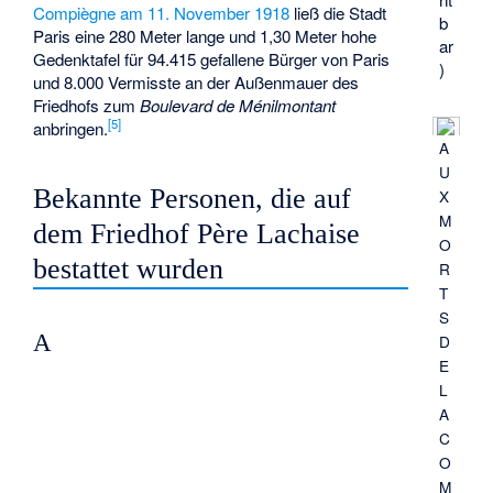
Compiègne am 11. November 1918
ließ die Stadt
b
Paris eine 280 Meter lange und 1,30 Meter hohe
ar
Gedenktafel für 94.415 gefallene Bürger von Paris
)
und 8.000 Vermisste an der Außenmauer des
Friedhofs zum
Boulevard de Ménilmontant
[
5
]
anbringen.
A
U
Bekannte Personen, die auf
X
M
dem Friedhof Père Lachaise
O
bestattet wurden
R
T
S
A
D
E
L
A
C
O
M