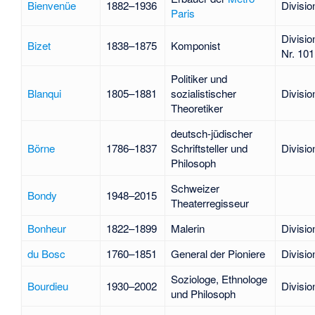
Bienvenüe
1882–1936
Divisio
Paris
Divisio
Bizet
1838–1875
Komponist
Nr. 101
Politiker und
Blanqui
1805–1881
sozialistischer
Divisio
Theoretiker
deutsch-jüdischer
Börne
1786–1837
Schriftsteller und
Divisio
Philosoph
Schweizer
Bondy
1948–2015
Theaterregisseur
Bonheur
1822–1899
Malerin
Divisio
du Bosc
1760–1851
General der Pioniere
Divisio
Soziologe, Ethnologe
Bourdieu
1930–2002
Divisio
und Philosoph