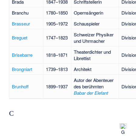
Brada
1847–1938
Schriftstellerin
Divisio
Branchu
1780–1850
Opernsängerin
Divisio
Brasseur
1905–1972
Schauspieler
Divisio
Schweizer Physiker
Breguet
1747–1823
Divisio
und Uhrmacher
Theaterdichter und
Brisebarre
1818–1871
Divisio
Librettist
Brongniart
1739–1813
Architekt
Divisio
Autor der Abenteuer
Brunhoff
1899–1937
des berühmten
Divisio
Babar der Elefant
C
G