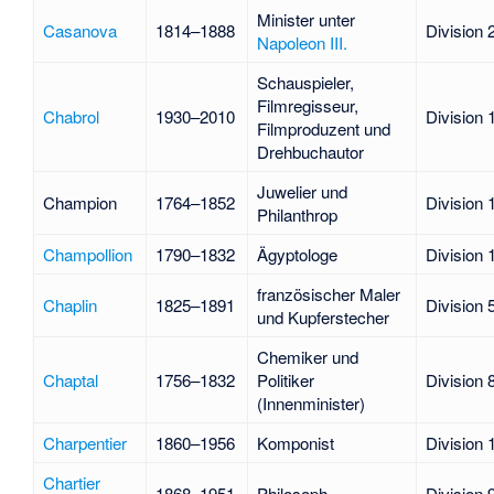
Minister unter
Casanova
1814–1888
Division 
Napoleon III.
Schauspieler,
Filmregisseur,
Chabrol
1930–2010
Division 
Filmproduzent und
Drehbuchautor
Juwelier und
Champion
1764–1852
Division 
Philanthrop
Champollion
1790–1832
Ägyptologe
Division 
französischer Maler
Chaplin
1825–1891
Division 
und Kupferstecher
Chemiker und
Chaptal
1756–1832
Politiker
Division 
(Innenminister)
Charpentier
1860–1956
Komponist
Division 
Chartier
1868–1951
Philosoph
Division 