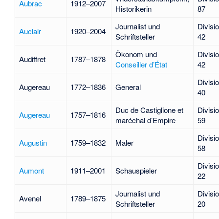
Aubrac
1912–2007
Historikerin
87
Journalist und
Divisi
Auclair
1920–2004
Schriftsteller
42
Ökonom und
Divisi
Audiffret
1787–1878
Conseiller d’État
42
Divisi
Augereau
1772–1836
General
40
Duc de Castiglione et
Divisi
Augereau
1757–1816
maréchal d’Empire
59
Divisi
Augustin
1759–1832
Maler
58
Divisi
Aumont
1911–2001
Schauspieler
22
Journalist und
Divisi
Avenel
1789–1875
Schriftsteller
20