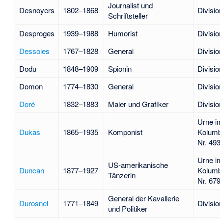
Journalist und
Desnoyers
1802–1868
Divisio
Schriftsteller
Desproges
1939–1988
Humorist
Divisio
Dessoles
1767–1828
General
Divisio
Dodu
1848–1909
Spionin
Divisio
Domon
1774–1830
General
Divisio
Doré
1832–1883
Maler und Grafiker
Divisio
Urne i
Dukas
1865–1935
Komponist
Kolum
Nr. 49
Urne i
US-amerikanische
Duncan
1877–1927
Kolumb
Tänzerin
Nr. 67
General der Kavallerie
Durosnel
1771–1849
Divisio
und Politiker