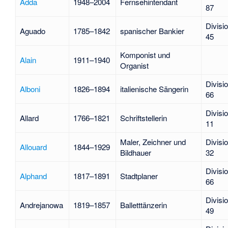
Adda
1948–2004
Fernsehintendant
87
Divisi
Aguado
1785–1842
spanischer Bankier
45
Komponist und
Alain
1911–1940
Organist
Divisi
Alboni
1826–1894
italienische Sängerin
66
Divisi
Allard
1766–1821
Schriftstellerin
11
Maler, Zeichner und
Divisi
Allouard
1844–1929
Bildhauer
32
Divisi
Alphand
1817–1891
Stadtplaner
66
Divisi
Andrejanowa
1819–1857
Balletttänzerin
49