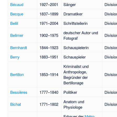
Bécaud
1927–2001
Sänger
Divisio
Becque
1837–1899
Dramatiker
Divisio
Bellil
1971–2004
Schriftstellerin
Divisio
deutscher Autor und
Bellmer
1902–1975
Divisio
Fotograf
Bernhardt
1844–1923
Schauspielerin
Divisio
Berry
1883–1951
Schauspieler
Divisio
Kriminalist und
Anthropologe,
Bertillon
1853–1914
Divisio
Begründer der
Bertillonage
Bessières
1777–1840
Politiker
Divisio
Anatom und
Bichat
1771–1802
Divisio
Physiologe
Erbauer der
Métro