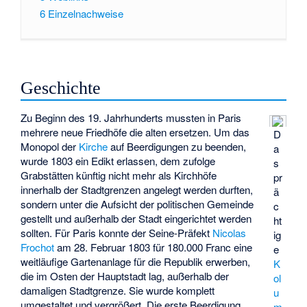
6
Einzelnachweise
Geschichte
Zu Beginn des 19. Jahrhunderts mussten in Paris
mehrere neue Friedhöfe die alten ersetzen. Um das
D
Monopol der
Kirche
auf Beerdigungen zu beenden,
a
wurde 1803 ein Edikt erlassen, dem zufolge
s
Grabstätten künftig nicht mehr als Kirchhöfe
pr
innerhalb der Stadtgrenzen angelegt werden durften,
ä
sondern unter die Aufsicht der politischen Gemeinde
c
gestellt und außerhalb der Stadt eingerichtet werden
ht
sollten. Für Paris konnte der Seine-Präfekt
Nicolas
ig
Frochot
am 28. Februar 1803 für 180.000 Franc eine
e
weitläufige Gartenanlage für die Republik erwerben,
K
die im Osten der Hauptstadt lag, außerhalb der
ol
damaligen Stadtgrenze. Sie wurde komplett
u
umgestaltet und vergrößert. Die erste Beerdigung
m