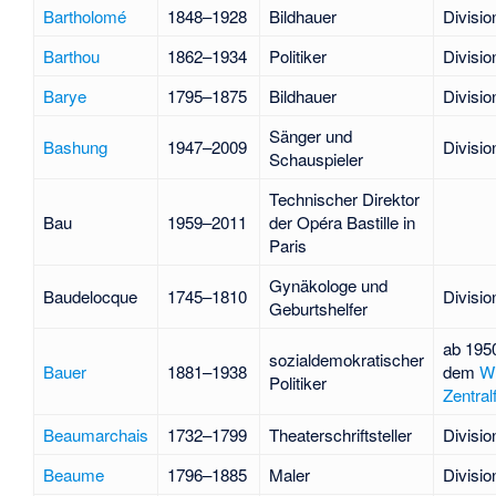
Bartholomé
1848–1928
Bildhauer
Divisio
Barthou
1862–1934
Politiker
Divisio
Barye
1795–1875
Bildhauer
Divisio
Sänger und
Bashung
1947–2009
Divisio
Schauspieler
Technischer Direktor
Bau
1959–2011
der Opéra Bastille in
Paris
Gynäkologe und
Baudelocque
1745–1810
Divisio
Geburtshelfer
ab 195
sozialdemokratischer
Bauer
1881–1938
dem
W
Politiker
Zentral
Beaumarchais
1732–1799
Theaterschriftsteller
Divisio
Beaume
1796–1885
Maler
Divisio