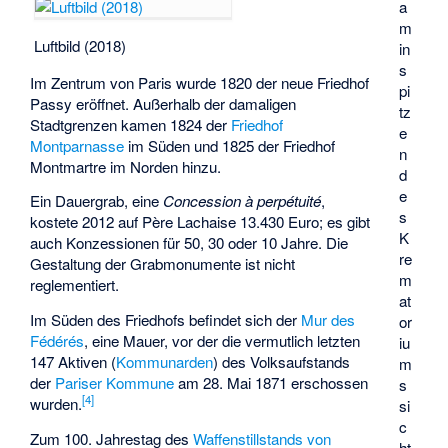
a
m
Luftbild (2018)
in
s
Im Zentrum von Paris wurde 1820 der neue
Friedhof
pi
Passy
eröffnet. Außerhalb der damaligen
tz
Stadtgrenzen kamen 1824 der
Friedhof
e
Montparnasse
im Süden und 1825 der
Friedhof
n
Montmartre
im Norden hinzu.
d
e
Ein Dauergrab, eine
Concession à perpétuité
,
s
kostete 2012 auf Père Lachaise 13.430 Euro; es gibt
K
auch Konzessionen für 50, 30 oder 10 Jahre. Die
re
Gestaltung der Grabmonumente ist nicht
m
reglementiert.
at
Im Süden des Friedhofs befindet sich der
Mur des
or
Fédérés
, eine Mauer, vor der die vermutlich letzten
iu
147 Aktiven (
Kommunarden
) des Volksaufstands
m
der
Pariser Kommune
am 28. Mai 1871 erschossen
s
[
4
]
wurden.
si
c
Zum 100. Jahrestag des
Waffenstillstands von
ht