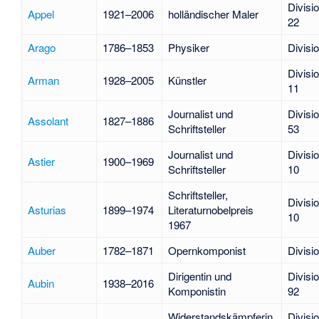
Divisi
Appel
1921–2006
holländischer Maler
22
Arago
1786–1853
Physiker
Divisi
Divisi
Arman
1928–2005
Künstler
11
Journalist und
Divisi
Assolant
1827–1886
Schriftsteller
53
Journalist und
Divisi
Astier
1900–1969
Schriftsteller
10
Schriftsteller,
Divisi
Asturias
1899–1974
Literaturnobelpreis
10
1967
Auber
1782–1871
Opernkomponist
Divisi
Dirigentin und
Divisi
Aubin
1938–2016
Komponistin
92
Widerstandskämpferin,
Divisi