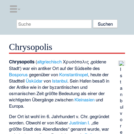
Chrysopolis
Chrysopolis
(
altgriechisch
Χρυσόπολις
‚goldene
Stadt‘
) war ein antiker Ort auf der Südseite des
I
Bosporus
gegenüber von
Konstantinopel
, heute der
s
Stadtteil
Üsküdar
von
Istanbul
. Sein Hafen besaß in
t
der Antike wie in der byzantinischen und
a
osmanischen Zeit größte Bedeutung als einer der
n
wichtigsten Übergänge zwischen
Kleinasien
und
b
Europa.
ul
v
Der Ort ist wohl im 6. Jahrhundert v. Chr. gegründet
o
worden. Obwohl er von Kaiser
Justinian I.
„die
r
größte Stadt des Abendlandes“ genannt wurde, war
e