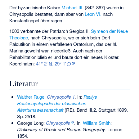
Der byzantinische Kaiser
Michael III.
(842–867) wurde in
Chrysopolis bestattet, dann aber von
Leon VI.
nach
Konstantinopel übertragen.
1003 verbannte der Patriarch
Sergios II.
Symeon der Neue
Theologe
, nach Chrysopolis, wo er sich beim Dorf
Paloutikon
in einem verfallenen Oratorium, das der hl.
Marina geweiht war, niederließ. Auch nach der
Rehabilitation blieb er und baute dort ein neues Kloster.
Koordinaten:
41° 2′
N
,
29° 1′
O
Literatur
Walther Ruge
:
Chrysopolis 1
.
In:
Paulys
Realencyclopädie der classischen
Altertumswissenschaft
(RE). Band III,2, Stuttgart 1899,
Sp. 2518.
George Long:
Chrysopolis
. In:
William Smith
:
Dictionary of Greek and Roman Geography.
London
1854.