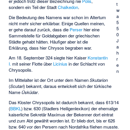
er jedoch trotz dieser Bezeichnung nie
Polis
,
t
sondern ein Teil der Stadt
Chalkedon
.
w
a
Die Bedeutung des Namens war schon im Altertum
5
nicht mehr sicher erklärbar. Einige Quellen meinen,
5
er gehe darauf zurück, dass die
Perser
hier eine
0
Sammelstelle für Goldabgaben der griechischen
J
Städte gehabt hätten. Häufiger aber ist die
a
Erklärung, dass hier
Chrysos
begraben war.
h
Am 18. September 324 siegte hier Kaiser
Konstantin
r
I.
mit seiner Flotte über
Licinius
in der
Schlacht von
e
Chrysopolis
.
n
Im Mittelalter ist der Ort unter dem Namen
Skutarion
(
Scutari
) bekannt, daraus entwickelt sich der türkische
Name
Üsküdar
.
Das Kloster Chrysopolis ist dadurch bekannt, dass 613/14
(
BBKL
) bzw. 630 (Stadlers Heiligenlexikon) der ehemalige
kaiserliche Sekretär
Maximus der Bekenner
dort eintrat
und zum Abt gewählt worden ist. Er blieb dort, bis er 626
bzw. 640 vor den Persern nach Nordafrika fliehen musste.