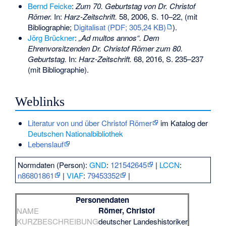
Bernd Feicke
:
Zum 70. Geburtstag von Dr. Christof
Römer.
In:
Harz-Zeitschrift.
58, 2006, S. 10–22, (mit
Bibliographie;
Digitalisat (PDF; 305,24 KB)
).
Jörg Brückner
:
„Ad multos annos“. Dem
Ehrenvorsitzenden Dr. Christof Römer zum 80.
Geburtstag.
In:
Harz-Zeitschrift.
68, 2016, S. 235–237
(mit Bibliographie).
Weblinks
Literatur von und über Christof Römer
im Katalog der
Deutschen Nationalbibliothek
Lebenslauf
Normdaten (Person):
GND
:
121542645
|
LCCN
:
n86801861
|
VIAF
:
79453352
|
Personendaten
Römer, Christof
NAME
KURZBESCHREIBUNG
deutscher Landeshistoriker