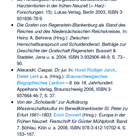
Harzterritorien in der frühen Neuzeit
(=
Harz-
Forschungen.
15). Lukas-Verlag, Berlin 2003,
ISBN 3-
931836-78-9
.
Die Grafen von Regenstein-Blankenburg als Stand des
Reiches und des Niedersächsischen Reichskreises.
In:
Heinz A. Behrens
(Hrsg.):
Zwischen
Herrschaftsanspruch und Schuldendienst. Beiträge zur
Geschichte der Grafschaft Regenstein.
Bussert &
Stadeler, Jena u. a. 2004,
ISBN 3-932906-48-9
, S. 73–
90.
Alexandri, Caspar, Dr. jur.
In:
Horst-Rüdiger Jarck
,
Dieter Lent
u. a. (Hrsg.):
Braunschweigisches
Biographisches Lexikon
– 8. bis 18. Jahrhundert
.
Appelhans Verlag, Braunschweig 2006,
ISBN 3-
937664-46-7
,
S.
37
.
Von der „Scholastik“ zur Aufklärung.
Wissenschaftskultur im Benediktinerkloster St. Peter zu
Erfurt 1661–1803.
Erich Donnert
(Hrsg.):
Europa in der
Frühen Neuzeit. Festschrift für Günter Mühlpfordt.
Band
7. Böhlau, Köln u. a. 2008,
ISBN 978-3-412-10702-4
, S.
153–167.