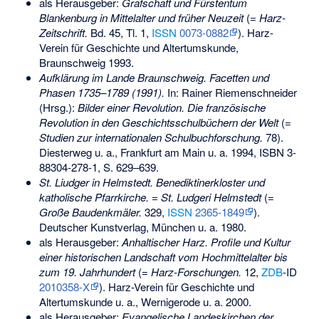
als Herausgeber:
Grafschaft und Fürstentum
Blankenburg in Mittelalter und früher Neuzeit
(=
Harz-
Zeitschrift.
Bd. 45, Tl. 1,
ISSN
0073-0882
). Harz-
Verein für Geschichte und Altertumskunde,
Braunschweig 1993.
Aufklärung im Lande Braunschweig. Facetten und
Phasen 1735–1789 (1991).
In: Rainer Riemenschneider
(Hrsg.):
Bilder einer Revolution. Die französische
Revolution in den Geschichtsschulbüchern der Welt
(=
Studien zur internationalen Schulbuchforschung.
78).
Diesterweg u. a., Frankfurt am Main u. a. 1994,
ISBN 3-
88304-278-1
, S. 629–639.
St. Liudger in Helmstedt. Benediktinerkloster und
katholische Pfarrkirche.
=
St. Ludgeri Helmstedt
(=
Große Baudenkmäler.
329,
ISSN
2365-1849
).
Deutscher Kunstverlag, München u. a. 1980.
als Herausgeber:
Anhaltischer Harz. Profile und Kultur
einer historischen Landschaft vom Hochmittelalter bis
zum 19. Jahrhundert
(=
Harz-Forschungen.
12,
ZDB
-ID
2010358-X
). Harz-Verein für Geschichte und
Altertumskunde u. a., Wernigerode u. a. 2000.
als Herausgeber:
Evangelische Landeskirchen der