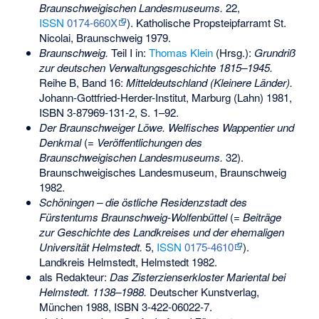
Braunschweigischen Landesmuseums.
22,
ISSN
0174-660X
). Katholische Propsteipfarramt St.
Nicolai, Braunschweig 1979.
Braunschweig.
Teil I in:
Thomas Klein
(Hrsg.):
Grundriß
zur deutschen Verwaltungsgeschichte 1815–1945.
Reihe B, Band 16:
Mitteldeutschland (Kleinere Länder).
Johann-Gottfried-Herder-Institut, Marburg (Lahn) 1981,
ISBN 3-87969-131-2
, S. 1–92.
Der Braunschweiger Löwe. Welfisches Wappentier und
Denkmal
(=
Veröffentlichungen des
Braunschweigischen Landesmuseums.
32).
Braunschweigisches Landesmuseum, Braunschweig
1982.
Schöningen – die östliche Residenzstadt des
Fürstentums Braunschweig-Wolfenbüttel
(=
Beiträge
zur Geschichte des Landkreises und der ehemaligen
Universität Helmstedt.
5,
ISSN
0175-4610
).
Landkreis Helmstedt, Helmstedt 1982.
als Redakteur:
Das Zisterzienserkloster Mariental bei
Helmstedt. 1138–1988.
Deutscher Kunstverlag,
München 1988,
ISBN 3-422-06022-7
.