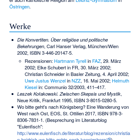
Östringen
.
Werke
Die Konvertiten. Über religiöse und politische
Bekehrungen
, Carl Hanser Verlag, München/Wien
2002,
ISBN 3-446-20147-5
.
Rezensionen:
Hartmann Tyrell
in
FAZ
, 29. März
2002; Elke Schubert in FR, 30. März 2002;
Christian Schneider in Basler Zeitung, 4. April 2002;
Uwe Justus Wenzel
in
NZZ
, 16. Mai 2002;
Helmuth
Kiesel
in: Communio 32/2003, 411–417.
Leszek Kołakowski. Zwischen Skepsis und Mystik
,
Neue Kritik, Frankfurt 1995,
ISBN 3-8015-0280-5
.
Wo bitte geht's nach Königsberg? Eine Wanderung von
West nach Ost, EOS, St. Ottilien 2017,
ISBN 978-3-
8306-7831-1
. (Besprechung im Literaturblog
"Eulenfisch":
http://www.eulenfisch.de/literatur/blog/rezension/christia
n-heidrich-wo-bitte-gehts-nach-koenigsberg/
)