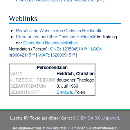
Weblinks
Persönliche Website von Christian Heidrich
Literatur von und über Christian Heidrich
im Katalog
der
Deutschen Nationalbibliothek
Normdaten (Person):
GND
:
12359491X
|
LCCN
:
nr96042115
|
VIAF
:
162006915
|
Personendaten
Heidrich, Christian
NAME
KURZBESCHREIBUNG
deutscher Theologe
GEBURTSDATUM
3. Juli 1960
GEBURTSORT
Bierawa
, Polen
Lizenz für Texte auf dieser Seite:
CC-BY-SA 3.0 Unported
.
Der original-Artikel ist
hier
abrufbar.
Hier
finden Sie Informationen zu