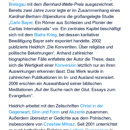
Breisgau
mit dem
Bernhard-Welte-Preis
ausgezeichnet.
Bereits zwei Jahre zuvor legte er im Zusammenhang eines
Kardinal-Bertram-Stipendiums
die großangelegte Studie
„
Carlo Bayer
. Ein Römer aus Schlesien und Pionier der
Caritas Internationalis“ vor. Ein zentrales Kapitel beschäftigt
sich mit dem
Biafra-Krieg
, bei dessen karitativer
Bewältigung Bayer sehr exponiert handelte. 2002
publizierte Heidrich „Die Konvertiten. Über religiöse und
politische Bekehrungen“. Anhand zahlreicher
biographischer Fälle entfaltete der Autor die These, dass
sich die Wertigkeit einer
Konversion
letztlich nur an ihren
Auswirkungen erkennen lässt. Das Werk wurde in
zahlreichen Publikationen im In- und Ausland rezensiert.
2006 erschien ein Auswahlband seiner biblischen
Meditationen „Auf der Suche nach der Glut. Essays zum
Evangelium“.
Heidrich arbeitet mit den Zeitschriften
Christ in der
Gegenwart
,
Sinn und Form
und
Akzente
zusammen.
Außerdem übersetzt er Gedichte aus dem Polnischen,
insbesondere von
Czesław Miłosz
. Seit 2001 unterrichtet
er auch katholische Religion am
Leibniz-Gymnasium
in