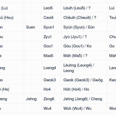
 (Lu)
Leoi5
Léuih (Leui5) / ?
Lui
ü (Hsu)
Ceoi4
Chèuih (Cheui4) / ?
Tsu
un
Suen
Syun1
Syùn (Syun) / Sün
hu
Zyu1
Jyù (Jyu1) / ?
Ch
ao
Gou1
Gòu (Gou1) / Ko
Go
a
Maa5
Máh (Ma5) / ?
Ma
Lèuhng (Leung4) /
ang
Loeng4
Lan
Leong
uo
Gwok3
Gwok (Gwok3) / Gwôg
Kw
 (He)
Ho4
Hòh (Ho4) / Ho
heng
Jehng
Zeng6
Jehng (Jeng6) / Cheng
u
Wu4
Wùh (Wu4) / Wu
Wo