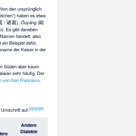
 Von den ursprünglich
eichen“) haben es etwa
葛
诸葛
歐
/
),
Ōuyáng
(
o
). Es gibt daneben
n-Namen handelt, also
st ein Beispiel dafür,
name der Kaiser in der
, im Süden aber kaum
 Taiwan sehr häufig. Der
n von San Francisco
.
[
2
]
[
3
]
[
4
]
[
5
]
Umschrift auf.
Andere
Dialekte
ere