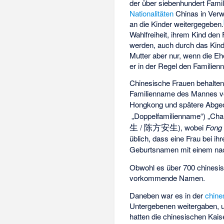
der über siebenhundert Fami
Nationalitäten
Chinas in Verwe
an die Kinder weitergegeben.
Wahlfreiheit, ihrem Kind den
werden, auch durch das Kind 
Mutter aber nur, wenn die Eh
er in der Regel den Familie
Chinesische Frauen behalte
Familienname des Mannes vor
Hongkong und spätere Abge
„Doppelfamilienname“) „Cha
生
陈方安生
/
), wobei
Fong
üblich, dass eine Frau bei 
Geburtsnamen mit einem nac
Obwohl es über 700 chinesisc
vorkommende Namen.
Daneben war es in der
chine
Untergebenen weitergaben, u
hatten die chinesischen Kai