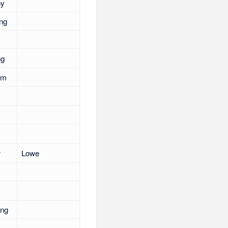
oy
ng
ng
um
w
Lowe
ng