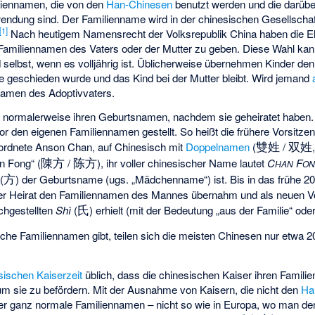
liennamen, die von den
Han-Chinesen
benutzt werden und die darübe
ndung sind. Der Familienname wird in der chinesischen Gesellschaft 
[
1
]
Nach heutigem Namensrecht der Volksrepublik China haben die El
 Familiennamen des Vaters oder der Mutter zu geben. Diese Wahl kan
selbst, wenn es volljährig ist. Üblicherweise übernehmen Kinder de
e geschieden wurde und das Kind bei der Mutter bleibt. Wird jemand
nnamen des Adoptivvaters.
n normalerweise ihren Geburtsnamen, nachdem sie geheiratet haben
 den eigenen Familiennamen gestellt. So heißt die frühere Vorsitze
雙姓
双姓
ordnete
Anson Chan
, auf Chinesisch mit
Doppelnamen
(
/
陳方
陈方
n Fong“ (
/
), ihr voller chinesischer Name lautet
C
F
HAN
O
方
(
) der Geburtsname (ugs. „Mädchenname“) ist. Bis in das frühe 20
ihrer Heirat den Familiennamen des Mannes übernahm und als neuen 
氏
hgestellten
Shì
(
) erhielt (mit der Bedeutung „aus der Familie“ ode
he Familiennamen gibt, teilen sich die meisten Chinesen nur etwa 2
sischen Kaiserzeit
üblich, dass die chinesischen Kaiser ihren Famili
m sie zu befördern. Mit der Ausnahme von Kaisern, die nicht den
Ha
ser ganz normale Familiennamen – nicht so wie in Europa, wo man d