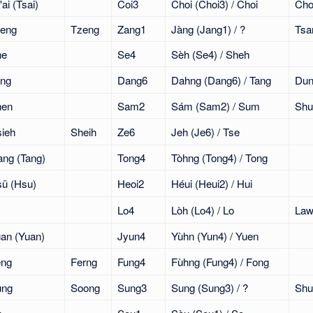
'ai (Tsai)
Coi3
Choi (Choi3) / Choi
Ch
eng
Tzeng
Zang1
Jàng (Jang1) / ?
Tsa
he
Se4
Sèh (Se4) / Sheh
ng
Dang6
Dahng (Dang6) / Tang
Du
hen
Sam2
Sám (Sam2) / Sum
Sh
ieh
Sheih
Ze6
Jeh (Je6) / Tse
ang (Tang)
Tong4
Tòhng (Tong4) / Tong
ü (Hsu)
Heoi2
Héui (Heui2) / Hui
Lo4
Lòh (Lo4) / Lo
La
an (Yuan)
Jyun4
Yùhn (Yun4) / Yuen
eng
Ferng
Fung4
Fùhng (Fung4) / Fong
ung
Soong
Sung3
Sung (Sung3) / ?
Shu