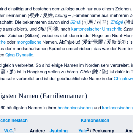
ind einsilbig und bestehen demzufolge auch nur aus einem Zeichen.
複姓
复姓
Familiennamen (
/
,
fùxìng
– „Familienname aus mehreren Z
司馬
司马
諸
eschafft. Die bekannteren davon sind
Sīmǎ
(
/
),
Zhūgé
(
司徒
g
transkribiert), und
Sītú
(
, nach
kantonesischer
Umschrift
:
Szet
vier Zeichen (Silben), wobei es sich dann in der Regel um Nicht-Ha
愛新覺羅
爱新觉罗
che
oder
mongolische
Namen. Àixīnjuéluó (
/
) i
us der mandschurischen Sprache umschrieben; das war der Familien
ten
Qing-Dynastie
.
d gleich verbreitet. So sind einige Namen im Norden sehr verbreitet
蕭
萧
陳
陈
(
/
) ist in Hongkong selten zu hören.
Chén
(
/
) ist dafür in
hina sehr verbreitet und ist der gebräuchlichste Name in der
Chinatow
ufigsten Namen (Familiennamen)
ie 60 häufigsten Namen in ihrer
hochchinesischen
und
kantonesischen
chchinesisch
Kantonesisch
1
2
W.G.
Andere
Jyutping
Yale
/
Penkyamp
And