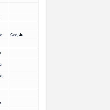
i
ue
Gee, Ju
h
g
ok
o