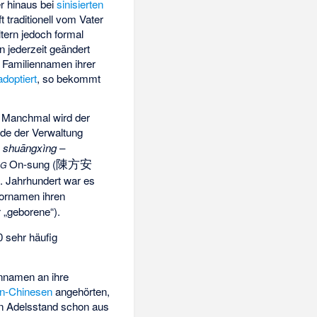
r hinaus bei
sinisierten
traditionell vom Vater
tern jedoch formal
n jederzeit geändert
n Familiennamen ihrer
adoptiert
, so bekommt
. Manchmal wird der
nde der Verwaltung
,
shuāngxìng
–
陳方安
On-sung (
NG
. Jahrhundert war es
Vornamen ihren
r „geborene“).
0 sehr häufig
ennamen an ihre
n-Chinesen
angehörten,
en Adelsstand schon aus