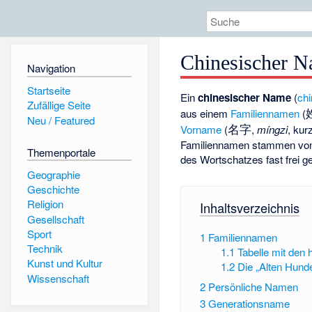
Chinesischer 
Navigation
Startseite
Ein
chinesischer Name
(
ch
Zufällige Seite
aus einem
Familiennamen
(
Neu / Featured
名字
Vorname
(
,
míngzi
, kur
Familiennamen stammen vo
Themenportale
des Wortschatzes fast frei g
Geographie
Geschichte
Religion
Inhaltsverzeichnis
Gesellschaft
Sport
1
Familiennamen
Technik
1.1
Tabelle mit den
Kunst und Kultur
1.2
Die „Alten Hund
Wissenschaft
2
Persönliche Namen
3
Generationsname