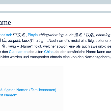
Name
中文名
漢名
汉名
inesisch
,
Pinyin
zhōngwénmíng
, auch:
/
,
hànmíng
姓氏
姓
,
xìngshì
, kurz:
,
xìng
– „Nachname“), meist einsilbig, seltener 
名
z:
,
míng
– „Name“) folgt, welcher sowohl ein- als auch zweisilbig s
n den
Clannamen
des alten
China
ab, der persönliche Name kann a
ebildet werden und transportiert oftmals eine von den Namensgebern
 häufigsten Namen (Familiennamen)
ert Namen“