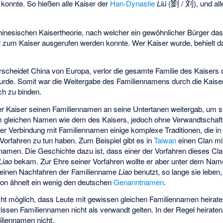
劉
刘
onnte. So hießen alle Kaiser der
Han-Dynastie
Liú
(
/
), und al
hinesischen Kaisertheorie, nach welcher ein gewöhnlicher Bürger da
zum Kaiser ausgerufen werden konnte. Wer Kaiser wurde, behielt d
scheidet China von Europa, verlor die gesamte Familie des Kaisers
urde. Somit war die Weitergabe des Familiennamens durch die Kaiser
ich zu binden.
er Kaiser seinen Familiennamen an seine Untertanen weitergab, um s
m gleichen Namen wie dem des Kaisers, jedoch ohne Verwandtschaft
 der Verbindung mit Familiennamen einige komplexe Traditionen, die in
orfahren zu tun haben. Zum Beispiel gibt es in
Taiwan
einen Clan m
namen. Die Geschichte dazu ist, dass einer der Vorfahren dieses Cla
Liao
bekam. Zur Ehre seiner Vorfahren wollte er aber unter dem Na
 seinen Nachfahren der Familienname
Liao
benutzt, so lange sie leben,
ion ähnelt ein wenig den deutschen
Genanntnamen
.
icht möglich, dass Leute mit gewissen gleichen Familiennamen heirate
sen Familiennamen nicht als verwandt gelten. In der Regel heiraten
liennamen nicht.