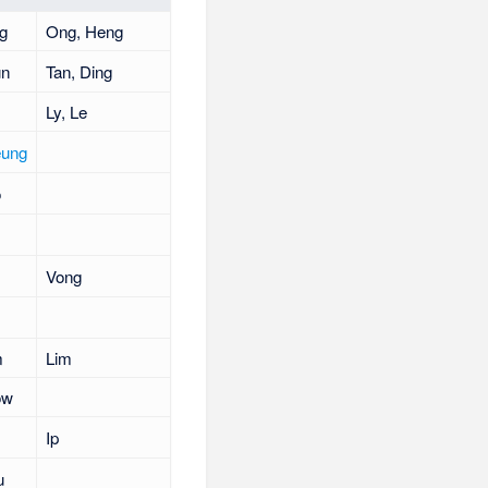
g
Ong, Heng
un
Tan, Ding
Ly, Le
ung
o
Vong
m
Lim
ow
Ip
u