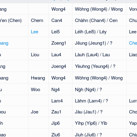
ang
Wong4
Wòhng (Wong4) / Wong
Von
'en (Chen)
Chern
Can4
Chàhn (Chan4) / Cen
Ch
Lee
Lei5
Léih (Lei5) / Léy
Lee
hang
Zoeng1
Jēung (Jeung1) / ?
Che
u
Liou
Lau4
Làuh (Lau4) / Lau
Lia
ang
Joeng4
Yèuhng (Yeung4) / ?
uang
Hwang
Wong4
Wòhng (Wong4) / Wong
u
Woo
Ng4
Ng̀h (Ng4) / ?
n
Lam4
Làhm (Lam4) / ?
Lu
hou
Joe
Zau1
Jàu (Jau1) / ?
Ch
eh
Jip6
Yihp (Yip6) / Yib
Yap
hao
Ziu6
Jiuh (Jiu6) / ?
Chi