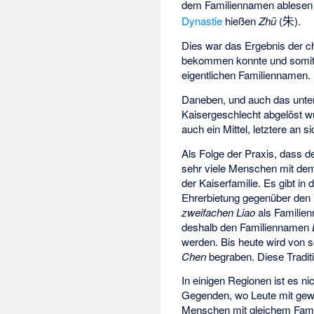
dem Familiennamen ablesen k
朱
Dynastie
hießen
Zhū
(
).
Dies war das Ergebnis der c
bekommen konnte und somit 
eigentlichen Familiennamen.
Daneben, und auch das unter
Kaisergeschlecht abgelöst w
auch ein Mittel, letztere an s
Als Folge der Praxis, dass d
sehr viele Menschen mit de
der Kaiserfamilie. Es gibt in
Ehrerbietung gegenüber den V
zweifachen Liao
als Familien
deshalb den Familiennamen
werden. Bis heute wird von
Chen
begraben. Diese Tradit
In einigen Regionen ist es n
Gegenden, wo Leute mit gewis
Menschen mit gleichem Fami