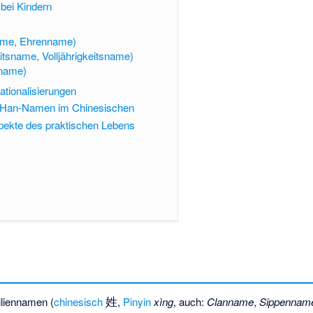
ei Kindern
ame, Ehrenname)
itsname, Volljährigkeitsname)
name)
ationalisierungen
-Han-Namen im Chinesischen
pekte des praktischen Lebens
姓
iliennamen (
chinesisch
,
Pinyin
xìng
, auch:
Clanname
,
Sippennam