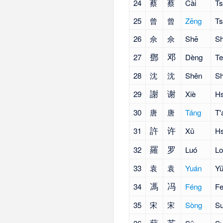
24
蔡
蔡
Cài
Ts
25
曾
曾
Zēng
Ts
26
佘
佘
Shē
S
鄧
邓
27
Dèng
Te
28
沈
沈
Shěn
S
謝
谢
29
Xiè
Hs
30
唐
唐
Táng
T'
許
许
31
Xǔ
Hs
羅
罗
32
Luó
Lo
33
袁
袁
Yuán
Yü
馮
冯
34
Féng
F
35
宋
宋
Sòng
S
蘇
苏