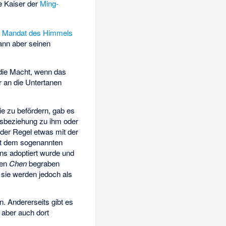
le Kaiser der
Ming-
s
Mandat des Himmels
ann aber seinen
 die Macht, wenn das
 an die Untertanen
ie zu befördern, gab es
sbeziehung zu ihm oder
 der Regel etwas mit der
it dem sogenannten
ns adoptiert wurde und
men
Chen
begraben
 sie werden jedoch als
n. Andererseits gibt es
 aber auch dort