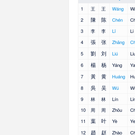
1
王
王
Wáng
W
陳
陈
2
Chén
Ch
3
李
李
Lǐ
Li
張
张
4
Zhāng
C
劉
刘
5
Liú
Li
楊
杨
6
Yáng
Y
黃
黄
7
Huáng
H
吳
吴
8
Wú
W
9
林
林
Lín
Li
10
周
周
Zhōu
C
葉
叶
11
Yè
Y
趙
赵
12
Zhào
C