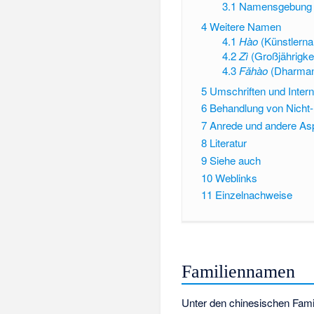
3.1
Namensgebung b
4
Weitere Namen
4.1
Hào
(Künstlern
4.2
Zì
(Großjährigke
4.3
Fǎhào
(Dharma
5
Umschriften und Intern
6
Behandlung von Nicht
7
Anrede und andere As
8
Literatur
9
Siehe auch
10
Weblinks
11
Einzelnachweise
Familiennamen
Unter den chinesischen Fam