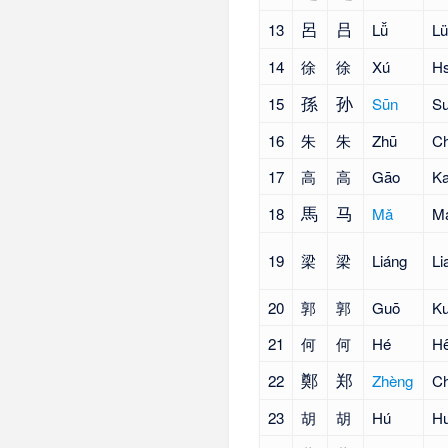
呂
吕
13
Lǚ
Lü
14
徐
徐
Xú
Hs
孫
孙
15
Sūn
S
16
朱
朱
Zhū
C
17
高
高
Gāo
K
馬
马
18
Mǎ
M
19
梁
梁
Liáng
Li
20
郭
郭
Guō
K
21
何
何
Hé
Hê
鄭
郑
22
Zhèng
C
23
胡
胡
Hú
H