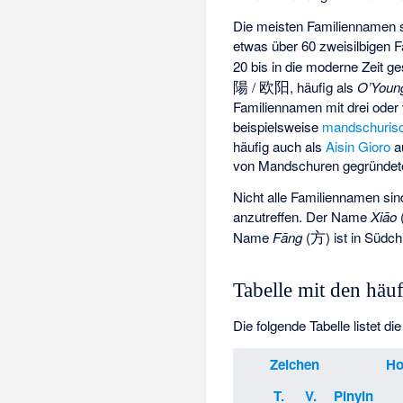
Die meisten Familiennamen s
etwas über 60 zweisilbigen 
20 bis in die moderne Zeit g
陽
欧阳
/
, häufig als
O’Youn
Familiennamen mit drei oder 
beispielsweise
mandschuris
häufig auch als
Aisin Gioro
a
von Mandschuren gegründe
Nicht alle Familiennamen sin
anzutreffen. Der Name
Xiāo
方
Name
Fāng
(
) ist in Südc
Tabelle mit den hä
Die folgende Tabelle listet d
Zeichen
Ho
T.
V.
Pinyin