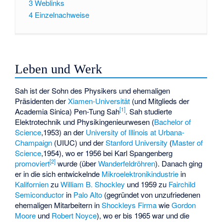
3
Weblinks
4
Einzelnachweise
Leben und Werk
Sah ist der Sohn des Physikers und ehemaligen
Präsidenten der
Xiamen-Universität
(und Mitglieds der
[1]
Academia Sinica)
Pen-Tung Sah
. Sah studierte
Elektrotechnik und Physikingenieurwesen (
Bachelor of
Science
,1953) an der
University of Illinois at Urbana-
Champaign
(UIUC) und der
Stanford University
(
Master of
Science
,1954), wo er 1956 bei
Karl Spangenberg
[2]
promoviert
wurde (über
Wanderfeldröhren
). Danach ging
er in die sich entwickelnde
Mikroelektronikindustrie
in
Kalifornien
zu
William B. Shockley
und 1959 zu
Fairchild
Semiconductor
in
Palo Alto
(gegründet von unzufriedenen
ehemaligen Mitarbeitern in
Shockleys Firma
wie
Gordon
Moore
und
Robert Noyce
), wo er bis 1965 war und die