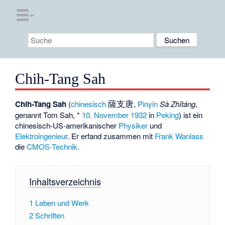
Chih-Tang Sah
薩支唐
Chih-Tang Sah
(
chinesisch
,
Pinyin
Sà Zhītáng
,
genannt Tom Sah, *
10. November
1932
in
Peking
) ist ein
chinesisch-US-amerikanischer
Physiker
und
Elektroingenieur
. Er erfand zusammen mit
Frank Wanlass
die
CMOS-Technik
.
Inhaltsverzeichnis
1
Leben und Werk
2
Schriften