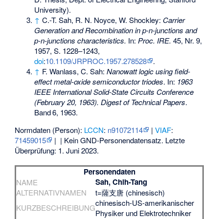
University).
↑
C.-T. Sah, R. N. Noyce, W. Shockley:
Carrier
Generation and Recombination in p-n-junctions and
p-n-junctions characteristics.
In:
Proc. IRE.
45, Nr. 9,
1957, S. 1228–1243,
doi
:
10.1109/JRPROC.1957.278528
.
↑
F. Wanlass, C. Sah:
Nanowatt logic using field-
effect metal-oxide semiconductor triodes
. In:
1963
IEEE International Solid-State Circuits Conference
(February 20, 1963). Digest of Technical Papers
.
Band
6
, 1963.
Normdaten (Person):
LCCN
:
n91072114
|
VIAF
:
71459015
|
| Kein GND-Personendatensatz. Letzte
Überprüfung: 1. Juni 2023.
Personendaten
Sah, Chih-Tang
NAME
ALTERNATIVNAMEN
t=薩支唐 (chinesisch)
chinesisch-US-amerikanischer
KURZBESCHREIBUNG
Physiker und Elektrotechniker