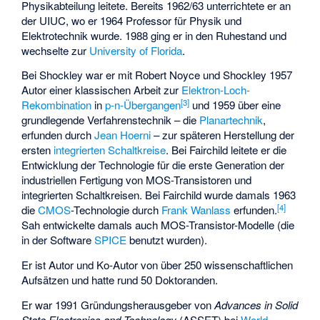
Physikabteilung leitete. Bereits 1962/63 unterrichtete er an
der UIUC, wo er 1964 Professor für Physik und
Elektrotechnik wurde. 1988 ging er in den Ruhestand und
wechselte zur
University of Florida
.
Bei Shockley war er mit Robert Noyce und Shockley 1957
Autor einer klassischen Arbeit zur
Elektron-Loch-
[3]
Rekombination
in
p-n-Übergangen
und 1959 über eine
grundlegende Verfahrenstechnik – die
Planartechnik
,
erfunden durch
Jean Hoerni
– zur späteren Herstellung der
ersten
integrierten Schaltkreise
. Bei Fairchild leitete er die
Entwicklung der Technologie für die erste Generation der
industriellen Fertigung von MOS-Transistoren und
integrierten Schaltkreisen. Bei Fairchild wurde damals 1963
[4]
die
CMOS
-Technologie durch
Frank Wanlass
erfunden.
Sah entwickelte damals auch MOS-Transistor-Modelle (die
in der Software
SPICE
benutzt wurden).
Er ist Autor und Ko-Autor von über 250 wissenschaftlichen
Aufsätzen und hatte rund 50 Doktoranden.
Er war 1991 Gründungsherausgeber von
Advances in Solid
State Electronics and Technology
(ASSET) bei
World