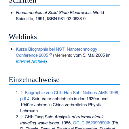
Schriften
Fundamentals of Solid-State Electronics.
World
Scientific, 1991,
ISBN 981-02-0638-0
.
Weblinks
Kurze Biographie bei NSTI Nanotechnology
Conference 2005
(
Memento
vom 5. Mai 2005 im
Internet Archive
)
Einzelnachweise
↑
Biographie von Chih-Han Sah, Notices AMS 1998,
pdf
. Sein Vater schrieb ein in den 1930er und
1940er Jahren in China verbreitetes Physik-
Lehrbuch.
↑
Chih-Tang Sah:
Analysis of external circuit
traveling-wave tubes
. 1956,
OCLC
652099890
(Ph.
D. Thesis, Dept. of Electrical Engineering, Stanford