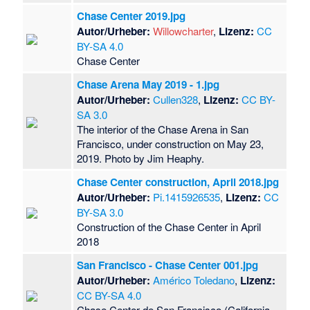
Chase Center 2019.jpg
Autor/Urheber:
Willowcharter
,
Lizenz:
CC
BY-SA 4.0
Chase Center
Chase Arena May 2019 - 1.jpg
Autor/Urheber:
Cullen328
,
Lizenz:
CC BY-
SA 3.0
The interior of the Chase Arena in San
Francisco, under construction on May 23,
2019. Photo by Jim Heaphy.
Chase Center construction, April 2018.jpg
Autor/Urheber:
Pi.1415926535
,
Lizenz:
CC
BY-SA 3.0
Construction of the Chase Center in April
2018
San Francisco - Chase Center 001.jpg
Autor/Urheber:
Américo Toledano
,
Lizenz:
CC BY-SA 4.0
Chase Center de San Francisco (California,