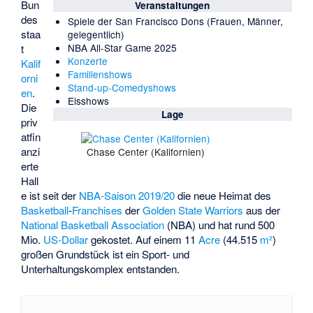
Bun
Veranstaltungen
des
Spiele der San Francisco Dons (Frauen, Männer,
staa
gelegentlich)
NBA All-Star Game 2025
t
Konzerte
Kalif
Familienshows
orni
Stand-up-Comedyshows
en
.
Eisshows
Die
Lage
priv
atfin
anzi
Chase Center (Kalifornien)
erte
Hall
e ist seit der
NBA-Saison 2019/20
die neue Heimat des
Basketball
-
Franchises
der
Golden State Warriors
aus der
National Basketball Association
(NBA) und hat rund 500
Mio.
US-Dollar
gekostet. Auf einem 11
Acre
(44.515
m²
)
großen Grundstück ist ein Sport- und
Unterhaltungskomplex entstanden.