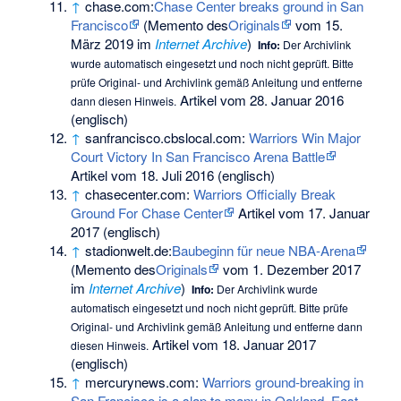
↑
chase.com:
Chase Center breaks ground in San
Francisco
(
Memento
des
Originals
vom 15.
März 2019 im
Internet Archive
)
Info:
Der Archivlink
wurde automatisch eingesetzt und noch nicht geprüft. Bitte
prüfe Original- und Archivlink gemäß
Anleitung
und entferne
Artikel vom 28. Januar 2016
dann diesen Hinweis.
(englisch)
↑
sanfrancisco.cbslocal.com:
Warriors Win Major
Court Victory In San Francisco Arena Battle
Artikel vom 18. Juli 2016 (englisch)
↑
chasecenter.com:
Warriors Officially Break
Ground For Chase Center
Artikel vom 17. Januar
2017 (englisch)
↑
stadionwelt.de:
Baubeginn für neue NBA-Arena
(
Memento
des
Originals
vom 1. Dezember 2017
im
Internet Archive
)
Info:
Der Archivlink wurde
automatisch eingesetzt und noch nicht geprüft. Bitte prüfe
Original- und Archivlink gemäß
Anleitung
und entferne dann
Artikel vom 18. Januar 2017
diesen Hinweis.
(englisch)
↑
mercurynews.com:
Warriors ground-breaking in
San Francisco is a slap to many in Oakland, East