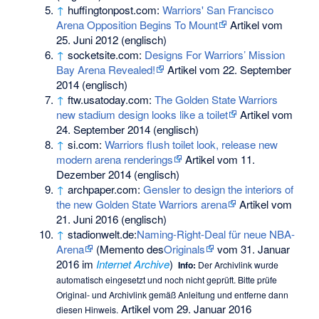
↑
huffingtonpost.com:
Warriors' San Francisco
Arena Opposition Begins To Mount
Artikel vom
25. Juni 2012 (englisch)
↑
socketsite.com:
Designs For Warriors’ Mission
Bay Arena Revealed!
Artikel vom 22. September
2014 (englisch)
↑
ftw.usatoday.com:
The Golden State Warriors
new stadium design looks like a toilet
Artikel vom
24. September 2014 (englisch)
↑
si.com:
Warriors flush toilet look, release new
modern arena renderings
Artikel vom 11.
Dezember 2014 (englisch)
↑
archpaper.com:
Gensler to design the interiors of
the new Golden State Warriors arena
Artikel vom
21. Juni 2016 (englisch)
↑
stadionwelt.de:
Naming-Right-Deal für neue NBA-
Arena
(
Memento
des
Originals
vom 31. Januar
2016 im
Internet Archive
)
Info:
Der Archivlink wurde
automatisch eingesetzt und noch nicht geprüft. Bitte prüfe
Original- und Archivlink gemäß
Anleitung
und entferne dann
Artikel vom 29. Januar 2016
diesen Hinweis.