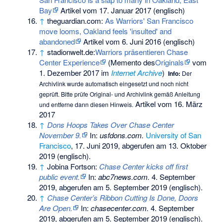
Bay
Artikel vom 17. Januar 2017 (englisch)
↑
theguardian.com:
As Warriors' San Francisco
move looms, Oakland feels 'insulted' and
abandoned
Artikel vom 6. Juni 2016 (englisch)
↑
stadionwelt.de:
Warriors präsentieren Chase
Center Experience
(
Memento
des
Originals
vom
1. Dezember 2017 im
Internet Archive
)
Info:
Der
Archivlink wurde automatisch eingesetzt und noch nicht
geprüft. Bitte prüfe Original- und Archivlink gemäß
Anleitung
Artikel vom 16. März
und entferne dann diesen Hinweis.
2017
↑
Dons Hoops Takes Over Chase Center
November 9.
In:
usfdons.com.
University of San
Francisco
, 17. Juni 2019,
abgerufen am 13. Oktober
2019
(englisch).
↑
Jobina Fortson:
Chase Center kicks off first
public event.
In:
abc7news.com.
4. September
2019,
abgerufen am 5. September 2019
(englisch).
↑
Chase Center’s Ribbon Cutting Is Done, Doors
Are Open.
In:
chasecenter.com.
4. September
2019,
abgerufen am 5. September 2019
(englisch).