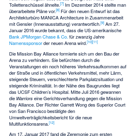
[
7
]
Toilettenschüssel ähnelte.
Im Dezember 2014 stellte man
[
8
]
überarbeitete Pläne vor.
Für den neuen Entwurf ist das
Architekturbüro MANICA Architecture in Zusammenarbeit
[
9
]
mit Gensler (Innenausstattung) verantwortlich.
Am 27.
Januar 2016 wurde bekannt, dass die US-amerikanische
Bank
JPMorgan Chase & Co.
für zwanzig Jahre
[
10
]
[
11
]
Namenssponsor
der neuen Arena wird.
Die Mission Bay Alliance formierte sich um den Bau der
Arena zu verhindern. Sie befürchten durch die
Veranstaltungen ein noch höheres Verkehrsaufkommen auf
der Straße und in öffentlichen Verkehrsmittel, mehr Lärm,
steigende Steuern, verschlechterte Parkplatzsituation und
steigende Kriminalität. In der Nähe des Baugrundes liegt
das
UCSF
Children’s Hospital. Mitte Juli 2016 gewannen
die
Warriors
eine Gerichtsverhandlung gegen die Mission
Bay Alliance. Der Richter Garrett Wong des Superior Court
von San Francisco bestätigte den
Umweltverträglichkeitsbericht für die neue
[
12
]
Multifunktionsarena.
Am 17. Januar 2017 fand die Zeremonie zum ersten