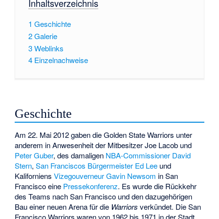
Inhaltsverzeichnis
1
Geschichte
2
Galerie
3
Weblinks
4
Einzelnachweise
Geschichte
Am 22. Mai 2012 gaben die Golden State Warriors unter
anderem in Anwesenheit der Mitbesitzer Joe Lacob und
Peter Guber
, des damaligen
NBA-Commissioner
David
Stern
,
San Franciscos Bürgermeister
Ed Lee
und
Kaliforniens
Vizegouverneur
Gavin Newsom
in San
Francisco eine
Pressekonferenz
. Es wurde die Rückkehr
des Teams nach San Francisco und den dazugehörigen
Bau einer neuen Arena für die
Warriors
verkündet. Die San
Francisco Warriors waren von 1962 bis 1971 in der Stadt