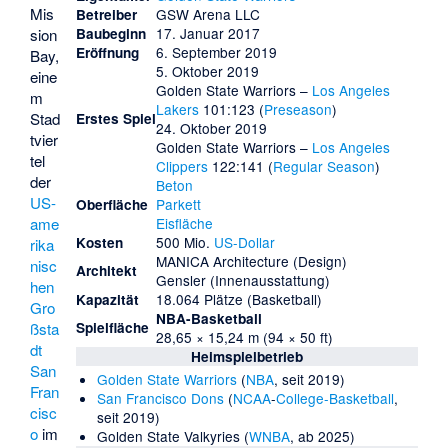
Mis
GSW Arena LLC
Betreiber
17. Januar 2017
Baubeginn
sion
6. September 2019
Eröffnung
Bay
,
5. Oktober 2019
eine
Golden State Warriors –
Los Angeles
m
Lakers
101:123 (
Preseason
)
Stad
Erstes Spiel
24. Oktober 2019
tvier
Golden State Warriors –
Los Angeles
tel
Clippers
122:141 (
Regular Season
)
der
Beton
US-
Parkett
Oberfläche
Eisfläche
ame
500 Mio.
US-Dollar
Kosten
rika
MANICA Architecture (Design)
nisc
Architekt
Gensler (Innenausstattung)
hen
18.064 Plätze (Basketball)
Kapazität
Gro
NBA-Basketball
Spielfläche
ßsta
28,65 × 15,24 m (94 × 50 ft)
dt
Heimspielbetrieb
San
Golden State Warriors
(
NBA
, seit 2019)
Fran
San Francisco Dons
(
NCAA
-
College-Basketball
,
cisc
seit 2019)
o
im
Golden State Valkyries
(
WNBA
, ab 2025)