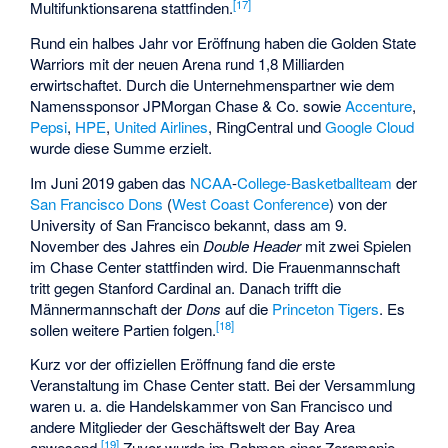
[
17
]
Multifunktionsarena stattfinden.
Rund ein halbes Jahr vor Eröffnung haben die Golden State
Warriors mit der neuen Arena rund 1,8 Milliarden
erwirtschaftet. Durch die Unternehmenspartner wie dem
Namenssponsor JPMorgan Chase & Co. sowie
Accenture
,
Pepsi
,
HPE
,
United Airlines
,
RingCentral
und
Google Cloud
wurde diese Summe erzielt.
Im Juni 2019 gaben das
NCAA
-
College-Basketballteam
der
San Francisco Dons
(
West Coast Conference
) von der
University of San Francisco bekannt, dass am 9.
November des Jahres ein
Double Header
mit zwei Spielen
im Chase Center stattfinden wird. Die Frauenmannschaft
tritt gegen
Stanford Cardinal
an. Danach trifft die
Männermannschaft der
Dons
auf die
Princeton Tigers
. Es
[
18
]
sollen weitere Partien folgen.
Kurz vor der offiziellen Eröffnung fand die erste
Veranstaltung im Chase Center statt. Bei der Versammlung
waren u. a. die Handelskammer von San Francisco und
andere Mitglieder der Geschäftswelt der Bay Area
[
19
]
anwesend.
Zuvor wurde im Rahmen einer Zeremonie