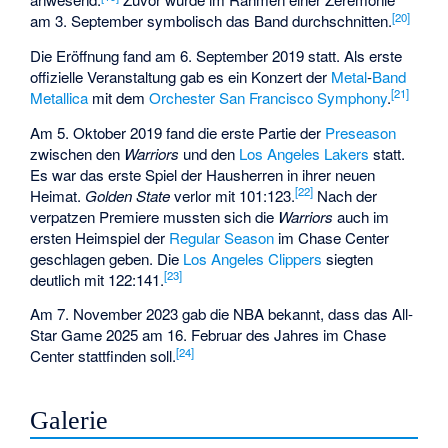
[
20
]
am 3. September symbolisch das Band durchschnitten.
Die Eröffnung fand am 6. September 2019 statt. Als erste
offizielle Veranstaltung gab es ein Konzert der
Metal
-
Band
[
21
]
Metallica
mit dem
Orchester
San Francisco Symphony
.
Am 5. Oktober 2019 fand die erste Partie der
Preseason
zwischen den
Warriors
und den
Los Angeles Lakers
statt.
Es war das erste Spiel der Hausherren in ihrer neuen
[
22
]
Heimat.
Golden State
verlor mit 101:123.
Nach der
verpatzen Premiere mussten sich die
Warriors
auch im
ersten Heimspiel der
Regular Season
im Chase Center
geschlagen geben. Die
Los Angeles Clippers
siegten
[
23
]
deutlich mit 122:141.
Am 7. November 2023 gab die NBA bekannt, dass das
All-
Star Game 2025
am 16. Februar des Jahres im Chase
[
24
]
Center stattfinden soll.
Galerie