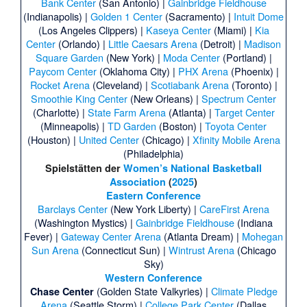
Bank Center
(San Antonio) |
Gainbridge Fieldhouse
(Indianapolis) |
Golden 1 Center
(Sacramento) |
Intuit Dome
(Los Angeles Clippers) |
Kaseya Center
(Miami) |
Kia
Center
(Orlando) |
Little Caesars Arena
(Detroit) |
Madison
Square Garden
(New York) |
Moda Center
(Portland) |
Paycom Center
(Oklahoma City) |
PHX Arena
(Phoenix) |
Rocket Arena
(Cleveland) |
Scotiabank Arena
(Toronto) |
Smoothie King Center
(New Orleans) |
Spectrum Center
(Charlotte) |
State Farm Arena
(Atlanta) |
Target Center
(Minneapolis) |
TD Garden
(Boston) |
Toyota Center
(Houston) |
United Center
(Chicago) |
Xfinity Mobile Arena
(Philadelphia)
Spielstätten der
Women’s National Basketball
Association
(
2025
)
Eastern Conference
Barclays Center
(New York Liberty) |
CareFirst Arena
(Washington Mystics) |
Gainbridge Fieldhouse
(Indiana
Fever) |
Gateway Center Arena
(Atlanta Dream) |
Mohegan
Sun Arena
(Connecticut Sun) |
Wintrust Arena
(Chicago
Sky)
Western Conference
(Golden State Valkyries) |
Climate Pledge
Chase Center
Arena
(Seattle Storm) |
College Park Center
(Dallas