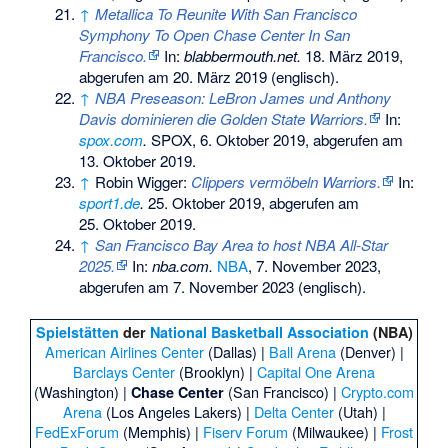
↑
Metallica To Reunite With San Francisco
Symphony To Open Chase Center In San
Francisco.
In:
blabbermouth.net.
18. März 2019,
abgerufen am 20. März 2019
(englisch).
↑
NBA Preseason: LeBron James und Anthony
Davis dominieren die Golden State Warriors.
In:
spox.com
.
SPOX, 6. Oktober 2019,
abgerufen am
13. Oktober 2019
.
↑
Robin Wigger:
Clippers vermöbeln Warriors.
In:
sport1.de
.
25. Oktober 2019,
abgerufen am
25. Oktober 2019
.
↑
San Francisco Bay Area to host NBA All-Star
2025.
In:
nba.com.
NBA
, 7. November 2023,
abgerufen am 7. November 2023
(englisch).
Spielstätten
der
National Basketball Association
(NBA)
American Airlines Center
(Dallas) |
Ball Arena
(Denver) |
Barclays Center
(Brooklyn) |
Capital One Arena
(Washington) |
(San Francisco) |
Crypto.com
Chase Center
Arena
(Los Angeles Lakers) |
Delta Center
(Utah) |
FedExForum
(Memphis) |
Fiserv Forum
(Milwaukee) |
Frost