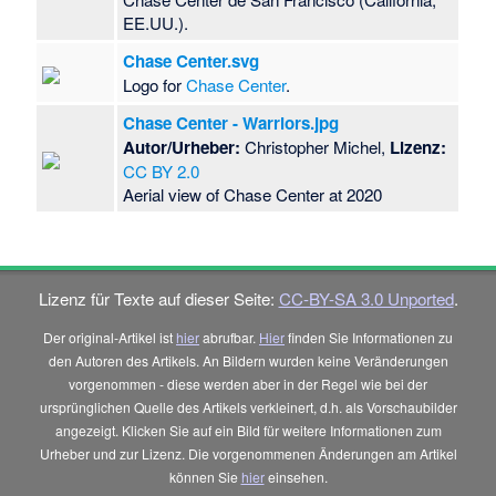
EE.UU.).
Chase Center.svg
Logo for
Chase Center
.
Chase Center - Warriors.jpg
Autor/Urheber:
Christopher Michel,
Lizenz:
CC BY 2.0
Aerial view of Chase Center at 2020
Lizenz für Texte auf dieser Seite:
CC-BY-SA 3.0 Unported
.
Der original-Artikel ist
hier
abrufbar.
Hier
finden Sie Informationen zu
den Autoren des Artikels. An Bildern wurden keine Veränderungen
vorgenommen - diese werden aber in der Regel wie bei der
ursprünglichen Quelle des Artikels verkleinert, d.h. als Vorschaubilder
angezeigt. Klicken Sie auf ein Bild für weitere Informationen zum
Urheber und zur Lizenz. Die vorgenommenen Änderungen am Artikel
können Sie
hier
einsehen.