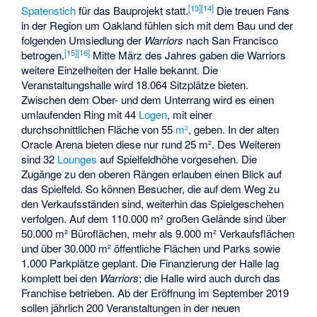
[
13
]
[
14
]
Spatenstich
für das Bauprojekt statt.
Die treuen Fans
in der Region um Oakland fühlen sich mit dem Bau und der
folgenden Umsiedlung der
Warriors
nach San Francisco
[
15
]
[
16
]
betrogen.
Mitte März des Jahres gaben die Warriors
weitere Einzelheiten der Halle bekannt. Die
Veranstaltungshalle wird 18.064 Sitzplätze bieten.
Zwischen dem Ober- und dem Unterrang wird es einen
umlaufenden Ring mit 44
Logen
, mit einer
durchschnittlichen Fläche von 55
m²
, geben. In der alten
Oracle Arena
bieten diese nur rund 25 m². Des Weiteren
sind 32
Lounges
auf Spielfeldhöhe vorgesehen. Die
Zugänge zu den oberen Rängen erlauben einen Blick auf
das Spielfeld. So können Besucher, die auf dem Weg zu
den Verkaufsständen sind, weiterhin das Spielgeschehen
verfolgen. Auf dem 110.000 m² großen Gelände sind über
50.000 m² Büroflächen, mehr als 9.000 m² Verkaufsflächen
und über 30.000 m² öffentliche Flächen und Parks sowie
1.000 Parkplätze geplant. Die Finanzierung der Halle lag
komplett bei den
Warriors
; die Halle wird auch durch das
Franchise betrieben. Ab der Eröffnung im September 2019
sollen jährlich 200 Veranstaltungen in der neuen