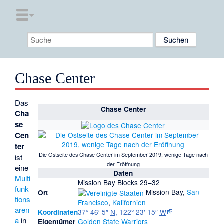
Chase Center
Das
Chase Center
Cha
se
Cen
ter
Die Ostseite des Chase Center im September 2019, wenige Tage nach
ist
der Eröffnung
eine
Daten
Multi
Mission Bay Blocks 29–32
funk
Mission Bay
,
San
Ort
tions
Francisco
,
Kalifornien
aren
37° 46′ 5″
N
,
122° 23′ 15″
W
Koordinaten
a
in
Golden State Warriors
Eigentümer