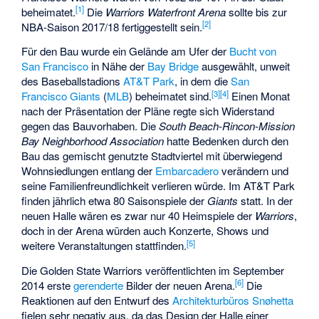
[
1
]
beheimatet.
Die
Warriors Waterfront Arena
sollte bis zur
[
2
]
NBA-Saison 2017/18 fertiggestellt sein.
Für den Bau wurde ein Gelände am Ufer der
Bucht von
San Francisco
in Nähe der
Bay Bridge
ausgewählt, unweit
des Baseballstadions
AT&T Park
, in dem die
San
[
3
]
[
4
]
Francisco Giants
(
MLB
) beheimatet sind.
Einen Monat
nach der Präsentation der Pläne regte sich Widerstand
gegen das Bauvorhaben. Die
South Beach-Rincon-Mission
Bay Neighborhood Association
hatte Bedenken durch den
Bau das gemischt genutzte Stadtviertel mit überwiegend
Wohnsiedlungen entlang der
Embarcadero
verändern und
seine Familienfreundlichkeit verlieren würde. Im AT&T Park
finden jährlich etwa 80 Saisonspiele der
Giants
statt. In der
neuen Halle wären es zwar nur 40 Heimspiele der
Warriors
,
doch in der Arena würden auch Konzerte, Shows und
[
5
]
weitere Veranstaltungen stattfinden.
Die Golden State Warriors veröffentlichten im September
[
6
]
2014 erste
gerenderte
Bilder der neuen Arena.
Die
Reaktionen auf den Entwurf des
Architekturbüros Snøhetta
fielen sehr negativ aus, da das Design der Halle einer