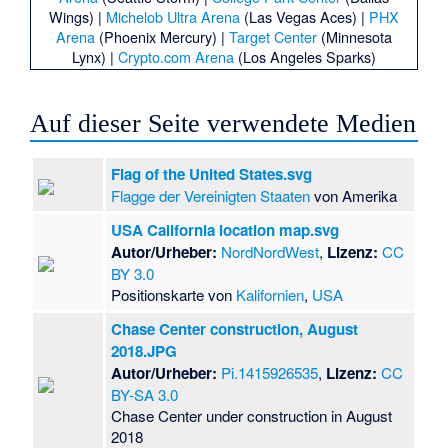
Wings) |
Michelob Ultra Arena
(Las Vegas Aces) |
PHX
Arena
(Phoenix Mercury) |
Target Center
(Minnesota
Lynx) |
Crypto.com Arena
(Los Angeles Sparks)
Auf dieser Seite verwendete Medien
Flag of the United States.svg
Flagge der Vereinigten Staaten
von Amerika
USA California location map.svg
Autor/Urheber:
NordNordWest
,
Lizenz:
CC
BY 3.0
Positionskarte von
Kalifornien
,
USA
Chase Center construction, August
2018.JPG
Autor/Urheber:
Pi.1415926535
,
Lizenz:
CC
BY-SA 3.0
Chase Center under construction in August
2018