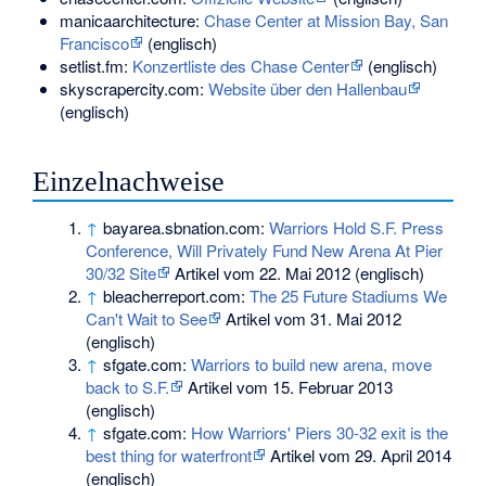
manicaarchitecture:
Chase Center at Mission Bay, San
Francisco
(englisch)
setlist.fm:
Konzertliste des Chase Center
(englisch)
skyscrapercity.com:
Website über den Hallenbau
(englisch)
Einzelnachweise
↑
bayarea.sbnation.com:
Warriors Hold S.F. Press
Conference, Will Privately Fund New Arena At Pier
30/32 Site
Artikel vom 22. Mai 2012 (englisch)
↑
bleacherreport.com:
The 25 Future Stadiums We
Can't Wait to See
Artikel vom 31. Mai 2012
(englisch)
↑
sfgate.com:
Warriors to build new arena, move
back to S.F.
Artikel vom 15. Februar 2013
(englisch)
↑
sfgate.com:
How Warriors' Piers 30-32 exit is the
best thing for waterfront
Artikel vom 29. April 2014
(englisch)