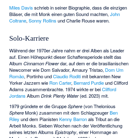
Miles Davis
schrieb in seiner Biographie, dass die einzigen
Bläser, die mit Monk einen guten Sound machten,
John
Coltrane
,
Sonny Rollins
und Charlie Rouse waren.
Solo-Karriere
Während der 1970er Jahre nahm er drei Alben als Leader
auf. Einen Höhepunkt dieser Schaffensperiode stellt das
Album
Cinnamon Flower
dar, auf dem er die brasilianischen
Newcomer wie
Dom Salvador
,
Amaury Tristao
,
Dom Um
Romão
,
Portinho
und
Claudio Roditi
mit bekannten New
Yorker Jazzern wie
Ron Carter
,
Bernard Purdie
und
Clifford
Adams
zusammenbrachte. 1974 wirkte er bei
Clifford
Jordans
Album
Drink Plenty Water
(ed. 2023) mit.
1979 gründete er die Gruppe
Sphere
(von Thelonious
Sphere
Monk) zusammen mit dem Schlagzeuger
Ben
Riley
und dem Pianisten
Kenny Barron
als Tribut an die
Arbeit Monks. Sieben Wochen nach der Veröffentlichung
seines letzten Albums
Epistrophy
, einer Hommage an