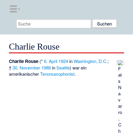
Charlie Rouse
Charlie Rouse
(*
6. April
1924
in
Washington, D.C.
;
†
30. November
1988
in
Seattle
) war ein
F
amerikanischer
Tenorsaxophonist
.
at
s
N
a
v
ar
ro
,
C
h