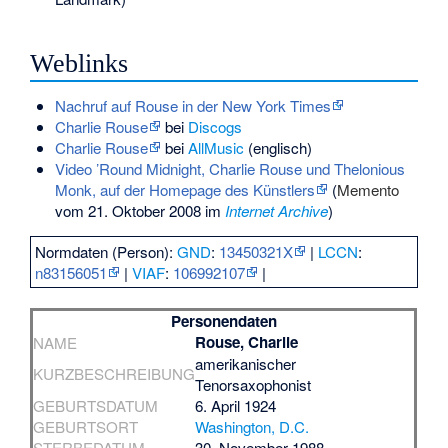
Weblinks
Nachruf auf Rouse in der New York Times
Charlie Rouse
bei
Discogs
Charlie Rouse
bei
AllMusic
(englisch)
Video ’Round Midnight, Charlie Rouse und Thelonious
Monk, auf der Homepage des Künstlers
(
Memento
vom 21. Oktober 2008 im
Internet Archive
)
Normdaten (Person):
GND
:
13450321X
|
LCCN
:
n83156051
|
VIAF
:
106992107
|
Personendaten
Rouse, Charlie
NAME
amerikanischer
KURZBESCHREIBUNG
Tenorsaxophonist
GEBURTSDATUM
6. April 1924
GEBURTSORT
Washington, D.C.
STERBEDATUM
30. November 1988