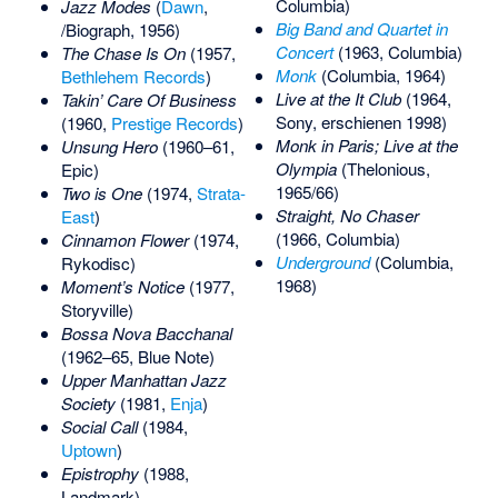
Columbia)
Jazz Modes
(
Dawn
,
Big Band and Quartet in
/Biograph, 1956)
Concert
(1963, Columbia)
The Chase Is On
(1957,
Monk
(Columbia, 1964)
Bethlehem Records
)
Live at the It Club
(1964,
Takin’ Care Of Business
Sony, erschienen 1998)
(1960,
Prestige Records
)
Monk in Paris; Live at the
Unsung Hero
(1960–61,
Olympia
(Thelonious,
Epic)
1965/66)
Two is One
(1974,
Strata-
Straight, No Chaser
East
)
(1966, Columbia)
Cinnamon Flower
(1974,
Underground
(Columbia,
Rykodisc)
1968)
Moment’s Notice
(1977,
Storyville)
Bossa Nova Bacchanal
(1962–65, Blue Note)
Upper Manhattan Jazz
Society
(1981,
Enja
)
Social Call
(1984,
Uptown
)
Epistrophy
(1988,
Landmark)