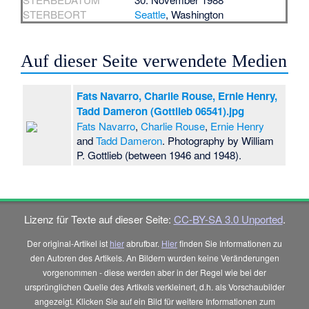
STERBEORT
Seattle
, Washington
Auf dieser Seite verwendete Medien
Fats Navarro, Charlie Rouse, Ernie Henry,
Tadd Dameron (Gottlieb 06541).jpg
Fats Navarro
,
Charlie Rouse
,
Ernie Henry
and
Tadd Dameron
. Photography by William
P. Gottlieb (between 1946 and 1948).
Lizenz für Texte auf dieser Seite:
CC-BY-SA 3.0 Unported
.
Der original-Artikel ist
hier
abrufbar.
Hier
finden Sie Informationen zu
den Autoren des Artikels. An Bildern wurden keine Veränderungen
vorgenommen - diese werden aber in der Regel wie bei der
ursprünglichen Quelle des Artikels verkleinert, d.h. als Vorschaubilder
angezeigt. Klicken Sie auf ein Bild für weitere Informationen zum