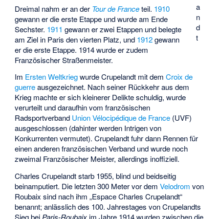
a
Dreimal nahm er an der
Tour de France
teil.
1910
n
gewann er die erste Etappe und wurde am Ende
d
Sechster.
1911
gewann er zwei Etappen und belegte
t
am Ziel in Paris den vierten Platz, und
1912
gewann
er die erste Etappe. 1914 wurde er zudem
Französischer Straßenmeister.
Im
Ersten Weltkrieg
wurde Crupelandt mit dem
Croix de
guerre
ausgezeichnet. Nach seiner Rückkehr aus dem
Krieg machte er sich kleinerer Delikte schuldig, wurde
verurteilt und daraufhin vom französischen
Radsportverband
Union Vélocipédique de France
(UVF)
ausgeschlossen (dahinter werden Intrigen von
Konkurrenten vermutet). Crupelandt fuhr dann Rennen für
einen anderen französischen Verband und wurde noch
zweimal Französischer Meister, allerdings inoffiziell.
Charles Crupelandt starb 1955, blind und beidseitig
beinamputiert. Die letzten 300 Meter vor dem
Velodrom
von
Roubaix sind nach ihm „Espace Charles Crupelandt“
benannt; anlässlich des 100. Jahrestages von Crupelandts
Sieg bei
Paris-Roubaix
im Jahre 1914 wurden zwischen die