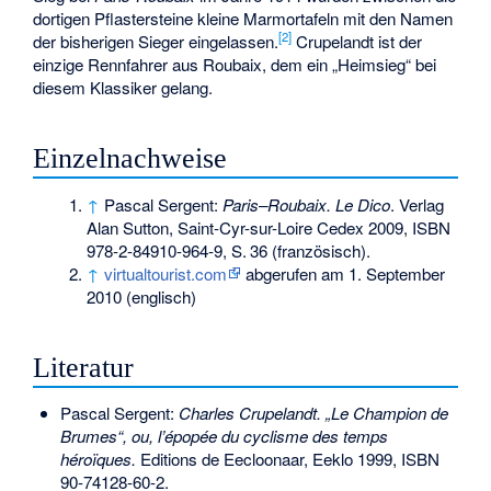
dortigen Pflastersteine kleine Marmortafeln mit den Namen
[
2
]
der bisherigen Sieger eingelassen.
Crupelandt ist der
einzige Rennfahrer aus Roubaix, dem ein „Heimsieg“ bei
diesem Klassiker gelang.
Einzelnachweise
↑
Pascal Sergent:
Paris–Roubaix. Le Dico
. Verlag
Alan Sutton, Saint-Cyr-sur-Loire Cedex 2009,
ISBN
978-2-84910-964-9
,
S.
36
(französisch).
↑
virtualtourist.com
abgerufen am 1. September
2010 (englisch)
Literatur
Pascal Sergent:
Charles Crupelandt. „Le Champion de
Brumes“, ou, l’épopée du cyclisme des temps
héroïques.
Editions de Eecloonaar, Eeklo 1999,
ISBN
90-74128-60-2
.