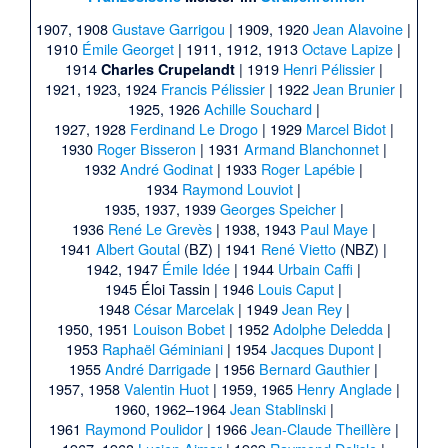
1907, 1908
Gustave Garrigou
|
1909, 1920
Jean Alavoine
|
1910
Émile Georget
|
1911, 1912, 1913
Octave Lapize
|
1914
|
1919
Henri Pélissier
|
Charles Crupelandt
1921, 1923, 1924
Francis Pélissier
|
1922
Jean Brunier
|
1925, 1926
Achille Souchard
|
1927, 1928
Ferdinand Le Drogo
|
1929
Marcel Bidot
|
1930
Roger Bisseron
|
1931
Armand Blanchonnet
|
1932
André Godinat
|
1933
Roger Lapébie
|
1934
Raymond Louviot
|
1935, 1937, 1939
Georges Speicher
|
1936
René Le Grevès
|
1938, 1943
Paul Maye
|
1941
Albert Goutal
(BZ) |
1941
René Vietto
(NBZ) |
1942, 1947
Émile Idée
|
1944
Urbain Caffi
|
1945
Éloi Tassin
|
1946
Louis Caput
|
1948
César Marcelak
|
1949
Jean Rey
|
1950, 1951
Louison Bobet
|
1952
Adolphe Deledda
|
1953
Raphaël Géminiani
|
1954
Jacques Dupont
|
1955
André Darrigade
|
1956
Bernard Gauthier
|
1957, 1958
Valentin Huot
|
1959, 1965
Henry Anglade
|
1960, 1962–1964
Jean Stablinski
|
1961
Raymond Poulidor
|
1966
Jean-Claude Theillère
|