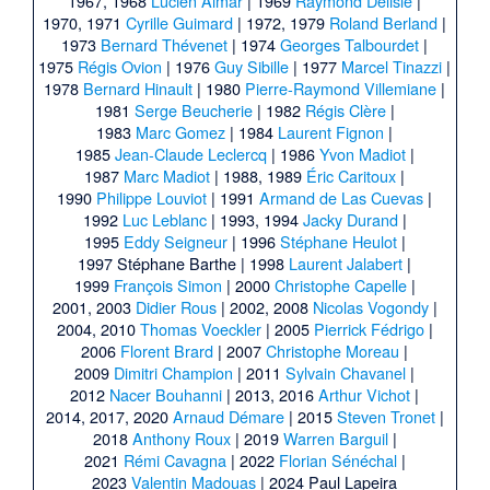
1967, 1968
Lucien Aimar
|
1969
Raymond Delisle
|
1970, 1971
Cyrille Guimard
|
1972, 1979
Roland Berland
|
1973
Bernard Thévenet
|
1974
Georges Talbourdet
|
1975
Régis Ovion
|
1976
Guy Sibille
|
1977
Marcel Tinazzi
|
1978
Bernard Hinault
|
1980
Pierre-Raymond Villemiane
|
1981
Serge Beucherie
|
1982
Régis Clère
|
1983
Marc Gomez
|
1984
Laurent Fignon
|
1985
Jean-Claude Leclercq
|
1986
Yvon Madiot
|
1987
Marc Madiot
|
1988, 1989
Éric Caritoux
|
1990
Philippe Louviot
|
1991
Armand de Las Cuevas
|
1992
Luc Leblanc
|
1993, 1994
Jacky Durand
|
1995
Eddy Seigneur
|
1996
Stéphane Heulot
|
1997
Stéphane Barthe
|
1998
Laurent Jalabert
|
1999
François Simon
|
2000
Christophe Capelle
|
2001, 2003
Didier Rous
|
2002, 2008
Nicolas Vogondy
|
2004, 2010
Thomas Voeckler
|
2005
Pierrick Fédrigo
|
2006
Florent Brard
|
2007
Christophe Moreau
|
2009
Dimitri Champion
|
2011
Sylvain Chavanel
|
2012
Nacer Bouhanni
|
2013, 2016
Arthur Vichot
|
2014, 2017, 2020
Arnaud Démare
|
2015
Steven Tronet
|
2018
Anthony Roux
|
2019
Warren Barguil
|
2021
Rémi Cavagna
|
2022
Florian Sénéchal
|
2023
Valentin Madouas
|
2024
Paul Lapeira