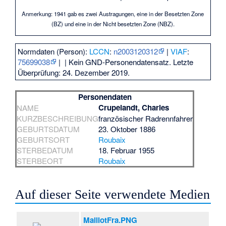
Anmerkung: 1941 gab es zwei Austragungen, eine in der Besetzten Zone
(BZ) und eine in der Nicht besetzten Zone (NBZ).
Normdaten (Person):
LCCN
:
n2003120312
|
VIAF
:
75699038
|
| Kein GND-Personendatensatz. Letzte
Überprüfung: 24. Dezember 2019.
Personendaten
Crupelandt, Charles
NAME
KURZBESCHREIBUNG
französischer Radrennfahrer
GEBURTSDATUM
23. Oktober 1886
GEBURTSORT
Roubaix
STERBEDATUM
18. Februar 1955
STERBEORT
Roubaix
Auf dieser Seite verwendete Medien
MaillotFra.PNG