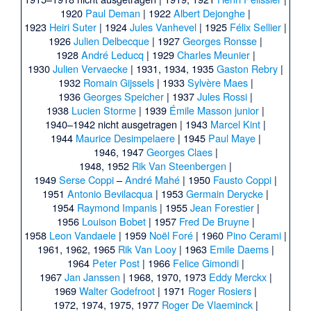
1920
Paul Deman
|
1922
Albert Dejonghe
|
1923
Heiri Suter
|
1924
Jules Vanhevel
|
1925
Félix Sellier
|
1926
Julien Delbecque
|
1927
Georges Ronsse
|
1928
André Leducq
|
1929
Charles Meunier
|
1930
Julien Vervaecke
|
1931, 1934, 1935
Gaston Rebry
|
1932
Romain Gijssels
|
1933
Sylvère Maes
|
1936
Georges Speicher
|
1937
Jules Rossi
|
1938
Lucien Storme
|
1939
Émile Masson junior
|
1940–1942 nicht ausgetragen |
1943
Marcel Kint
|
1944
Maurice Desimpelaere
|
1945
Paul Maye
|
1946, 1947
Georges Claes
|
1948, 1952
Rik Van Steenbergen
|
1949
Serse Coppi
–
André Mahé
|
1950
Fausto Coppi
|
1951
Antonio Bevilacqua
|
1953
Germain Derycke
|
1954
Raymond Impanis
|
1955
Jean Forestier
|
1956
Louison Bobet
|
1957
Fred De Bruyne
|
1958
Leon Vandaele
|
1959
Noël Foré
|
1960
Pino Cerami
|
1961, 1962, 1965
Rik Van Looy
|
1963
Emile Daems
|
1964
Peter Post
|
1966
Felice Gimondi
|
1967
Jan Janssen
|
1968, 1970, 1973
Eddy Merckx
|
1969
Walter Godefroot
|
1971
Roger Rosiers
|
1972, 1974, 1975, 1977
Roger De Vlaeminck
|