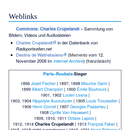
Weblinks
Commons
: Charles Crupelandt
– Sammlung von
Bildern, Videos und Audiodateien
Charles Crupelandt
in der Datenbank von
Radsportseiten.net
Destins de Wattrelosiens
(
Memento
vom 12.
November 2008 im
Internet Archive
) (französisch)
Paris–Roubaix
-Sieger
1896
Josef Fischer
|
1897, 1898
Maurice Garin
|
1899
Albert Champion
|
1900
Émile Bouhours
|
1901, 1902
Lucien Lesna
|
1903, 1904
Hippolyte Aucouturier
|
1905
Louis Trousselier
|
1906
Henri Cornet
|
1907
Georges Passerieu
|
1908
Cyrille Van Hauwaert
|
1909, 1910, 1911
Octave Lapize
|
1912, 1914
|
1913
François Faber
|
Charles Crupelandt
1915–1918 nicht ausgetragen |
1919, 1921
Henri Pélissier
|