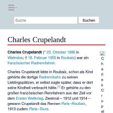
Charles Crupelandt
Charles Crupelandt
(*
23. Oktober
1886
in
Wattrelos
; †
18. Februar
1955
in
Roubaix
) war ein
C
französischer
Radrennfahrer
.
h
a
Charles Crupelandt lebte in Roubaix, schon als Kind
rl
gehörte die dortige
Radrennbahn
zu seinen
e
Lieblingsplätzen, er selbst sagte später, dass er dort
s
[
1
]
seine Kindheit verbracht hätte.
Er gehörte zu den
C
großen französischen Rennfahrern aus der Zeit vor
r
dem
Ersten Weltkrieg
. Zweimal – 1912 und 1914 –
u
gewann Crupelandt das Rennen
Paris–Roubaix
,
p
1913 zudem
Paris–Tours
.
el