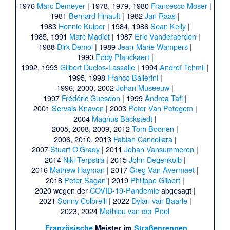
1976
Marc Demeyer
|
1978, 1979, 1980
Francesco Moser
|
1981
Bernard Hinault
|
1982
Jan Raas
|
1983
Hennie Kuiper
|
1984, 1986
Sean Kelly
|
1985, 1991
Marc Madiot
|
1987
Eric Vanderaerden
|
1988
Dirk Demol
|
1989
Jean-Marie Wampers
|
1990
Eddy Planckaert
|
1992, 1993
Gilbert Duclos-Lassalle
|
1994
Andreï Tchmil
|
1995, 1998
Franco Ballerini
|
1996, 2000, 2002
Johan Museeuw
|
1997
Frédéric Guesdon
|
1999
Andrea Tafi
|
2001
Servais Knaven
|
2003
Peter Van Petegem
|
2004
Magnus Bäckstedt
|
2005, 2008, 2009, 2012
Tom Boonen
|
2006, 2010, 2013
Fabian Cancellara
|
2007
Stuart O’Grady
|
2011
Johan Vansummeren
|
2014
Niki Terpstra
|
2015
John Degenkolb
|
2016
Mathew Hayman
|
2017
Greg Van Avermaet
|
2018
Peter Sagan
|
2019
Philippe Gilbert
|
2020 wegen der
COVID-19-Pandemie
abgesagt |
2021
Sonny Colbrelli
|
2022
Dylan van Baarle
|
2023, 2024
Mathieu van der Poel
Französische
Meister im
Straßenrennen