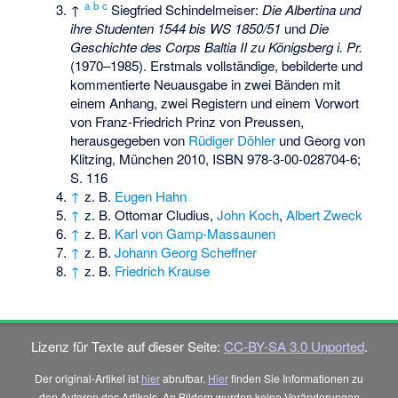
a
b
c
↑
Siegfried Schindelmeiser:
Die Albertina und
ihre Studenten 1544 bis WS 1850/51
und
Die
Geschichte des Corps Baltia II zu Königsberg i. Pr.
(1970–1985). Erstmals vollständige, bebilderte und
kommentierte Neuausgabe in zwei Bänden mit
einem Anhang, zwei Registern und einem Vorwort
von Franz-Friedrich Prinz von Preussen,
herausgegeben von
Rüdiger Döhler
und Georg von
Klitzing, München 2010,
ISBN 978-3-00-028704-6
;
S. 116
↑
z. B.
Eugen Hahn
↑
z. B.
Ottomar Cludius
,
John Koch
,
Albert Zweck
↑
z. B.
Karl von Gamp-Massaunen
↑
z. B.
Johann Georg Scheffner
↑
z. B.
Friedrich Krause
Lizenz für Texte auf dieser Seite:
CC-BY-SA 3.0 Unported
.
Der original-Artikel ist
hier
abrufbar.
Hier
finden Sie Informationen zu
den Autoren des Artikels. An Bildern wurden keine Veränderungen