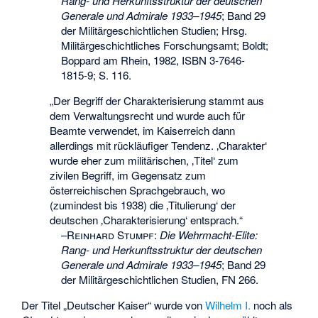
Rang- und Herkunftsstruktur der deutschen
Generale und Admirale 1933–1945
; Band 29
der Militärgeschichtlichen Studien; Hrsg.
Militärgeschichtliches Forschungsamt; Boldt;
Boppard am Rhein, 1982,
ISBN 3-7646-
1815-9
; S. 116.
„Der Begriff der Charakterisierung stammt aus
dem Verwaltungsrecht und wurde auch für
Beamte verwendet, im Kaiserreich dann
allerdings mit rückläufiger Tendenz. ‚Charakter‘
wurde eher zum militärischen, ‚Titel‘ zum
zivilen Begriff, im Gegensatz zum
österreichischen Sprachgebrauch, wo
(zumindest bis 1938) die ‚Titulierung‘ der
deutschen ‚Charakterisierung‘ entsprach.“
–
Reinhard Stumpf
:
Die Wehrmacht-Elite:
Rang- und Herkunftsstruktur der deutschen
Generale und Admirale 1933–1945
; Band 29
der Militärgeschichtlichen Studien, FN 266.
Der Titel „Deutscher Kaiser“ wurde von
Wilhelm I.
noch als