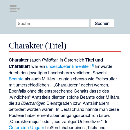
Charakter (Titel)
Charakter
(auch
Prädikat,
in Österreich
Titel und
[
1
]
Charakter
) war ein
unbesoldeter
Ehrentitel
.
Er wurde
durch den jeweiligen Landesherrn verliehen. Sowohl
Beamte
als auch Militärs konnten ebenso wie Freiberufler –
mit unterschiedlichen – „Charakteren“ geehrt werden.
Ebenfalls ohne die entsprechende Gehaltsklasse des
„wirklichen“ Amtstitels dienten solche Beamte oder Militärs,
die zu
überzähligen
Dienstgraden bzw. Amtsinhabern
befördert worden waren. In Deutschland nannte man diese
Posteninhaber ehrenhalber umgangssprachlich bspw.
„Charaktermajor“ oder „überzähliger Unteroffizier“. In
Österreich-Ungarn
hießen Inhaber eines „Titels und