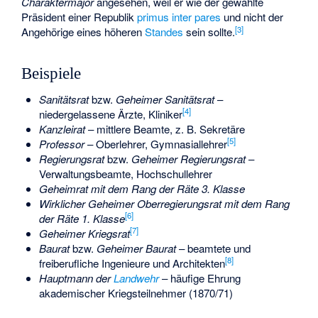
Charaktermajor
angesehen, weil er wie der gewählte
Präsident einer Republik
primus inter pares
und nicht der
[
3
]
Angehörige eines höheren
Standes
sein sollte.
Beispiele
Sanitätsrat
bzw.
Geheimer Sanitätsrat
–
[
4
]
niedergelassene Ärzte, Kliniker
Kanzleirat
– mittlere Beamte, z. B. Sekretäre
[
5
]
Professor
– Oberlehrer, Gymnasiallehrer
Regierungsrat
bzw.
Geheimer Regierungsrat
–
Verwaltungsbeamte, Hochschullehrer
Geheimrat mit dem Rang der Räte 3. Klasse
Wirklicher Geheimer Oberregierungsrat mit dem Rang
[
6
]
der Räte 1. Klasse
[
7
]
Geheimer Kriegsrat
Baurat
bzw.
Geheimer Baurat
– beamtete und
[
8
]
freiberufliche Ingenieure und Architekten
Hauptmann der
Landwehr
– häufige Ehrung
akademischer Kriegsteilnehmer (1870/71)