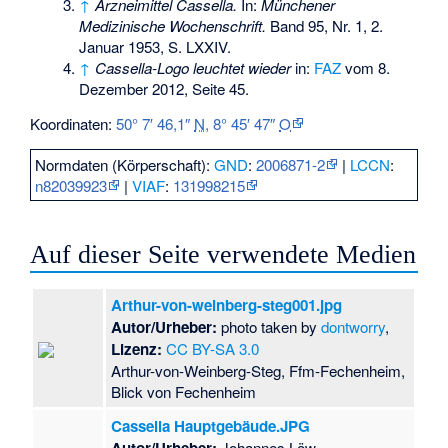
↑
Arzneimittel Cassella.
In:
Münchener
Medizinische Wochenschrift.
Band 95, Nr. 1, 2.
Januar 1953, S. LXXIV.
↑
Cassella-Logo leuchtet wieder
in:
FAZ
vom 8.
Dezember 2012, Seite 45.
Koordinaten:
50° 7′ 46,1″
N
,
8° 45′ 47″
O
Normdaten (Körperschaft):
GND
:
2006871-2
|
LCCN
:
n82039923
|
VIAF
:
131998215
Auf dieser Seite verwendete Medien
Arthur-von-weinberg-steg001.jpg
Autor/Urheber:
photo taken by
dontworry
,
Lizenz:
CC BY-SA 3.0
Arthur-von-Weinberg-Steg, Ffm-Fechenheim,
Blick von Fechenheim
Cassella Hauptgebäude.JPG
Johannes Löw