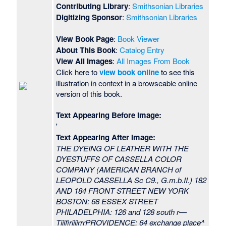
Contributing Library
:
Smithsonian Libraries
Digitizing Sponsor
:
Smithsonian Libraries
View Book Page
:
Book Viewer
About This Book
:
Catalog Entry
View All Images
:
All Images From Book
Click here to
view book online
to see this
illustration in context in a browseable online
version of this book.
Text Appearing Before Image:
'
Text Appearing After Image:
THE DYEING OF LEATHER WITH THE
DYESTUFFS OF CASSELLA COLOR
COMPANY (AMERICAN BRANCH of
LEOPOLD CASSELLA Sc C9., G.m.b.II.) 182
AND 184 FRONT STREET NEW YORK
BOSTON: 68 ESSEX STREET
PHILADELPHIA: 126 and 128 south r—
TiiifiriiiirrrPROVIDENCE: 64 exchange place^