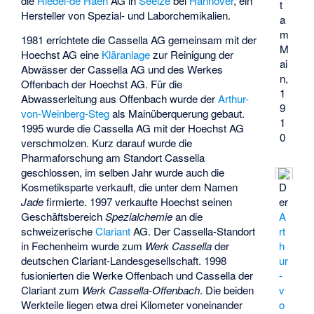
die
Riedel-de Haën
AG in
Seelze
bei
Hannover
, ein
t
Hersteller von Spezial- und Laborchemikalien.
a
m
1981 errichtete die Cassella AG gemeinsam mit der
M
Hoechst AG eine
Kläranlage
zur Reinigung der
ai
Abwässer der Cassella AG und des Werkes
n,
Offenbach der Hoechst AG. Für die
1
Abwasserleitung aus Offenbach wurde der
Arthur-
9
von-Weinberg-Steg
als Mainüberquerung gebaut.
1
1995 wurde die Cassella AG mit der Hoechst AG
0
verschmolzen. Kurz darauf wurde die
Pharmaforschung am Standort Cassella
geschlossen, im selben Jahr wurde auch die
D
Kosmetiksparte verkauft, die unter dem Namen
er
Jade
firmierte. 1997 verkaufte Hoechst seinen
A
Geschäftsbereich
Spezialchemie
an die
rt
schweizerische
Clariant
AG. Der Cassella-Standort
h
in Fechenheim wurde zum
Werk Cassella
der
ur
deutschen Clariant-Landesgesellschaft. 1998
-
fusionierten die Werke Offenbach und Cassella der
v
Clariant zum
Werk Cassella-Offenbach
. Die beiden
o
Werkteile liegen etwa drei Kilometer voneinander