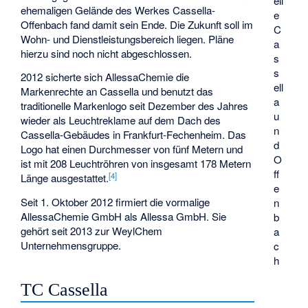
eil
ehemaligen Gelände des Werkes Cassella-
e
Offenbach fand damit sein Ende. Die Zukunft soll im
C
Wohn- und Dienstleistungsbereich liegen. Pläne
a
hierzu sind noch nicht abgeschlossen.
s
s
2012 sicherte sich AllessaChemie die
ell
Markenrechte an Cassella und benutzt das
a
traditionelle Markenlogo seit Dezember des Jahres
u
wieder als Leuchtreklame auf dem Dach des
n
Cassella-Gebäudes in Frankfurt-Fechenheim. Das
d
Logo hat einen Durchmesser von fünf Metern und
O
ist mit 208 Leuchtröhren von insgesamt 178 Metern
ff
[
4
]
Länge ausgestattet.
e
Seit 1. Oktober 2012 firmiert die vormalige
n
AllessaChemie GmbH als Allessa GmbH. Sie
b
gehört seit 2013 zur WeylChem
a
Unternehmensgruppe.
c
h
TC Cassella