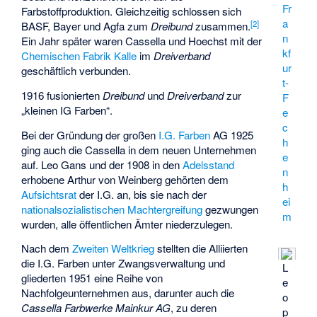
Fr
Farbstoffproduktion. Gleichzeitig schlossen sich
a
[
2
]
BASF, Bayer und Agfa zum
Dreibund
zusammen.
n
Ein Jahr später waren Cassella und Hoechst mit der
kf
Chemischen Fabrik Kalle
im
Dreiverband
ur
geschäftlich verbunden.
t-
1916 fusionierten
Dreibund
und
Dreiverband
zur
F
„kleinen IG Farben“.
e
c
Bei der Gründung der großen
I.G. Farben
AG 1925
h
ging auch die Cassella in dem neuen Unternehmen
e
auf. Leo Gans und der 1908 in den
Adelsstand
n
erhobene Arthur von Weinberg gehörten dem
h
Aufsichtsrat
der I.G. an, bis sie nach der
ei
nationalsozialistischen
Machtergreifung
gezwungen
m
wurden, alle öffentlichen Ämter niederzulegen.
Nach dem
Zweiten Weltkrieg
stellten die Alliierten
die I.G. Farben unter Zwangsverwaltung und
L
gliederten 1951 eine Reihe von
e
Nachfolgeunternehmen aus, darunter auch die
o
Cassella Farbwerke Mainkur AG
, zu deren
p