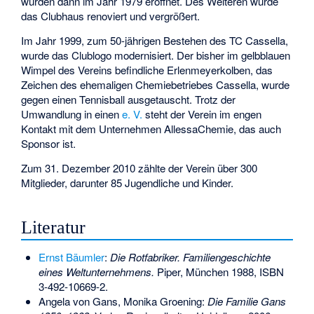
wurden dann im Jahr 1979 eröffnet. Des Weiteren wurde
das Clubhaus renoviert und vergrößert.
Im Jahr 1999, zum 50-jährigen Bestehen des TC Cassella,
wurde das Clublogo modernisiert. Der bisher im gelbblauen
Wimpel des Vereins befindliche Erlenmeyerkolben, das
Zeichen des ehemaligen Chemiebetriebes Cassella, wurde
gegen einen Tennisball ausgetauscht. Trotz der
Umwandlung in einen
e. V.
steht der Verein im engen
Kontakt mit dem Unternehmen AllessaChemie, das auch
Sponsor ist.
Zum 31. Dezember 2010 zählte der Verein über 300
Mitglieder, darunter 85 Jugendliche und Kinder.
Literatur
Ernst Bäumler
:
Die Rotfabriker. Familiengeschichte
eines Weltunternehmens.
Piper, München 1988,
ISBN
3-492-10669-2
.
Angela von Gans, Monika Groening:
Die Familie Gans