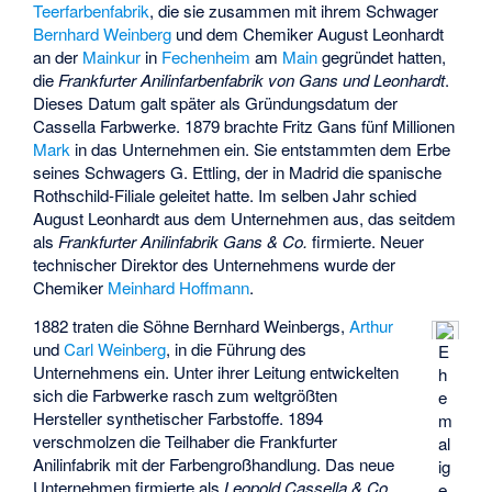
Teerfarbenfabrik
, die sie zusammen mit ihrem Schwager
Bernhard Weinberg
und dem Chemiker
August Leonhardt
an der
Mainkur
in
Fechenheim
am
Main
gegründet hatten,
die
Frankfurter Anilinfarbenfabrik von Gans und Leonhardt
.
Dieses Datum galt später als Gründungsdatum der
Cassella Farbwerke. 1879 brachte Fritz Gans fünf Millionen
Mark
in das Unternehmen ein. Sie entstammten dem Erbe
seines Schwagers G. Ettling, der in Madrid die spanische
Rothschild-Filiale geleitet hatte. Im selben Jahr schied
August Leonhardt aus dem Unternehmen aus, das seitdem
als
Frankfurter Anilinfabrik Gans & Co.
firmierte. Neuer
technischer Direktor des Unternehmens wurde der
Chemiker
Meinhard Hoffmann
.
1882 traten die Söhne Bernhard Weinbergs,
Arthur
und
Carl Weinberg
, in die Führung des
E
Unternehmens ein. Unter ihrer Leitung entwickelten
h
sich die Farbwerke rasch zum weltgrößten
e
Hersteller synthetischer Farbstoffe. 1894
m
verschmolzen die Teilhaber die Frankfurter
al
Anilinfabrik mit der Farbengroßhandlung. Das neue
ig
Unternehmen firmierte als
Leopold Cassella & Co.
e