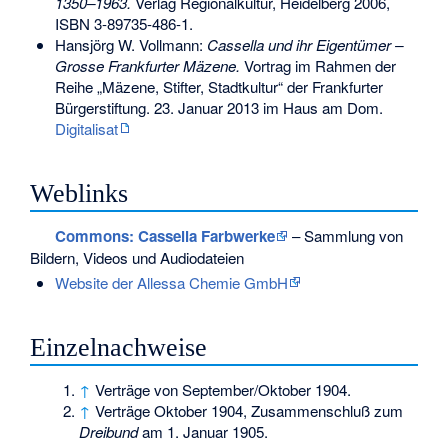
1350–1963.
Verlag Regionalkultur, Heidelberg 2006,
ISBN 3-89735-486-1
.
Hansjörg W. Vollmann:
Cassella und ihr Eigentümer –
Grosse Frankfurter Mäzene.
Vortrag im Rahmen der
Reihe „Mäzene, Stifter, Stadtkultur“ der Frankfurter
Bürgerstiftung. 23. Januar 2013 im
Haus am Dom
.
Digitalisat
Weblinks
Commons
: Cassella Farbwerke
– Sammlung von
Bildern, Videos und Audiodateien
Website der Allessa Chemie GmbH
Einzelnachweise
↑
Verträge von September/Oktober 1904.
↑
Verträge Oktober 1904, Zusammenschluß zum
Dreibund
am 1. Januar 1905.