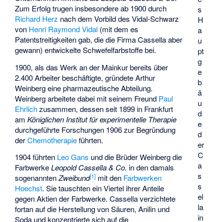
Zum Erfolg trugen insbesondere ab 1900 durch
s
Richard Herz
nach dem Vorbild des Vidal-Schwarz
H
von
Henri Raymond Vidal
(mit dem es
a
Patentstreitigkeiten gab, die die Firma Cassella aber
u
gewann) entwickelte Schwefelfarbstoffe bei.
pt
g
1900, als das Werk an der Mainkur bereits über
e
2.400 Arbeiter beschäftigte, gründete Arthur
b
Weinberg eine pharmazeutische Abteilung.
ä
Weinberg arbeitete dabei mit seinem Freund
Paul
u
Ehrlich
zusammen, dessen seit 1899 in Frankfurt
d
am
Königlichen Institut für experimentelle Therapie
e
durchgeführte Forschungen 1906 zur Begründung
d
der
Chemotherapie
führten.
er
C
1904 führten
Leo Gans
und die Brüder Weinberg die
a
Farbwerke
Leopold Cassella & Co.
in den damals
s
[
1
]
sogenannten
Zweibund
mit den
Farbwerken
s
Hoechst
. Sie tauschten ein Viertel ihrer Anteile
el
gegen Aktien der Farbwerke. Cassella verzichtete
la
fortan auf die Herstellung von Säuren, Anilin und
in
Soda und konzentrierte sich auf die