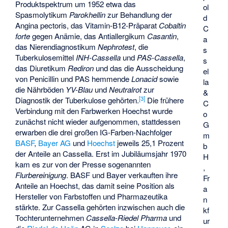
Produktspektrum um 1952 etwa das
ol
Spasmolytikum
Parokhellin
zur Behandlung der
d
Angina pectoris, das Vitamin-B12-Präparat
Cobaltin
C
forte
gegen Anämie, das Antiallergikum
Casantin
,
a
das Nierendiagnostikum
Nephrotest
, die
s
Tuberkulosemittel
INH-Cassella
und
PAS-Cassella
,
s
das Diuretikum
Rediron
und das die Ausscheidung
el
von Penicillin und PAS hemmende
Lonacid
sowie
la
die Nährböden
YV-Blau
und
Neutralrot
zur
&
[
3
]
Diagnostik der Tuberkulose gehörten.
Die frühere
C
Verbindung mit den Farbwerken Hoechst wurde
o
zunächst nicht wieder aufgenommen, stattdessen
G
erwarben die drei großen IG-Farben-Nachfolger
m
BASF
,
Bayer AG
und
Hoechst
jeweils 25,1 Prozent
b
der Anteile an Cassella. Erst im Jubiläumsjahr 1970
H
kam es zur von der Presse sogenannten
,
Flurbereinigung
. BASF und Bayer verkauften ihre
Fr
Anteile an Hoechst, das damit seine Position als
a
Hersteller von Farbstoffen und Pharmazeutika
n
stärkte. Zur Cassella gehörten inzwischen auch die
kf
Tochterunternehmen
Cassella-Riedel Pharma
und
ur