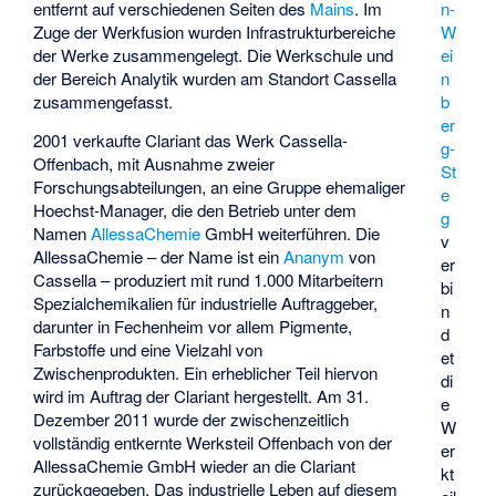
n-
entfernt auf verschiedenen Seiten des
Mains
. Im
W
Zuge der Werkfusion wurden Infrastrukturbereiche
ei
der Werke zusammengelegt. Die Werkschule und
n
der Bereich Analytik wurden am Standort Cassella
b
zusammengefasst.
er
2001 verkaufte Clariant das Werk Cassella-
g-
Offenbach, mit Ausnahme zweier
St
Forschungsabteilungen, an eine Gruppe ehemaliger
e
Hoechst-Manager, die den Betrieb unter dem
g
Namen
AllessaChemie
GmbH weiterführen. Die
v
AllessaChemie – der Name ist ein
Ananym
von
er
Cassella – produziert mit rund 1.000 Mitarbeitern
bi
Spezialchemikalien für industrielle Auftraggeber,
n
darunter in Fechenheim vor allem Pigmente,
d
Farbstoffe und eine Vielzahl von
et
Zwischenprodukten. Ein erheblicher Teil hiervon
di
wird im Auftrag der Clariant hergestellt. Am 31.
e
Dezember 2011 wurde der zwischenzeitlich
W
vollständig entkernte Werksteil Offenbach von der
er
AllessaChemie GmbH wieder an die Clariant
kt
zurückgegeben. Das industrielle Leben auf diesem