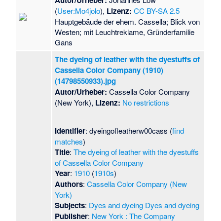
Autor/Urheber:
(
User:Mo4jolo
),
Lizenz:
CC BY-SA 2.5
Hauptgebäude der ehem. Cassella; Blick von
Westen; mit Leuchtreklame, Gründerfamilie
Gans
The dyeing of leather with the dyestuffs of
Cassella Color Company (1910)
(14798550933).jpg
Autor/Urheber:
Cassella Color Company
(New York),
Lizenz:
No restrictions
Identifier
: dyeingofleatherw00cass (
find
matches
)
Title
:
The dyeing of leather with the dyestuffs
of Cassella Color Company
Year
:
1910
(
1910s
)
Authors
:
Cassella Color Company (New
York)
Subjects
:
Dyes and dyeing
Dyes and dyeing
Publisher
:
New York : The Company