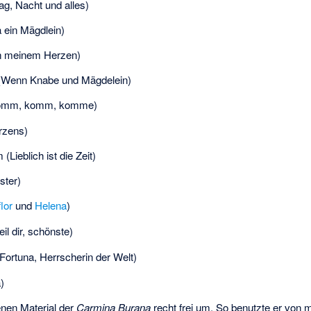
ag, Nacht und alles)
a ein Mägdlein)
In meinem Herzen)
a (Wenn Knabe und Mägdelein)
 (Komm, komm, komme)
erzens)
Lieblich ist die Zeit)
ster)
flor
und
Helena
)
l dir, schönste)
Fortuna, Herrscherin der Welt)
)
enen Material der
Carmina Burana
recht frei um. So benutzte er von