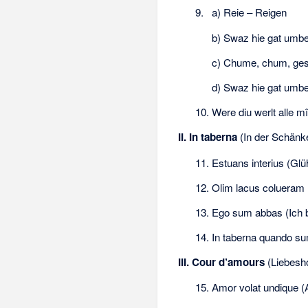
9.
a) Reie – Reigen
b) Swaz hie gat umbe
c) Chume, chum, ges
d) Swaz hie gat umbe
10. Were diu werlt alle 
II. In taberna
(In der Schänk
11. Estuans interius (Glü
12. Olim lacus colueram
13. Ego sum abbas (Ich b
14. In taberna quando su
III. Cour d’amours
(Liebesh
15. Amor volat undique (Am