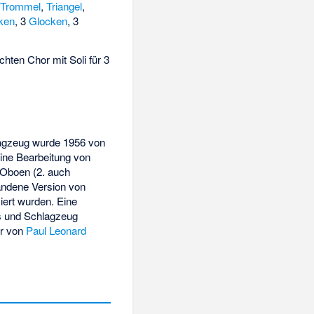
 Trommel
,
Triangel
,
ken
, 3
Glocken
, 3
chten Chor mit Soli für 3
hlagzeug wurde 1956 von
eine Bearbeitung von
2 Oboen (2. auch
tandene Version von
iert wurden. Eine
ss und Schlagzeug
er von
Paul Leonard