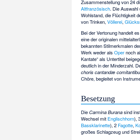
Zusammenstellung von 24 di
Altfranzösisch
. Die Auswahl 
Wohlstand, die Flüchtigkeit
von Trinken,
Völlerei
,
Glücks
Bei der Vertonung handelt e
eine der originalen mittelalter
bekannten Stilmerkmalen des
Werk weder als
Oper
noch a
Kantate“ als Untertitel beige
deutlich in der Minderzahl. De
choris cantandæ comitantibu
Chöre, begleitet von Instrum
Besetzung
Die
Carmina Burana
sind ins
Wechsel mit
Englischhorn
),
Bassklarinette
), 2
Fagotte
,
Ko
großes Schlagzeug und Strei