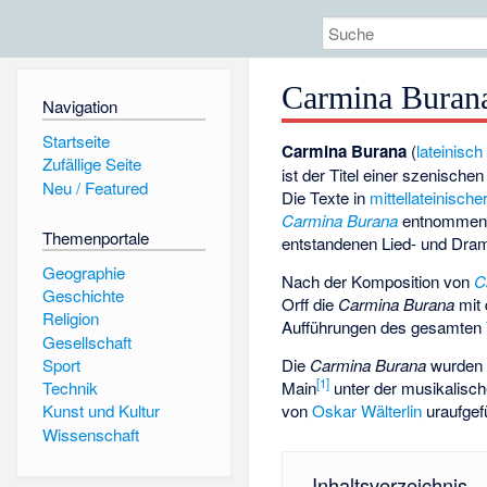
Carmina Burana
Navigation
Startseite
Carmina Burana
(
lateinisch
Zufällige Seite
ist der Titel einer szenische
Neu / Featured
Die Texte in
mittellateinische
Carmina Burana
entnommen, 
Themenportale
entstandenen Lied- und Dra
Geographie
Nach der Komposition von
C
Geschichte
Orff die
Carmina Burana
mit 
Religion
Aufführungen des gesamten
Gesellschaft
Die
Carmina Burana
wurden 
Sport
[
1
]
Main
unter der musikalisc
Technik
von
Oskar Wälterlin
uraufgefü
Kunst und Kultur
Wissenschaft
Inhaltsverzeichnis