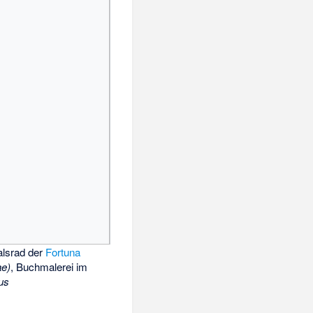
lsrad der
Fortuna
ae)
, Buchmalerei im
us