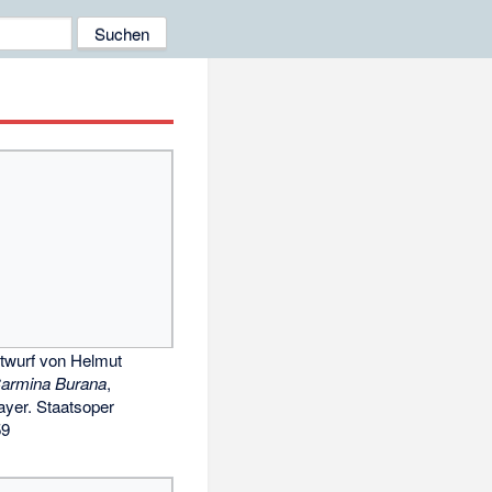
twurf von Helmut
armina Burana
,
ayer. Staatsoper
59