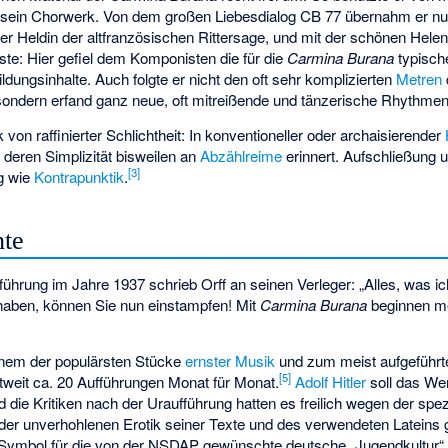
r sein Chorwerk. Von dem großen Liebesdialog CB 77 übernahm er nur 
ner Heldin der altfranzösischen Rittersage, und mit der schönen Helen
ste: Hier gefiel dem Komponisten die für die
Carmina Burana
typisch
Bildungsinhalte. Auch folgte er nicht den oft sehr komplizierten
Metren
sondern erfand ganz neue, oft mitreißende und tänzerische Rhythmen
von raffinierter Schlichtheit: In konventioneller oder archaisierender
, deren Simplizität bisweilen an
Abzählreime
erinnert. Aufschließung 
[
3
]
g wie
Kontrapunktik
.
hte
führung im Jahre 1937 schrieb Orff an seinen Verleger: „Alles, was i
 haben, können Sie nun einstampfen! Mit
Carmina Burana
beginnen m
nem der populärsten Stücke
ernster Musik
und zum meist aufgeführt
[
5
]
tweit ca. 20 Aufführungen Monat für Monat.
Adolf Hitler
soll das We
 die Kritiken nach der Uraufführung hatten es freilich wegen der sp
, der unverhohlenen Erotik seiner Texte und des verwendeten Lateins
ls Symbol für die von der NSDAP gewünschte deutsche „Jugendkultur“