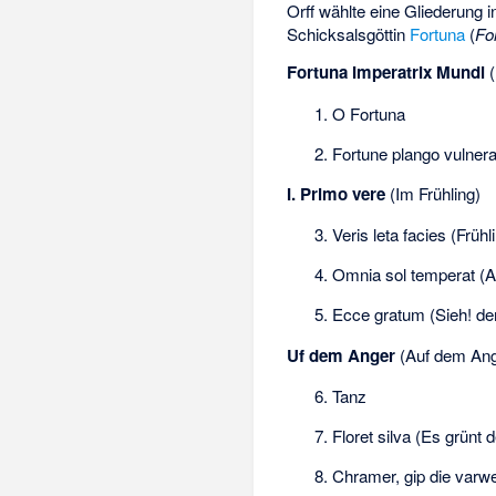
Orff wählte eine Gliederung 
Schicksalsgöttin
Fortuna
(
Fo
Fortuna Imperatrix Mundi
(
1. O Fortuna
2. Fortune plango vulner
I. Primo vere
(Im Frühling)
3. Veris leta facies (Früh
4. Omnia sol temperat (A
5. Ecce gratum (Sieh! de
Uf dem Anger
(Auf dem Ang
6. Tanz
7. Floret silva (Es grünt 
8. Chramer, gip die varw