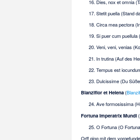
16. Dies, nox et omnia (T
17. Stetit puella (Stand d
18. Circa mea pectora (
19. Si puer cum puellul
20. Veni, veni, venias
21. In trutina (Auf des H
22. Tempus est iocundum (
23. Dulcissime (Du Süße
Blanziflor et Helena
(
Blanzi
24. Ave formosissima (Hei
Fortuna Imperatrix Mundi
(
25. O Fortuna (O Fortuna
Orff ging mit dem vorgefund