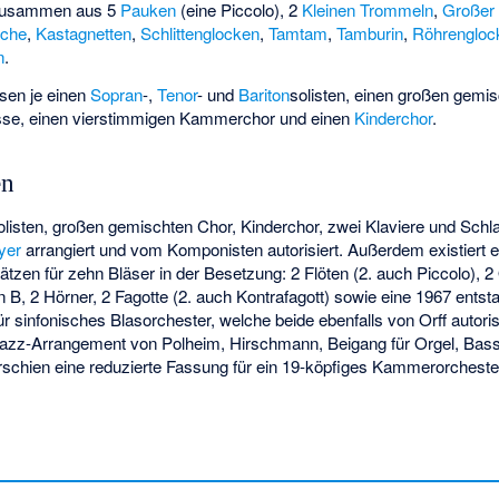
 zusammen aus 5
Pauken
(eine Piccolo), 2
Kleinen Trommeln
,
Großer
sche
,
Kastagnetten
,
Schlittenglocken
,
Tamtam
,
Tamburin
,
Röhrengloc
n
.
en je einen
Sopran
-,
Tenor
- und
Bariton
solisten, einen großen gemis
ässe, einen vierstimmigen Kammerchor und einen
Kinderchor
.
en
Solisten, großen gemischten Chor, Kinderchor, zwei Klaviere und Sc
yer
arrangiert und vom Komponisten autorisiert. Außerdem existiert 
ätzen für zehn Bläser in der Besetzung: 2 Flöten (2. auch Piccolo), 
in B, 2 Hörner, 2 Fagotte (2. auch Kontrafagott) sowie eine 1967 ents
r sinfonisches Blasorchester, welche beide ebenfalls von Orff autoris
 Jazz-Arrangement von Polheim, Hirschmann, Beigang für Orgel, Ba
erschien eine reduzierte Fassung für ein 19-köpfiges Kammerorchest