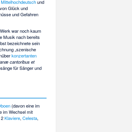
n
Mittelhochdeutsch
und
 von Glück und
Genüsse und Gefahren
fs Werk war noch kaum
die Musik nach bereits
elbst bezeichnete sein
chnung „szenische
nüber
konzertanten
anæ cantoribus et
esänge für Sänger und
Oboen
(davon eine im
ne im Wechsel mit
, 2
Klaviere
,
Celesta
,