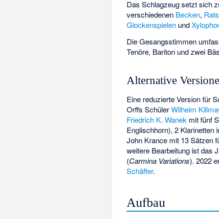
Das Schlagzeug setzt sich
verschiedenen
Becken
,
Rat
Glockenspielen
und
Xylopho
Die Gesangsstimmen umfass
Tenöre, Bariton und zwei B
Alternative Version
Eine reduzierte Version für 
Orffs Schüler
Wilhelm Killma
Friedrich K. Wanek
mit fünf S
Englischhorn), 2 Klarinetten 
John Krance mit 13 Sätzen fü
weitere Bearbeitung ist das
(
Carmina Variations
). 2022 
Schäffer
.
Aufbau