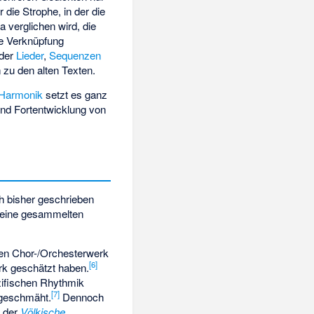
die Strophe, in der die
a verglichen wird, die
e Verknüpfung
der
Lieder
,
Sequenzen
 zu den alten Texten.
Harmonik
setzt es ganz
und Fortentwicklung von
ch bisher geschrieben
eine gesammelten
en Chor-/Orchesterwerk
[
6
]
rk geschätzt haben.
ezifischen Rhythmik
[
7
]
 geschmäht.
Dennoch
, der
Völkische