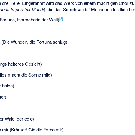
in drei Teile. Eingerahmt wird das Werk von einem mächtigen Chor zu
rtuna Imperatrix Mundi
), die das Schicksal der Menschen letztlich be
[
2
]
Fortuna, Herrscherin der Welt)
a (Die Wunden, die Fortuna schlug)
lings heiteres Gesicht)
lles macht die Sonne mild)
r holde)
er)
der Wald, der edle)
e mir (Krämer! Gib die Farbe mir)