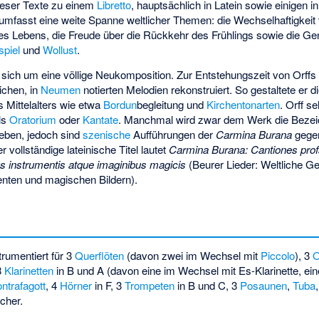
eser Texte zu einem
Libretto
, hauptsächlich in Latein sowie einigen i
umfasst eine weite Spanne weltlicher Themen: die Wechselhaftigkeit
 des Lebens, die Freude über die Rückkehr des Frühlings sowie die 
spiel
und
Wollust
.
s sich um eine völlige Neukomposition. Zur Entstehungszeit von Orf
lichen, in
Neumen
notierten Melodien rekonstruiert. So gestaltete er 
 Mittelalters wie etwa
Bordun
begleitung und
Kirchentonarten
. Orff s
ls
Oratorium
oder
Kantate
. Manchmal wird zwar dem Werk die Bezei
geben, jedoch sind
szenische
Aufführungen der
Carmina Burana
gege
r vollständige lateinische Titel lautet
Carmina Burana: Cantiones prof
s instrumentis atque imaginibus magicis
(Beurer Lieder: Weltliche G
enten und magischen Bildern).
trumentiert für 3
Querflöten
(davon zwei im Wechsel mit
Piccolo
), 3
 3
Klarinetten
in B und A (davon eine im Wechsel mit Es-Klarinette, ei
ntrafagott
, 4
Hörner
in F, 3
Trompeten
in B und C, 3
Posaunen
,
Tuba
cher.