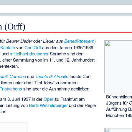
 (Orff)
für
Beurer Lieder
oder
Lieder aus
Benediktbeuern
)
n
Kantate
von
Carl Orff
aus den Jahren 1935/1936.
r
und
mittelhochdeutscher
Sprache sind den
einer Sammlung von im 11. und 12. Jahrhundert
mentexten.
atulli Carmina
und
Trionfo di Afrodite
fasste Carl
diesen unter dem Titel
Trionfi
zusammen.
Triptychons
sind aber die Ausnahme geblieben.
Bühnenbilden
am 8. Juni 1937 in der
Oper
zu Frankfurt am
Jürgens für
C
hen Leitung von
Bertil Wetzelsberger
und der Regie
Aufführung B
hrt.
München 19