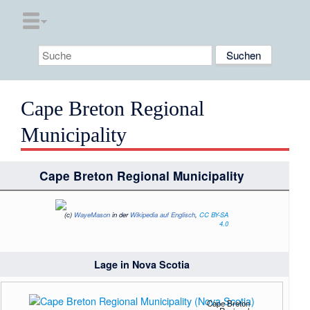
Cape Breton Regional
Municipality
Cape Breton Regional Municipality
(c)
WayeMason
in der
Wikipedia auf Englisch
,
CC BY-SA
4.0
Lage in Nova Scotia
Cape Breton