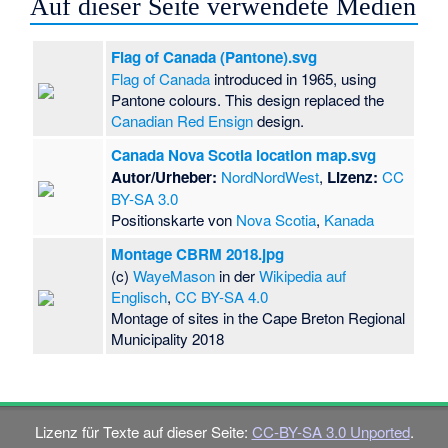
Auf dieser Seite verwendete Medien
Flag of Canada (Pantone).svg
Flag of Canada
introduced in 1965, using
Pantone colours. This design replaced the
Canadian Red Ensign
design.
Canada Nova Scotia location map.svg
Autor/Urheber:
NordNordWest
,
Lizenz:
CC
BY-SA 3.0
Positionskarte von
Nova Scotia
,
Kanada
Montage CBRM 2018.jpg
(c)
WayeMason
in der
Wikipedia auf
Englisch
,
CC BY-SA 4.0
Montage of sites in the Cape Breton Regional
Municipality 2018
Lizenz für Texte auf dieser Seite:
CC-BY-SA 3.0 Unported
.