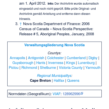
am 1. April 2012
.
Info:
Der Archivlink wurde automatisch
eingesetzt und noch nicht geprüft. Bitte prüfe Original- und
Archivlink gemäß
Anleitung
und entferne dann diesen
Hinweis.
↑
Nova Scotia Department of Finance: 2006
Census of Canada – Nova Scotia Perspective:
Release # 5, Aboriginal Peoples, January, 2008
Verwaltungsgliederung Nova Scotia
Countys:
Annapolis
|
Antigonish
|
Colchester
|
Cumberland
|
Digby
|
Guysborough
|
Hants
|
Inverness
|
Kings
|
Lunenburg
|
Pictou
|
Richmond
|
Shelburne
|
Victoria County
|
Yarmouth
Regional Municipalitys
:
|
Halifax
|
Queens
Cape Breton
Normdaten (Geografikum):
VIAF
:
128962996