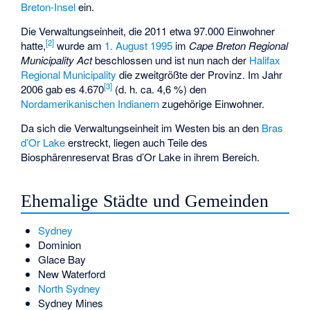
Breton-Insel
ein.
Die Verwaltungseinheit, die 2011 etwa 97.000 Einwohner
[
2
]
hatte,
wurde am
1. August
1995
im
Cape Breton Regional
Municipality Act
beschlossen und ist nun nach der
Halifax
Regional Municipality
die zweitgrößte der Provinz. Im Jahr
[
3
]
2006 gab es 4.670
(d. h. ca. 4,6 %) den
Nordamerikanischen Indianern
zugehörige Einwohner.
Da sich die Verwaltungseinheit im Westen bis an den
Bras
d’Or Lake
erstreckt, liegen auch Teile des
Biosphärenreservat Bras d’Or Lake
in ihrem Bereich.
Ehemalige Städte und Gemeinden
Sydney
Dominion
Glace Bay
New Waterford
North Sydney
Sydney Mines