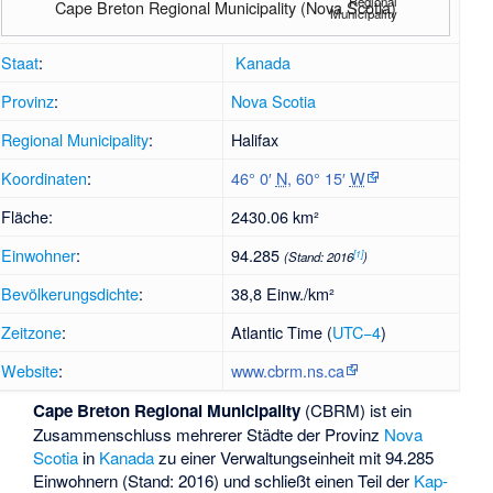
Regional
Cape Breton Regional Municipality (Nova Scotia)
Municipality
Staat
:
Kanada
Provinz
:
Nova Scotia
Regional Municipality
:
Halifax
Koordinaten
:
46° 0′
N
,
60° 15′
W
Fläche:
2430.06 km²
Einwohner
:
94.285
[
1
]
(Stand: 2016
)
Bevölkerungsdichte
:
38,8 Einw./km²
Zeitzone
:
Atlantic Time (
UTC−4
)
Website
:
www.cbrm.ns.ca
Cape Breton Regional Municipality
(CBRM) ist ein
Zusammenschluss mehrerer Städte der Provinz
Nova
Scotia
in
Kanada
zu einer Verwaltungseinheit mit 94.285
Einwohnern (Stand: 2016) und schließt einen Teil der
Kap-