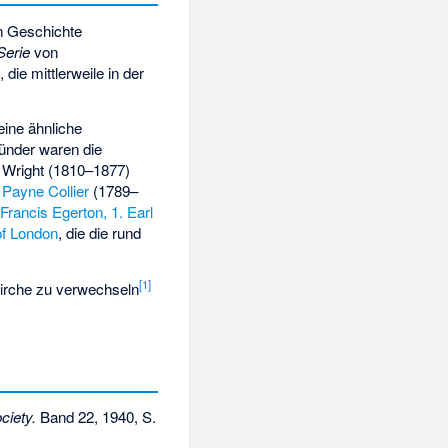
en Geschichte
erie
von
ie mittlerweile in der
eine ähnliche
ründer waren die
Wright (1810–1877)
 Payne Collier
(1789–
r
Francis Egerton, 1. Earl
of London
, die die rund
[
1
]
Kirche zu verwechseln
ciety.
Band 22, 1940, S.