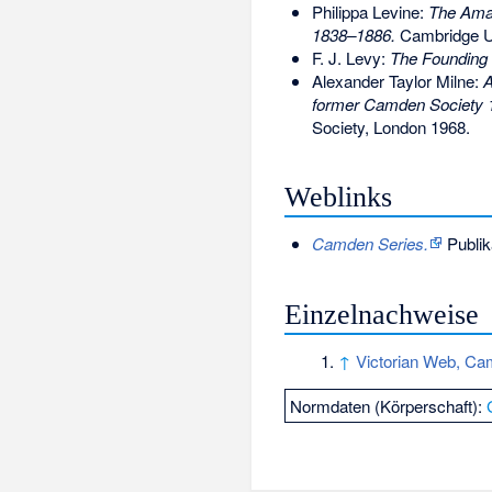
Philippa Levine:
The Amat
1838–1886.
Cambridge Un
F. J. Levy:
The Founding 
Alexander Taylor Milne:
A
former Camden Society
Society, London 1968.
Weblinks
Camden Series.
Publika
Einzelnachweise
↑
Victorian Web, Ca
Normdaten (Körperschaft):