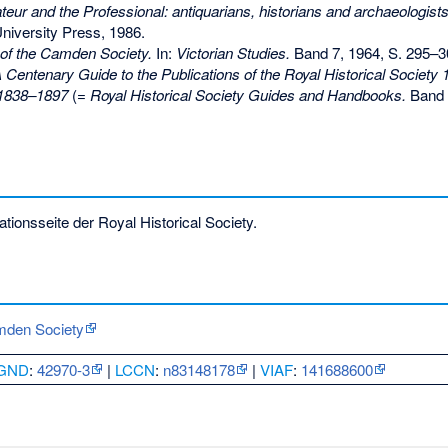
eur and the Professional: antiquarians, historians and archaeologists
iversity Press, 1986.
of the Camden Society.
In:
Victorian Studies.
Band 7, 1964, S. 295–3
 Centenary Guide to the Publications of the Royal Historical Society
 1838–1897
(=
Royal Historical Society Guides and Handbooks.
Band 9
tionsseite der Royal Historical Society.
mden Society
GND
:
42970-3
|
LCCN
:
n83148178
|
VIAF
:
141688600