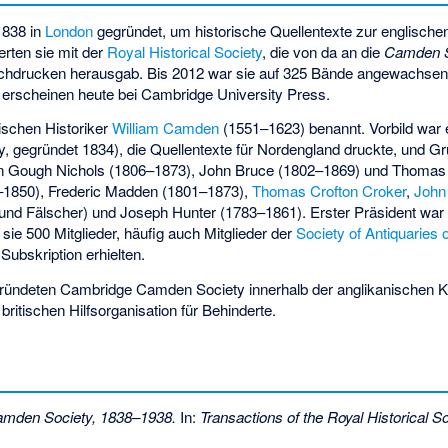
1838 in
London
gegründet, um historische Quellentexte zur englisch
rten sie mit der
Royal Historical Society
, die von da an die
Camden S
chdrucken herausgab. Bis 2012 war sie auf 325 Bände angewachsen, d
e erscheinen heute bei Cambridge University Press.
ischen Historiker
William Camden
(1551–1623) benannt. Vorbild war 
y, gegründet 1834), die Quellentexte für Nordengland druckte, und G
n Gough Nichols
(1806–1873), John Bruce (1802–1869) und Thomas 
1850), Frederic Madden (1801–1873),
Thomas Crofton Croker
,
John
und Fälscher) und Joseph Hunter (1783–1861). Erster Präsident wa
 sie 500 Mitglieder, häufig auch Mitglieder der
Society of Antiquaries 
 Subskription erhielten.
gegründeten Cambridge Camden Society innerhalb der anglikanischen 
britischen Hilfsorganisation für Behinderte.
mden Society, 1838–1938.
In:
Transactions of the Royal Historical So