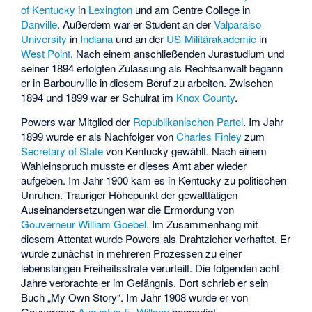
of Kentucky
in
Lexington
und am
Centre College
in
Danville
. Außerdem war er Student an der
Valparaiso
University
in
Indiana
und an der
US-Militärakademie
in
West Point
. Nach einem anschließenden Jurastudium und
seiner 1894 erfolgten Zulassung als Rechtsanwalt begann
er in Barbourville in diesem Beruf zu arbeiten. Zwischen
1894 und 1899 war er Schulrat im
Knox County
.
Powers war Mitglied der
Republikanischen Partei
. Im Jahr
1899 wurde er als Nachfolger von
Charles Finley
zum
Secretary of State
von Kentucky gewählt. Nach einem
Wahleinspruch musste er dieses Amt aber wieder
aufgeben. Im Jahr 1900 kam es in Kentucky zu politischen
Unruhen. Trauriger Höhepunkt der gewalttätigen
Auseinandersetzungen war die Ermordung von
Gouverneur
William Goebel
. Im Zusammenhang mit
diesem Attentat wurde Powers als Drahtzieher verhaftet. Er
wurde zunächst in mehreren Prozessen zu einer
lebenslangen Freiheitsstrafe verurteilt. Die folgenden acht
Jahre verbrachte er im Gefängnis. Dort schrieb er sein
Buch „My Own Story“. Im Jahr 1908 wurde er von
Gouverneur
Augustus E. Willson
begnadigt.