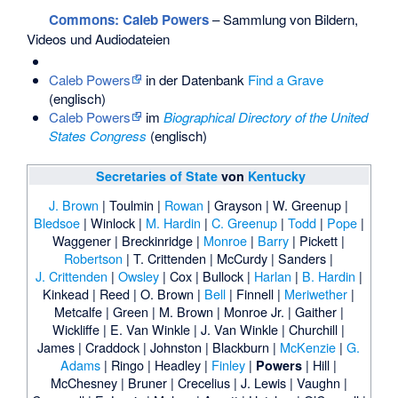
Commons
: Caleb Powers
– Sammlung von Bildern,
Videos und Audiodateien
Caleb Powers
in der Datenbank
Find a Grave
(englisch)
Caleb Powers
im
Biographical Directory of the United
States Congress
(englisch)
Secretaries of State
von
Kentucky
J. Brown
|
Toulmin
|
Rowan
|
Grayson
|
W. Greenup
|
Bledsoe
|
Winlock
|
M. Hardin
|
C. Greenup
|
Todd
|
Pope
|
Waggener
|
Breckinridge
|
Monroe
|
Barry
|
Pickett
|
Robertson
|
T. Crittenden
|
McCurdy
|
Sanders
|
J. Crittenden
|
Owsley
|
Cox
|
Bullock
|
Harlan
|
B. Hardin
|
Kinkead
|
Reed
|
O. Brown
|
Bell
|
Finnell
|
Meriwether
|
Metcalfe
|
Green
|
M. Brown
|
Monroe Jr.
|
Gaither
|
Wickliffe
|
E. Van Winkle
|
J. Van Winkle
|
Churchill
|
James
|
Craddock
|
Johnston
|
Blackburn
|
McKenzie
|
G.
Adams
|
Ringo
|
Headley
|
Finley
|
|
Hill
|
Powers
McChesney
|
Bruner
|
Crecelius
|
J. Lewis
|
Vaughn
|