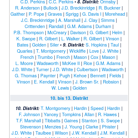
C.D. Perkins
|
C.C. Perkins
•
Ormsby
|
8. Distrikt:
R. Anderson
|
Bullock
|
J.D. Breckinridge
|
R. Buckner
|
Gaither
|
P. Pope
|
Graves
|
Sprigg
|
G. Davis I
|
Morehead
|
J.C. Breckinridge
|
A. Marshall
|
J. Clay
|
Simms
|
Crittenden
|
Randall
|
G.M. Adams
|
Durham
|
P.B. Thompson
|
McCreary
|
Davison
|
G. Gilbert
|
Helm
|
K. Swope
|
R. Gilbert
|
L. Walker
|
R. Gilbert
|
Vinson
|
Bates
|
Golden
|
Siler
•
S. Hopkins
|
Taul
|
9. Distrikt:
Quarles
|
T. Montgomery
|
Wickliffe
|
Love
|
J. White
|
French
|
Trumbo
|
French
|
Mason
|
Cox
|
Mason
|
L. Moore
|
Wadsworth
|
McKee II
|
Rice
|
G.M. Adams
|
J.D. White
|
Turner
|
J.D. White
|
Culbertson
|
Wadsworth
|
G. Thomas
|
Paynter
|
Pugh
|
Kehoe
|
Bennett
|
Fields
|
Vinson
|
E. Kendall
|
Vinson
|
J. Brown Sr.
|
Robsion
|
W. Lewis
|
Golden
10. bis 13. Distrikt
T. Montgomery
|
Hardin
|
Speed
|
Hardin
|
10. Distrikt:
F. Johnson
|
Yancey
|
Tompkins
|
Allan
|
R. Hawes
|
T.F. Marshall
|
Tibbatts
|
Gaines
|
Stanton
|
S. Swope
|
Stevenson
|
Menzies
|
J. Young
|
Clarke
|
Phister
|
J.D. White
|
Taulbee
|
Wilson
|
J.W. Kendall
|
J.M. Kendall
|