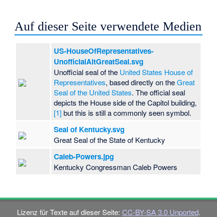
Auf dieser Seite verwendete Medien
US-HouseOfRepresentatives-
UnofficialAltGreatSeal.svg
Unofficial seal of the
United States House of
Representatives
, based directly on the
Great
Seal of the United States
. The official seal
depicts the House side of the Capitol building,
[1]
but this is still a commonly seen symbol.
Seal of Kentucky.svg
Great Seal of the State of Kentucky
Caleb-Powers.jpg
Kentucky Congressman Caleb Powers
Lizenz für Texte auf dieser Seite:
CC-BY-SA 3.0 Unported
.