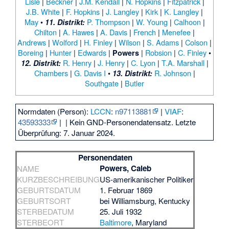
Lisle
|
Beckner
|
J.M. Kendall
|
N. Hopkins
|
Fitzpatrick
|
J.B. White
|
F. Hopkins
|
J. Langley
|
Kirk
|
K. Langley
|
May
•
P. Thompson
|
W. Young
|
Calhoon
|
11. Distrikt:
Chilton
|
A. Hawes
|
A. Davis
|
French
|
Menefee
|
Andrews
|
Wolford
|
H. Finley
|
Wilson
|
S. Adams
|
Colson
|
Boreing
|
Hunter
|
Edwards
|
|
Robsion
|
C. Finley
•
Powers
R. Henry
|
J. Henry
|
C. Lyon
|
T.A. Marshall
|
12. Distrikt:
Chambers
|
G. Davis I
•
R. Johnson
|
13. Distrikt:
Southgate
|
Butler
Normdaten (Person):
LCCN
:
n97113881
|
VIAF
:
43593333
|
| Kein GND-Personendatensatz. Letzte
Überprüfung: 7. Januar 2024.
Personendaten
Powers, Caleb
NAME
KURZBESCHREIBUNG
US-amerikanischer Politiker
GEBURTSDATUM
1. Februar 1869
GEBURTSORT
bei
Williamsburg
, Kentucky
STERBEDATUM
25. Juli 1932
STERBEORT
Baltimore
, Maryland