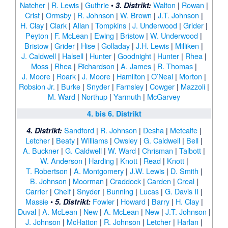
Natcher
|
R. Lewis
|
Guthrie
•
Walton
|
Rowan
|
3. Distrikt:
Crist
|
Ormsby
|
R. Johnson
|
W. Brown
|
J.T. Johnson
|
H. Clay
|
Clark
|
Allan
|
Tompkins
|
J. Underwood
|
Grider
|
Peyton
|
F. McLean
|
Ewing
|
Bristow
|
W. Underwood
|
Bristow
|
Grider
|
Hise
|
Golladay
|
J.H. Lewis
|
Milliken
|
J. Caldwell
|
Halsell
|
Hunter
|
Goodnight
|
Hunter
|
Rhea
|
Moss
|
Rhea
|
Richardson
|
A. James
|
R. Thomas
|
J. Moore
|
Roark
|
J. Moore
|
Hamilton
|
O’Neal
|
Morton
|
Robsion Jr.
|
Burke
|
Snyder
|
Farnsley
|
Cowger
|
Mazzoli
|
M. Ward
|
Northup
|
Yarmuth
|
McGarvey
4. bis 6. Distrikt
Sandford
|
R. Johnson
|
Desha
|
Metcalfe
|
4. Distrikt:
Letcher
|
Beaty
|
Williams
|
Owsley
|
G. Caldwell
|
Bell
|
A. Buckner
|
G. Caldwell
|
W. Ward
|
Chrisman
|
Talbott
|
W. Anderson
|
Harding
|
Knott
|
Read
|
Knott
|
T. Robertson
|
A. Montgomery
|
J.W. Lewis
|
D. Smith
|
B. Johnson
|
Moorman
|
Craddock
|
Carden
|
Creal
|
Carrier
|
Chelf
|
Snyder
|
Bunning
|
Lucas
|
G. Davis II
|
Massie
•
Fowler
|
Howard
|
Barry
|
H. Clay
|
5. Distrikt:
Duval
|
A. McLean
|
New
|
A. McLean
|
New
|
J.T. Johnson
|
J. Johnson
|
McHatton
|
R. Johnson
|
Letcher
|
Harlan
|