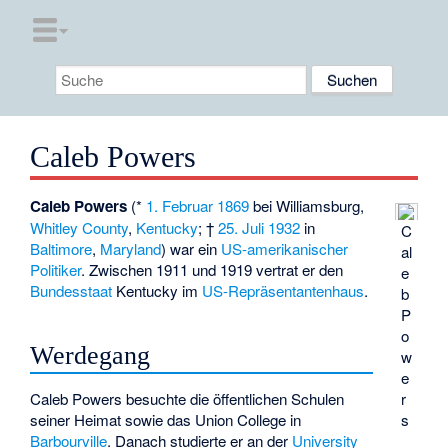
Caleb Powers
Caleb Powers
(*
1. Februar
1869
bei
Williamsburg
,
Whitley County
,
Kentucky
; †
25. Juli
1932
in
C
Baltimore
,
Maryland
) war ein
US-amerikanischer
al
Politiker
. Zwischen 1911 und 1919 vertrat er den
e
Bundesstaat
Kentucky im
US-Repräsentantenhaus
.
b
P
o
Werdegang
w
e
Caleb Powers besuchte die öffentlichen Schulen
r
seiner Heimat sowie das
Union College
in
s
Barbourville
. Danach studierte er an der
University