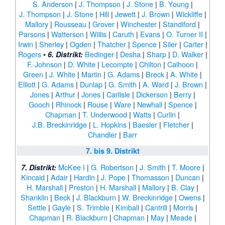
S. Anderson
|
J. Thompson
|
J. Stone
|
B. Young
|
J. Thompson
|
J. Stone
|
Hill
|
Jewett
|
J. Brown
|
Wickliffe
|
Mallory
|
Rousseau
|
Grover
|
Winchester
|
Standiford
|
Parsons
|
Watterson
|
Willis
|
Caruth
|
Evans
|
O. Turner II
|
Irwin
|
Sherley
|
Ogden
|
Thatcher
|
Spence
|
Siler
|
Carter
|
Rogers
•
Bedinger
|
Desha
|
Sharp
|
D. Walker
|
6. Distrikt:
F. Johnson
|
D. White
|
Lecompte
|
Chilton
|
Calhoon
|
Green
|
J. White
|
Martin
|
G. Adams
|
Breck
|
A. White
|
Elliott
|
G. Adams
|
Dunlap
|
G. Smith
|
A. Ward
|
J. Brown
|
Jones
|
Arthur
|
Jones
|
Carlisle
|
Dickerson
|
Berry
|
Gooch
|
Rhinock
|
Rouse
|
Ware
|
Newhall
|
Spence
|
Chapman
|
T. Underwood
|
Watts
|
Curlin
|
J.B. Breckinridge
|
L. Hopkins
|
Baesler
|
Fletcher
|
Chandler
|
Barr
7. bis 9. Distrikt
McKee I
|
G. Robertson
|
J. Smith
|
T. Moore
|
7. Distrikt:
Kincaid
|
Adair
|
Hardin
|
J. Pope
|
Thomasson
|
Duncan
|
H. Marshall
|
Preston
|
H. Marshall
|
Mallory
|
B. Clay
|
Shanklin
|
Beck
|
J. Blackburn
|
W. Breckinridge
|
Owens
|
Settle
|
Gayle
|
S. Trimble
|
Kimball
|
Cantrill
|
Morris
|
Chapman
|
R. Blackburn
|
Chapman
|
May
|
Meade
|