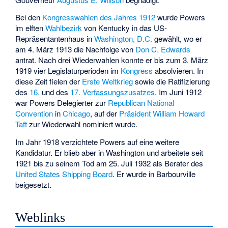
Bei den
Kongresswahlen des Jahres 1912
wurde Powers
im elften
Wahlbezirk
von Kentucky in das US-
Repräsentantenhaus in
Washington, D.C.
gewählt, wo er
am 4. März 1913 die Nachfolge von
Don C. Edwards
antrat. Nach drei Wiederwahlen konnte er bis zum 3. März
1919 vier Legislaturperioden im
Kongress
absolvieren. In
diese Zeit fielen der
Erste Weltkrieg
sowie die Ratifizierung
des
16.
und des
17. Verfassungszusatzes
. Im Juni 1912
war Powers Delegierter zur
Republican National
Convention
in
Chicago
, auf der
Präsident
William Howard
Taft
zur Wiederwahl nominiert wurde.
Im Jahr 1918 verzichtete Powers auf eine weitere
Kandidatur. Er blieb aber in Washington und arbeitete seit
1921 bis zu seinem Tod am 25. Juli 1932 als Berater des
United States Shipping Board
. Er wurde in Barbourville
beigesetzt.
Weblinks