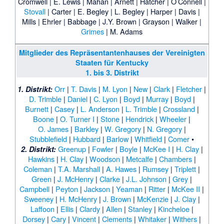
Cromwell
|
E. Lewis
|
Mahan
|
Arnett
|
Hatcher
|
O’Connell
|
Stovall
|
Carter
|
E. Begley
|
L. Begley
|
Harper
|
Davis
|
Mills
|
Ehrler
|
Babbage
|
J.Y. Brown
|
Grayson
|
Walker
|
Grimes
|
M. Adams
Mitglieder des Repräsentantenhauses der Vereinigten
Staaten für Kentucky
1. bis 3. Distrikt
Orr
|
T. Davis
|
M. Lyon
|
New
|
Clark
|
Fletcher
|
1. Distrikt:
D. Trimble
|
Daniel
|
C. Lyon
|
Boyd
|
Murray
|
Boyd
|
Burnett
|
Casey
|
L. Anderson
|
L. Trimble
|
Crossland
|
Boone
|
O. Turner I
|
Stone
|
Hendrick
|
Wheeler
|
O. James
|
Barkley
|
W. Gregory
|
N. Gregory
|
Stubblefield
|
Hubbard
|
Barlow
|
Whitfield
|
Comer
•
Greenup
|
Fowler
|
Boyle
|
McKee I
|
H. Clay
|
2. Distrikt:
Hawkins
|
H. Clay
|
Woodson
|
Metcalfe
|
Chambers
|
Coleman
|
T.A. Marshall
|
A. Hawes
|
Rumsey
|
Triplett
|
Green
|
J. McHenry
|
Clarke
|
J.L. Johnson
|
Grey
|
Campbell
|
Peyton
|
Jackson
|
Yeaman
|
Ritter
|
McKee II
|
Sweeney
|
H. McHenry
|
J. Brown
|
McKenzie
|
J. Clay
|
Laffoon
|
Ellis
|
Clardy
|
Allen
|
Stanley
|
Kincheloe
|
Dorsey
|
Cary
|
Vincent
|
Clements
|
Whitaker
|
Withers
|