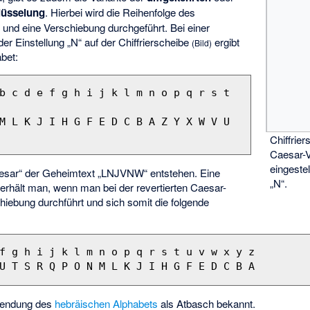
hlüsselung
. Hierbei wird die Reihenfolge des
nd eine Verschiebung durchgeführt. Bei einer
er Einstellung „N“ auf der
Chiffrierscheibe
ergibt
(Bild)
bet:
b c d e f g h i j k l m n o p q r s t 
M L K J I H G F E D C B A Z Y X W V U 
Chiffrier
Caesar-V
eingestel
aesar“ der Geheimtext „LNJVNW“ entstehen. Eine
„N“.
erhält man, wenn man bei der revertierten Caesar-
iebung durchführt und sich somit die folgende
f g h i j k l m n o p q r s t u v w x y z

rwendung des
hebräischen Alphabets
als
Atbasch
bekannt.