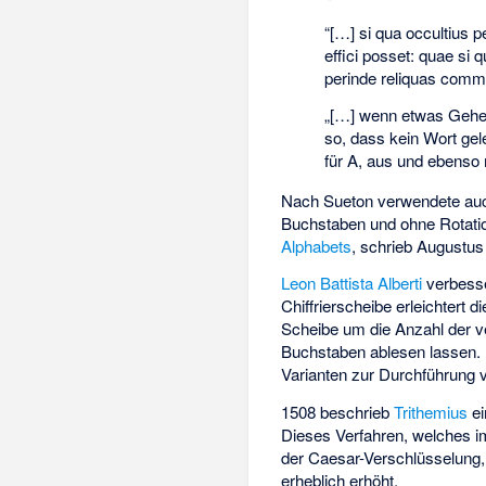
“[…] si qua occultius p
effici posset: quae si 
perinde reliquas commu
„[…] wenn etwas Geheim
so, dass kein Wort ge
für A, aus und ebenso m
Nach Sueton verwendete au
Buchstaben und ohne Rotatio
Alphabets
, schrieb Augustu
Leon Battista Alberti
verbesse
Chiffrierscheibe erleichtert
Scheibe um die Anzahl der v
Buchstaben ablesen lassen. 
Varianten zur Durchführung
1508 beschrieb
Trithemius
e
Dieses Verfahren, welches i
der Caesar-Verschlüsselung,
erheblich erhöht.