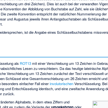
 Verschiebung um drei Zeichen). Dies ist auch bei der verwandten
Vigen
se Konvention der Abbildung von Buchstabe auf Zahl, wie sie üblicher
 Die zweite Konvention entspricht der natürlichen Nummerierung der
esar und Augustus jeweils ihren Anfangsbuchstaben als Schlüsselb
t.
widersprechen, ist die Angabe eines Schlüsselbuchstabens missverst
lüsselung als
ROT13
mit einer Verschiebung um 13 Zeichen in Gebrau
absichtliches Lesen zu verschleiern. Da das heutige lateinische Al
ische Verschiebung um 13 Zeichen zunächst der Text verschlüsselt u
en Schlüssel eine Gesamtverschiebung um 26 Zeichen erreicht und s
 besonders einfacher Fall einer
involutorischen
Verschlüsselung. Bei 
ung und Entschlüsselung identisch, und eine zweifache Anwendung des
er zurück.
änderten Alphabets, in dem etwa Ziffern und
d, gibt es zudem die Variante der
umgekehrten
oder