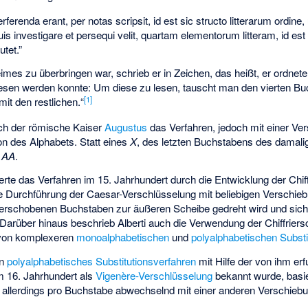
erferenda erant, per notas scripsit, id est sic structo litterarum ordin
quis investigare et persequi velit, quartam elementorum litteram, id est
tet.”
es zu überbringen war, schrieb er in Zeichen, das heißt, er ordnet
lesen werden konnte: Um diese zu lesen, tauscht man den vierten Bu
[
1
]
it den restlichen.“
ch der römische Kaiser
Augustus
das Verfahren, jedoch mit einer Ve
n des Alphabets. Statt eines
X
, des letzten Buchstabens des damal
s
AA
.
rte das Verfahren im 15. Jahrhundert durch die Entwicklung der
Chif
 die Durchführung der Caesar-Verschlüsselung mit beliebigen Verschie
erschobenen Buchstaben zur äußeren Scheibe gedreht wird und sich 
Darüber hinaus beschrieb Alberti auch die Verwendung der Chiffriers
 von komplexeren
monoalphabetischen
und
polyalphabetischen Substi
in
polyalphabetisches Substitutionsverfahren
mit Hilfe der von ihm e
m 16. Jahrhundert als
Vigenère-Verschlüsselung
bekannt wurde, basie
 allerdings pro Buchstabe abwechselnd mit einer anderen Verschiebu