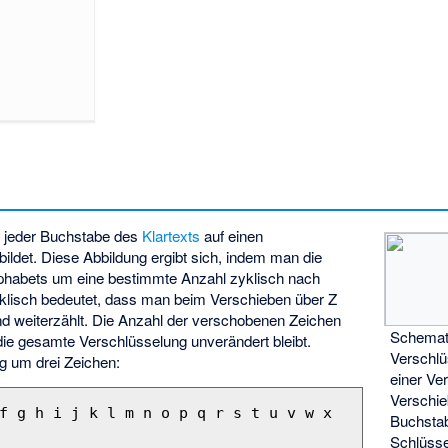
 jeder Buchstabe des
Klartexts
auf einen
ildet. Diese Abbildung ergibt sich, indem man die
phabets um eine bestimmte Anzahl zyklisch nach
 zyklisch bedeutet, dass man beim Verschieben über Z
nd weiterzählt. Die Anzahl der verschobenen Zeichen
Schemati
 die gesamte Verschlüsselung unverändert bleibt.
Verschlü
ng um drei Zeichen:
einer Ver
Verschie
f g h i j k l m n o p q r s t u v w x 
Buchsta
Schlüsse