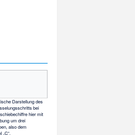
sche Darstellung des
sselungsschritts bei
schiebechiffre hier mit
bung um drei
ben, also dem
l „C“.