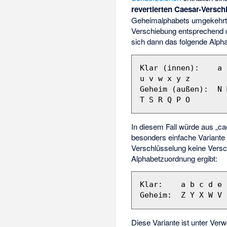
revertierten Caesar-Versc
Geheimalphabets umgekehrt u
Verschiebung entsprechend d
sich dann das folgende Alpha
Klar (innen):    a 
u v w x y z

Geheim (außen):  N 
In diesem Fall würde aus „c
besonders einfache Variante 
Verschlüsselung keine Versch
Alphabet­zuordnung ergibt:
Klar:    a b c d e 
Diese Variante ist unter Ve