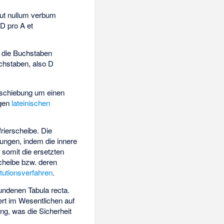
e, ut nullum verbum
 D pro A et
e die Buchstaben
chstaben, also D
rschiebung um einen
igen
lateinischen
frierscheibe
. Die
bungen, indem die innere
somit die ersetzten
cheibe bzw. deren
tutionsverfahren
.
rfundenen
Tabula recta
.
rt im Wesentlichen auf
ng, was die Sicherheit