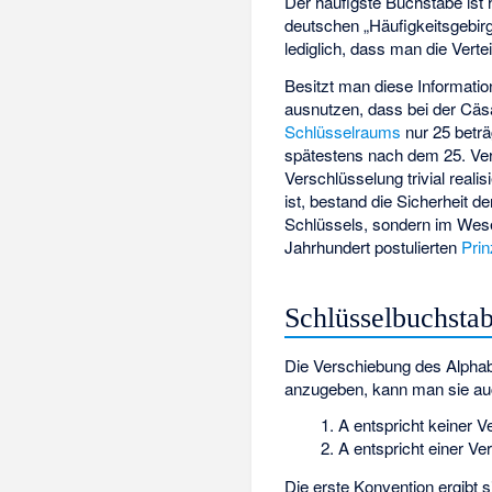
Der häufigste Buchstabe ist 
deutschen „Häufigkeitsgebirg
lediglich, dass man die Vert
Besitzt man diese Informati
ausnutzen, dass bei der Cäsa
Schlüsselraums
nur 25 beträ
spätestens nach dem 25. Ver
Verschlüsselung trivial rea
ist, bestand die Sicherheit 
Schlüssels, sondern im Wese
Jahrhundert postulierten
Prin
Schlüsselbuchsta
Die Verschiebung des Alphabe
anzugeben, kann man sie auc
A entspricht keiner 
A entspricht einer V
Die erste Konvention ergibt