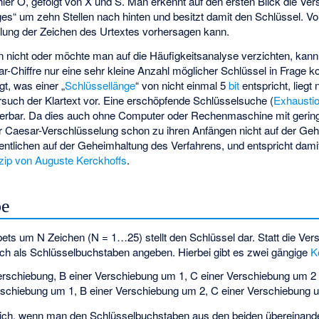
hier O, gefolgt von X und S. Man erkennt auf den ersten Blick die Ve
es“ um zehn Stellen nach hinten und besitzt damit den Schlüssel. Vo
eilung der Zeichen des Urtextes vorhersagen kann.
on nicht oder möchte man auf die Häufigkeitsanalyse verzichten, kan
r-Chiffre nur eine sehr kleine Anzahl möglicher Schlüssel in Frage
gt, was einer „
Schlüssellänge
“ von nicht einmal 5
bit
entspricht, liegt
such der Klartext vor. Eine erschöpfende Schlüsselsuche (
Exhausti
lisierbar. Da dies auch ohne Computer oder Rechenmaschine mit ger
der Caesar-Verschlüsselung schon zu ihren Anfängen nicht auf der Ge
ntlichen auf der Geheimhaltung des Verfahrens, und entspricht dami
zip von Auguste Kerckhoffs
.
be
ts um N Zeichen (N = 1…25) stellt den Schlüssel dar. Statt die Ver
h als Schlüsselbuchstaben angeben. Hierbei gibt es zwei gängige
K
Verschiebung, B einer Verschiebung um 1, C einer Verschiebung um 2
erschiebung um 1, B einer Verschiebung um 2, C einer Verschiebung 
 sich, wenn man den Schlüsselbuchstaben aus den beiden übereinand