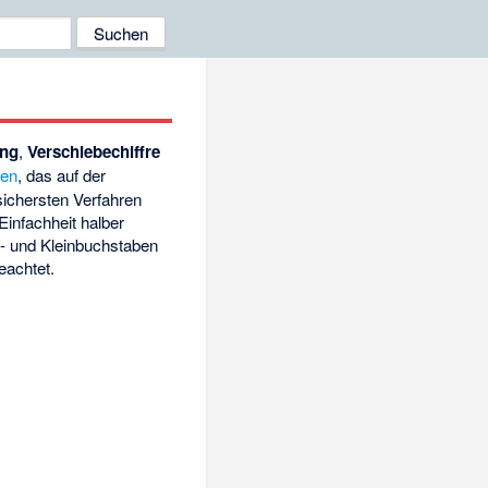
ung
,
Verschiebechiffre
ren
, das auf der
sichersten Verfahren
Einfachheit halber
- und Kleinbuchstaben
eachtet.