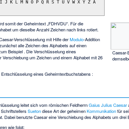
I J K L M N O P Q R S T U V W X Y Z A 
ird somit der Geheimtext „FDHVDU“. Für die
habet um dieselbe Anzahl Zeichen nach links rotiert.
Caesar-Verschlüsselung mit Hilfe der
Modulo
-Addition
zunächst alle Zeichen des Alphabets auf einen
 zum Beispiel
. Die Verschlüsselung eines
Caesar-E
er Verschiebung um
Zeichen und einem Alphabet mit 26
demselbe
:
ie Entschlüsselung eines Geheimtextbuchstabens
:
lüsselung leitet sich vom römischen Feldherrn
Gaius Julius Caesar
Schriftstellers
Sueton
diese Art der geheimen
Kommunikation
für sei
t. Dabei benutzte Caesar eine Verschiebung des Alphabets um drei
ren wie folgt: