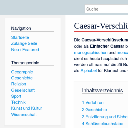
Caesar-Verschl
Navigation
Startseite
Die
Caesar-Verschlüsselun
Zufällige Seite
oder als
Einfacher Caesar
b
Neu / Featured
monographischen
und
monoa
dient es heute hauptsächlich
Themenportale
werden oftmals nur die 26 
als
Alphabet
für Klartext un
Geographie
Geschichte
Religion
Inhaltsverzeichnis
Gesellschaft
Sport
Technik
1
Verfahren
Kunst und Kultur
2
Geschichte
Wissenschaft
3
Entzifferung und Siche
4
Schlüsselbuchstabe