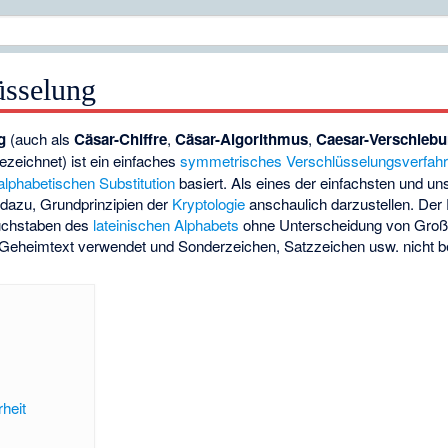
üsselung
g
(auch als
Cäsar-Chiffre
,
Cäsar-Algorithmus
,
Caesar-Verschieb
ezeichnet) ist ein einfaches
symmetrisches
Verschlüsselungsverfah
lphabetischen Substitution
basiert. Als eines der einfachsten und un
 dazu, Grundprinzipien der
Kryptologie
anschaulich darzustellen. Der 
Buchstaben des
lateinischen Alphabets
ohne Unterscheidung von Groß
d Geheimtext verwendet und Sonderzeichen, Satzzeichen usw. nicht b
rheit