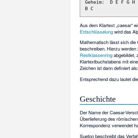
Geheim:  D E F G H 
Aus dem Klartext „caesar“ w
Entschlüsselung
wird das Alp
Mathematisch lässt sich die 
beschreiben. Hierzu werden 
Restklassenring
abgebildet,
Klartextbuchstabens
mit ein
Zeichen ist dann definiert als
Entsprechend dazu lautet d
Geschichte
Der Name der Caesar-Versch
Überlieferung des römischen 
Korrespondenz verwendet ha
Sueton beschreibt das Verfah