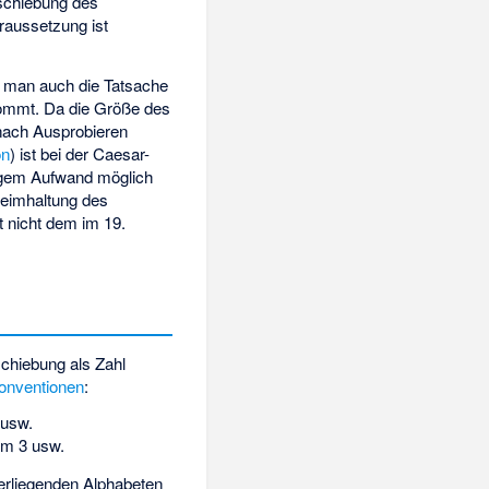
rschiebung des
raussetzung ist
n man auch die Tatsache
 kommt. Da die Größe des
 nach Ausprobieren
on
) ist bei der Caesar-
ingem Aufwand möglich
heimhaltung des
t nicht dem im 19.
schiebung als Zahl
onventionen
:
 usw.
um 3 usw.
erliegenden Alphabeten