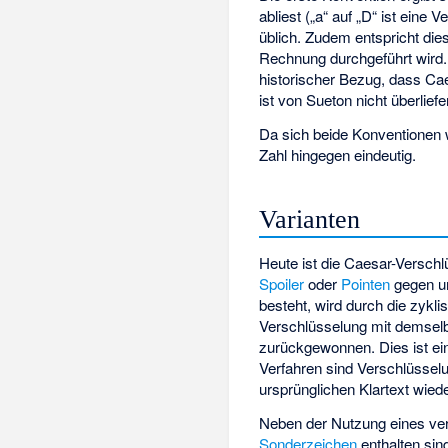
abliest („a“ auf „D“ ist eine
üblich. Zudem entspricht die
Rechnung durchgeführt wird.
historischer Bezug, dass Ca
ist von Sueton nicht überliefer
Da sich beide Konventionen 
Zahl hingegen eindeutig.
Varianten
Heute ist die Caesar-Versch
Spoiler
oder
Pointen
gegen un
besteht, wird durch die zykl
Verschlüsselung mit demselb
zurückgewonnen. Dies ist ein
Verfahren sind Verschlüssel
ursprünglichen Klartext wied
Neben der Nutzung eines ver
Sonderzeichen
enthalten sin