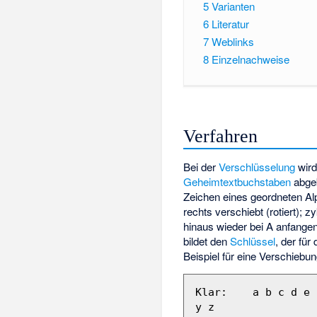
5
Varianten
6
Literatur
7
Weblinks
8
Einzelnachweise
Verfahren
Bei der
Verschlüsselung
wird
Geheimtextbuchstaben
abgeb
Zeichen eines geordneten Al
rechts verschiebt (rotiert);
hinaus wieder bei A anfange
bildet den
Schlüssel
, der für
Beispiel für eine Verschiebu
Klar:    a b c d e 
y z
