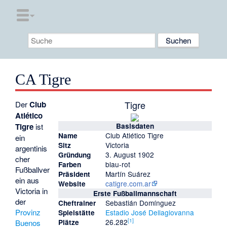
CA Tigre
Tigre
Der
Club
Atlético
Tigre
ist
Basisdaten
Club Atlético Tigre
Name
ein
Victoria
Sitz
argentinis
3. August 1902
Gründung
cher
blau-rot
Farben
Fußballver
Martín Suárez
Präsident
ein aus
catigre.com.ar
Website
Victoria
in
Erste Fußballmannschaft
der
Sebastián Domínguez
Cheftrainer
Provinz
Estadio José Dellagiovanna
Spielstätte
[
1
]
26.282
Buenos
Plätze