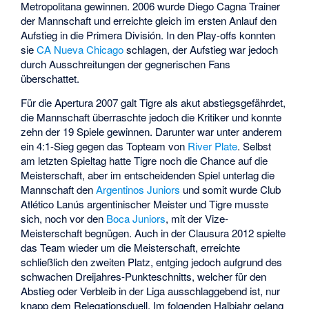
Metropolitana gewinnen. 2006 wurde
Diego Cagna
Trainer
der Mannschaft und erreichte gleich im ersten Anlauf den
Aufstieg in die Primera División. In den Play-offs konnten
sie
CA Nueva Chicago
schlagen, der Aufstieg war jedoch
durch Ausschreitungen der gegnerischen Fans
überschattet.
Für die Apertura 2007 galt Tigre als akut abstiegsgefährdet,
die Mannschaft überraschte jedoch die Kritiker und konnte
zehn der 19 Spiele gewinnen. Darunter war unter anderem
ein 4:1-Sieg gegen das Topteam von
River Plate
. Selbst
am letzten Spieltag hatte Tigre noch die Chance auf die
Meisterschaft, aber im entscheidenden Spiel unterlag die
Mannschaft den
Argentinos Juniors
und somit wurde
Club
Atlético Lanús
argentinischer Meister und Tigre musste
sich, noch vor den
Boca Juniors
, mit der Vize-
Meisterschaft begnügen. Auch in der Clausura 2012 spielte
das Team wieder um die Meisterschaft, erreichte
schließlich den zweiten Platz, entging jedoch aufgrund des
schwachen Dreijahres-Punkteschnitts, welcher für den
Abstieg oder Verbleib in der Liga ausschlaggebend ist, nur
knapp dem Relegationsduell. Im folgenden Halbjahr gelang