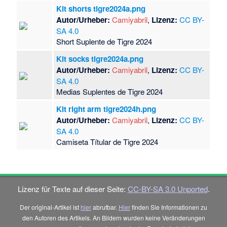
Kit shorts tigre2024a.png
Autor/Urheber:
Camiyabril
,
Lizenz:
CC BY-
SA 4.0
Short Suplente de Tigre 2024
Kit socks tigre2024a.png
Autor/Urheber:
Camiyabril
,
Lizenz:
CC BY-
SA 4.0
Medias Suplentes de Tigre 2024
Kit right arm tigre2024h.png
Autor/Urheber:
Camiyabril
,
Lizenz:
CC BY-
SA 4.0
Camiseta Títular de Tigre 2024
Lizenz für Texte auf dieser Seite:
CC-BY-SA 3.0 Unported
.
Der original-Artikel ist
hier
abrufbar.
Hier
finden Sie Informationen zu
den Autoren des Artikels. An Bildern wurden keine Veränderungen