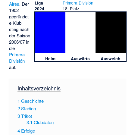
Primera División
Liga
Aires
. Der
18. Platz
2024
1902
gegründet
e Klub
stieg nach
der Saison
2006/07 in
die
Primera
Heim
Auswärts
Ausweich
División
auf.
Inhaltsverzeichnis
1
Geschichte
2
Stadion
3
Trikot
3.1
Clubdaten
4
Erfolge