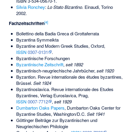
ISBN 3-534-05670-1
.
Silvia Ronchey
:
Lo Stato Bizantino.
Einaudi, Torino
2002.
[
4
]
Fachzeitschriften
Bollettino della Badia Greca di Grottaferrata
Byzantina Symmeikta
Byzantine and Modern Greek Studies
, Oxford,
ISSN
0307-0131
.
Byzantinische Forschungen
Byzantinische Zeitschrift
,
seit 1892
Byzantinisch-neugriechische Jahrbücher
,
seit 1920
Byzantion. Revue internationale des études byzantines
,
Brüssel.
Seit 1924
Byzantinoslavica. Revue internationale des Etudes
Byzantines
, Verlag Euroslavica, Prag,
ISSN
0007-7712
,
seit 1929
Dumbarton Oaks Papers
, Dumbarton Oaks Center for
Byzantine Studies, Washington/D.C.
Seit 1941
Göttinger Beiträge zur Byzantinischen und
Neugriechischen Philologie