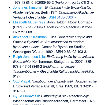
1973,
ISBN 0-902089-55-2
(
Variorum reprint CS
21).
Johannes Irmscher
:
Einführung in die Byzantinistik.
Akademie-Verlag, Berlin 1971 (
Sammlung Akademie-
Verlag
21
Geschichte
,
ISSN
0138-550X
).
Elizabeth M. Jeffreys
,
John Haldon
,
Robin Cormack
(Hrsg.):
The Oxford Handbook of Byzantine Studies.
Oxford 2008.
Alexander P. Kashdan
, Giles Constable:
People and
Power in Byzantium. An introduction to modern
byzantine studies.
Center for Byzantine Studies,
Washington DC u. a. 1982,
ISBN 0-88402-103-3
.
Ralph-Johannes Lilie
:
Einführung in die byzantinische
Geschichte.
Kohlhammer, Stuttgart u. a. 2007,
ISBN
978-3-17-018840-2
(
Kohlhammer-Urban-
Taschenbücher – Geschichte/Kulturgeschichte/Politik
617).
Otto Mazal
:
Handbuch der Byzantinistik.
Akademische
Druck- und Verlags-Anstalt, Graz 1989,
ISBN 3-201-
01432-X
.
Gyula Moravcsik
:
Einführung in die Byzantinologie.
Wissenschaftliche Buchgesellschaft, Darmstadt 1976,