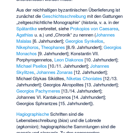
Aus der reichhaltigen byzantinischen Überlieferung ist
zunächst die
Geschichtsschreibung
mit den Gattungen
„zeitgeschichtliche Monographie“ (
historia
, v. a. in der
Spätantike
verbreitet, siehe
Prokopios von Caesarea
,
Agathias
u. a.) und „Chronik“ zu nennen (
Johannes
Malalas
[6. Jahrhundert];
Georgios Synkellos
,
Nikephoros
,
Theophanes
[8./9. Jahrhundert];
Georgios
Monachos
[9. Jahrhundert];
Konstantin VII.
Porphyrogennetos
,
Leon Diakonos
[10. Jahrhundert];
Michael Psellos
[10./11. Jahrhundert];
Johannes
Skylitzes
,
Johannes Zonaras
[12. Jahrhundert];
Michael Glykas Sikidites,
Niketas Choniates
[12./13.
Jahrhundert]; Georgios Akropolites [13. Jahrhundert];
Georgios Pachymeres
[13./14. Jahrhundert];
Johannes VI. Kantakuzenos [14. Jahrhundert];
Georgios Sphrantzes [15. Jahrhundert]).
Hagiographische
Schriften sind die
Lebensbeschreibung (
bios
) und die Lobrede
(
egkomion
); hagiographische Sammlungen sind die
menaia
und
sinaxaria
. Zu den sogenannten