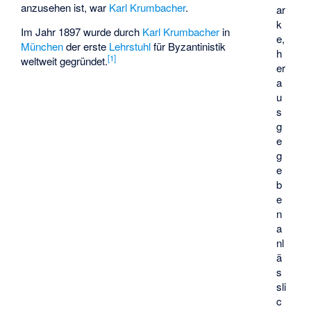
anzusehen ist, war
Karl Krumbacher
.
ar
k
Im Jahr 1897 wurde durch
Karl Krumbacher
in
e,
München
der erste
Lehrstuhl
für Byzantinistik
h
[
1
]
weltweit gegründet.
er
a
u
s
g
e
g
e
b
e
n
a
nl
ä
s
sli
c