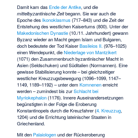
Damit kam das
Ende der Antike
, und die
mittelbyzantinische Zeit
begann. Sie war auch die
Epoche des
Ikonoklasmus
(717–843) und die Zeit der
Entstehung des westlichen Kaisertums (800). Unter der
Makedonischen Dynastie
(10./11. Jahrhundert) gewann
Byzanz wieder an Macht gegen Islam und Bulgaren,
doch bedeutete der Tod Kaiser
Basileios II.
(976–1025)
einen Wendepunkt, die
Niederlage von Mantzikert
(1071) den Zusammenbruch byzantinischer Macht in
Asien (Seldschuken) und Süditalien (Normannen). Eine
gewisse Stabilisierung konnte – bei gleichzeitiger
westlicher Kreuzzugsbewegung (1096–1099, 1147–
1149, 1189–1192) – unter dem
Komnenen
erreicht
werden – zumindest bis zur
Schlacht bei
Myriokephalon
(1176). Innere Auseinandersetzungen
begünstigten in der Folge die Eroberung
Konstantinopels durch die Kreuzfahrer (
4. Kreuzzug
,
1204) und die Errichtung lateinischer Staaten in
Griechenland.
Mit den
Palaiologen
und der Rückeroberung