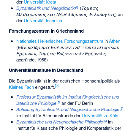
der
Universität Kreta
Byzantinistik und Neogräzistik
(
Tομέας
Μεσαιωνικής και Νεοελληνικής Φιλολογίας
) an
der
Universität Ioannina
Forschungszentren in Griechenland
Nationales Hellenisches Forschungszentrum
in
Athen
(
Εθνικό Ίδρυμα Ερευνών: Ινστιτούτο Ιστορικών
Ερευνών, Τομέας Βυζαντινών Ερευνών
;
gegründet 1958)
Universitätsinstitute in Deutschland
Die Byzantinistik ist in der deutschen Hochschulpolitik als
[
2
]
Kleines Fach
eingestuft.
Professur Byzantinistik im Institut für griechische und
lateinische Philologie
an der FU Berlin
Abteilung Byzantinistik und Neugriechische Philologie
im Institut für Altertumskunde der
Universität zu Köln
Byzantinische und Neugriechische Philologie
im
Institut für Klassische Philologie und Komparatistik der