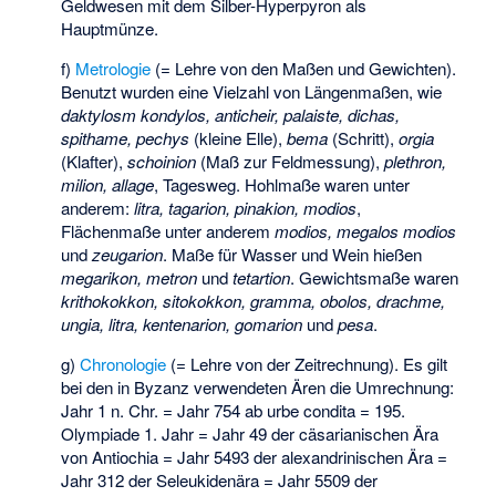
Geldwesen mit dem Silber-Hyperpyron als
Hauptmünze.
f)
Metrologie
(= Lehre von den Maßen und Gewichten).
Benutzt wurden eine Vielzahl von Längenmaßen, wie
daktylosm kondylos, anticheir, palaiste, dichas,
spithame, pechys
(kleine Elle),
bema
(Schritt),
orgia
(Klafter),
schoinion
(Maß zur Feldmessung),
plethron,
milion, allage
, Tagesweg. Hohlmaße waren unter
anderem:
litra, tagarion, pinakion, modios
,
Flächenmaße unter anderem
modios, megalos modios
und
zeugarion
. Maße für Wasser und Wein hießen
megarikon, metron
und
tetartion
. Gewichtsmaße waren
krithokokkon, sitokokkon, gramma, obolos, drachme,
ungia, litra, kentenarion, gomarion
und
pesa
.
g)
Chronologie
(= Lehre von der Zeitrechnung). Es gilt
bei den in Byzanz verwendeten Ären die Umrechnung:
Jahr 1 n. Chr. = Jahr 754 ab urbe condita = 195.
Olympiade 1. Jahr = Jahr 49 der cäsarianischen Ära
von Antiochia = Jahr 5493 der alexandrinischen Ära =
Jahr 312 der Seleukidenära = Jahr 5509 der