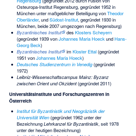
Regensburg
(gegründet 2012 durch Fusion von
Osteuropa-Institut Regensburg
, gegründet 1952 in
München unter maßgeblicher Beteiligung von
Theodor
Oberländer
, und
Südost-Institut
, gegründet 1930 in
München, beide 2007 umgezogen nach Regensburg)
Byzantinisches Institut
des
Klosters Scheyern
(gegründet 1939 von
Johannes Maria Hoeck
und
Hans-
Georg Beck
)
Byzantinisches Institut
im
Kloster Ettal
(gegründet
1951 von
Johannes Maria Hoeck
)
Deutsches Studienzentrum in Venedig
(gegründet
1972)
Leibniz-Wissenschaftscampus Mainz: Byzanz
zwischen Orient und Okzident
(gegründet 2011)
Universitätsinstitute und Forschungszentren in
Österreich
Institut für Byzantinistik und Neogräzistik der
Universität Wien
(gegründet 1962 unter der
Bezeichnung
Lehrkanzel für Byzantinistik
, seit 1978
unter der heutigen Bezeichnung)