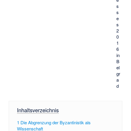
s
s
e
s
2
0
1
6
in
B
el
gr
a
d
Inhaltsverzeichnis
1
Die Abgrenzung der Byzantinistik als
Wissenschaft