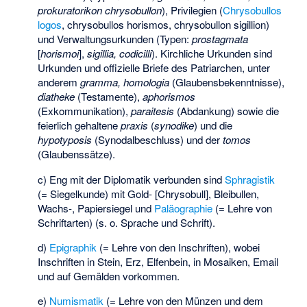
prokuratorikon chrysobullon
), Privilegien (
Chrysobullos
logos
, chrysobullos horismos, chrysobullon sigillion)
und Verwaltungsurkunden (Typen:
prostagmata
[
horismoi
],
sigillia, codicilli
). Kirchliche Urkunden sind
Urkunden und offizielle Briefe des Patriarchen, unter
anderem
gramma, homologia
(Glaubensbekenntnisse),
diatheke
(Testamente),
aphorismos
(Exkommunikation),
paraitesis
(Abdankung) sowie die
feierlich gehaltene
praxis
(
synodike
) und die
hypotyposis
(Synodalbeschluss) und der
tomos
(Glaubenssätze).
c) Eng mit der Diplomatik verbunden sind
Sphragistik
(= Siegelkunde) mit Gold- [Chrysobull], Bleibullen,
Wachs-, Papiersiegel und
Paläographie
(= Lehre von
Schriftarten) (s. o. Sprache und Schrift).
d)
Epigraphik
(= Lehre von den Inschriften), wobei
Inschriften in Stein, Erz, Elfenbein, in Mosaiken, Email
und auf Gemälden vorkommen.
e)
Numismatik
(= Lehre von den Münzen und dem