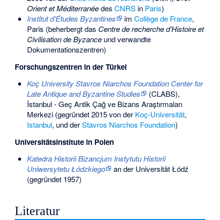
Orient et Méditerranée
des
CNRS
in
Paris
)
Institut d’Études Byzantines
im
Collège de France
,
Paris (beherbergt das
Centre de recherche d’Histoire et
Civilisation de Byzance
und verwandte
Dokumentationszentren)
Forschungszentren in der Türkei
Koç University Stavros Niarchos Foundation Center for
Late Antique and Byzantine Studies
(CLABS),
İstanbul - Geç Antik Çağ ve Bizans Araştırmaları
Merkezi (gegründet 2015 von der
Koç-Universität
,
Istanbul
, und der
Stavros Niarchos Foundation
)
Universitätsinstitute in Polen
Katedra Historii Bizancjum Instytutu Historii
Uniwersytetu Łódzkiego
an der Universität Łódź
(gegründet 1957)
Literatur