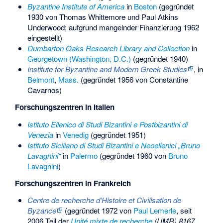
Byzantine Institute of America
in
Boston
(gegründet
1930 von Thomas Whittemore und Paul Atkins
Underwood; aufgrund mangelnder Finanzierung 1962
eingestellt)
Dumbarton Oaks Research Library and Collection
in
Georgetown (Washington, D.C.)
(gegründet 1940)
Institute for Byzantine and Modern Greek Studies
, in
Belmont
,
Mass.
(gegründet 1956 von
Constantine
Cavarnos
)
Forschungszentren in Italien
Istituto Ellenico di Studi Bizantini e Postbizantini di
Venezia
in
Venedig
(gegründet 1951)
Istituto Siciliano di Studi Bizantini e Neoellenici „Bruno
Lavagnini“
in
Palermo
(gegründet 1960 von
Bruno
Lavagnini
)
Forschungszentren in Frankreich
Centre de recherche d’Histoire et Civilisation de
Byzance
(gegründet 1972 von
Paul Lemerle
, seit
2006 Teil der
Unité mixte de recherche
(UMR) 8167