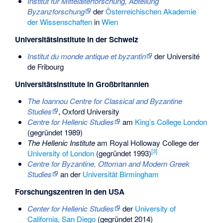
Institut für Mittelalterforschung, Abteilung
Byzanzforschung
der
Österreichischen Akademie
der Wissenschaften
in
Wien
Universitätsinstitute in der Schweiz
Institut du monde antique et byzantin
der
Université
de Fribourg
Universitätsinstitute in Großbritannien
The Ioannou Centre for Classical and Byzantine
Studies
, Oxford University
Centre for Hellenic Studies
am
King’s College London
(gegründet 1989)
The Hellenic Institute
am
Royal Holloway College
der
[
3
]
University of London
(gegründet 1993)
Centre for Byzantine, Ottoman and Modern Greek
Studies
an der
Universität Birmingham
Forschungszentren in den USA
Center for Hellenic Studies
der
University of
California, San Diego
(gegründet 2014)