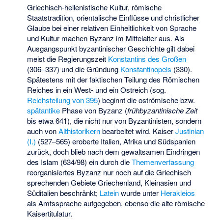
Griechisch-hellenistische Kultur, römische
Staatstradition, orientalische Einflüsse und christlicher
Glaube bei einer relativen Einheitlichkeit von Sprache
und Kultur machen Byzanz im Mittelalter aus. Als
Ausgangspunkt byzantinischer Geschichte gilt dabei
meist die Regierungszeit
Konstantins des Großen
(306–337) und die Gründung
Konstantinopels
(330).
Spätestens mit der faktischen Teilung des Römischen
Reiches in ein West- und ein Ostreich (sog.
Reichsteilung von 395
) beginnt die oströmische bzw.
spätantike
Phase von Byzanz (
frühbyzantinische Zeit
bis etwa 641), die nicht nur von Byzantinisten, sondern
auch von
Althistorikern
bearbeitet wird. Kaiser
Justinian
(I.)
(527–565) eroberte Italien, Afrika und Südspanien
zurück, doch blieb nach dem gewaltsamen Eindringen
des Islam (634/98) ein durch die
Themenverfassung
reorganisiertes Byzanz nur noch auf die Griechisch
sprechenden Gebiete Griechenland, Kleinasien und
Süditalien beschränkt;
Latein
wurde unter
Herakleios
als Amtssprache aufgegeben, ebenso die alte römische
Kaisertitulatur.