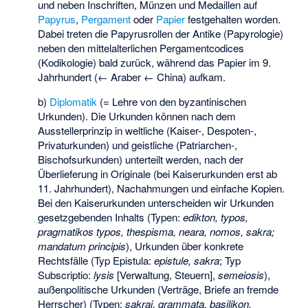
und neben Inschriften, Münzen und Medaillen auf
Papyrus
,
Pergament
oder
Papier
festgehalten worden.
Dabei treten die Papyrusrollen der Antike (Papyrologie)
neben den mittelalterlichen Pergamentcodices
(Kodikologie) bald zurück, während das Papier im 9.
Jahrhundert (← Araber ← China) aufkam.
b)
Diplomatik
(= Lehre von den byzantinischen
Urkunden). Die Urkunden können nach dem
Ausstellerprinzip in weltliche (Kaiser-, Despoten-,
Privaturkunden) und geistliche (Patriarchen-,
Bischofsurkunden) unterteilt werden, nach der
Überlieferung in Originale (bei Kaiserurkunden erst ab
11. Jahrhundert), Nachahmungen und einfache Kopien.
Bei den Kaiserurkunden unterscheiden wir Urkunden
gesetzgebenden Inhalts (Typen:
edikton, typos,
pragmatikos typos, thespisma, neara, nomos, sakra;
mandatum principis
), Urkunden über konkrete
Rechtsfälle (Typ Epistula:
epistule, sakra
; Typ
Subscriptio:
lysis
[Verwaltung, Steuern],
semeiosis
),
außenpolitische Urkunden (Verträge, Briefe an fremde
Herrscher) (Typen:
sakrai, grammata, basilikon,