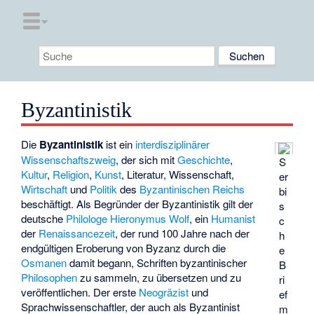
Byzantinistik
Die
Byzantinistik
ist ein
interdisziplinärer
Wissenschaftszweig
, der sich mit
Geschichte
,
S
Kultur
,
Religion
,
Kunst
, Literatur, Wissenschaft,
er
Wirtschaft
und
Politik
des
Byzantinischen Reichs
bi
beschäftigt. Als Begründer der Byzantinistik gilt der
s
deutsche
Philologe
Hieronymus Wolf
, ein
Humanist
c
der
Renaissancezeit
, der rund 100 Jahre nach der
h
endgültigen Eroberung von Byzanz durch die
e
Osmanen
damit begann, Schriften byzantinischer
B
Philosophen
zu sammeln, zu übersetzen und zu
ri
veröffentlichen. Der erste
Neogräzist
und
ef
Sprachwissenschaftler, der auch als Byzantinist
m