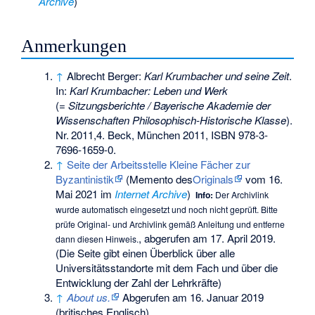
Archive
)
Anmerkungen
↑
Albrecht Berger:
Karl Krumbacher und seine Zeit
.
In:
Karl Krumbacher: Leben und Werk
(=
Sitzungsberichte / Bayerische Akademie der
Wissenschaften Philosophisch-Historische Klasse
).
Nr.
2011,4
. Beck, München 2011,
ISBN 978-3-
7696-1659-0
.
↑
Seite der Arbeitsstelle Kleine Fächer zur
Byzantinistik
(
Memento
des
Originals
vom 16.
Mai 2021 im
Internet Archive
)
Info:
Der Archivlink
wurde automatisch eingesetzt und noch nicht geprüft. Bitte
prüfe Original- und Archivlink gemäß
Anleitung
und entferne
, abgerufen am 17. April 2019.
dann diesen Hinweis.
(Die Seite gibt einen Überblick über alle
Universitätsstandorte mit dem Fach und über die
Entwicklung der Zahl der Lehrkräfte)
↑
About us.
Abgerufen am 16. Januar 2019
(britisches Englisch).