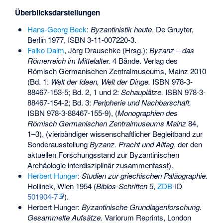
Überblicksdarstellungen
Hans-Georg Beck
:
Byzantinistik heute
. De Gruyter,
Berlin 1977,
ISBN 3-11-007220-3
.
Falko Daim
, Jörg Drauschke (Hrsg.):
Byzanz – das
Römerreich im Mittelalter.
4 Bände. Verlag des
Römisch Germanischen Zentralmuseums, Mainz 2010
(Bd. 1:
Welt der Ideen, Welt der Dinge.
ISBN 978-3-
88467-153-5
; Bd. 2, 1 und 2:
Schauplätze.
ISBN 978-3-
88467-154-2
; Bd. 3:
Peripherie und Nachbarschaft.
ISBN 978-3-88467-155-9
), (
Monographien des
Römisch Germanischen Zentralmuseums Mainz
84,
1–3), (vierbändiger wissenschaftlicher Begleitband zur
Sonderausstellung
Byzanz. Pracht und Alltag
, der den
aktuellen Forschungsstand zur Byzantinischen
Archäologie interdisziplinär zusammenfasst).
Herbert Hunger
:
Studien zur griechischen Paläographie.
Hollinek, Wien 1954 (
Biblos-Schriften
5,
ZDB
-ID
501904-7
).
Herbert Hunger:
Byzantinische Grundlagenforschung.
Gesammelte Aufsätze.
Variorum Reprints, London