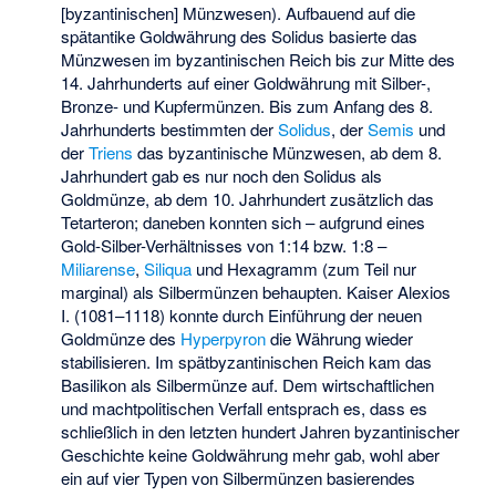
[byzantinischen] Münzwesen). Aufbauend auf die
spätantike Goldwährung des Solidus basierte das
Münzwesen im byzantinischen Reich bis zur Mitte des
14. Jahrhunderts auf einer Goldwährung mit Silber-,
Bronze- und Kupfermünzen. Bis zum Anfang des 8.
Jahrhunderts bestimmten der
Solidus
, der
Semis
und
der
Triens
das byzantinische Münzwesen, ab dem 8.
Jahrhundert gab es nur noch den Solidus als
Goldmünze, ab dem 10. Jahrhundert zusätzlich das
Tetarteron
; daneben konnten sich – aufgrund eines
Gold-Silber-Verhältnisses von 1:14 bzw. 1:8 –
Miliarense
,
Siliqua
und Hexagramm (zum Teil nur
marginal) als Silbermünzen behaupten. Kaiser Alexios
I. (1081–1118) konnte durch Einführung der neuen
Goldmünze des
Hyperpyron
die Währung wieder
stabilisieren. Im spätbyzantinischen Reich kam das
Basilikon als Silbermünze auf. Dem wirtschaftlichen
und machtpolitischen Verfall entsprach es, dass es
schließlich in den letzten hundert Jahren byzantinischer
Geschichte keine Goldwährung mehr gab, wohl aber
ein auf vier Typen von Silbermünzen basierendes