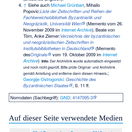
↑
Siehe auch
Michael Grünbart
, Mihailo
Popovic:
Liste der Zeitschriften und Reihen der
Fachbereichsbibliothek Byzantinistik und
Neogräzistik, Universität Wien
(
Memento
vom 26.
November 2009 im
Internet Archive
); Beate von
Törn, Anke Ziemer:
Verzeichnis der byzantinischen
und neogräzistischen Zeitschriften in
Institutsbibliotheken in Deutschland
(
Memento
des
Originals
vom 19. Oktober 2009 im
Internet
Archive
)
Info:
Der Archivlink wurde automatisch eingesetzt
und noch nicht geprüft. Bitte prüfe Original- und Archivlink
;
gemäß
Anleitung
und entferne dann diesen Hinweis.
Georgije Ostrogorski
:
Geschichte des
Byzantinischen Staates
, S. 11 ff.
Normdaten (Sachbegriff):
GND
:
4147095-3
Auf dieser Seite verwendete Medien