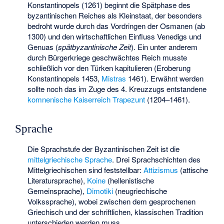
Konstantinopels (1261) beginnt die Spätphase des
byzantinischen Reiches als Kleinstaat, der besonders
bedroht wurde durch das Vordringen der Osmanen (ab
1300) und den wirtschaftlichen Einfluss Venedigs und
Genuas (
spätbyzantinische Zeit
). Ein unter anderem
durch Bürgerkriege geschwächtes Reich musste
schließlich vor den Türken kapitulieren (Eroberung
Konstantinopels 1453,
Mistras
1461). Erwähnt werden
sollte noch das im Zuge des 4. Kreuzzugs entstandene
komnenische
Kaiserreich Trapezunt
(1204–1461).
Sprache
Die Sprachstufe der Byzantinischen Zeit ist die
mittelgriechische Sprache
. Drei Sprachschichten des
Mittelgriechischen sind feststellbar:
Attizismus
(attische
Literatursprache),
Koine
(hellenistische
Gemeinsprache),
Dimotiki
(neugriechische
Volkssprache), wobei zwischen dem gesprochenen
Griechisch und der schriftlichen, klassischen Tradition
unterschieden werden muss.