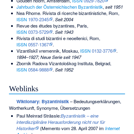
Gouden hoorn
, Amsterdam,
ISSN
0929-7820
Jahrbuch der Österreichischen Byzantinistik
,
seit 1951
Nea Rhome. Rivista di ricerche bizantinistiche
, Rom,
ISSN
1970-2345
.
Seit 2004
Revue des études byzantines
, Paris,
ISSN
0373-5729
.
Seit 1943
Rivista di studi bizantini e neoellenici
, Rom,
ISSN
0557-1367
.
Vizantiĭskiĭ vremennik
, Moskau,
ISSN
0132-3776
.
1894–1927; Neue Serie seit 1947
Zbornik Radova Vizantološkog Instituta
, Belgrad,
ISSN
0584-9888
.
Seit 1952
Weblinks
Wiktionary: Byzantinistik
– Bedeutungserklärungen,
Wortherkunft, Synonyme, Übersetzungen
Paul Meinrad Strässle:
Byzantinistik – eine
interdisziplinäre Herausforderung nicht nur für
Historiker
(
Memento
vom 28. April 2007 im
Internet