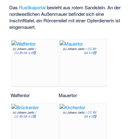
Das
Rustikaportal
besteht aus rotem Sandstein. An der
nordwestlichen Außenmauer befindet sich eine
Inschrifttafel, ein Römerrelief mit einer Opferdienerin ist
eingemauert.
(c) Johann Jaritz /
(c) Johann Jaritz /
CC BY-
CC BY-SA 4.0
SA 4.0
Waffentor
Mauertor
(c) Johann Jaritz /
(c) Johann Jaritz /
CC BY-
CC BY-SA 4.0
SA 4.0