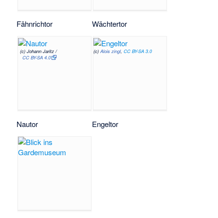
Fähnrichtor
Wächtertor
(c) Johann Jaritz /
(c)
Alois zingl
,
CC BY-SA 3.0
CC BY-SA 4.0
Nautor
Engeltor