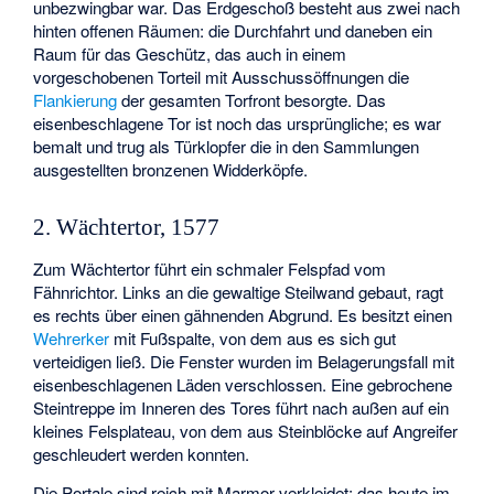
unbezwingbar war. Das Erdgeschoß besteht aus zwei nach
hinten offenen Räumen: die Durchfahrt und daneben ein
Raum für das Geschütz, das auch in einem
vorgeschobenen Torteil mit Ausschussöffnungen die
Flankierung
der gesamten Torfront besorgte. Das
eisenbeschlagene Tor ist noch das ursprüngliche; es war
bemalt und trug als Türklopfer die in den Sammlungen
ausgestellten bronzenen Widderköpfe.
2. Wächtertor, 1577
Zum Wächtertor führt ein schmaler Felspfad vom
Fähnrichtor. Links an die gewaltige Steilwand gebaut, ragt
es rechts über einen gähnenden Abgrund. Es besitzt einen
Wehrerker
mit Fußspalte, von dem aus es sich gut
verteidigen ließ. Die Fenster wurden im Belagerungsfall mit
eisenbeschlagenen Läden verschlossen. Eine gebrochene
Steintreppe im Inneren des Tores führt nach außen auf ein
kleines Felsplateau, von dem aus Steinblöcke auf Angreifer
geschleudert werden konnten.
Die Portale sind reich mit Marmor verkleidet; das heute im