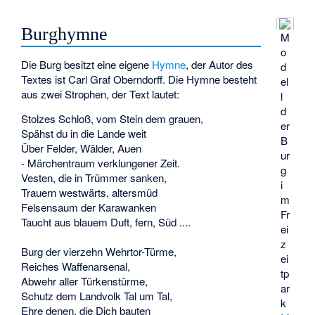
Burghymne
M
o
Die Burg besitzt eine eigene
Hymne
, der Autor des
d
Textes ist
Carl Graf Oberndorff
. Die Hymne besteht
el
aus zwei Strophen, der Text lautet:
l
d
Stolzes Schloß, vom Stein dem grauen,
er
Spähst du in die Lande weit
B
Über Felder, Wälder, Auen
ur
- Märchentraum verklungener Zeit.
g
Vesten, die in Trümmer sanken,
i
Trauern westwärts, altersmüd
m
Felsensaum der Karawanken
Fr
Taucht aus blauem Duft, fern, Süd ....
ei
z
Burg der vierzehn Wehrtor-Türme,
ei
Reiches Waffenarsenal,
tp
Abwehr aller Türkenstürme,
ar
Schutz dem Landvolk Tal um Tal,
k
Ehre denen, die Dich bauten