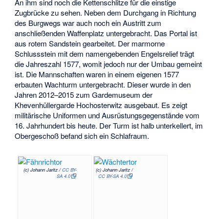
An ihm sind noch die Kettenschlitze für die einstige
Zugbrücke zu sehen. Neben dem Durchgang in Richtung
des Burgwegs war auch noch ein Austritt zum
anschließenden Waffenplatz untergebracht. Das Portal ist
aus rotem Sandstein gearbeitet. Der marmorne
Schlussstein mit dem namengebenden Engelsrelief trägt
die Jahreszahl 1577, womit jedoch nur der Umbau gemeint
ist. Die Mannschaften waren in einem eigenen 1577
erbauten Wachturm untergebracht. Dieser wurde in den
Jahren 2012–2015 zum Gardemuseum der
Khevenhüllergarde Hochosterwitz ausgebaut. Es zeigt
militärische Uniformen und Ausrüstungsgegenstände vom
16. Jahrhundert bis heute. Der Turm ist halb unterkellert, im
Obergeschoß befand sich ein Schlafraum.
(c) Johann Jaritz /
CC BY-
(c) Johann Jaritz /
SA 4.0
CC BY-SA 4.0