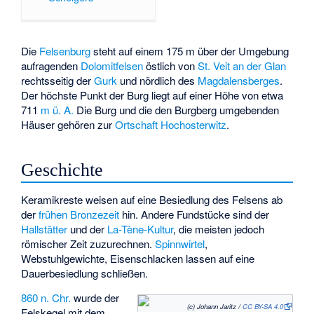
Die
Felsenburg
steht auf einem 175 m über der Umgebung
aufragenden
Dolomitfelsen
östlich von
St. Veit an der Glan
rechtsseitig der
Gurk
und nördlich des
Magdalensberges
.
Der höchste Punkt der Burg liegt auf einer Höhe von etwa
711
m ü. A.
Die Burg und die den Burgberg umgebenden
Häuser gehören zur
Ortschaft Hochosterwitz
.
Geschichte
Keramikreste weisen auf eine Besiedlung des Felsens ab
der
frühen Bronzezeit
hin. Andere Fundstücke sind der
Hallstätter
und der
La-Tène-Kultur
, die meisten jedoch
römischer Zeit zuzurechnen.
Spinnwirtel
,
Webstuhlgewichte, Eisenschlacken lassen auf eine
Dauerbesiedlung schließen.
860 n. Chr.
wurde der
(c) Johann Jaritz /
CC BY-SA 4.0
Felskegel mit dem