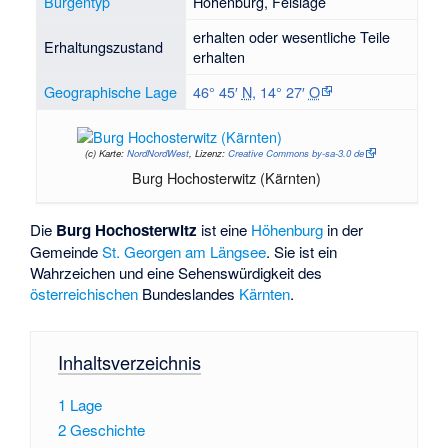
Burgentyp
Höhenburg, Felslage
erhalten oder wesentliche Teile
Erhaltungszustand
erhalten
Geographische Lage
46° 45′
N
,
14° 27′
O
(c)
Karte:
NordNordWest
, Lizenz:
Creative Commons by-sa-3.0 de
Burg Hochosterwitz (Kärnten)
Die
Burg Hochosterwitz
ist eine
Höhenburg
in der
Gemeinde
St. Georgen am Längsee
. Sie ist ein
Wahrzeichen und eine Sehenswürdigkeit des
österreichischen
Bundeslandes
Kärnten
.
Inhaltsverzeichnis
1
Lage
2
Geschichte