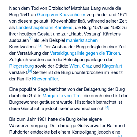
Nach dem Tod von Erzbischof Matthäus Lang wurde die
Burg 1541 an
Georg von Khevenhüller
verpfändet und 1571
von diesem gekauft. Khevenhüller ließ, während seiner Zeit
als
Landeshauptmann Kärntens
, die Burg 1570 bis 1583 zu
ihrer heutigen Gestalt und zur „Haubt Vestung“ Kärntens
[
1
]
ausbauen
als „ein Beispiel
manieristischen
[
2
]
Kunstwollens“.
Der Ausbau der Burg erfolgte in einer Zeit
der Verstärkung der
Verteidigungslinie gegen die Türken
.
Zeitgleich wurden auch die Befestigungsanlagen der
Riegersburg
sowie der Städte
Wien
,
Graz
und
Klagenfurt
[
3
]
verstärkt.
Seither ist die Burg ununterbrochen im Besitz
der Familie
Khevenhüller
.
Eine populäre Sage berichtet von der Belagerung der Burg
durch die Gräfin
Margarete von Tirol
, die durch eine List der
Burgbewohner getäuscht wurde. Historisch betrachtet ist
[
4
]
diese Geschichte jedoch sehr unwahrscheinlich.
Bis zum Jahr 1961 hatte die Burg keine eigene
Wasserversorgung. Der damalige Gutsverwalter Raimund
Ruhdorfer entdeckte bei einem Kontrollgang jedoch eine
[
5
]