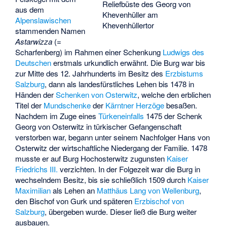
Reliefbüste des Georg von
aus dem
Khevenhüller am
Alpenslawischen
Khevenhüllertor
stammenden Namen
Astarwizza
(=
Scharfenberg) im Rahmen einer Schenkung
Ludwigs des
Deutschen
erstmals urkundlich erwähnt. Die Burg war bis
zur Mitte des 12. Jahrhunderts im Besitz des
Erzbistums
Salzburg
, dann als landesfürstliches Lehen bis 1478 in
Händen der
Schenken von Osterwitz
, welche den erblichen
Titel der
Mundschenke
der
Kärntner Herzöge
besaßen.
Nachdem im Zuge eines
Türkeneinfalls
1475 der Schenk
Georg von Osterwitz in türkischer Gefangenschaft
verstorben war, begann unter seinem Nachfolger Hans von
Osterwitz der wirtschaftliche Niedergang der Familie. 1478
musste er auf Burg Hochosterwitz zugunsten
Kaiser
Friedrichs III.
verzichten. In der Folgezeit war die Burg in
wechselndem Besitz, bis sie schließlich 1509 durch
Kaiser
Maximilian
als Lehen an
Matthäus Lang von Wellenburg
,
den
Bischof von Gurk
und späteren
Erzbischof von
Salzburg
, übergeben wurde. Dieser ließ die Burg weiter
ausbauen.