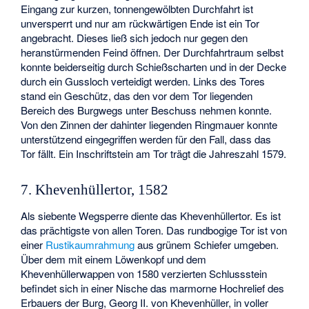
Eingang zur kurzen, tonnengewölbten Durchfahrt ist
unversperrt und nur am rückwärtigen Ende ist ein Tor
angebracht. Dieses ließ sich jedoch nur gegen den
heranstürmenden Feind öffnen. Der Durchfahrtraum selbst
konnte beiderseitig durch Schießscharten und in der Decke
durch ein Gussloch verteidigt werden. Links des Tores
stand ein Geschütz, das den vor dem Tor liegenden
Bereich des Burgwegs unter Beschuss nehmen konnte.
Von den Zinnen der dahinter liegenden Ringmauer konnte
unterstützend eingegriffen werden für den Fall, dass das
Tor fällt. Ein Inschriftstein am Tor trägt die Jahreszahl 1579.
7. Khevenhüllertor, 1582
Als siebente Wegsperre diente das Khevenhüllertor. Es ist
das prächtigste von allen Toren. Das rundbogige Tor ist von
einer
Rustikaumrahmung
aus grünem Schiefer umgeben.
Über dem mit einem Löwenkopf und dem
Khevenhüllerwappen von 1580 verzierten Schlussstein
befindet sich in einer Nische das marmorne Hochrelief des
Erbauers der Burg, Georg II. von Khevenhüller, in voller