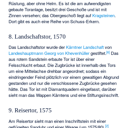
Rüstung, aber ohne Helm. Es ist die am aufwendigsten
gebaute Toranlage, besitzt drei Geschoße und ist mit
Zinnen versehen; das Obergeschoß liegt auf
Kragsteinen
.
Dort gibt es auch eine Reihe von Schuss-Erkern.
8. Landschaftstor, 1570
Das Landschaftstor wurde der
Kärntner Landschaft
von
[
6
]
Landeshauptmann
Georg von Khevenhüller
gestiftet.
Das
aus rotem Sandstein erbaute Tor ist über einer
Felsschlucht erbaut. Die Zugbrücke ist innerhalb des Tors
um eine Mittelachse drehbar angeordnet; sodass ein
eindringender Feind plötzlich vor einem gewaltigen Abgrund
gestanden und nur die verschlossene Zugbrücke gesehen
hätte. Das Tor ist mit Diamantquadern eingefasst, darüber
sieht man das Wappen Kärntens und eine Stiftungsinschrift.
9. Reisertor, 1575
Am Reisertor sieht man einen Inschriftstein mit einer
[
2
]
geflügelten Sanduhr und einer Waage (um 1575/80).