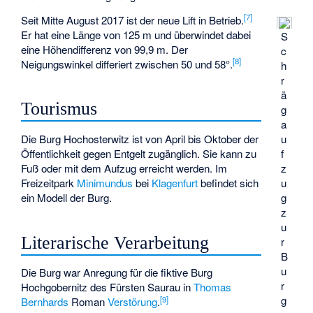
[
7
]
Seit Mitte August 2017 ist der neue Lift in Betrieb.
Er hat eine Länge von 125 m und überwindet dabei
S
eine Höhendifferenz von 99,9 m. Der
c
[
8
]
Neigungswinkel differiert zwischen 50 und 58°.
h
r
ä
Tourismus
g
a
u
Die Burg Hochosterwitz ist von April bis Oktober der
f
Öffentlichkeit gegen Entgelt zugänglich. Sie kann zu
z
Fuß oder mit dem Aufzug erreicht werden. Im
u
Freizeitpark
Minimundus
bei
Klagenfurt
befindet sich
g
ein Modell der Burg.
z
u
Literarische Verarbeitung
r
B
u
Die Burg war Anregung für die fiktive Burg
r
Hochgobernitz des Fürsten Saurau in
Thomas
g
[
9
]
Bernhards
Roman
Verstörung
.