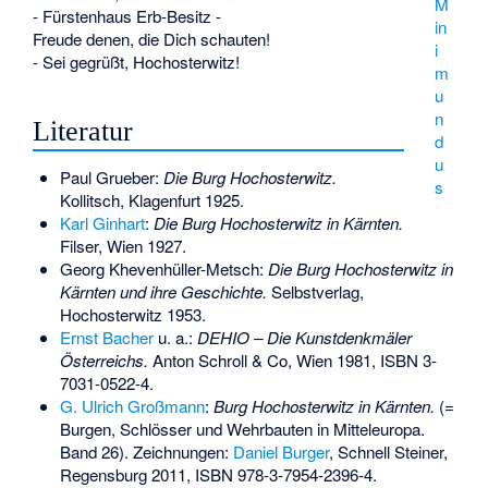
M
- Fürstenhaus Erb-Besitz -
in
Freude denen, die Dich schauten!
i
- Sei gegrüßt, Hochosterwitz!
m
u
n
Literatur
d
u
Paul Grueber:
Die Burg Hochosterwitz.
s
Kollitsch, Klagenfurt 1925.
Karl Ginhart
:
Die Burg Hochosterwitz in Kärnten.
Filser, Wien 1927.
Georg Khevenhüller-Metsch:
Die Burg Hochosterwitz in
Kärnten und ihre Geschichte.
Selbstverlag,
Hochosterwitz 1953.
Ernst Bacher
u. a.:
DEHIO – Die Kunstdenkmäler
Österreichs.
Anton Schroll & Co, Wien 1981,
ISBN 3-
7031-0522-4
.
G. Ulrich Großmann
:
Burg Hochosterwitz in Kärnten.
(=
Burgen, Schlösser und Wehrbauten in Mitteleuropa.
Band 26). Zeichnungen:
Daniel Burger
, Schnell Steiner,
Regensburg 2011,
ISBN 978-3-7954-2396-4
.