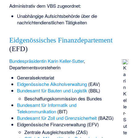
Administrativ dem VBS zugeordnet:
Unabhängige Aufsichtsbehörde über die
nachrichtendienstlichen Tätigkeiten
Eidgenössisches Finanzdepartement
(EFD)
Bundespräsidentin
Karin Keller-Sutter
,
Departementsvorsteherin
K
a
Generalsekretariat
ri
Eidgenössische Alkoholverwaltung
(EAV)
n
Bundesamt für Bauten und Logistik
(BBL)
K
Beschaffungskommission des Bundes
el
Bundesamt für Informatik und
le
Telekommunikation
(BIT)
r-
Bundesamt für Zoll und Grenzsicherheit
(BAZG)
S
Eidgenössische Finanzverwaltung
(EFV)
ut
Zentrale Ausgleichsstelle (ZAS)
te