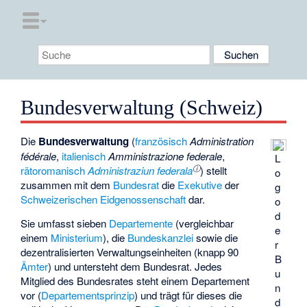
Bundesverwaltung (Schweiz)
Die
Bundesverwaltung
(
französisch
Administration
fédérale
,
italienisch
Amministrazione federale
,
L
ⓘ
rätoromanisch
Administraziun federala
) stellt
o
zusammen mit dem
Bundesrat
die
Exekutive
der
g
Schweizerischen Eidgenossenschaft
dar.
o
d
Sie umfasst sieben
Departemente
(vergleichbar
e
einem
Ministerium
), die
Bundeskanzlei
sowie die
r
dezentralisierten Verwaltungseinheiten (knapp 90
B
Ämter
) und untersteht dem Bundesrat. Jedes
u
Mitglied des Bundesrates steht einem Departement
n
vor (
Departementsprinzip
) und trägt für dieses die
d