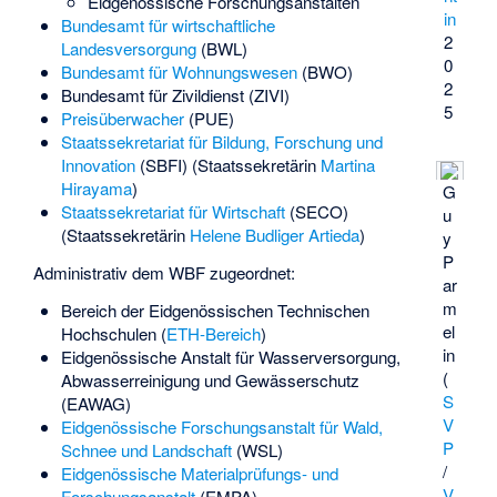
Eidgenössische Forschungsanstalten
in
Bundesamt für wirtschaftliche
2
Landesversorgung
(BWL)
0
Bundesamt für Wohnungswesen
(BWO)
2
Bundesamt für Zivildienst
(ZIVI)
5
Preisüberwacher
(PUE)
Staatssekretariat für Bildung, Forschung und
Innovation
(SBFI) (Staatssekretärin
Martina
Hirayama
)
G
Staatssekretariat für Wirtschaft
(SECO)
u
(Staatssekretärin
Helene Budliger Artieda
)
y
P
Administrativ dem WBF zugeordnet:
ar
m
Bereich der Eidgenössischen Technischen
el
Hochschulen (
ETH-Bereich
)
in
Eidgenössische Anstalt für Wasserversorgung,
(
Abwasserreinigung und Gewässerschutz
S
(EAWAG)
V
Eidgenössische Forschungsanstalt für Wald,
P
Schnee und Landschaft
(WSL)
/
Eidgenössische Materialprüfungs- und
V
Forschungsanstalt
(EMPA)