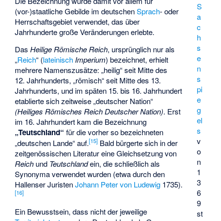
Die Bezeichnung wurde damit vor allem für
S
(vor-)staatliche Gebilde im deutschen
Sprach
- oder
a
Herrschaftsgebiet verwendet, das über
c
Jahrhunderte große Veränderungen erlebte.
h
s
Das
Heilige Römische Reich
, ursprünglich nur als
e
„
Reich
“ (
lateinisch
Imperium
) bezeichnet, erhielt
n
mehrere Namenszusätze: „heilig“ seit Mitte des
s
12. Jahrhunderts, „römisch“ seit Mitte des 13.
pi
Jahrhunderts, und im späten 15. bis 16. Jahrhundert
e
etablierte sich zeitweise „deutscher Nation“
g
(Heiliges Römisches Reich Deutscher Nation)
. Erst
el
im 16. Jahrhundert kam die Bezeichnung
s
„Teutschland“
für die vorher so bezeichneten
v
[
15
]
„deutschen Lande“ auf.
Bald bürgerte sich in der
o
zeitgenössischen Literatur eine Gleichsetzung von
n
Reich
und
Teutschland
ein, die schließlich als
1
Synonyma verwendet wurden (etwa durch den
3
Hallenser Juristen
Johann Peter von Ludewig
1735).
6
[
16
]
9
Ein Bewusstsein, dass nicht der jeweilige
st