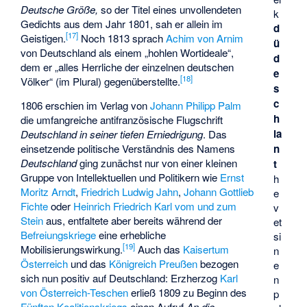
Deutsche Größe,
so der Titel eines unvollendeten
k
Gedichts aus dem Jahr 1801, sah er allein im
d
[
17
]
Geistigen.
Noch 1813 sprach
Achim von Arnim
ü
von Deutschland als einem „hohlen Wortideale“,
d
dem er „alles Herrliche der einzelnen deutschen
e
[
18
]
Völker“ (im Plural) gegenüberstellte.
s
c
1806 erschien im Verlag von
Johann Philipp Palm
h
die umfangreiche antifranzösische Flugschrift
la
Deutschland in seiner tiefen Erniedrigung
. Das
einsetzende politische Verständnis des Namens
n
Deutschland
ging zunächst nur von einer kleinen
t
Gruppe von Intellektuellen und Politikern wie
Ernst
h
Moritz Arndt
,
Friedrich Ludwig Jahn
,
Johann Gottlieb
e
Fichte
oder
Heinrich Friedrich Karl vom und zum
v
Stein
aus, entfaltete aber bereits während der
et
Befreiungskriege
eine erhebliche
si
[
19
]
Mobilisierungswirkung.
Auch das
Kaisertum
n
Österreich
und das
Königreich Preußen
bezogen
e
sich nun positiv auf Deutschland: Erzherzog
Karl
n
von Österreich-Teschen
erließ 1809 zu Beginn des
p
Fünften Koalitionskriegs
einen Aufruf
An die