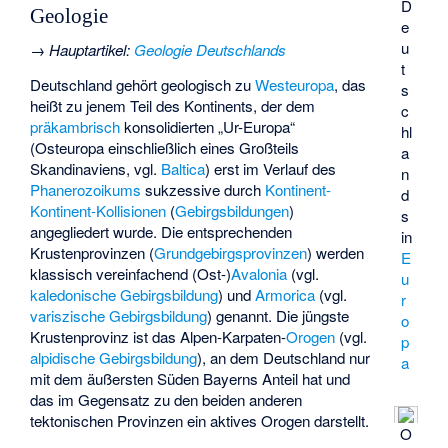
D
Geologie
e
u
→
Hauptartikel
:
Geologie Deutschlands
t
Deutschland gehört geologisch zu
Westeuropa
, das
s
heißt zu jenem Teil des Kontinents, der dem
c
präkambrisch
konsolidierten „Ur-Europa“
hl
(Osteuropa einschließlich eines Großteils
a
Skandinaviens, vgl.
Baltica
) erst im Verlauf des
n
Phanerozoikums
sukzessive durch
Kontinent-
d
Kontinent-Kollisionen
(
Gebirgsbildungen
)
s
angegliedert wurde. Die entsprechenden
in
Krustenprovinzen (
Grundgebirgsprovinzen
) werden
E
klassisch vereinfachend (Ost-)
Avalonia
(vgl.
u
kaledonische Gebirgsbildung
) und
Armorica
(vgl.
r
variszische Gebirgsbildung
) genannt. Die jüngste
o
Krustenprovinz ist das Alpen-Karpaten-
Orogen
(vgl.
p
alpidische Gebirgsbildung
), an dem Deutschland nur
a
mit dem äußersten Süden Bayerns Anteil hat und
das im Gegensatz zu den beiden anderen
tektonischen Provinzen ein aktives Orogen darstellt.
O