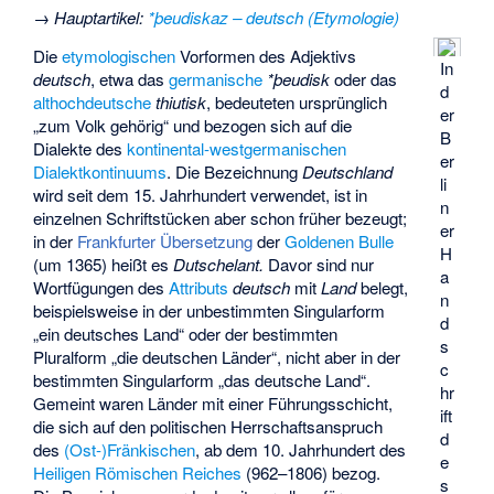
→
Hauptartikel
:
*þeudiskaz – deutsch (Etymologie)
Die
etymologischen
Vorformen des Adjektivs
In
deutsch
, etwa das
germanische
*þeudisk
oder das
d
althochdeutsche
thiutisk
, bedeuteten ursprünglich
er
„zum Volk gehörig“ und bezogen sich auf die
B
Dialekte des
kontinental-westgermanischen
er
Dialektkontinuums
. Die Bezeichnung
Deutschland
li
wird seit dem 15. Jahrhundert verwendet, ist in
n
einzelnen Schriftstücken aber schon früher bezeugt;
er
in der
Frankfurter Übersetzung
der
Goldenen Bulle
H
(um 1365) heißt es
Dutschelant.
Davor sind nur
a
Wortfügungen des
Attributs
deutsch
mit
Land
belegt,
n
beispielsweise in der unbestimmten Singularform
d
„ein deutsches Land“ oder der bestimmten
s
Pluralform „die deutschen Länder“, nicht aber in der
c
bestimmten Singularform „das deutsche Land“.
hr
Gemeint waren Länder mit einer Führungsschicht,
ift
die sich auf den politischen Herrschaftsanspruch
d
des
(Ost-)Fränkischen
, ab dem 10. Jahrhundert des
e
Heiligen Römischen Reiches
(962–1806) bezog.
s