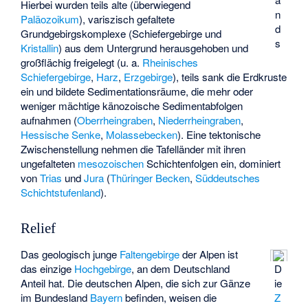
Hierbei wurden teils alte (überwiegend
n
Paläozoikum
), variszisch gefaltete
d
Grundgebirgskomplexe (Schiefergebirge und
s
Kristallin
) aus dem Untergrund herausgehoben und
großflächig freigelegt (u. a.
Rheinisches
Schiefergebirge
,
Harz
,
Erzgebirge
), teils sank die Erdkruste
ein und bildete Sedimentationsräume, die mehr oder
weniger mächtige känozoische Sedimentabfolgen
aufnahmen (
Oberrheingraben
,
Niederrheingraben
,
Hessische Senke
,
Molassebecken
). Eine tektonische
Zwischenstellung nehmen die Tafelländer mit ihren
ungefalteten
mesozoischen
Schichtenfolgen ein, dominiert
von
Trias
und
Jura
(
Thüringer Becken
,
Süddeutsches
Schichtstufenland
).
Relief
Das geologisch junge
Faltengebirge
der Alpen ist
das einzige
Hochgebirge
, an dem Deutschland
D
Anteil hat. Die deutschen Alpen, die sich zur Gänze
ie
im Bundesland
Bayern
befinden, weisen die
Z