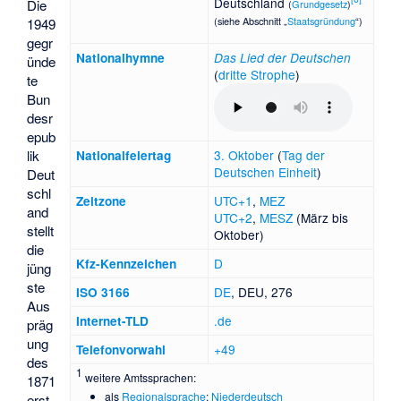
Deutschland
Die
(
Grundgesetz
)
(siehe Abschnitt „
Staatsgründung
“)
1949
gegr
National­hymne
Das Lied der Deutschen
ünde
(
dritte Strophe
)
te
Bun
desr
epub
lik
3. Oktober
(
Tag der
Nationalfeiertag
Deutschen Einheit
)
Deut
schl
UTC+1
,
MEZ
Zeitzone
and
UTC+2
,
MESZ
(März bis
stellt
Oktober)
die
D
Kfz-Kennzeichen
jüng
ste
DE
, DEU, 276
ISO 3166
Aus
.de
Internet-TLD
präg
ung
+49
Telefonvorwahl
des
1
weitere Amtssprachen:
1871
als
Regionalsprache
:
Niederdeutsch
erst