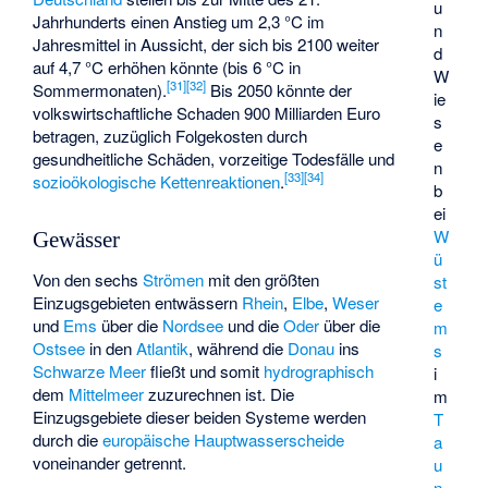
u
Jahrhunderts einen Anstieg um 2,3 °C im
n
Jahresmittel in Aussicht, der sich bis 2100 weiter
d
auf 4,7 °C erhöhen könnte (bis 6 °C in
W
[
31
]
[
32
]
Sommermonaten).
Bis 2050 könnte der
ie
volkswirtschaftliche Schaden 900 Milliarden Euro
s
betragen, zuzüglich Folgekosten durch
e
gesundheitliche Schäden, vorzeitige Todesfälle und
n
[
33
]
[
34
]
sozioökologische Kettenreaktionen
.
b
ei
W
Gewässer
ü
Von den sechs
Strömen
mit den größten
st
Einzugsgebieten entwässern
Rhein
,
Elbe
,
Weser
e
und
Ems
über die
Nordsee
und die
Oder
über die
m
Ostsee
in den
Atlantik
, während die
Donau
ins
s
Schwarze Meer
fließt und somit
hydrographisch
i
dem
Mittelmeer
zuzurechnen ist. Die
m
Einzugsgebiete dieser beiden Systeme werden
T
durch die
europäische Hauptwasserscheide
a
voneinander getrennt.
u
n