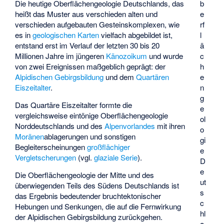
Die heutige Oberflächengeologie Deutschlands, das
b
heißt das Muster aus verschieden alten und
e
verschieden aufgebauten Gesteinskomplexen, wie
rf
es in
geologischen Karten
vielfach abgebildet ist,
l
entstand erst im Verlauf der letzten 30 bis 20
ä
Millionen Jahre im jüngeren
Känozoikum
und wurde
c
von zwei Ereignissen maßgeblich geprägt: der
h
Alpidischen Gebirgsbildung
und dem
Quartären
e
Eiszeitalter
.
n
g
Das Quartäre Eiszeitalter formte die
e
vergleichsweise eintönige Oberflächengeologie
ol
Norddeutschlands und des
Alpenvorlandes
mit ihren
o
Moränen
­ablagerungen und sonstigen
gi
Begleiterscheinungen
großflächiger
e
Vergletscherungen
(vgl.
glaziale Serie
).
D
e
Die Oberflächengeologie der Mitte und des
ut
überwiegenden Teils des Südens Deutschlands ist
s
das Ergebnis bedeutender bruchtektonischer
c
Hebungen und Senkungen, die auf die Fernwirkung
hl
der Alpidischen Gebirgsbildung zurückgehen.
a