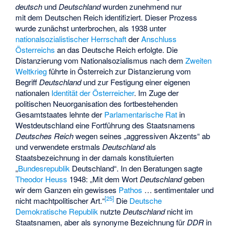
deutsch
und
Deutschland
wurden zunehmend nur
mit dem Deutschen Reich identifiziert. Dieser Prozess
wurde zunächst unterbrochen, als 1938 unter
nationalsozialistischer Herrschaft
der
Anschluss
Österreichs
an das Deutsche Reich erfolgte. Die
Distanzierung vom Nationalsozialismus nach dem
Zweiten
Weltkrieg
führte in Österreich zur Distanzierung vom
Begriff
Deutschland
und zur Festigung einer eigenen
nationalen
Identität der Österreicher
. Im Zuge der
politischen Neuorganisation des fortbestehenden
Gesamtstaates lehnte der
Parlamentarische Rat
in
Westdeutschland eine Fortführung des Staatsnamens
Deutsches Reich
wegen seines „aggressiven Akzents“ ab
und verwendete erstmals
Deutschland
als
Staatsbezeichnung in der damals konstituierten
„
Bundesrepublik
Deutschland“. In den Beratungen sagte
Theodor Heuss
1948: „Mit dem Wort
Deutschland
geben
wir dem Ganzen ein gewisses
Pathos
… sentimentaler und
[
25
]
nicht machtpolitischer Art.“
Die
Deutsche
Demokratische Republik
nutzte
Deutschland
nicht im
Staatsnamen, aber als synonyme Bezeichnung für
DDR
in