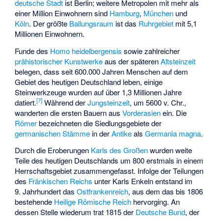
deutsche Stadt
ist Berlin; weitere Metropolen mit mehr als
einer Million Einwohnern sind
Hamburg
,
München
und
Köln
. Der größte
Ballungsraum
ist das
Ruhrgebiet
mit 5,1
Millionen Einwohnern.
Funde des
Homo heidelbergensis
sowie zahlreicher
prähistorischer Kunstwerke
aus der späteren
Altsteinzeit
belegen, dass seit 600.000 Jahren Menschen auf dem
Gebiet des heutigen Deutschland leben, einige
Steinwerkzeuge wurden auf über 1,3 Millionen Jahre
[
7
]
datiert.
Während der
Jungsteinzeit
, um 5600 v. Chr.,
wanderten die
ersten Bauern
aus
Vorderasien
ein. Die
Römer
bezeichneten die Siedlungsgebiete der
germanischen Stämme
in der
Antike
als
Germania magna
.
Durch die Eroberungen
Karls des Großen
wurden weite
Teile des heutigen Deutschlands um 800 erstmals in einem
Herrschaftsgebiet zusammengefasst. Infolge der Teilungen
des
Fränkischen Reichs
unter Karls Enkeln entstand im
9. Jahrhundert das
Ostfrankenreich
, aus dem das bis 1806
bestehende
Heilige Römische Reich
hervorging. An
dessen Stelle wiederum trat 1815 der
Deutsche Bund
, der