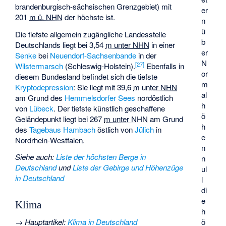
brandenburgisch-sächsischen Grenzgebiet) mit
er
201
m ü. NHN
der höchste ist.
n
ü
Die tiefste allgemein zugängliche Landesstelle
b
Deutschlands liegt bei
3,54
m unter NHN
in einer
er
Senke
bei
Neuendorf-Sachsenbande
in der
N
[
27
]
Wilstermarsch
(Schleswig-Holstein).
Ebenfalls in
or
diesem Bundesland befindet sich die tiefste
m
Kryptodepression
: Sie liegt mit
39,6
m unter NHN
al
am Grund des
Hemmelsdorfer Sees
nordöstlich
h
von
Lübeck
. Der tiefste künstlich geschaffene
ö
Geländepunkt liegt bei
267
m unter NHN
am Grund
h
des
Tagebaus Hambach
östlich von
Jülich
in
e
Nordrhein-Westfalen.
n
Siehe auch
:
Liste der höchsten Berge in
n
Deutschland
und
Liste der Gebirge und Höhenzüge
ul
in Deutschland
l
di
e
Klima
h
ö
→
Hauptartikel
:
Klima in Deutschland