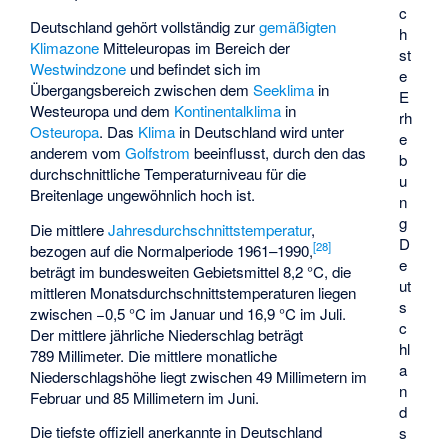
c
Deutschland gehört vollständig zur
gemäßigten
h
Klimazone
Mitteleuropas im Bereich der
st
Westwindzone
und befindet sich im
e
Übergangsbereich zwischen dem
Seeklima
in
E
Westeuropa und dem
Kontinentalklima
in
rh
Osteuropa
. Das
Klima
in Deutschland wird unter
e
anderem vom
Golfstrom
beeinflusst, durch den das
b
durchschnittliche Temperaturniveau für die
u
Breitenlage ungewöhnlich hoch ist.
n
g
Die mittlere
Jahresdurchschnittstemperatur
,
D
[
28
]
bezogen auf die Normalperiode 1961–1990,
e
beträgt im bundesweiten Gebietsmittel 8,2 °C, die
ut
mittleren Monatsdurchschnittstemperaturen liegen
s
zwischen −0,5 °C im Januar und 16,9 °C im Juli.
c
Der mittlere jährliche Niederschlag beträgt
hl
789 Millimeter. Die mittlere monatliche
a
Niederschlagshöhe liegt zwischen 49 Millimetern im
n
Februar und 85 Millimetern im Juni.
d
Die tiefste offiziell anerkannte in Deutschland
s