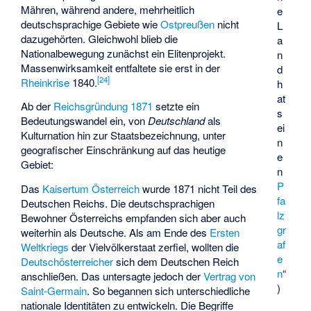
Mähren
, während andere, mehrheitlich
e
deutschsprachige Gebiete wie
Ostpreußen
nicht
L
dazugehörten. Gleichwohl blieb die
a
Nationalbewegung zunächst ein Elitenprojekt.
n
Massenwirksamkeit entfaltete sie erst in der
d
[
24
]
Rheinkrise
1840.
h
at
Ab der
Reichsgründung 1871
setzte ein
s
Bedeutungswandel ein, von
Deutschland
als
ei
Kulturnation hin zur Staatsbezeichnung, unter
n
geografischer Einschränkung auf das heutige
e
Gebiet:
n
P
Das
Kaisertum Österreich
wurde 1871 nicht Teil des
fa
Deutschen Reichs. Die deutschsprachigen
lz
Bewohner Österreichs empfanden sich aber auch
gr
weiterhin als Deutsche. Als am Ende des
Ersten
af
Weltkriegs
der Vielvölkerstaat zerfiel, wollten die
e
Deutschösterreicher
sich dem Deutschen Reich
n
“
anschließen. Das untersagte jedoch der
Vertrag von
)
Saint-Germain
. So begannen sich unterschiedliche
nationale Identitäten zu entwickeln. Die Begriffe