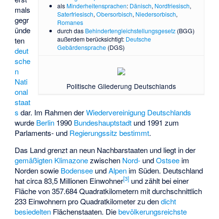
als
Minderheitensprachen
:
Dänisch
,
Nordfriesisch
,
mals
Saterfriesisch
,
Obersorbisch
,
Niedersorbisch
,
gegr
Romanes
ünde
durch das
Behindertengleichstellungsgesetz
(BGG)
außerdem berücksichtigt:
Deutsche
ten
Gebärdensprache
(DGS)
deut
sche
n
Nati
Politische Gliederung Deutschlands
onal
staat
s
dar. Im Rahmen der
Wiedervereinigung Deutschlands
wurde
Berlin
1990
Bundeshauptstadt
und 1991 zum
Parlaments- und
Regierungssitz
bestimmt
.
Das Land grenzt an neun Nachbarstaaten und liegt in der
gemäßigten Klimazone
zwischen
Nord-
und
Ostsee
im
Norden sowie
Bodensee
und
Alpen
im Süden. Deutschland
[
3
]
hat circa 83,5 Millionen Einwohner
und zählt bei einer
Fläche von 357.684 Quadratkilometern mit durchschnittlich
233 Einwohnern pro Quadratkilometer zu den
dicht
besiedelten
Flächenstaaten. Die
bevölkerungsreichste