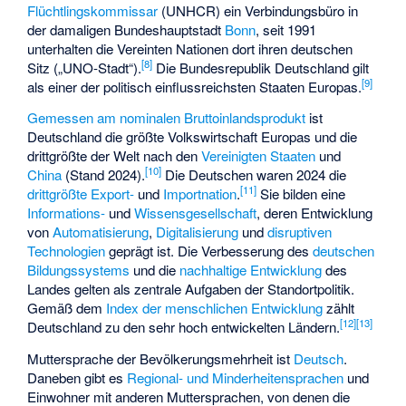
Flüchtlingskommissar
(UNHCR) ein Verbindungsbüro in
der damaligen Bundeshauptstadt
Bonn
, seit 1991
unterhalten die Vereinten Nationen dort ihren deutschen
[
8
]
Sitz („UNO-Stadt“).
Die Bundesrepublik Deutschland gilt
[
9
]
als einer der politisch einflussreichsten Staaten Europas.
Gemessen am nominalen Bruttoinlandsprodukt
ist
Deutschland die größte Volkswirtschaft Europas und die
drittgrößte der Welt nach den
Vereinigten Staaten
und
[
10
]
China
(Stand 2024).
Die Deutschen waren 2024 die
[
11
]
drittgrößte Export-
und
Importnation
.
Sie bilden eine
Informations-
und
Wissensgesellschaft
, deren Entwicklung
von
Automatisierung
,
Digitalisierung
und
disruptiven
Technologien
geprägt ist. Die Verbesserung des
deutschen
Bildungssystems
und die
nachhaltige Entwicklung
des
Landes gelten als zentrale Aufgaben der Standortpolitik.
Gemäß dem
Index der menschlichen Entwicklung
zählt
[
12
]
[
13
]
Deutschland zu den sehr hoch entwickelten Ländern.
Muttersprache der Bevölkerungsmehrheit ist
Deutsch
.
Daneben gibt es
Regional- und Minderheitensprachen
und
Einwohner mit anderen Muttersprachen, von denen die