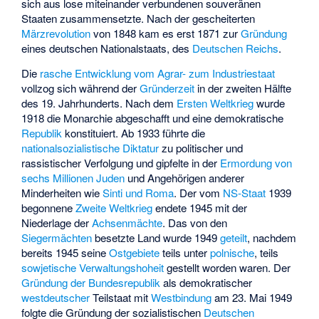
sich aus lose miteinander verbundenen souveränen
Staaten zusammensetzte. Nach der gescheiterten
Märzrevolution
von 1848 kam es erst 1871 zur
Gründung
eines deutschen Nationalstaats, des
Deutschen Reichs
.
Die
rasche Entwicklung vom Agrar- zum Industriestaat
vollzog sich während der
Gründerzeit
in der zweiten Hälfte
des 19. Jahrhunderts. Nach dem
Ersten Weltkrieg
wurde
1918 die Monarchie abgeschafft und eine demokratische
Republik
konstituiert. Ab 1933 führte die
nationalsozialistische Diktatur
zu politischer und
rassistischer Verfolgung und gipfelte in der
Ermordung von
sechs Millionen Juden
und Angehörigen anderer
Minderheiten wie
Sinti und Roma
. Der vom
NS-Staat
1939
begonnene
Zweite Weltkrieg
endete 1945 mit der
Niederlage der
Achsenmächte
. Das von den
Siegermächten
besetzte Land wurde 1949
geteilt
, nachdem
bereits 1945 seine
Ostgebiete
teils unter
polnische
, teils
sowjetische
Verwaltungshoheit
gestellt worden waren. Der
Gründung der Bundesrepublik
als demokratischer
westdeutscher
Teilstaat mit
Westbindung
am 23. Mai 1949
folgte die Gründung der sozialistischen
Deutschen