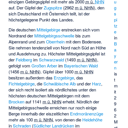
einzigen Gebirgsgipfel mit mehr als
2000
m ü.
NHN
u
auf. Der Gipfel der
Zugspitze
(
2962
m ü. NHN
), den
g
sich Deutschland mit Österreich teilt, ist der
s
höchstgelegene Punkt des Landes.
pi
tz
Die deutschen
Mittelgebirge
erstrecken sich vom
e
Nordrand der
Mittelgebirgsschwelle
bis zum
in
Alpenrand und zum
Oberrhein
mit dem Bodensee.
B
Sie nehmen tendenziell von Nord nach Süd an Höhe
a
und Ausdehnung zu. Höchster Mittelgebirgsgipfel ist
y
der
Feldberg
im
Schwarzwald
(
1493
m ü. NHN
),
er
gefolgt vom
Großen Arber
im
Bayerischen Wald
n
(
1456
m ü. NHN
). Gipfel über
1000
m ü. NHN
is
besitzen außerdem das
Erzgebirge
, das
t
Fichtelgebirge
, die
Schwäbische Alb
und der
Harz
,
m
der sich recht isoliert als nördlichstes unter den
it
höchsten deutschen Mittelgebirgen mit dem
2
Brocken
auf
1141
m ü. NHN
erhebt. Nördlich der
9
Mittelgebirgsschwelle erreichen nur noch einige
6
Berge innerhalb der eiszeitlichen
Endmoränenzüge
2
mehr als
100
m ü. NHN
, von denen die
Heidehöhe
M
in
Schraden
(
Südlicher Landrücken
im
et