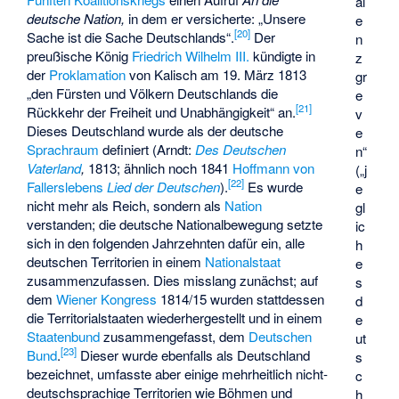
al
deutsche Nation,
in dem er versicherte: „Unsere
e
[
20
]
Sache ist die Sache Deutschlands“.
Der
n
preußische König
Friedrich Wilhelm III.
kündigte in
z
der
Proklamation
von Kalisch am 19. März 1813
gr
„den Fürsten und Völkern Deutschlands die
e
[
21
]
Rückkehr der Freiheit und Unabhängigkeit“ an.
v
Dieses Deutschland wurde als der deutsche
e
Sprachraum
definiert (Arndt:
Des Deutschen
n“
Vaterland
,
1813; ähnlich noch 1841
Hoffmann von
(„j
[
22
]
Fallerslebens
Lied der Deutschen
).
Es wurde
e
nicht mehr als Reich, sondern als
Nation
gl
verstanden; die deutsche Nationalbewegung setzte
ic
sich in den folgenden Jahrzehnten dafür ein, alle
h
deutschen Territorien in einem
Nationalstaat
e
zusammenzufassen. Dies misslang zunächst; auf
s
dem
Wiener Kongress
1814/15 wurden stattdessen
d
die Territorialstaaten wiederhergestellt und in einem
e
Staatenbund
zusammengefasst, dem
Deutschen
ut
[
23
]
Bund
.
Dieser wurde ebenfalls als Deutschland
s
bezeichnet, umfasste aber einige mehrheitlich nicht-
c
deutschsprachige Territorien wie
Böhmen und
h