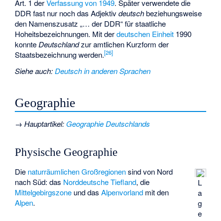
Art. 1 der
Verfassung von 1949
. Später verwendete die
DDR fast nur noch das Adjektiv
deutsch
beziehungsweise
den Namenszusatz „… der DDR“ für staatliche
Hoheitsbezeichnungen. Mit der
deutschen Einheit
1990
konnte
Deutschland
zur amtlichen Kurzform der
[
26
]
Staatsbezeichnung werden.
Siehe auch
:
Deutsch in anderen Sprachen
Geographie
→
Hauptartikel
:
Geographie Deutschlands
Physische Geographie
Die
naturräumlichen Großregionen
sind von Nord
nach Süd: das
Norddeutsche Tiefland
, die
L
Mittelgebirgszone
und das
Alpenvorland
mit den
a
Alpen
.
g
e