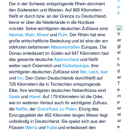
Der in der Schweiz entspringende Rhein dominiert
u
den Südwesten und Westen. Auf 865 Kilometern
s
fließt er durch bzw. an der Grenze zu Deutschland,
bevor er über die Niederlande in die Nordsee
mündet. Seine wichtigsten deutschen Zuflüsse sind
V
Neckar
,
Main
,
Mosel
und
Ruhr
. Der Rhein hat eine
er
große wirtschaftliche Bedeutung und ist eine der am
gl
stärksten befahrenen
Wasserstraßen
Europas. Die
ei
Donau entwässert im Süden auf 647 Kilometern fast
c
das gesamte deutsche
Alpenvorland
und fließt
h
weiter nach Österreich und
Südosteuropa
. Ihre
d
wichtigsten deutschen Zuflüsse sind
Iller
,
Lech
,
Isar
er
und
Inn
. Den Osten Deutschlands durchfließt auf
T
725 Kilometern die in Tschechien entspringende
e
Elbe. Ihre wichtigsten deutschen Nebenflüsse sind
m
Saale
und
Havel
. Auf 179 Kilometern ist die Oder,
p
wie im weiteren Verlauf auch ihr wichtigster Zufluss,
er
die
Neiße
, der
Grenzfluss zu Polen
. Einzig das
at
Einzugsgebiet der 452 Kilometer langen Weser liegt
ur
vollständig in Deutschland. Sie speist sich aus den
e
Flüssen
Werra
und
Fulda
und entwässert den