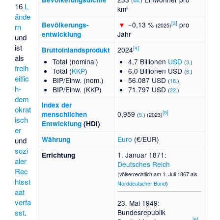
(
44.
)
16
L
km²
ände
[
3
]
▼
−0,13 %
pro
Bevölkerungs­
(2025)
rn
Jahr
entwicklung
und
ist
[
4
]
2024
Bruttoinlandsprodukt
als
Total (nominal)
4,7 Billionen
USD
(
3.
)
freih
Total (
KKP
)
6,0 Billionen USD
(
6.
)
eitlic
BIP/Einw. (nom.)
56.087 USD
(
18.
)
h-
BIP/Einw. (KKP)
71.797 USD
(
22.
)
dem
Index der
okrat
[
5
]
0,959
menschlichen
(
5.
) (2023)
isch
Entwicklung
(HDI)
er
Euro
(€/EUR)
Währung
und
sozi
1. Januar 1871:
Errichtung
aler
Deutsches Reich
Rec
(völkerrechtlich am 1. Juli 1867 als
htsst
Norddeutscher Bund
)
aat
verfa
23. Mai 1949:
Bundesrepublik
sst
.
[
6
]