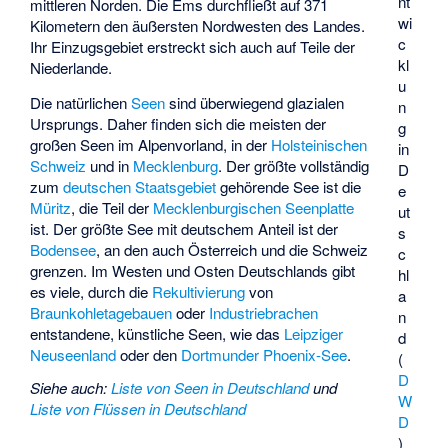
nt
mittleren Norden. Die Ems durchfließt auf 371
wi
Kilometern den äußersten Nordwesten des Landes.
c
Ihr Einzugsgebiet erstreckt sich auch auf Teile der
kl
Niederlande.
u
Die natürlichen
Seen
sind überwiegend glazialen
n
Ursprungs. Daher finden sich die meisten der
g
großen Seen im Alpenvorland, in der
Holsteinischen
in
Schweiz
und in
Mecklenburg
. Der größte vollständig
D
zum
deutschen Staatsgebiet
gehörende See ist die
e
Müritz
, die Teil der
Mecklenburgischen Seenplatte
ut
ist. Der größte See mit deutschem Anteil ist der
s
Bodensee
, an den auch Österreich und die Schweiz
c
grenzen. Im Westen und Osten Deutschlands gibt
hl
es viele, durch die
Rekultivierung
von
a
Braunkohletagebauen
oder
Industriebrachen
n
entstandene, künstliche Seen, wie das
Leipziger
d
Neuseenland
oder den
Dortmunder
Phoenix-See
.
(
D
Siehe auch
:
Liste von Seen in Deutschland
und
W
Liste von Flüssen in Deutschland
D
)