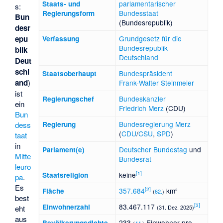
parlamentarischer
Staats- und
s:
Bundesstaat
Regierungsform
Bun
(Bundesrepublik)
desr
epu
Grundgesetz für die
Verfassung
Bundesrepublik
blik
Deutschland
Deut
schl
Bundespräsident
Staatsoberhaupt
and
)
Frank-Walter Steinmeier
ist
Bundeskanzler
Regierungschef
ein
Friedrich Merz
(CDU)
Bun
Bundesregierung
Merz
dess
Regierung
(
CDU
/
CSU
,
SPD
)
taat
in
Deutscher Bundestag
und
Parlament(e)
Mitte
Bundesrat
leuro
[
1
]
keine
Staatsreligion
pa
.
Es
[
2
]
357.684
km²
Fläche
(
62.
)
best
[
3
]
83.467.117
Einwohnerzahl
eht
(31. Dez. 2025)
aus
233
Einwohner pro
Bevölkerungsdichte