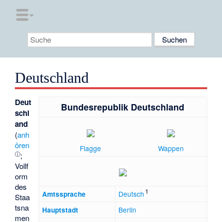
Deutschland
Deut
Bundesrepublik Deutschland
schl
and
(
anh
ören
Flagge
Wappen
ⓘ
;
Vollf
orm
des
1
Deutsch
Amtssprache
Staa
tsna
Berlin
Hauptstadt
men