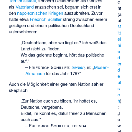
Territorialstaat
, sondern Deutschland als Ganzes
e
als
Vaterland
anzusehen sei, begann sich erst in
ht
den
napoleonischen Kriegen
auszubreiten. Zuvor
(a
hatte etwa
Friedrich Schiller
streng zwischen einem
uf
geistigen und einem politischen Deutschland
M
unterschieden:
itt
el
„Deutschland, aber wo liegt es? Ich weiß das
ni
Land nicht zu finden.
e
Wo das gelehrte beginnt, hört das politische
d
auf.“
er
–
Friedrich Schiller
:
Xenien
,
in: „
Musen-
d
Almanach
für das Jahr 1797“
e
ut
Auch die Möglichkeit einer geeinten Nation sah er
s
skeptisch:
c
„Zur Nation euch zu bilden, ihr hoffet es,
h
)
Deutsche, vergebens.
:
Bildet, ihr könnt es, dafür freier zu Menschen
„I
euch aus.“
e
–
Friedrich Schiller, ebenda
w
el