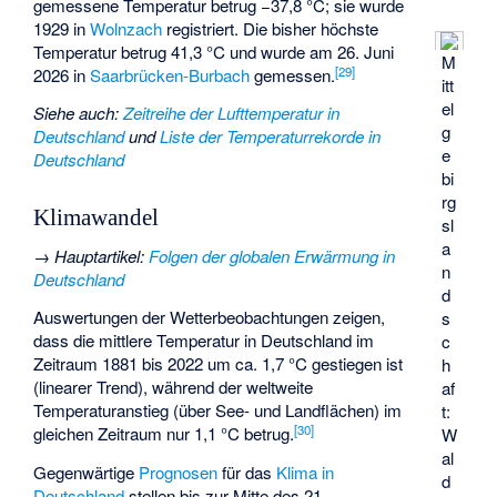
gemessene Temperatur betrug −37,8 °C; sie wurde
1929 in
Wolnzach
registriert. Die bisher höchste
Temperatur betrug 41,3 °C und wurde am 26. Juni
M
[
29
]
2026 in
Saarbrücken-Burbach
gemessen.
itt
el
Siehe auch
:
Zeitreihe der Lufttemperatur in
g
Deutschland
und
Liste der Temperaturrekorde in
e
Deutschland
bi
rg
Klimawandel
sl
a
→
Hauptartikel
:
Folgen der globalen Erwärmung in
n
Deutschland
d
Auswertungen der Wetterbeobachtungen zeigen,
s
dass die mittlere Temperatur in Deutschland im
c
Zeitraum 1881 bis 2022 um ca. 1,7 °C gestiegen ist
h
(linearer Trend), während der weltweite
af
Temperaturanstieg (über See- und Landflächen) im
t:
[
30
]
gleichen Zeitraum nur 1,1 °C betrug.
W
al
Gegenwärtige
Prognosen
für das
Klima in
d
Deutschland
stellen bis zur Mitte des 21.