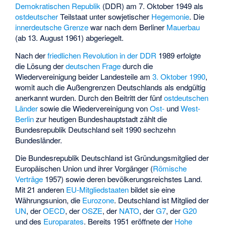
Demokratischen Republik
(DDR) am 7. Oktober 1949 als
ostdeutscher
Teilstaat unter sowjetischer
Hegemonie
. Die
innerdeutsche Grenze
war nach dem Berliner
Mauerbau
(ab 13. August 1961) abgeriegelt.
Nach der
friedlichen Revolution in der DDR
1989 erfolgte
die Lösung der
deutschen Frage
durch die
Wiedervereinigung beider Landesteile am
3. Oktober 1990
,
womit auch die Außengrenzen Deutschlands als endgültig
anerkannt wurden. Durch den Beitritt der fünf
ostdeutschen
Länder
sowie die Wiedervereinigung von
Ost-
und
West-
Berlin
zur heutigen Bundeshauptstadt zählt die
Bundesrepublik Deutschland seit 1990 sechzehn
Bundesländer.
Die Bundesrepublik Deutschland ist Gründungsmitglied der
Europäischen Union und ihrer Vorgänger (
Römische
Verträge
1957) sowie deren bevölkerungsreichstes Land.
Mit 21 anderen
EU-Mitgliedstaaten
bildet sie eine
Währungsunion, die
Eurozone
. Deutschland ist Mitglied der
UN
, der
OECD
, der
OSZE
, der
NATO
, der
G7
, der
G20
und des
Europarates
. Bereits 1951 eröffnete der
Hohe