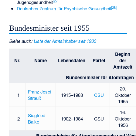
[
27
]
Jugendgesundheit
[
28
]
Deutsches Zentrum für Psychische Gesundheit
Bundesminister seit 1955
Siehe auch
:
Liste der Amtsinhaber seit 1933
Beginn
Nr.
Name
Lebensdaten
Partei
der
Amtszeit
Bundesminister für Atomfragen
20.
Franz Josef
1
1915–1988
CSU
Oktober
Strauß
1955
16.
Siegfried
2
1902–1984
CSU
Oktober
Balke
1956
Bundesminister für Atomkernenergie und Wass