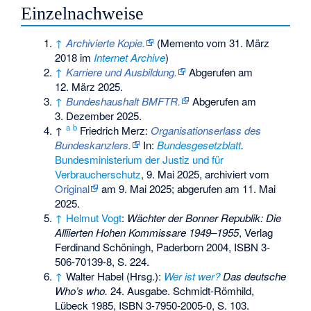
Einzelnachweise
↑
Archivierte Kopie.
(
Memento
vom 31. März
2018 im
Internet Archive
)
↑
Karriere und Ausbildung.
Abgerufen am
12. März 2025
.
↑
Bundeshaushalt BMFTR.
Abgerufen am
3. Dezember 2025
.
a
b
↑
Friedrich Merz:
Organisationserlass des
Bundeskanzlers.
In:
Bundesgesetzblatt
.
Bundesministerium der Justiz und für
Verbraucherschutz
, 9. Mai 2025, archiviert vom
Original
am
9. Mai 2025
;
abgerufen am 11. Mai
2025
.
↑
Helmut Vogt
:
Wächter der Bonner Republik: Die
Alliierten Hohen Kommissare 1949–1955
, Verlag
Ferdinand Schöningh, Paderborn 2004,
ISBN 3-
506-70139-8
, S. 224.
↑
Walter Habel (Hrsg.):
Wer ist wer?
Das deutsche
Who’s who.
24. Ausgabe. Schmidt-Römhild,
Lübeck 1985,
ISBN 3-7950-2005-0
, S. 103.