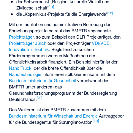
der Schwerpunkt „Religion, kulturelle Vielfalt und
[
21
]
Zivilgesellschaft“
[
22
]
die „Kopernikus-Projekte für die Energiewende“
Mit der fachlichen und administrativen Betreuung der
Forschungsprojekte betraut das BMFTR sogenannte
Projektträger
, so zum Beispiel den
DLR Projektträger
, den
Projektträger Jülich
oder den Projektträger
VDI/VDE
Innovation + Technik
. Begleitend zu solchen
Förderprogrammen werden Maßnahmen der
Öffentlichkeitsarbeit finanziert. Ein Beispiel hierfür ist der
Nano Truck
, der die breite Öffentlichkeit über die
Nanotechnologie
informieren soll. Gemeinsam mit dem
Bundesministerium für Gesundheit
verantwortet das
BMFTR unter anderem das
Gesundheitsforschungsprogramm der Bundesregierung
[
23
]
Deutschlands
.
Des Weiteren ist das BMFTR zusammen mit dem
Bundesministerium für Wirtschaft und Energie
Auftraggeber
[
24
]
für die
Bundesagentur für Sprunginnovation
.