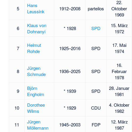
22.
Hans
5
1912–2008
parteilos
Oktober
Leussink
1969
Klaus von
15. März
6
* 1928
SPD
Dohnanyi
1972
Helmut
17. Mai
7
1925–2016
SPD
Rohde
1974
16.
Jürgen
8
1936–2025
SPD
Februar
Schmude
1978
Björn
28. Januar
9
* 1939
SPD
Engholm
1981
Dorothee
4. Oktober
10
* 1929
CDU
Wilms
1982
Jürgen
12. März
11
1945–2003
FDP
Möllemann
1987