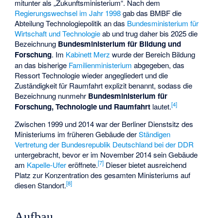
mitunter als „Zukunftsministerium“. Nach dem
Regierungswechsel im Jahr 1998
gab das BMBF die
Abteilung Technologiepolitik an das
Bundesministerium für
Wirtschaft und Technologie
ab und trug daher bis 2025 die
Bezeichnung
Bundesministerium für Bildung und
Forschung
. Im
Kabinett Merz
wurde der Bereich Bildung
an das bisherige
Familienministerium
abgegeben, das
Ressort Technologie wieder angegliedert und die
Zuständigkeit für Raumfahrt explizit benannt, sodass die
Bezeichnung nunmehr
Bundesministerium für
[
4
]
Forschung, Technologie und Raumfahrt
lautet.
Zwischen 1999 und 2014 war der Berliner Dienstsitz des
Ministeriums im früheren Gebäude der
Ständigen
Vertretung der Bundesrepublik Deutschland bei der DDR
untergebracht, bevor er im November 2014 sein Gebäude
[
7
]
am
Kapelle-Ufer
eröffnete.
Dieser bietet ausreichend
Platz zur Konzentration des gesamten Ministeriums auf
[
8
]
diesen Standort.
Aufbau