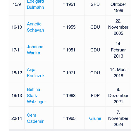
Edelgard
15/9
* 1951
SPD
Oktober
Bulmahn
1998
22.
Annette
16/10
* 1955
CDU
November
Schavan
2005
14.
Johanna
17/11
* 1951
CDU
Februar
Wanka
2013
Anja
14. März
18/12
* 1971
CDU
Karliczek
2018
Bettina
8.
19/13
Stark-
* 1968
FDP
Dezember
Watzinger
2021
7.
Cem
20/14
* 1965
Grüne
November
Özdemir
2024