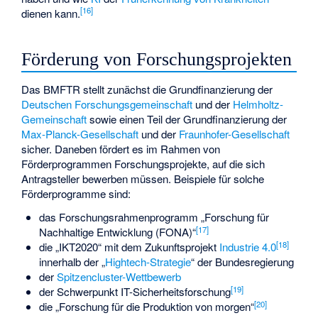
[
16
]
dienen kann.
Förderung von Forschungsprojekten
Das BMFTR stellt zunächst die Grundfinanzierung der
Deutschen Forschungsgemeinschaft
und der
Helmholtz-
Gemeinschaft
sowie einen Teil der Grundfinanzierung der
Max-Planck-Gesellschaft
und der
Fraunhofer-Gesellschaft
sicher. Daneben fördert es im Rahmen von
Förderprogrammen Forschungsprojekte, auf die sich
Antragsteller bewerben müssen. Beispiele für solche
Förderprogramme sind:
das Forschungsrahmenprogramm „Forschung für
[
17
]
Nachhaltige Entwicklung (FONA)“
[
18
]
die „IKT2020“ mit dem Zukunftsprojekt
Industrie 4.0
innerhalb der „
Hightech-Strategie
“ der Bundesregierung
der
Spitzencluster-Wettbewerb
[
19
]
der Schwerpunkt IT-Sicherheitsforschung
[
20
]
die „Forschung für die Produktion von morgen“