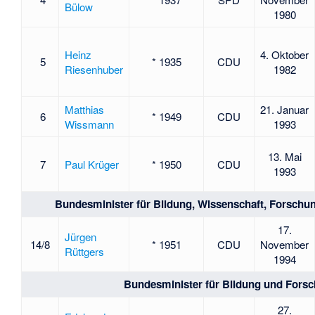
Bülow
1980
Heinz
4. Oktober
5
* 1935
CDU
Riesenhuber
1982
Matthias
21. Januar
6
* 1949
CDU
Wissmann
1993
13. Mai
7
Paul Krüger
* 1950
CDU
1993
Bundesminister für Bildung, Wissenschaft, Forschu
17.
Jürgen
14/8
* 1951
CDU
November
Rüttgers
1994
Bundesminister für Bildung und Fors
27.