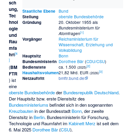
sch
ung,
Bund
Staatliche Ebene
Tec
oberste Bundesbehörde
Stellung
hnol
20. Oktober 1955 als
Gründung
Bundesministerium für
ogie
[
1
]
Atomfragen
und
Reichsministerium für
Vorgänger
Rau
Wissenschaft, Erziehung und
mfa
Volksbildung
[
4
hrt
Bonn
Hauptsitz
]
Dorothee Bär
(
CDU/CSU
)
Bundesministerin
[
2
]
(
BM
ca. 1.500
Bedienstete
(2025)
[
3
]
21,82 Mrd. EUR
Haushaltsvolumen
FTR
(2026)
bmftr.bund.de
Netzauftritt
) ist
eine
oberste Bundesbehörde
der
Bundesrepublik Deutschland
.
Der Hauptsitz bzw. erste Dienstsitz des
Bundesministeriums
befindet sich in den sogenannten
Kreuzbauten
in der Bundesstadt
Bonn
, der zweite
Dienstsitz in
Berlin
. Bundesministerin für Forschung,
Technologie und Raumfahrt im
Kabinett Merz
ist seit dem
6. Mai 2025
Dorothee Bär
(
CSU
).