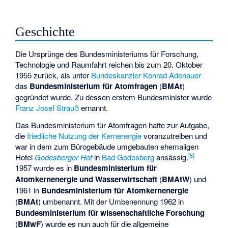
Geschichte
Die Ursprünge des Bundesministeriums für Forschung,
Technologie und Raumfahrt reichen bis zum 20. Oktober
1955 zurück, als unter
Bundeskanzler
Konrad Adenauer
das
Bundesministerium für Atomfragen
(
BMAt
)
gegründet wurde. Zu dessen erstem Bundesminister wurde
Franz Josef Strauß
ernannt.
Das Bundesministerium für Atomfragen hatte zur Aufgabe,
die
friedliche Nutzung der Kernenergie
voranzutreiben und
war in dem zum Bürogebäude umgebauten ehemaligen
[
5
]
Hotel
Godesberger Hof
in
Bad Godesberg
ansässig.
1957 wurde es in
Bundesministerium für
Atomkernenergie und Wasserwirtschaft
(
BMAtW
) und
1961 in
Bundesministerium für Atomkernenergie
(
BMAt
) umbenannt. Mit der Umbenennung 1962 in
Bundesministerium für wissenschaftliche Forschung
(
BMwF
) wurde es nun auch für die allgemeine