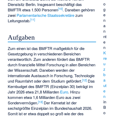
o
Dienstsitz Berlin. Insgesamt beschäftigt das
g
[
10
]
BMFTR
etwa 1.500 Personen
. Daneben gehören
e
zwei
Parlamentarische Staatssekretäre
zum
n
[
11
]
Leitungsstab.
a
n
Aufgaben
nt
e
n
Zum einen ist das BMFTR maßgeblich für die
K
Gesetzgebung in verschiedenen Bereichen
re
verantwortlich. Zum anderen fördert das BMFTR
u
durch finanzielle Mittel Forschung in allen Bereichen
z
der Wissenschaft. Daneben werden der
b
internationale Austausch in Forschung, Technologie
a
[
12
]
und Raumfahrt oder dem Studium gefördert.
Das
ut
Kernbudget des BMFTR (Einzelplan 30) beträgt im
e
Jahr 2026 etwa 21,8 Milliarden
Euro
. Hinzu
n
kommen etwa 1,6 Milliarden Euro aus zwei
in
[
13
]
Sondervermögen.
Der Kernetat ist der
B
sechstgrößte Einzelplan im Bundeshaushalt 2026.
o
Somit ist er etwa doppelt so groß wie der des