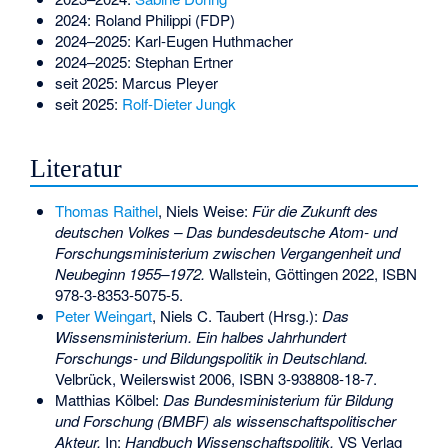
2024:
Roland Philippi
(FDP)
2024–2025:
Karl-Eugen Huthmacher
2024–2025:
Stephan Ertner
seit 2025:
Marcus Pleyer
seit 2025:
Rolf-Dieter Jungk
Literatur
Thomas Raithel
, Niels Weise:
Für die Zukunft des
deutschen Volkes – Das bundesdeutsche Atom- und
Forschungsministerium zwischen Vergangenheit und
Neubeginn 1955–1972.
Wallstein, Göttingen 2022,
ISBN
978-3-8353-5075-5
.
Peter Weingart
, Niels C. Taubert (Hrsg.):
Das
Wissensministerium. Ein halbes Jahrhundert
Forschungs- und Bildungspolitik in Deutschland.
Velbrück, Weilerswist 2006,
ISBN 3-938808-18-7
.
Matthias Kölbel:
Das Bundesministerium für Bildung
und Forschung (BMBF) als wissenschaftspolitischer
Akteur.
In:
Handbuch Wissenschaftspolitik.
VS Verlag