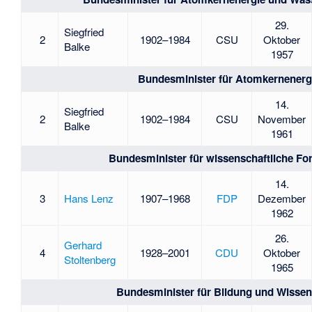
29.
Siegfried
2
1902–1984
CSU
Oktober
Balke
1957
Bundesminister für Atomkernenerg
14.
Siegfried
2
1902–1984
CSU
November
Balke
1961
Bundesminister für wissenschaftliche F
14.
3
Hans Lenz
1907–1968
FDP
Dezember
1962
26.
Gerhard
4
1928–2001
CDU
Oktober
Stoltenberg
1965
Bundesminister für Bildung und Wissen