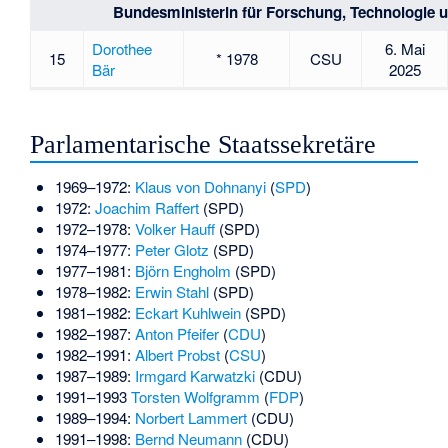
Bundesministerin für Forschung, Technologie 
Dorothee
6. Mai
15
* 1978
CSU
Bär
2025
Parlamentarische Staatssekretäre
1969–1972:
Klaus von Dohnanyi
(
SPD
)
1972:
Joachim Raffert
(SPD)
1972–1978:
Volker Hauff
(SPD)
1974–1977:
Peter Glotz
(SPD)
1977–1981:
Björn Engholm
(SPD)
1978–1982:
Erwin Stahl
(SPD)
1981–1982:
Eckart Kuhlwein
(SPD)
1982–1987:
Anton Pfeifer
(
CDU
)
1982–1991:
Albert Probst
(
CSU
)
1987–1989:
Irmgard Karwatzki
(CDU)
1991–1993
Torsten Wolfgramm
(
FDP
)
1989–1994:
Norbert Lammert
(CDU)
1991–1998:
Bernd Neumann
(CDU)