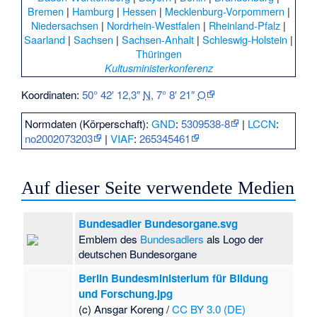
Bremen
|
Hamburg
|
Hessen
|
Mecklenburg-Vorpommern
|
Niedersachsen
|
Nordrhein-Westfalen
|
Rheinland-Pfalz
|
Saarland
|
Sachsen
|
Sachsen-Anhalt
|
Schleswig-Holstein
|
Thüringen
Kultusministerkonferenz
Koordinaten:
50° 42′ 12,3″
N
,
7° 8′ 21″
O
Normdaten (Körperschaft):
GND
:
5309538-8
|
LCCN
:
no2002073203
|
VIAF
:
265345461
Auf dieser Seite verwendete Medien
Bundesadler Bundesorgane.svg
Emblem des
Bundesadlers
als Logo der
deutschen Bundesorgane
Berlin Bundesministerium für Bildung
und Forschung.jpg
(c) Ansgar Koreng /
CC BY 3.0 (DE)