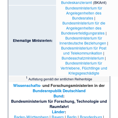
Bundeskanzleramt
(BKAmt)
Bundesministerium für
Angelegenheiten des
Bundesrates
|
Bundesministerium für die
Angelegenheiten des
Bundesverteidigungsrates
|
Bundesministerium für
Ehemalige Ministerien:
innerdeutsche Beziehungen
|
Bundesministerium für Post
und Telekommunikation
|
Bundesschatzministerium
|
Bundesministerium für
Vertriebene, Flüchtlinge und
Kriegsgeschädigte
1
Auflistung gemäß der amtlichen Reihenfolge
Wissenschafts-
und Forschungsministerien in der
Bundesrepublik Deutschland
Bund
:
Bundesministerium für Forschung, Technologie und
Raumfahrt
Länder
:
Baden-Württemberg
|
Bayern
|
Berlin
|
Brandenburg
|