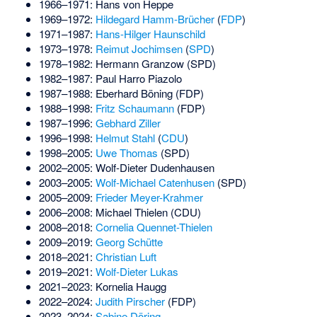
1966–1971:
Hans von Heppe
1969–1972:
Hildegard Hamm-Brücher
(
FDP
)
1971–1987:
Hans-Hilger Haunschild
1973–1978:
Reimut Jochimsen
(
SPD
)
1978–1982:
Hermann Granzow
(SPD)
1982–1987:
Paul Harro Piazolo
1987–1988:
Eberhard Böning
(FDP)
1988–1998:
Fritz Schaumann
(FDP)
1987–1996:
Gebhard Ziller
1996–1998:
Helmut Stahl
(
CDU
)
1998–2005:
Uwe Thomas
(SPD)
2002–2005:
Wolf-Dieter Dudenhausen
2003–2005:
Wolf-Michael Catenhusen
(SPD)
2005–2009:
Frieder Meyer-Krahmer
2006–2008:
Michael Thielen
(CDU)
2008–2018:
Cornelia Quennet-Thielen
2009–2019:
Georg Schütte
2018–2021:
Christian Luft
2019–2021:
Wolf-Dieter Lukas
2021–2023:
Kornelia Haugg
2022–2024:
Judith Pirscher
(FDP)
2023–2024:
Sabine Döring