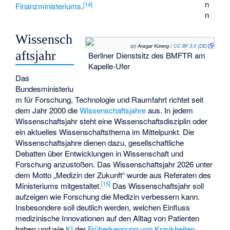
n
[
14
]
Finanzministeriums
.
n
Wissensch
(c) Ansgar Koreng /
CC BY 3.0 (DE)
aftsjahr
Berliner Dienstsitz des BMFTR am
Kapelle-Ufer
Das
Bundesministeriu
m für Forschung, Technologie und Raumfahrt richtet seit
dem Jahr 2000 die
Wissenschaftsjahre
aus. In jedem
Wissenschaftsjahr steht eine Wissenschaftsdisziplin oder
ein aktuelles Wissenschaftsthema im Mittelpunkt. Die
Wissenschaftsjahre dienen dazu, gesellschaftliche
Debatten über Entwicklungen in Wissenschaft und
Forschung anzustoßen. Das Wissenschaftsjahr 2026 unter
dem Motto „Medizin der Zukunft“ wurde aus Referaten des
[
15
]
Ministeriums mitgestaltet.
Das Wissenschaftsjahr soll
aufzeigen wie Forschung die Medizin verbessern kann.
Insbesondere soll deutlich werden, welchen Einfluss
medizinische Innovationen auf den Alltag von Patienten
haben und wie
KI
der
Früherkennung von Krankheiten