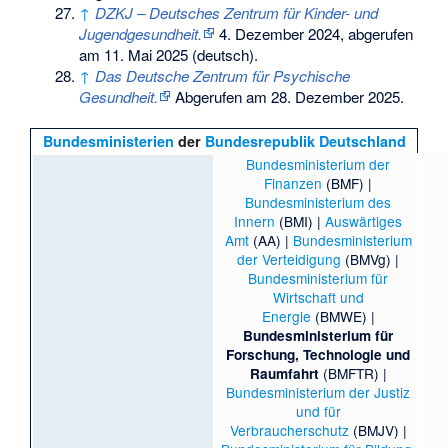
↑
DZKJ – Deutsches Zentrum für Kinder- und
Jugendgesundheit.
4. Dezember 2024,
abgerufen
am 11. Mai 2025
(deutsch).
↑
Das Deutsche Zentrum für Psychische
Gesundheit.
Abgerufen am 28. Dezember 2025
.
Bundesministerien
der
Bundesrepublik Deutschland
Bundesministerium der
Finanzen
(BMF) |
Bundesministerium des
Innern
(BMI) |
Auswärtiges
Amt
(AA) |
Bundesministerium
der Verteidigung
(BMVg) |
Bundesministerium für
Wirtschaft und
Energie
(BMWE) |
Bundesministerium für
Forschung, Technologie und
(BMFTR) |
Raumfahrt
Bundesministerium der Justiz
und für
Verbraucherschutz
(BMJV) |