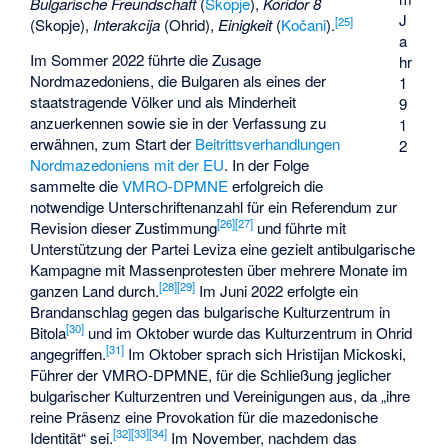
Bulgarische Freundschaft
(
Skopje
),
Koridor 8
J
[
25
]
(Skopje),
Interakcija
(Ohrid),
Einigkeit
(
Kočani
).
a
Im Sommer 2022 führte die Zusage
hr
Nordmazedoniens, die Bulgaren als eines der
1
staatstragende Völker und als Minderheit
9
anzuerkennen sowie sie in der Verfassung zu
1
erwähnen, zum Start der
Beitrittsverhandlungen
2
Nordmazedoniens mit der EU
. In der Folge
sammelte die
VMRO-DPMNE
erfolgreich die
notwendige Unterschriftenanzahl für ein Referendum zur
[
26
]
[
27
]
Revision dieser Zustimmung
und führte mit
Unterstützung der Partei Leviza eine gezielt antibulgarische
Kampagne mit Massenprotesten über mehrere Monate im
[
28
]
[
29
]
ganzen Land durch.
Im Juni 2022 erfolgte ein
Brandanschlag gegen das bulgarische Kulturzentrum in
[
30
]
Bitola
und im Oktober wurde das Kulturzentrum in Ohrid
[
31
]
angegriffen.
Im Oktober sprach sich
Hristijan Mickoski
,
Führer der VMRO-DPMNE, für die Schließung jeglicher
bulgarischer Kulturzentren und Vereinigungen aus, da „ihre
reine Präsenz eine Provokation für die mazedonische
[
32
]
[
33
]
[
34
]
Identität“ sei.
Im November, nachdem das