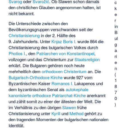
Svarog
oder
Svarožić
. Ob Slawen schon damals
c
den christlichen Glauben angenommen hatten, ist
k
nicht bekannt.
e
r
Die Unterschiede zwischen den
in
Bevölkerungsgruppen verschwanden seit der
B
Christianisierung
in der 2. Hälfte des
ul
9. Jahrhunderts. Unter
Knjaz
Boris I.
wurde 864 die
g
Christianisierung des bulgarischen Volkes durch
a
Photios I.
, den
Patriarchen von Konstantinopel
,
ri
vollzogen und das Christentum zur
Staatsreligion
e
erklärt. Die Bulgaren gehören noch heute
n
mehrheitlich dem
orthodoxen Christentum
an. Die
(
Bulgarisch-Orthodoxe Kirche
wurde 927 vom
1
Byzantinischen Kaiser
Romanos I.
Lakapenos und
8
dem byzantinischen Senat als
autokephale
7
kanonisierte orthodoxe Patriarchat-Kirche
anerkannt
0
und zählt somit zu einer der ältesten der Welt. Die
)
im Verhältnis zu den übrigen
Slawen
frühe
Christianisierung unter
Kyrill
und
Method
gehört zu
den tragenden Momenten der bulgarischen nationalen
Identität.