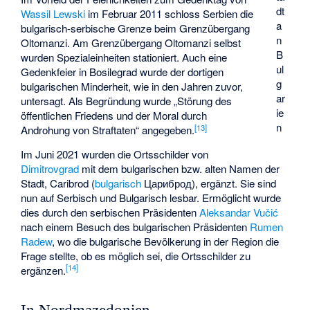
dt
Wassil Lewski
im Februar 2011 schloss Serbien die
a
bulgarisch-serbische Grenze beim Grenzübergang
n
Oltomanzi. Am Grenzübergang Oltomanzi selbst
B
wurden Spezialeinheiten stationiert. Auch eine
ul
Gedenkfeier in Bosilegrad wurde der dortigen
g
bulgarischen Minderheit, wie in den Jahren zuvor,
ar
untersagt. Als Begründung wurde „Störung des
ie
öffentlichen Friedens und der Moral durch
n
[
13
]
Androhung von Straftaten“ angegeben.
Im Juni 2021 wurden die Ortsschilder von
Dimitrovgrad
mit dem bulgarischen bzw. alten Namen der
Stadt, Caribrod (
bulgarisch
Цариброд
), ergänzt. Sie sind
nun auf Serbisch und Bulgarisch lesbar. Ermöglicht wurde
dies durch den serbischen Präsidenten
Aleksandar Vučić
nach einem Besuch des bulgarischen Präsidenten
Rumen
Radew
, wo die bulgarische Bevölkerung in der Region die
Frage stellte, ob es möglich sei, die Ortsschilder zu
[
14
]
ergänzen.