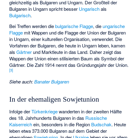
gleichzeitig als Bulgaren und Ungarn. Der Großteil der
Bulgaren in Ungarn spricht besser
Ungarisch
als
Bulgarisch
.
Bei Treffen werden die
bulgarische Flagge
, die
ungarische
Flagge
mit Wappen und die Flagge der Union der Bulgaren
in Ungarn, einer kulturellen Organisation, verwendet. Die
Vorfahren der Bulgaren, die heute in Ungarn leben, kamen
als
Gärtner
und Marktleute in das Land. Daher zeigt das
Wappen der Union einen stilisierten Baum als Symbol der
Gärtner. Die Zahl 1914 nennt das Gründungsjahr der Union.
[
3
]
Siehe auch
:
Banater Bulgaren
In der ehemaligen Sowjetunion
Infolge der
Türkenkriege
wanderten in der zweiten Hälfte
des 18. Jahrhunderts Bulgaren in das
Russische
Kaiserreich
ein, besonders in die Region
Budschak
. Heute
leben etwa 373.000 Bulgaren auf dem Gebiet der
ehemaligen
Sowjetunion
. In der
Ukraine
leben sie vor allem