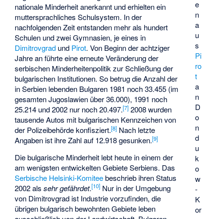
e
nationale Minderheit anerkannt und erhielten ein
n
muttersprachliches Schulsystem. In der
a
nachfolgenden Zeit entstanden mehr als hundert
u
Schulen und zwei Gymnasien, je eines in
s
Dimitrovgrad
und
Pirot
. Von Beginn der achtziger
Pi
Jahre an führte eine erneute Veränderung der
ro
serbischen Minderheitenpolitik zur Schließung der
t
bulgarischen Institutionen. So betrug die Anzahl der
a
in Serbien lebenden Bulgaren 1981 noch 33.455 (im
n
gesamten Jugoslawien über 36.000), 1991 noch
D
[
7
]
25.214 und 2002 nur noch 20.497.
2008 wurden
o
tausende Autos mit bulgarischen Kennzeichen von
n
[
8
]
der Polizeibehörde konfisziert.
Nach letzte
d
[
9
]
Angaben ist ihre Zahl auf 12.918 gesunken.
u
Die bulgarische Minderheit lebt heute in einem der
k
am wenigsten entwickelten Gebiete Serbiens. Das
o
Serbische Helsinki-Komitee
beschrieb ihren Status
w
[
10
]
2002 als
sehr gefährdet
.
Nur in der Umgebung
-
von Dimitrovgrad ist Industrie vorzufinden, die
K
übrigen bulgarisch bewohnten Gebiete leben
or
ausschließlich von der Landwirtschaft. Bulgaren