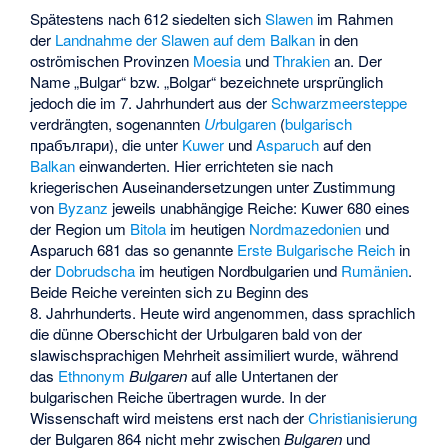
Spätestens nach 612 siedelten sich
Slawen
im Rahmen
der
Landnahme der Slawen auf dem Balkan
in den
oströmischen Provinzen
Moesia
und
Thrakien
an. Der
Name „Bulgar“ bzw. „Bolgar“ bezeichnete ursprünglich
jedoch die im 7. Jahrhundert aus der
Schwarzmeer
steppe
verdrängten, sogenannten
Ur
bulgaren
(
bulgarisch
прабългари
), die unter
Kuwer
und
Asparuch
auf den
Balkan
einwanderten. Hier errichteten sie nach
kriegerischen Auseinandersetzungen unter Zustimmung
von
Byzanz
jeweils unabhängige Reiche: Kuwer 680 eines
der Region um
Bitola
im heutigen
Nordmazedonien
und
Asparuch 681 das so genannte
Erste Bulgarische Reich
in
der
Dobrudscha
im heutigen Nordbulgarien und
Rumänien
.
Beide Reiche vereinten sich zu Beginn des
8. Jahrhunderts. Heute wird angenommen, dass sprachlich
die dünne Oberschicht der Urbulgaren bald von der
slawischsprachigen Mehrheit assimiliert wurde, während
das
Ethnonym
Bulgaren
auf alle Untertanen der
bulgarischen Reiche übertragen wurde. In der
Wissenschaft wird meistens erst nach der
Christianisierung
der Bulgaren 864 nicht mehr zwischen
Bulgaren
und