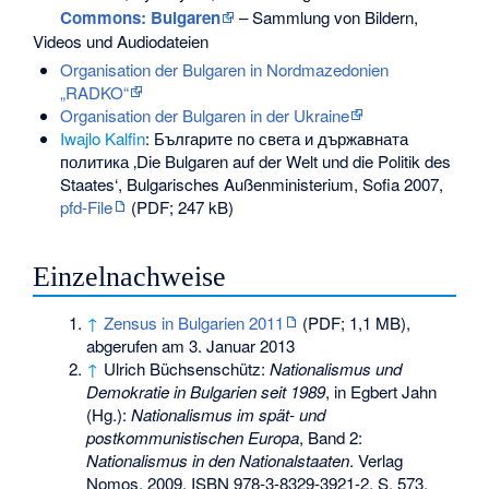
Commons
: Bulgaren
– Sammlung von Bildern,
Videos und Audiodateien
Organisation der Bulgaren in Nordmazedonien
„RADKO“
Organisation der Bulgaren in der Ukraine
Iwajlo Kalfin
:
Българите по света и държавната
политика
‚Die Bulgaren auf der Welt und die Politik des
Staates‘
, Bulgarisches Außenministerium, Sofia 2007,
pfd-File
(PDF; 247 kB)
Einzelnachweise
↑
Zensus in Bulgarien 2011
(PDF; 1,1 MB),
abgerufen am 3. Januar 2013
↑
Ulrich Büchsenschütz:
Nationalismus und
Demokratie in Bulgarien seit 1989
, in Egbert Jahn
(Hg.):
Nationalismus im spät- und
postkommunistischen Europa
, Band 2:
Nationalismus in den Nationalstaaten
. Verlag
Nomos, 2009,
ISBN 978-3-8329-3921-2
, S. 573.