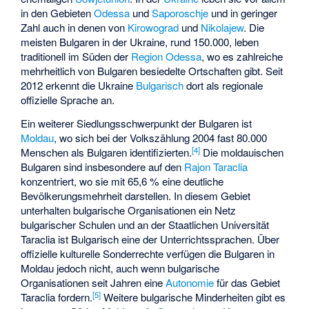
in den Gebieten
Odessa
und
Saporoschje
und in geringer
Zahl auch in denen von
Kirowograd
und
Nikolajew
. Die
meisten Bulgaren in der Ukraine, rund 150.000, leben
traditionell im Süden der
Region Odessa
, wo es zahlreiche
mehrheitlich von Bulgaren besiedelte Ortschaften gibt. Seit
2012 erkennt die Ukraine
Bulgarisch
dort als regionale
offizielle Sprache an.
Ein weiterer Siedlungsschwerpunkt der Bulgaren ist
Moldau
, wo sich bei der Volkszählung 2004 fast 80.000
[
4
]
Menschen als Bulgaren identifizierten.
Die moldauischen
Bulgaren sind insbesondere auf den
Rajon Taraclia
konzentriert, wo sie mit 65,6 % eine deutliche
Bevölkerungsmehrheit darstellen. In diesem Gebiet
unterhalten bulgarische Organisationen ein Netz
bulgarischer Schulen und an der
Staatlichen Universität
Taraclia
ist Bulgarisch eine der Unterrichtssprachen. Über
offizielle kulturelle Sonderrechte verfügen die Bulgaren in
Moldau jedoch nicht, auch wenn bulgarische
Organisationen seit Jahren eine
Autonomie
für das Gebiet
[
5
]
Taraclia fordern.
Weitere bulgarische Minderheiten gibt es