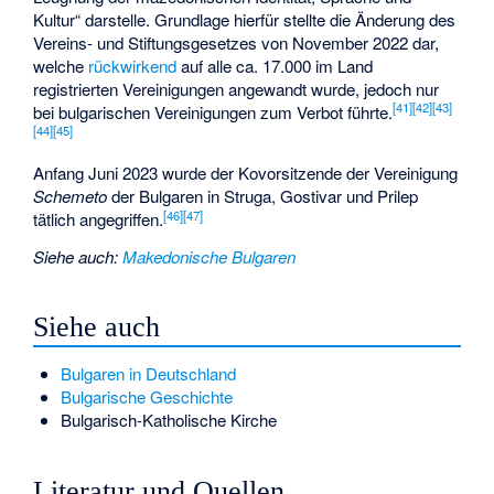
Kultur“ darstelle. Grundlage hierfür stellte die Änderung des
Vereins- und Stiftungsgesetzes von November 2022 dar,
welche
rückwirkend
auf alle ca. 17.000 im Land
registrierten Vereinigungen angewandt wurde, jedoch nur
[
41
]
[
42
]
[
43
]
bei bulgarischen Vereinigungen zum Verbot führte.
[
44
]
[
45
]
Anfang Juni 2023 wurde der Kovorsitzende der Vereinigung
Schemeto
der Bulgaren in Struga, Gostivar und Prilep
[
46
]
[
47
]
tätlich angegriffen.
Siehe auch
:
Makedonische Bulgaren
Siehe auch
Bulgaren in Deutschland
Bulgarische Geschichte
Bulgarisch-Katholische Kirche
Literatur und Quellen