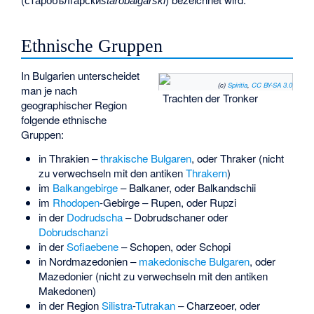
starobǎlgarski
Ethnische Gruppen
In Bulgarien unterscheidet
(c)
Spiritia
,
CC BY-SA 3.0
man je nach
Trachten der Tronker
geographischer Region
folgende
ethnische
Gruppen
:
in Thrakien –
thrakische Bulgaren
, oder Thraker (nicht
zu verwechseln mit den antiken
Thrakern
)
im
Balkangebirge
– Balkaner, oder
Balkandschii
im
Rhodopen
-Gebirge – Rupen, oder
Rupzi
in der
Dodrudscha
– Dobrudschaner oder
Dobrudschanzi
in der
Sofiaebene
–
Schopen
, oder Schopi
in Nordmazedonien –
makedonische Bulgaren
, oder
Mazedonier (nicht zu verwechseln mit den
antiken
Makedonen
)
in der Region
Silistra
-
Tutrakan
– Charzeoer, oder