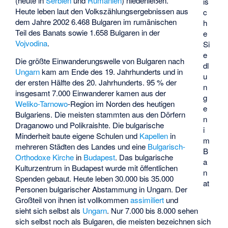
(heute in
Serbien
und
Rumänien
) niederließen.
is
Heute leben laut den Volkszählungsergebnissen aus
c
dem Jahre 2002 6.468 Bulgaren im rumänischen
h
Teil des Banats sowie 1.658 Bulgaren in der
e
Vojvodina
.
Si
e
Die größte Einwanderungswelle von Bulgaren nach
dl
Ungarn
kam am Ende des 19. Jahrhunderts und in
u
der ersten Hälfte des 20. Jahrhunderts. 95 % der
n
insgesamt 7.000 Einwanderer kamen aus der
g
Weliko-Tarnowo
-Region im Norden des heutigen
e
Bulgariens. Die meisten stammten aus den Dörfern
n
Draganowo
und
Polikraishte
. Die bulgarische
i
Minderheit baute eigene Schulen und
Kapellen
in
m
mehreren Städten des Landes und eine
Bulgarisch-
B
Orthodoxe Kirche
in
Budapest
. Das bulgarische
a
Kulturzentrum in Budapest wurde mit öffentlichen
n
Spenden gebaut. Heute leben 30.000 bis 35.000
at
Personen bulgarischer Abstammung in Ungarn. Der
Großteil von ihnen ist vollkommen
assimiliert
und
sieht sich selbst als
Ungarn
. Nur 7.000 bis 8.000 sehen
sich selbst noch als Bulgaren, die meisten bezeichnen sich