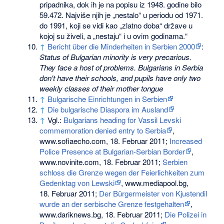
pripadnika, dok ih je na popisu iz 1948. godine bilo
59.472. Najviše njih je „nestalo“ u periodu od 1971.
do 1991, koji se vidi kao „zlatno doba“ države u
kojoj su živeli, a „nestaju“ i u ovim godinama.“
↑
Bericht über die Minderheiten in Serbien 2000
:
Status of Bulgarian minority is very precarious.
They face a host of problems. Bulgarians in Serbia
don't have their schools, and pupils have only two
weekly classes of their mother tongue
↑
Bulgarische Einrichtungen in Serbien
↑
Die bulgarische Diaspora im Ausland
↑
Vgl.:
Bulgarians heading for Vassil Levski
commemoration denied entry to Serbia
,
www.sofiaecho.com, 18. Februar 2011;
Increased
Police Presence at Bulgarian-Serbian Border
,
www.novinite.com, 18. Februar 2011;
Serbien
schloss die Grenze wegen der Feierlichkeiten zum
Gedenktag von Lewski
, www.mediapool.bg,
18. Februar 2011;
Der Bürgermeister von Kjustendil
wurde an der serbische Grenze festgehalten
,
www.dariknews.bg, 18. Februar 2011;
Die Polizei in