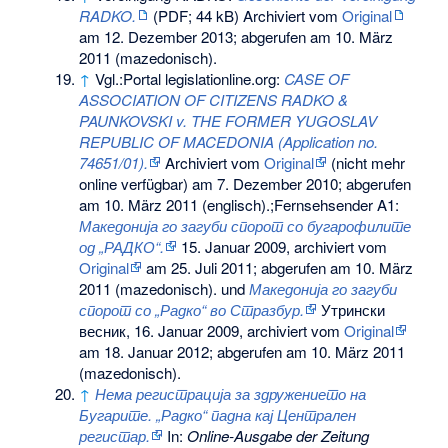
RADKO.
(PDF; 44 kB) Archiviert vom
Original
am
12. Dezember 2013
;
abgerufen am 10. März
2011
(mazedonisch).
↑
Vgl.:
Portal legislationline.org:
CASE OF
ASSOCIATION OF CITIZENS RADKO &
PAUNKOVSKI v. THE FORMER YUGOSLAV
REPUBLIC OF MACEDONIA (Application no.
74651/01).
Archiviert vom
Original
(nicht mehr
online verfügbar) am
7. Dezember 2010
;
abgerufen
am 10. März 2011
(englisch).
;
Fernsehsender A1:
Македонија го загуби спорот со бугарофилите
од „РАДКО“
.
15. Januar 2009, archiviert vom
Original
am
25. Juli 2011
;
abgerufen am 10. März
2011
(mazedonisch).
und
Македонија го загуби
спорот со „Радко“ во Стразбур
.
Утрински
весник
, 16. Januar 2009, archiviert vom
Original
am
18. Januar 2012
;
abgerufen am 10. März 2011
(mazedonisch).
↑
Нема регистрација за здружението на
Бугарите. „Радко“ падна кај Централен
регистар
.
In:
Online-Ausgabe der Zeitung