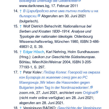
Bosilegrad untersagt die Gedenkfeier
www.dariknews.bg, 17. Februar 2011
↑
В Царибродско вече има пътни табели и на
български
.
Abgerufen am 30. Juni 2021
(bulgarisch).
↑
Wolf Dietrich Behschnitt:
Nationalismus bei
Serben und Kroaten 1830–1914. Analyse und
Typologie der nationalen Ideologie.
Oldenbourg
Wissenschaftsverlag, München 1980,
ISBN 3-486-
49831-2
, S. 39.
↑
Edgar Hösch
, Karl Nehring, Holm Sundhaussen
(Hrsg.):
Lexikon zur Geschichte Südosteuropas.
Böhlau, Wien/Köln/Weimar 2004,
ISBN 3-205-
77193-1
, S. 297.
↑
Petar Kolev:
Петар Колев: Говорот на омраза
кон Бугарија го живееме секој ден во РС
Македонија
‚Wir leben die Hassreden gegen
Bulgarien jeden Tag in der Nordmazedonien‘
.
zoom.mk, 27. Juni 2021, archiviert vom
Original
(nicht mehr online verfügbar) am
28. Juni 2021
;
abgerufen am 28. Juni 2021
.
↑
Vereinigung RADKO:
Geschichte der Vereinigung