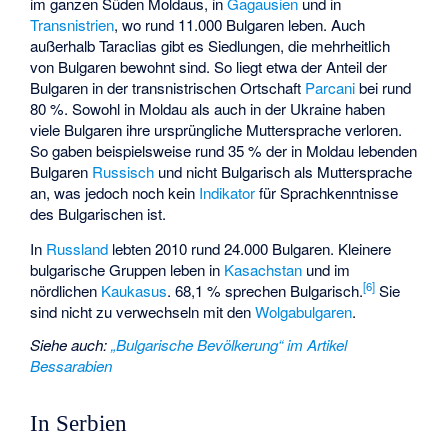
im ganzen Süden Moldaus, in
Gagausien
und in
Transnistrien
, wo rund 11.000 Bulgaren leben. Auch
außerhalb Taraclias gibt es Siedlungen, die mehrheitlich
von Bulgaren bewohnt sind. So liegt etwa der Anteil der
Bulgaren in der transnistrischen Ortschaft
Parcani
bei rund
80 %. Sowohl in Moldau als auch in der Ukraine haben
viele Bulgaren ihre ursprüngliche Muttersprache verloren.
So gaben beispielsweise rund 35 % der in Moldau lebenden
Bulgaren
Russisch
und nicht Bulgarisch als Muttersprache
an, was jedoch noch kein
Indikator
für Sprachkenntnisse
des Bulgarischen ist.
In
Russland
lebten 2010 rund 24.000 Bulgaren. Kleinere
bulgarische Gruppen leben in
Kasachstan
und im
[
6
]
nördlichen
Kaukasus
. 68,1 % sprechen Bulgarisch.
Sie
sind nicht zu verwechseln mit den
Wolgabulgaren
.
Siehe auch
:
„Bulgarische Bevölkerung“ im Artikel
Bessarabien
In Serbien