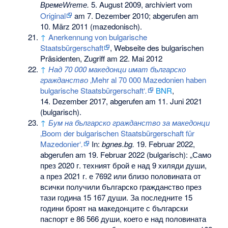
Време
.
5. August 2009, archiviert vom
Wreme
Original
am
7. Dezember 2010
;
abgerufen am
10. März 2011
(mazedonisch).
↑
Anerkennung von bulgarische
Staatsbürgerschaft
, Webseite des bulgarischen
Präsidenten, Zugriff am 22. Mai 2012
↑
Над 70 000 македонци имат българско
гражданство
‚Mehr al 70 000 Mazedonien haben
bulgarische Staatsbürgerschaft‘
.
BNR
,
14. Dezember 2017,
abgerufen am 11. Juni 2021
(bulgarisch).
↑
Бум на българско гражданство за македонци
‚Boom der bulgarischen Staatsbürgerschaft für
Mazedonier‘
.
In:
bgnes.bg.
19. Februar 2022,
abgerufen am 19. Februar 2022
(bulgarisch): „
Само
през 2020 г. техният брой е над 9 хиляди души,
а през 2021 г. е 7692 или близо половината от
всички получили българско гражданство през
тази година 15 167 души. За последните 15
години броят на македонците с български
паспорт е 86 566 души, което е над половината