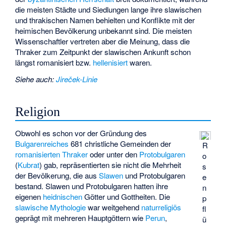
die meisten Städte und Siedlungen lange ihre slawischen
und thrakischen Namen behielten und Konflikte mit der
heimischen Bevölkerung unbekannt sind. Die meisten
Wissenschaftler vertreten aber die Meinung, dass die
Thraker zum Zeitpunkt der slawischen Ankunft schon
längst romanisiert bzw.
hellenisiert
waren.
Siehe auch
:
Jireček-Linie
Religion
Obwohl es schon vor der Gründung des
Bulgarenreiches
681 christliche Gemeinden der
R
romanisierten
Thraker
oder unter den
Protobulgaren
o
(
Kubrat
) gab, repräsentierten sie nicht die Mehrheit
s
der Bevölkerung, die aus
Slawen
und Protobulgaren
e
bestand. Slawen und Protobulgaren hatten ihre
n
eigenen
heidnischen
Götter und Gottheiten. Die
p
slawische Mythologie
war weitgehend
naturreligiös
fl
geprägt mit mehreren Hauptgöttern wie
Perun
,
ü