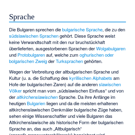
Sprache
Die Bulgaren sprechen die
bulgarische Sprache
, die zu den
südslawischen Sprachen
gehört. Diese Sprache weist
keine
Verwandtschaft
mit den nur bruchstückhaft
überlieferten, ausgestorbenen Sprachen der
Wolgabulgaren
und
Protobulgaren
auf, welche zum
oghurischen oder
bolgarischen Zweig
der
Turksprachen
gehörten.
Wegen der Verbreitung der altbulgarischen Sprache und
Kultur (u. a. die Schaffung des
kyrillischen Alphabets
am
Hofe der bulgarischen Zaren) auf die anderen
slawischen
Völker
spricht man vom „
südslawischen Einfluss
“ und von
der
altkirchenslawischen
Sprache. Da ihre Anfänge im
heutigen
Bulgarien
liegen und da die meisten erhaltenen
altkirchenslawischen Denkmäler bulgarische Züge haben,
sehen einige Wissenschaftler und viele Bulgaren das
Altkirchenslawische als historische Form der bulgarischen
Sprache an, das auch „Altbulgarisch“
(
старобългарски
) bezeichnet wird.