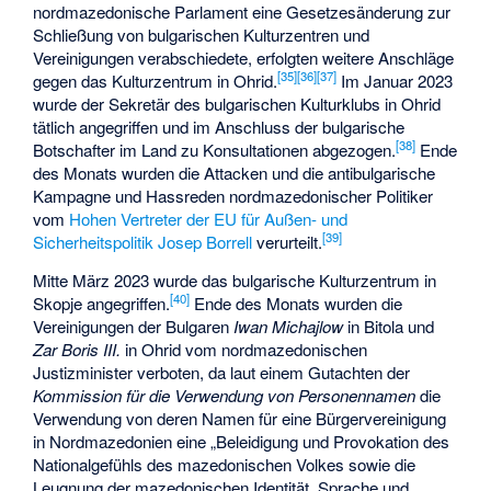
nordmazedonische Parlament eine Gesetzesänderung zur
Schließung von bulgarischen Kulturzentren und
Vereinigungen verabschiedete, erfolgten weitere Anschläge
[
35
]
[
36
]
[
37
]
gegen das Kulturzentrum in Ohrid.
Im Januar 2023
wurde der Sekretär des bulgarischen Kulturklubs in Ohrid
tätlich angegriffen und im Anschluss der bulgarische
[
38
]
Botschafter im Land zu Konsultationen abgezogen.
Ende
des Monats wurden die Attacken und die antibulgarische
Kampagne und Hassreden nordmazedonischer Politiker
vom
Hohen Vertreter der EU für Außen- und
[
39
]
Sicherheitspolitik
Josep Borrell
verurteilt.
Mitte März 2023 wurde das bulgarische Kulturzentrum in
[
40
]
Skopje angegriffen.
Ende des Monats wurden die
Vereinigungen der Bulgaren
Iwan Michajlow
in Bitola und
Zar Boris III.
in Ohrid vom nordmazedonischen
Justizminister verboten, da laut einem Gutachten der
Kommission für die Verwendung von Personennamen
die
Verwendung von deren Namen für eine Bürgervereinigung
in Nordmazedonien eine „Beleidigung und Provokation des
Nationalgefühls des mazedonischen Volkes sowie die
Leugnung der mazedonischen Identität, Sprache und