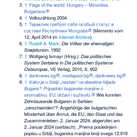
↑
Flags of the world: Hungary – Minorities,
Bulgarians
↑
Volkszählung 2004
↑
Тараклия требует себе особый статус в
составе Республики Молдова
(
Memento
vom
12. April 2014 im
Internet Archive
)
↑
Rudolf A. Mark
:
Die Völker der ehemaligen
Sowjetunion.
1992
↑
Wolfgang Ismayr (Hrsg.):
Das politisches
System Serbiens
in
Die politischen Systeme
Osteuropas
, VS Verlag, 2010, S. 902
↑
dariknews.bg
,
mediapool.bg
,
dariknews.bg
↑
Kako je u Srbiji „nestalo“ na desetine hiljada
Bugara?: Pripadnici bugarske manjine o
siromaštvu, EU, državi i suživotu.
Wie konnten
Zehntausende Bulgaren in Serbien
„verschwinden“?: Angehörige der bulgarischen
Minderheit über Armut, die EU, den Staat und das
Zusammenleben. 2. Januar 2024,
abgerufen am
2. Januar 2024
(serbisch): „Prema poslednjem
popisu u Srbiji, bugarska manjina broji svega 12.918