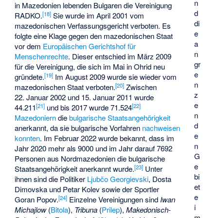
n
in Mazedonien lebenden Bulgaren die Vereinigung
d
[
18
]
RADKO.
Sie wurde im April 2001 vom
di
mazedonischen Verfassungsgericht verboten. Es
e
folgte eine Klage gegen den mazedonischen Staat
a
vor dem
Europäischen Gerichtshof für
n
Menschenrechte
. Dieser entschied im März 2009
gr
für die Vereinigung, die sich im Mai in Ohrid neu
e
[
19
]
gründete.
Im August 2009 wurde sie wieder vom
n
[
20
]
mazedonischen Staat verboten.
Zwischen
z
22. Januar 2002 und 15. Januar 2011 wurde
e
[
21
]
[
22
]
44.211
und bis 2017 wurde 71.524
n
Mazedoniern
die
bulgarische Staatsangehörigkeit
d
anerkannt, da sie bulgarische Vorfahren
nachweisen
e
konnten
. Im Februar 2022 wurde bekannt, dass im
n
Jahr 2020 mehr als 9000 und im Jahr darauf 7692
G
Personen aus Nordmazedonien die bulgarische
e
[
23
]
Staatsangehörigkeit anerkannt wurde.
Unter
bi
ihnen sind die Politiker
Ljubčo Georgievski
,
Dosta
et
Dimovska
und
Petar Kolev
sowie der Sportler
e
[
24
]
Goran Popov
.
Einzelne Vereinigungen sind
Iwan
i
Michajlow
(
Bitola
),
Tribuna
(
Prilep
),
Makedonisch-
m