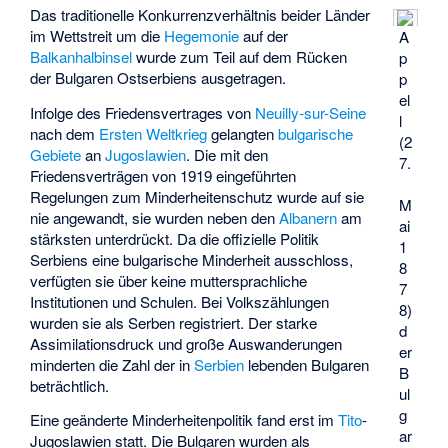
Das traditionelle Konkurrenzverhältnis beider Länder
im Wettstreit um die
Hegemonie
auf der
A
Balkanhalbinsel
wurde zum Teil auf dem Rücken
p
der Bulgaren Ostserbiens ausgetragen.
p
el
Infolge des Friedensvertrages von
Neuilly-sur-Seine
l
nach dem
Ersten Weltkrieg
gelangten
bulgarische
(2
Gebiete
an
Jugoslawien
. Die mit den
7.
Friedensverträgen von 1919 eingeführten
Regelungen zum Minderheitenschutz wurde auf sie
M
nie angewandt, sie wurden neben den
Albanern
am
ai
stärksten unterdrückt. Da die offizielle Politik
1
Serbiens eine bulgarische Minderheit ausschloss,
8
verfügten sie über keine muttersprachliche
7
Institutionen und Schulen. Bei Volkszählungen
8)
wurden sie als Serben registriert. Der starke
d
Assimilationsdruck und große Auswanderungen
er
minderten die Zahl der in
Serbien
lebenden Bulgaren
B
beträchtlich.
ul
g
Eine geänderte Minderheitenpolitik fand erst im
Tito
-
ar
Jugoslawien statt. Die Bulgaren wurden als