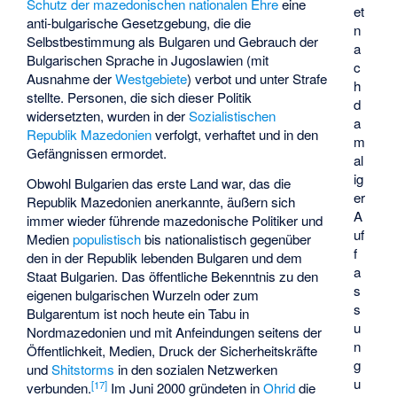
Schutz der mazedonischen nationalen Ehre
eine
et
anti-bulgarische Gesetzgebung, die die
n
Selbstbestimmung als Bulgaren und Gebrauch der
a
Bulgarischen Sprache in Jugoslawien (mit
c
Ausnahme der
Westgebiete
) verbot und unter Strafe
h
stellte. Personen, die sich dieser Politik
d
widersetzten, wurden in der
Sozialistischen
a
Republik Mazedonien
verfolgt, verhaftet und in den
m
Gefängnissen ermordet.
al
ig
Obwohl Bulgarien das erste Land war, das die
er
Republik Mazedonien anerkannte, äußern sich
A
immer wieder führende mazedonische Politiker und
uf
Medien
populistisch
bis nationalistisch gegenüber
f
den in der Republik lebenden Bulgaren und dem
a
Staat Bulgarien. Das öffentliche Bekenntnis zu den
s
eigenen bulgarischen Wurzeln oder zum
s
Bulgarentum ist noch heute ein Tabu in
u
Nordmazedonien und mit Anfeindungen seitens der
n
Öffentlichkeit, Medien, Druck der Sicherheitskräfte
g
und
Shitstorms
in den sozialen Netzwerken
u
[
17
]
verbunden.
Im Juni 2000 gründeten in
Ohrid
die