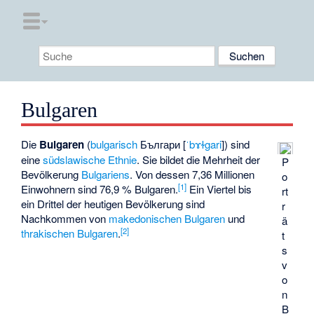
Bulgaren
Die
Bulgaren
(
bulgarisch
Българи
[
ˈbɤɫgari
]) sind
eine
südslawische
Ethnie
. Sie bildet die Mehrheit der
P
Bevölkerung
Bulgariens
. Von dessen 7,36 Millionen
o
[
1
]
Einwohnern sind 76,9 % Bulgaren.
Ein Viertel bis
rt
ein Drittel der heutigen Bevölkerung sind
r
Nachkommen von
makedonischen Bulgaren
und
ä
[
2
]
thrakischen Bulgaren
.
t
s
v
o
n
B