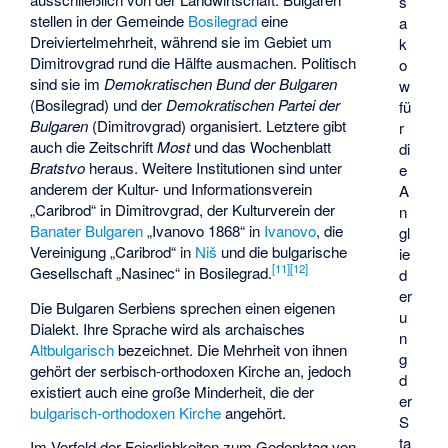
s
stellen in der Gemeinde
Bosilegrad
eine
a
Dreiviertelmehrheit, während sie im Gebiet um
k
Dimitrovgrad rund die Hälfte ausmachen. Politisch
o
sind sie im
Demokratischen Bund der Bulgaren
w
(Bosilegrad) und der
Demokratischen Partei der
fü
Bulgaren
(Dimitrovgrad) organisiert. Letztere gibt
r
auch die Zeitschrift
Most
und das Wochenblatt
di
Bratstvo
heraus. Weitere Institutionen sind unter
e
anderem der Kultur- und Informationsverein
A
„Caribrod“ in Dimitrovgrad, der Kulturverein der
n
Banater Bulgaren
„Ivanovo 1868“ in
Ivanovo
, die
gl
Vereinigung „Caribrod“ in
Niš
und die bulgarische
ie
[
11
]
[
12
]
Gesellschaft „Nasinec“ in Bosilegrad.
d
er
Die Bulgaren Serbiens sprechen einen eigenen
u
Dialekt. Ihre Sprache wird als archaisches
n
Altbulgarisch
bezeichnet. Die Mehrheit von ihnen
g
gehört der
serbisch-orthodoxen Kirche
an, jedoch
d
existiert auch eine große Minderheit, die der
er
bulgarisch-orthodoxen Kirche
angehört.
S
ta
Im Vorfeld der Feierlichkeiten zum Gedenktag von