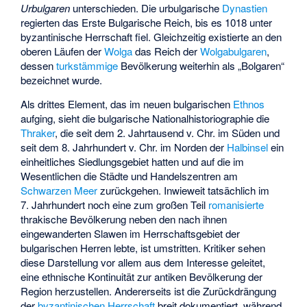
Urbulgaren
unterschieden. Die urbulgarische
Dynastien
regierten das Erste Bulgarische Reich, bis es 1018 unter
byzantinische Herrschaft fiel. Gleichzeitig existierte an den
oberen Läufen der
Wolga
das Reich der
Wolgabulgaren
,
dessen
turkstämmige
Bevölkerung weiterhin als „Bolgaren“
bezeichnet wurde.
Als drittes Element, das im neuen bulgarischen
Ethnos
aufging, sieht die bulgarische Nationalhistoriographie die
Thraker
, die seit dem 2. Jahrtausend v. Chr. im Süden und
seit dem 8. Jahrhundert v. Chr. im Norden der
Halbinsel
ein
einheitliches Siedlungsgebiet hatten und auf die im
Wesentlichen die Städte und Handelszentren am
Schwarzen Meer
zurückgehen. Inwieweit tatsächlich im
7. Jahrhundert noch eine zum großen Teil
romanisierte
thrakische Bevölkerung neben den nach ihnen
eingewanderten Slawen im Herrschaftsgebiet der
bulgarischen Herren lebte, ist umstritten. Kritiker sehen
diese Darstellung vor allem aus dem Interesse geleitet,
eine ethnische Kontinuität zur antiken Bevölkerung der
Region herzustellen. Andererseits ist die Zurückdrängung
der
byzantinischen Herrschaft
breit dokumentiert, während