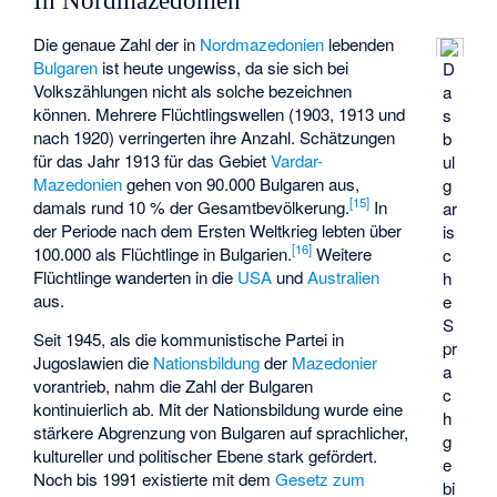
In Nordmazedonien
Die genaue Zahl der in
Nordmazedonien
lebenden
Bulgaren
ist heute ungewiss, da sie sich bei
D
Volkszählungen nicht als solche bezeichnen
a
können. Mehrere Flüchtlingswellen (1903, 1913 und
s
nach 1920) verringerten ihre Anzahl. Schätzungen
b
für das Jahr 1913 für das Gebiet
Vardar-
ul
Mazedonien
gehen von 90.000 Bulgaren aus,
g
[
15
]
damals rund 10 % der Gesamtbevölkerung.
In
ar
der Periode nach dem Ersten Weltkrieg lebten über
is
[
16
]
100.000 als Flüchtlinge in Bulgarien.
Weitere
c
Flüchtlinge wanderten in die
USA
und
Australien
h
aus.
e
S
Seit 1945, als die kommunistische Partei in
pr
Jugoslawien die
Nationsbildung
der
Mazedonier
a
vorantrieb, nahm die Zahl der Bulgaren
c
kontinuierlich ab. Mit der Nationsbildung wurde eine
h
stärkere Abgrenzung von Bulgaren auf sprachlicher,
g
kultureller und politischer Ebene stark gefördert.
e
Noch bis 1991 existierte mit dem
Gesetz zum
bi