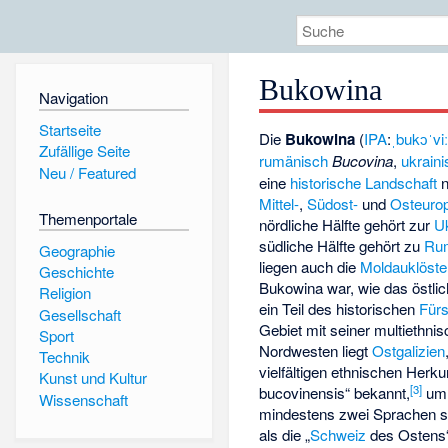
Bukowina
Navigation
Startseite
Die
Bukowina
(
IPA
:
ˌbukɔˈvi
Zufällige Seite
rumänisch
Bucovina
,
ukrain
Neu / Featured
eine
historische Landschaft
n
Mittel-
,
Südost-
und
Osteuro
Themenportale
nördliche Hälfte gehört zur
U
südliche Hälfte gehört zu
Ru
Geographie
liegen auch die
Moldauklöste
Geschichte
Bukowina war, wie das östli
Religion
ein Teil des historischen
Für
Gesellschaft
Gebiet mit seiner multiethn
Sport
Nordwesten liegt
Ostgalizien
Technik
vielfältigen ethnischen Her
Kunst und Kultur
[
3
]
bucovinensis“ bekannt,
um 
Wissenschaft
mindestens zwei Sprachen sp
als die „
Schweiz
des Ostens“