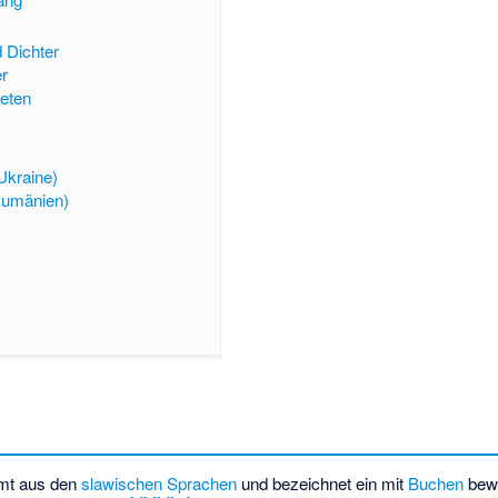
d Dichter
er
reten
Ukraine)
Rumänien)
mmt aus den
slawischen Sprachen
und bezeichnet ein mit
Buchen
bewa