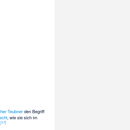
her Teubner
den Begriff
echt
, wie sie sich im
[
17
]
.