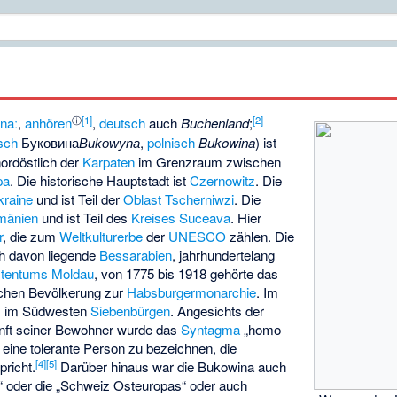
ⓘ
[
1
]
[
2
]
ːnaː
,
anhören
,
deutsch
auch
Buchenland
;
isch
Буковина
,
polnisch
Bukowina
) ist
Bukowyna
ordöstlich der
Karpaten
im Grenzraum zwischen
pa
. Die historische Hauptstadt ist
Czernowitz
. Die
kraine
und ist Teil der
Oblast Tscherniwzi
. Die
mänien
und ist Teil des
Kreises Suceava
. Hier
r
, die zum
Weltkulturerbe
der
UNESCO
zählen. Die
ch davon liegende
Bessarabien
, jahrhundertelang
stentums Moldau
, von 1775 bis 1918 gehörte das
ischen Bevölkerung zur
Habsburgermonarchie
. Im
, im Südwesten
Siebenbürgen
. Angesichts der
kunft seiner Bewohner wurde das
Syntagma
„homo
eine tolerante Person zu bezeichnen, die
[
4
]
[
5
]
richt.
Darüber hinaus war die Bukowina auch
 oder die „Schweiz Osteuropas“ oder auch