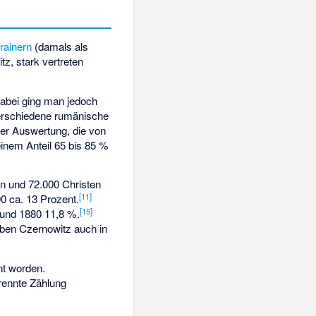
rainern
(damals als
tz, stark vertreten
abei ging man jedoch
verschiedene rumänische
er Auswertung, die von
einem Anteil 65 bis 85 %
n und 72.000 Christen
[
11
]
0 ca. 13 Prozent.
[
15
]
 und 1880 11,8 %.
ben Czernowitz auch in
nt worden.
rennte Zählung