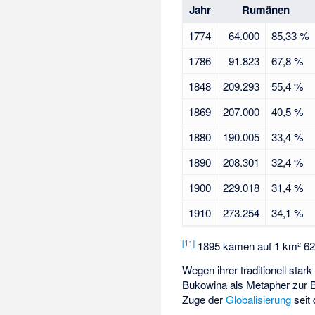
Jahr
Rumänen
1774
64.000
85,33 %
1786
91.823
67,8 %
1848
209.293
55,4 %
1869
207.000
40,5 %
1880
190.005
33,4 %
1890
208.301
32,4 %
1900
229.018
31,4 %
1910
273.254
34,1 %
[
11
]
1895 kamen auf 1 km² 62
Wegen ihrer traditionell star
Bukowina als Metapher zur
Zuge der
Globalisierung
seit 