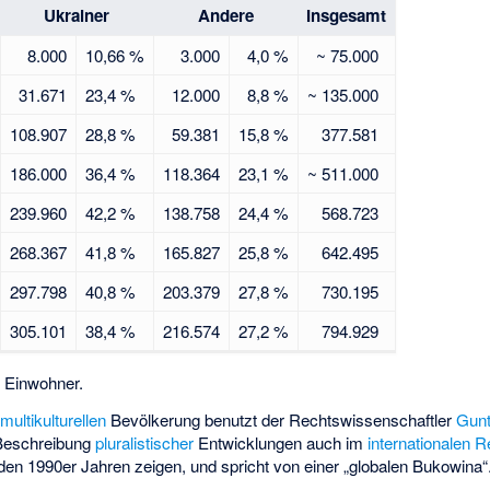
Ukrainer
Andere
Insgesamt
8.000
10,66 %
3.000
4,0 %
~ 75.000
31.671
23,4 %
12.000
8,8 %
~ 135.000
108.907
28,8 %
59.381
15,8 %
377.581
186.000
36,4 %
118.364
23,1 %
~ 511.000
239.960
42,2 %
138.758
24,4 %
568.723
268.367
41,8 %
165.827
25,8 %
642.495
297.798
40,8 %
203.379
27,8 %
730.195
305.101
38,4 %
216.574
27,2 %
794.929
 Einwohner.
k
multikulturellen
Bevölkerung benutzt der Rechtswissenschaftler
Gunt
 Beschreibung
pluralistischer
Entwicklungen auch im
internationalen R
den 1990er Jahren zeigen, und spricht von einer „globalen Bukowina“