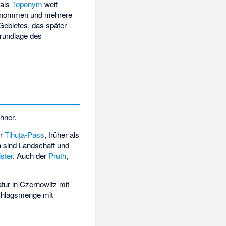
 als
Toponym
weit
ernommen und mehrere
Gebietes, das später
rundlage des
hner.
er
Tihuța-Pass
, früher als
 sind Landschaft und
ster
. Auch der
Pruth
,
tur in Czernowitz mit
schlagsmenge mit