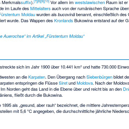
[
7
]
[
8
]
[
9
]
[
10
]
es Merkmals
suffix
).
Vor allem im
westslawischen
Raum ist er
urde im Laufe des
Mittelalters
auch von der rumänischen Sprache üb
Fürstentum Moldau
wurden als
bucovină
benannt, einschließlich des 
iert wurde. Das Wappen des
Kronlands
Bukowina entstand auf der G
e Auerochse“ im Artikel „Fürstentum Moldau“
streckte sich im Jahr 1900 über 10.441 km² und hatte 730.000 Einwo
üdwesten an die
Karpaten
. Den Übergang nach
Siebenbürgen
bildet d
arpaten entspringen die Flüsse
Siret
und
Moldova
. Nach der Moldova
Im Norden geht das Land in die Ebene über und reicht bis an den
Dni
niens, fließt durch die Bukowina.
1895 als „gesund, aber rauh“ bezeichnet, die mittlere Jahrestempera
steilen mit 5,6 °C angegeben, die durchschnittliche jährliche Nieder