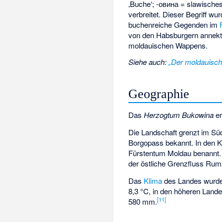
‚Buche‘; -овина = slawisch
verbreitet. Dieser Begriff w
buchenreiche Gegenden im
von den Habsburgern annekt
moldauischen Wappens.
Siehe auch
:
„Der moldauisch
Geographie
Das
Herzogtum Bukowina
er
Die Landschaft grenzt im S
Borgopass bekannt. In den K
Fürstentum Moldau benannt. 
der östliche Grenzfluss Rumä
Das
Klima
des Landes wurde 
8,3 °C, in den höheren Lande
[
11
]
580 mm.