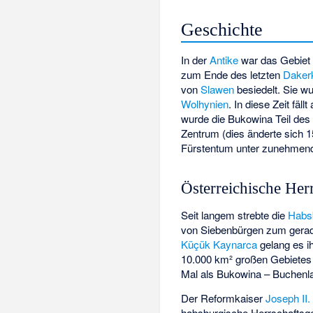
Geschichte
In der
Antike
war das Gebiet
zum Ende des letzten
Daker
von
Slawen
besiedelt. Sie w
Wolhynien
. In diese Zeit fä
wurde die Bukowina Teil de
Zentrum (dies änderte sich 
Fürstentum unter zunehme
Österreichische Her
Seit langem strebte die
Habs
von Siebenbürgen zum gera
Küçük Kaynarca
gelang es ih
10.000 km² großen Gebietes 
Mal als Bukowina – Buchenla
Der Reformkaiser
Joseph II.
habsburgische Herrschaftsge