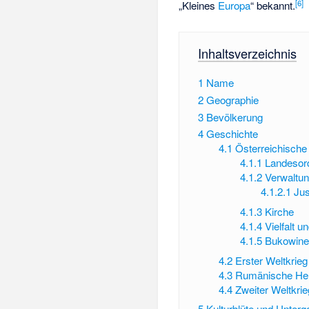
[
6
]
„Kleines
Europa
“ bekannt.
Inhaltsverzeichnis
1
Name
2
Geographie
3
Bevölkerung
4
Geschichte
4.1
Österreichische
4.1.1
Landesor
4.1.2
Verwaltu
4.1.2.1
Jus
4.1.3
Kirche
4.1.4
Vielfalt 
4.1.5
Bukowine
4.2
Erster Weltkrieg
4.3
Rumänische Her
4.4
Zweiter Weltkrie
5
Kulturblüte und Unterg