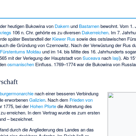
 der heutigen Bukowina von
Dakern
und
Bastarnen
bewohnt. Vom 1. J
kriegs
106 n. Chr. gehörte es zu diversen
Dakerreichen
. Im 7. Jahrh
urde später Bestandteil der
Kiewer Rus
sowie des ostslawischen Für
llt auch die Gründung von Czernowitz. Nach der Verwüstung der Rus d
s
Fürstentums Moldau
und im 14. bis Mitte des 16. Jahrhunderts sogar
1565 mit der Verlegung der Hauptstadt von
Suceava
nach
Iași
). Ab 15
nden
osmanischen
Einfluss. 1769–1774 war die Bukowina von Russla
rschaft
burgermonarchie
nach einer besseren Verbindung
de erworbenen
Galizien
. Nach dem
Frieden von
r 1775, bei der
Hohen Pforte
die Abtretung des
zu erreichen. In dem Vertrag wurde es zum ersten
nd – bezeichnet.
fand durch die Angliederung des Landes an das
biet eine dankbare Aufgabe. Im Reich ließ er