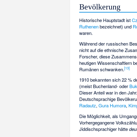
Bevölkerung
Historische Hauptstadt ist
Cz
Ruthenen
bezeichnet) und
R
waren.
Während der russischen Bese
nicht auf die ethnische Zus
Forscher, diese Zusammense
heutigen Wissenschaftlern be
[
13
]
Rumänen schwanken.
1910 bekannten sich 22 % d
(meist Buchenland- oder
Buk
Dieser Anteil war in den Jah
Deutschsprachige Bevölkeru
Radautz
,
Gura Humora
,
Kim
Die Möglichkeit, als Umgan
Vorhergegangene Volkszählu
Jiddischsprachiger hätte
deu