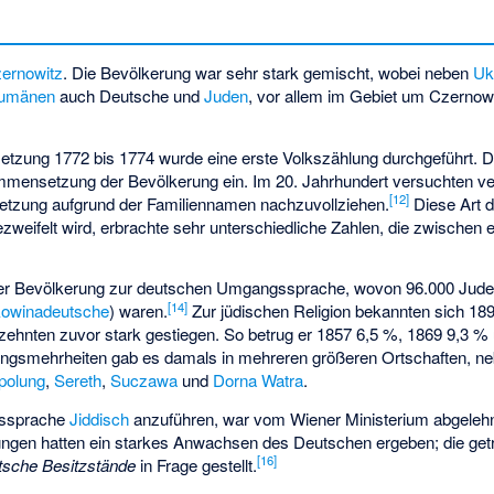
ernowitz
. Die Bevölkerung war sehr stark gemischt, wobei neben
Uk
umänen
auch Deutsche und
Juden
, vor allem im Gebiet um Czernowi
tzung 1772 bis 1774 wurde eine erste Volkszählung durchgeführt. D
ammensetzung der Bevölkerung ein. Im 20. Jahrhundert versuchten 
[
12
]
tzung aufgrund der Familiennamen nachzuvollziehen.
Diese Art d
zweifelt wird, erbrachte sehr unterschiedliche Zahlen, die zwischen 
er Bevölkerung zur deutschen Umgangssprache, wovon 96.000 Jude
[
14
]
owinadeutsche
) waren.
Zur jüdischen Religion bekannten sich 189
rzehnten zuvor stark gestiegen. So betrug er 1857 6,5 %, 1869 9,3 %
ngsmehrheiten gab es damals in mehreren größeren Ortschaften, ne
polung
,
Sereth
,
Suczawa
und
Dorna Watra
.
gssprache
Jiddisch
anzuführen, war vom Wiener Ministerium abgeleh
ngen hatten ein starkes Anwachsen des Deutschen ergeben; die get
[
16
]
tsche Besitzstände
in Frage gestellt.