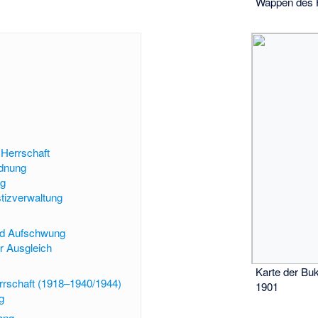
Wappen des 
 Herrschaft
dnung
ng
tizverwaltung
und Aufschwung
r Ausgleich
Karte der Bu
rschaft (1918–1940/1944)
1901
g
ang