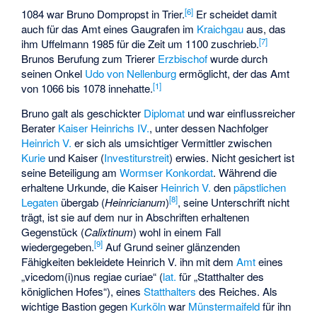
[
6
]
1084 war Bruno Dompropst in Trier.
Er scheidet damit
auch für das Amt eines Gaugrafen im
Kraichgau
aus, das
[
7
]
ihm Uffelmann 1985 für die Zeit um 1100 zuschrieb.
Brunos Berufung zum Trierer
Erzbischof
wurde durch
seinen Onkel
Udo von Nellenburg
ermöglicht, der das Amt
[
1
]
von 1066 bis 1078 innehatte.
Bruno galt als geschickter
Diplomat
und war einflussreicher
Berater
Kaiser
Heinrichs IV.
, unter dessen Nachfolger
Heinrich V.
er sich als umsichtiger Vermittler zwischen
Kurie
und Kaiser (
Investiturstreit
) erwies. Nicht gesichert ist
seine Beteiligung am
Wormser Konkordat
. Während die
erhaltene Urkunde, die Kaiser
Heinrich V.
den
päpstlichen
[
8
]
Legaten
übergab (
Heinricianum
)
, seine Unterschrift nicht
trägt, ist sie auf dem nur in Abschriften erhaltenen
Gegenstück (
Calixtinum
) wohl in einem Fall
[
9
]
wiedergegeben.
Auf Grund seiner glänzenden
Fähigkeiten bekleidete Heinrich V. ihn mit dem
Amt
eines
„vicedom(i)nus regiae curiae“ (
lat.
für „Statthalter des
königlichen Hofes“), eines
Statthalters
des Reiches. Als
wichtige Bastion gegen
Kurköln
war
Münstermaifeld
für ihn