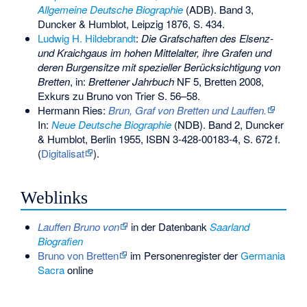
Allgemeine Deutsche Biographie
(ADB). Band 3,
Duncker & Humblot, Leipzig 1876, S. 434.
Ludwig H. Hildebrandt
:
Die Grafschaften des Elsenz-
und Kraichgaus im hohen Mittelalter, ihre Grafen und
deren Burgensitze mit spezieller Berücksichtigung von
Bretten
, in:
Brettener Jahrbuch
NF 5, Bretten 2008,
Exkurs zu Bruno von Trier S. 56–58.
Hermann Ries:
Brun, Graf von Bretten und Lauffen.
In:
Neue Deutsche Biographie
(NDB). Band 2, Duncker
& Humblot, Berlin 1955,
ISBN 3-428-00183-4
, S. 672 f.
(
Digitalisat
).
Weblinks
Lauffen Bruno von
in der Datenbank
Saarland
Biografien
Bruno von Bretten
im Personenregister der
Germania
Sacra
online