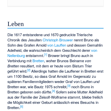
Leben
Die 1617 entstandene und 1670 gedruckte Trierische
Chronik des Jesuiten
Christoph Brouwer
nennt Bruno als
Sohn des Grafen Arnold
von Lauffen
und dessen Gemahlin
Adelheid, die wahrscheinlich dem Geschlecht derer
von
[
1
]
Nellenburg
entstammt.
Brower bringt Bruno auch in
Verbindung mit
Bretten
, woher Brunos Beiname
von
Bretten
resultiert, mit dem er heute vom Bistum Trier
[
2
]
geführt wird.
Allerdings hatten die Lauffener in Bretten erst
um 1100 Besitz, so dass Graf Arnold im Gegensatz zu
späteren Familienmitgliedern weder Graf von Lauffen
und
[
3
]
Bretten war, wie Bautz 1975 schreibt,
noch Bruno in
[
4
]
Bretten geboren sein dürfte.
Sofern seine Mutter Adelheid
aus der Familie der
Zeisolf-Wolframe
stammt, bliebe freilich
die Möglichkeit einer Geburt anlässlich eines Besuchs in
[
5
]
Bretten.