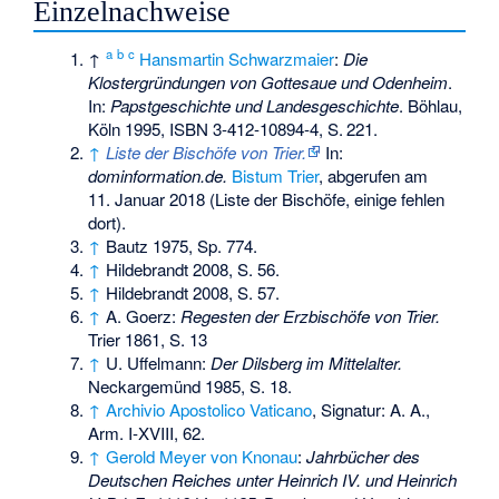
Einzelnachweise
a
b
c
↑
Hansmartin Schwarzmaier
:
Die
Klostergründungen von Gottesaue und Odenheim
.
In:
Papstgeschichte und Landesgeschichte
. Böhlau,
Köln 1995,
ISBN 3-412-10894-4
,
S.
221
.
↑
Liste der Bischöfe von Trier.
In:
dominformation.de.
Bistum Trier
,
abgerufen am
11. Januar 2018
(Liste der Bischöfe, einige fehlen
dort).
↑
Bautz 1975, Sp. 774.
↑
Hildebrandt 2008, S. 56.
↑
Hildebrandt 2008, S. 57.
↑
A. Goerz:
Regesten der Erzbischöfe von Trier.
Trier 1861, S. 13
↑
U. Uffelmann:
Der Dilsberg im Mittelalter.
Neckargemünd 1985, S. 18.
↑
Archivio Apostolico Vaticano
, Signatur: A. A.,
Arm. I-XVIII, 62.
↑
Gerold Meyer von Knonau
:
Jahrbücher des
Deutschen Reiches unter Heinrich IV. und Heinrich