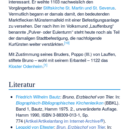
interessant. Er weihte 1103 nachweislich den
Vorgängerbau der
Stiftskirche St. Martin und St. Severus
.
Vermutlich begann er damals damit, den bedeutenden
Marktflecken Münstermaifeld mit einer Befestigungsanlage
zu versehen. Der nach ihm im Volksmund „Lauffenburg“
benannte „Pulver- oder Eulenturm“ steht heute noch als Teil
der damaligen Stadtbefestigung, die nachfolgende
[
10
]
Kurfürsten weiter verstärkten.
Mit Zustimmung seines Bruders, Poppo (III.) von Lauffen,
stiftete Bruno – wohl mit seinem Erbanteil – 1122 das
[
1
]
Kloster Odenheim
.
Literatur
Friedrich Wilhelm Bautz
:
Bruno, Erzbischof von Trier.
In:
Biographisch-Bibliographisches Kirchenlexikon
(BBKL).
Band 1, Bautz, Hamm 1975. 2., unveränderte Auflage.
Hamm 1990,
ISBN 3-88309-013-1
, Sp.
774
(
Artikel/Artikelanfang im Internet-Archive
)
.
Leopold von Eltester
:
Brun, Erzbischof von Trier
.
In: