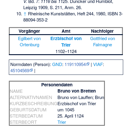
V.
Bd. 7:
1116 bis 1125
. Duncker und Humblot,
Leipzig 1909, S. 211, Anm. 26.
↑
Rheinische Kunststätten, Heft 244, 1980,
ISBN 3-
88094-353-2
Vorgänger
Amt
Nachfolger
Egilbert von
Erzbischof von
Gottfried von
Ortenburg
Falmagne
Trier
1102–1124
Normdaten (Person):
GND
:
119110954
|
VIAF
:
45104569
|
Personendaten
Bruno von Bretten
NAME
ALTERNATIVNAMEN
Bruno von Lauffen; Brun
KURZBESCHREIBUNG
Erzbischof von Trier
GEBURTSDATUM
um 1045
STERBEDATUM
25. April 1124
STERBEORT
Trier