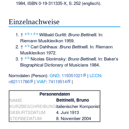
1984,
ISBN 0-19-311335-X
,
S.
252
(englisch).
Einzelnachweise
a
b
c
d
e
↑
Wilibald Gurlitt:
Bruno Bettinelli.
In:
Riemann Musiklexikon 1959.
a
b
↑
Carl Dahlhaus:
Bruno Bettinelli.
In: Riemann
Musiklexikon 1972.
a
b
↑
Nicolas Slonimsky:
Bruno Bettinelli.
In: Baker’s
Biographical Dictionary of Musicians 1984.
Normdaten (Person):
GND
:
119351021
|
LCCN
:
n82111786
|
VIAF
:
74119514
|
Personendaten
Bettinelli, Bruno
NAME
KURZBESCHREIBUNG
italienischer Komponist
GEBURTSDATUM
4. Juni 1913
STERBEDATUM
8. November 2004