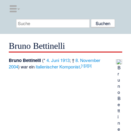
Bruno Bettinelli
Bruno Bettinelli
(*
4. Juni
1913
; †
8. November
[1]
[2]
[3]
2004
) war ein
italienischer
Komponist
.
B
r
u
n
o
B
e
tt
i
n
e