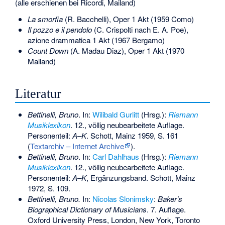
(alle erschienen bei Ricordi, Mailand)
La smorfia
(R. Bacchelli), Oper 1 Akt (1959 Como)
Il pozzo e il pendolo
(C. Crispolti nach E. A. Poe),
azione drammatica 1 Akt (1967 Bergamo)
Count Down
(A. Madau Diaz), Oper 1 Akt (1970
Mailand)
Literatur
Bettinelli, Bruno
. In:
Wilibald Gurlitt
(Hrsg.):
Riemann
Musiklexikon
. 12., völlig neubearbeitete Auflage.
Personenteil:
A–K
. Schott, Mainz 1959,
S.
161
(
Textarchiv – Internet Archive
).
Bettinelli, Bruno
. In:
Carl Dahlhaus
(Hrsg.):
Riemann
Musiklexikon
. 12., völlig neubearbeitete Auflage.
Personenteil:
A–K
, Ergänzungsband. Schott, Mainz
1972,
S.
109
.
Bettinelli, Bruno.
In:
Nicolas Slonimsky
:
Baker’s
Biographical Dictionary of Musicians
. 7. Auflage.
Oxford University Press, London, New York, Toronto