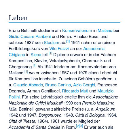
Leben
Bruno Bettinelli studierte am
Konservatorium
in
Mailand
bei
Giulio Cesare Paribeni
und
Renzo Rinaldo Bossi
und
[1]
schloss 1937 sein
Studium
ab.
1941 nahm er an einem
Fortbildungskurs von
Vito Frazzi
an der
Accademia
[1]
Chigiana
in
Siena
teil.
Diplome erwarb er in der Fächern
Komposition, Klavier, Vokalpolyphonie, Chormusik und
[1]
Chorgesang.
Ab 1941 lehrte er am Konservatorium von
[1]
Mailand,
wo er zwischen 1957 und 1979 einen Lehrstuhl
für Komposition innehatte. Zu seinen Schülern gehörten u.
a.
Claudio Abbado
,
Bruno Canino
,
Azio Corghi
,
Francesco
Degrada
,
Arman Gentilucci
,
Riccardo Muti
und
Maurizio
Pollini
. Für seine Lehrtätigkeit erteilte ihm die
Associazione
Nazionale die Critici Musicali
1990 den
Premio Massimo
Mila.
Bettinelli gewann zahlreiche Preise (u. a.
Angelicum
,
1942 und 1947,
Borgonuovo
, 1948,
Città di Bologna
, 1964,
Città di Trieste
, 1964). 1961 wurde er Mitglied der
[2]
[3]
Accademia di Santa Cecilia
in Rom.
Er war auch als