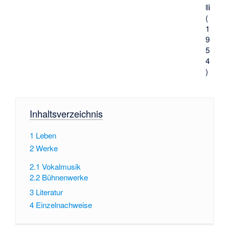
lli
(
1
9
5
4
)
Inhaltsverzeichnis
1
Leben
2
Werke
2.1
Vokalmusik
2.2
Bühnenwerke
3
Literatur
4
Einzelnachweise