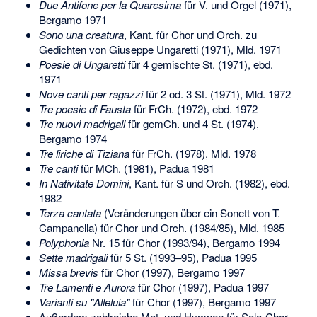
Due Antifone per la Quaresima
für V. und Orgel (1971),
Bergamo 1971
Sono una creatura
, Kant. für Chor und Orch. zu
Gedichten von Giuseppe Ungaretti (1971), Mld. 1971
Poesie di Ungaretti
für 4 gemischte St. (1971), ebd.
1971
Nove canti per ragazzi
für 2 od. 3 St. (1971), Mld. 1972
Tre poesie di Fausta
für FrCh. (1972), ebd. 1972
Tre nuovi madrigali
für gemCh. und 4 St. (1974),
Bergamo 1974
Tre liriche di Tiziana
für FrCh. (1978), Mld. 1978
Tre canti
für MCh. (1981), Padua 1981
In Nativitate Domini
, Kant. für S und Orch. (1982), ebd.
1982
Terza cantata
(Veränderungen über ein Sonett von T.
Campanella) für Chor und Orch. (1984/85), Mld. 1985
Polyphonia
Nr. 15 für Chor (1993/94), Bergamo 1994
Sette madrigali
für 5 St. (1993–95), Padua 1995
Missa brevis
für Chor (1997), Bergamo 1997
Tre Lamenti e Aurora
für Chor (1997), Padua 1997
Varianti su "Alleluia"
für Chor (1997), Bergamo 1997
Außerdem zahlreiche Mot. und Hymnen für Solo-Chor,