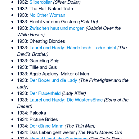
1932:
Silberdollar
(Silver Dollar)
1932: The Half-Naked Truth
1933:
No Other Woman
1933: Flucht vor dem Gestern
(Pick-Up)
1933:
Zwischen heut und morgen
(Gabriel Over the
White House)
1933: Cheating Blondes
1933:
Laurel und Hardy: Hände hoch – oder nicht
(The
Devil’s Brother)
1933: Gambling Ship
1933: Tillie and Gus
1933: Aggie Appleby, Maker of Men
1933:
Der Boxer und die Lady
(The Prizefighter and the
Lady)
1933:
Der Frauenheld
(Lady Killer)
1933:
Laurel und Hardy: Die Wüstensöhne
(Sons of the
Desert)
1934: Palooka
1934: Picture Brides
1934:
Der dünne Mann
(The Thin Man)
1934: Das Leben geht weiter
(The World Moves On)
1934:
Harold Lloyd, der Strohmann
(The Cat’s-Paw)