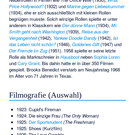
Price Hollywood?
(1932) und
Marine gegen Liebeskummer
(1934), ehe er sich ausschließlich mit kleinen Rollen
begnügen musste. Solch winzige Rollen spielte er unter
anderem in Klassikern wie
Der dünne Mann
(1934),
Mr.
Smith geht nach Washington
(1939),
Reise aus der
Vergangenheit
(1942),
Yankee Doodle Dandy
(1942),
Ist
das Leben nicht schön?
(1946),
Goldenes Gift
(1947) und
Der Fremde im Zug
(1951). 1958 spielte er seine letzte
Rolle als Marktschreier in
Hausboot
neben
Sophia Loren
und
Cary Grant
. Bis dahin hatte er in über 350 Filmen
gespielt. Brooks Benedict verstarb am Neujahrstag 1968
im Alter von 71 Jahren in Texas.
Filmografie (Auswahl)
1923: Cupid's Fireman
1924: Die einzige Frau
(The Only Woman)
1925:
Der Sportstudent
(The Freshman)
1925: Shoes (Kurzfilm)
1925: The Love Gamble