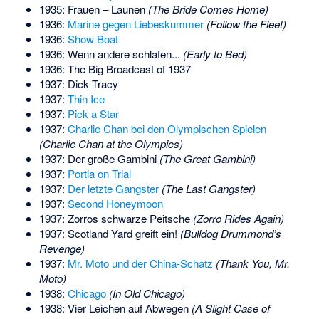
1935: Frauen – Launen
(The Bride Comes Home)
1936:
Marine gegen Liebeskummer
(Follow the Fleet)
1936:
Show Boat
1936: Wenn andere schlafen...
(Early to Bed)
1936: The Big Broadcast of 1937
1937: Dick Tracy
1937:
Thin Ice
1937:
Pick a Star
1937:
Charlie Chan bei den Olympischen Spielen
(Charlie Chan at the Olympics)
1937: Der große Gambini
(The Great Gambini)
1937:
Portia on Trial
1937:
Der letzte Gangster
(The Last Gangster)
1937:
Second Honeymoon
1937: Zorros schwarze Peitsche
(Zorro Rides Again)
1937: Scotland Yard greift ein!
(Bulldog Drummond’s
Revenge)
1937:
Mr. Moto und der China-Schatz
(Thank You, Mr.
Moto)
1938:
Chicago
(In Old Chicago)
1938: Vier Leichen auf Abwegen
(A Slight Case of