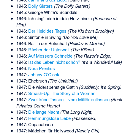
1945:
Dolly Sisters
(The Dolly Sisters)
1945: George White's Scandals
1946: Ich sing' mich in dein Herz hinein
(Because of
Him)
1946:
Der Held des Tages
(The Kid from Brooklyn)
1946: Sinfonie in Swing
(Do You Love Me)
1946: Ball in der Botschaft
(Holiday in Mexico)
1946:
Rächer der Unterwelt
(The Killers)
1946:
Auf Messers Schneide
(The Razor’s Edge)
1946:
Ist das Leben nicht schön?
(It’s a Wonderful Life)
1946:
Nora Prentiss
1947:
Johnny O’Clock
1947: Ehebruch
(The Unfaithful)
1947: Die widerspenstige Gattin
(Suddenly, It’s Spring)
1947:
Smash-Up: The Story of a Woman
1947:
Zwei trübe Tassen – vom Militär entlassen
(Buck
Privates Come Home)
1947:
Die lange Nacht
(The Long Night)
1947:
Hemmungslose Liebe
(Possessed)
1947: Copacabana
1947: Mädchen für Hollywood
(Variety Girl)