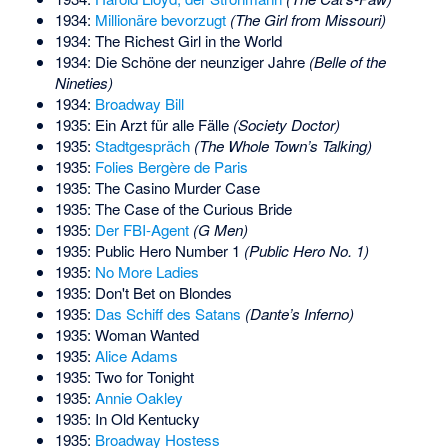
1934:
Millionäre bevorzugt
(The Girl from Missouri)
1934:
The Richest Girl in the World
1934: Die Schöne der neunziger Jahre
(Belle of the
Nineties)
1934:
Broadway Bill
1935: Ein Arzt für alle Fälle
(Society Doctor)
1935:
Stadtgespräch
(The Whole Town’s Talking)
1935:
Folies Bergère de Paris
1935: The Casino Murder Case
1935: The Case of the Curious Bride
1935:
Der FBI-Agent
(G Men)
1935: Public Hero Number 1
(Public Hero No. 1)
1935:
No More Ladies
1935: Don't Bet on Blondes
1935:
Das Schiff des Satans
(Dante’s Inferno)
1935: Woman Wanted
1935:
Alice Adams
1935: Two for Tonight
1935:
Annie Oakley
1935: In Old Kentucky
1935:
Broadway Hostess