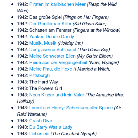
1942:
Piraten im karibischen Meer
(Reap the Wild
Wind)
1942: Das große Spiel
(Rings on Her Fingers)
1942:
Der Gentleman-Killer
(Kid Glove Killer)
1942: Schatten am Fenster
(Fingers at the Window)
1942:
Yankee Doodle Dandy
1942:
Musik, Musik
(Holiday Inn)
1942:
Der gläserne Schlüssel
(The Glass Key)
1942:
Meine Schwester Ellen
(My Sister Eileen)
1942:
Reise aus der Vergangenheit
(Now, Voyager)
1942:
Meine Frau, die Hexe
(I Married a Witch)
1942:
Pittsburgh
1943: The Hard Way
1943: The Powers Girl
1943:
Neun Kinder und kein Vater
(The Amazing Mrs.
Holliday)
1943:
Laurel und Hardy: Schrecken aller Spione
(Air
Raid Wardens)
1943:
Crash Dive
1943:
Du Barry Was a Lady
1943:
Liebesleid
(The Constant Nymph)