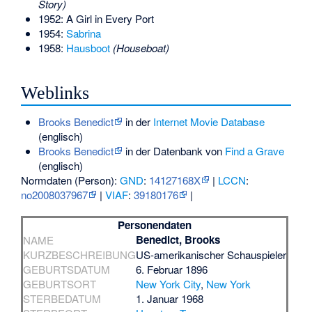
Story)
1952: A Girl in Every Port
1954:
Sabrina
1958:
Hausboot
(Houseboat)
Weblinks
Brooks Benedict
in der
Internet Movie Database
(englisch)
Brooks Benedict
in der Datenbank von
Find a Grave
(englisch)
Normdaten (Person):
GND
:
14127168X
|
LCCN
:
no2008037967
|
VIAF
:
39180176
|
Personendaten
Benedict, Brooks
NAME
KURZBESCHREIBUNG
US-amerikanischer Schauspieler
GEBURTSDATUM
6. Februar 1896
GEBURTSORT
New York City
,
New York
STERBEDATUM
1. Januar 1968