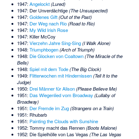
1947:
Angelockt
(Lured)
1947: Der Unverdächtige
(The Unsuspected)
1947:
Goldenes Gift
(Out of the Past)
1947:
Der Weg nach Rio
(Road to Rio)
1947:
My Wild Irish Rose
1947: Killer McCoy
1947:
Vierzehn Jahre Sing-Sing
(I Walk Alone)
1948:
Triumphbogen
(Arch of Triumph)
1948:
Die Glocken von Coaltown
(The Miracle of the
Bells)
1948:
Spiel mit dem Tode
(The Big Clock)
1949:
Flitterwochen mit Hindernissen
(Tell It to the
Judge)
1950:
Drei Männer für Alison
(Please Believe Me)
1951:
Das Wiegenlied vom Broadway
(Lullaby of
Broadway)
1951:
Der Fremde im Zug
(Strangers on a Train)
1951: Rhubarb
1951:
Painting the Clouds with Sunshine
1952: Tommy macht das Rennen
(Boots Malone)
1952: Die Spielhölle von Las Vegas
(The Las Vegas