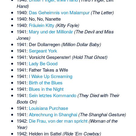
Hand)
1940:
Das Geheimnis von Malampur
(The Letter)
1940: No, No, Nanette
1940:
Fräulein Kitty
(Kitty Foyle)
1941:
Mary und der Millionär
(The Devil and Miss
Jones)
1941: Der Dollarregen
(Million Dollar Baby)
1941:
Sergeant York
1941: Vorsicht Gespenster!
(Hold That Ghost)
1941:
Lady Be Good
1941: Father Takes a Wife
1941:
I Wake Up Screaming
1941:
Birth of the Blues
1941:
Blues in the Night
1941:
Sein letztes Kommando
(They Died with Their
Boots On)
1941:
Louisiana Purchase
1941:
Abrechnung in Shanghai
(The Shanghai Gesture)
1942:
Die Frau, von der man spricht
(Woman of the
Year)
1942: Helden im Sattel
(Ride ’Em Cowboy)