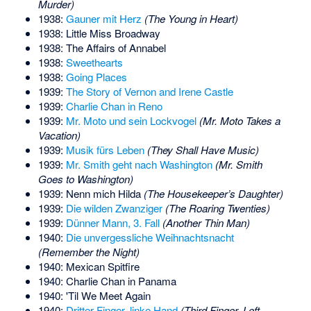
Murder)
1938:
Gauner mit Herz
(The Young in Heart)
1938: Little Miss Broadway
1938: The Affairs of Annabel
1938:
Sweethearts
1938:
Going Places
1939:
The Story of Vernon and Irene Castle
1939:
Charlie Chan in Reno
1939:
Mr. Moto und sein Lockvogel
(Mr. Moto Takes a
Vacation)
1939:
Musik fürs Leben
(They Shall Have Music)
1939:
Mr. Smith geht nach Washington
(Mr. Smith
Goes to Washington)
1939: Nenn mich Hilda
(The Housekeeper’s Daughter)
1939:
Die wilden Zwanziger
(The Roaring Twenties)
1939:
Dünner Mann, 3. Fall
(Another Thin Man)
1940:
Die unvergessliche Weihnachtsnacht
(Remember the Night)
1940: Mexican Spitfire
1940: Charlie Chan in Panama
1940: 'Til We Meet Again
1940:
Dritter Finger, linke Hand
(Third Finger, Left