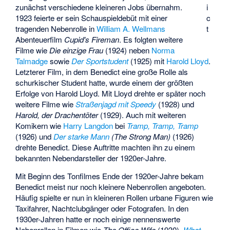
zunächst verschiedene kleineren Jobs übernahm.
i
1923 feierte er sein Schauspieldebüt mit einer
c
tragenden Nebenrolle in
William A. Wellmans
t
Abenteuerfilm
Cupid's Fireman
. Es folgten weitere
Filme wie
Die einzige Frau
(1924) neben
Norma
Talmadge
sowie
Der Sportstudent
(1925) mit
Harold Lloyd
.
Letzterer Film, in dem Benedict eine große Rolle als
schurkischer Student hatte, wurde einem der größten
Erfolge von Harold Lloyd. Mit Lloyd drehte er später noch
weitere Filme wie
Straßenjagd mit Speedy
(1928) und
Harold, der Drachentöter
(1929). Auch mit weiteren
Komikern wie
Harry Langdon
bei
Tramp, Tramp, Tramp
(1926) und
Der starke Mann
(The Strong Man)
(1926)
drehte Benedict. Diese Auftritte machten ihn zu einem
bekannten Nebendarsteller der 1920er-Jahre.
Mit Beginn des Tonfilmes Ende der 1920er-Jahre bekam
Benedict meist nur noch kleinere Nebenrollen angeboten.
Häufig spielte er nun in kleineren Rollen urbane Figuren wie
Taxifahrer, Nachtclubgänger oder Fotografen. In den
1930er-Jahren hatte er noch einige nennenswerte
Nebenrollen in Filmen wie
The Office Wife
(1930),
What