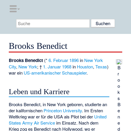
Brooks Benedict
Brooks Benedict
(*
6. Februar
1896
in
New York
City
,
New York
; †
1. Januar
1968
in
Houston
,
Texas
)
B
war ein
US-amerikanischer
Schauspieler
.
r
o
o
Leben und Karriere
k
s
Brooks Benedict, in New York geboren, studierte an
B
der kalifornischen
Princeton University
. Im Ersten
e
Weltkrieg war er für die USA als Pilot bei der
United
n
States Army Air Service
im Einsatz. Nach dem
e
Krieg zog es Benedict nach Hollywood, wo er
d