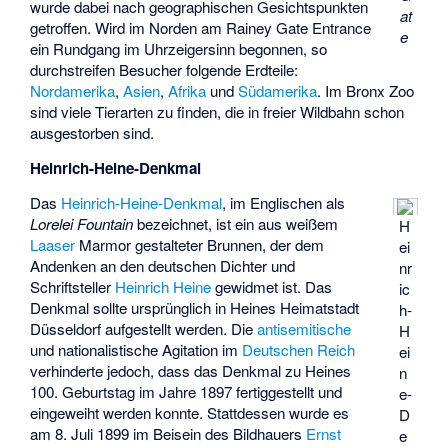
wurde dabei nach geographischen Gesichtspunkten
at
getroffen. Wird im Norden am Rainey Gate Entrance
e
ein Rundgang im Uhrzeigersinn begonnen, so
durchstreifen Besucher folgende Erdteile:
Nordamerika
,
Asien
,
Afrika
und
Südamerika
. Im Bronx Zoo
sind viele Tierarten zu finden, die in freier Wildbahn schon
ausgestorben sind.
Heinrich-Heine-Denkmal
Das
Heinrich-Heine-Denkmal
, im Englischen als
Lorelei Fountain
bezeichnet, ist ein aus weißem
H
Laaser
Marmor gestalteter Brunnen, der dem
ei
Andenken an den deutschen Dichter und
nr
Schriftsteller
Heinrich Heine
gewidmet ist. Das
ic
Denkmal sollte ursprünglich in Heines Heimatstadt
h-
Düsseldorf aufgestellt werden. Die
antisemitische
H
und nationalistische Agitation im
Deutschen Reich
ei
verhinderte jedoch, dass das Denkmal zu Heines
n
100. Geburtstag im Jahre 1897 fertiggestellt und
e-
eingeweiht werden konnte. Stattdessen wurde es
D
am 8. Juli 1899 im Beisein des Bildhauers
Ernst
e