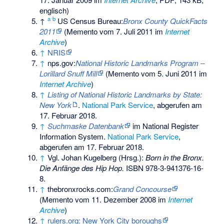
englisch)
a
b
↑
US Census Bureau:
Bronx County QuickFacts
2011
(
Memento
vom 7. Juli 2011 im
Internet
Archive
)
↑
NRIS
↑
nps.gov:
National Historic Landmarks Program –
Lorillard Snuff Mill
(
Memento
vom 5. Juni 2011 im
Internet Archive
)
↑
Listing of National Historic Landmarks by State:
New York
.
National Park Service
, abgerufen am
17. Februar 2018.
↑
Suchmaske Datenbank
im National Register
Information System.
National Park Service
,
abgerufen am 17. Februar 2018.
↑
Vgl. Johan Kugelberg (Hrsg.):
Born in the Bronx.
Die Anfänge des Hip Hop.
ISBN 978-3-941376-16-
8
.
↑
thebronxrocks.com:
Grand Concourse
(
Memento
vom 11. Dezember 2008 im
Internet
Archive
)
↑
rulers.org: New York City boroughs