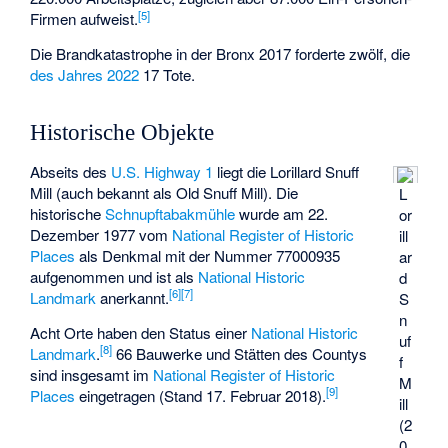
[
5
]
Firmen aufweist.
Die
Brandkatastrophe in der Bronx 2017
forderte zwölf, die
des Jahres 2022
17 Tote.
Historische Objekte
Abseits des
U.S. Highway 1
liegt die
Lorillard Snuff
Mill
(auch bekannt als Old Snuff Mill). Die
L
historische
Schnupftabakmühle
wurde am 22.
or
Dezember 1977 vom
National Register of Historic
ill
Places
als Denkmal mit der Nummer 77000935
ar
aufgenommen und ist als
National Historic
d
[
6
]
[
7
]
Landmark
anerkannt.
S
n
Acht Orte haben den Status einer
National Historic
uf
[
8
]
Landmark
.
66 Bauwerke und Stätten des Countys
f
sind insgesamt im
National Register of Historic
M
[
9
]
Places
eingetragen (Stand 17. Februar 2018).
ill
(2
0