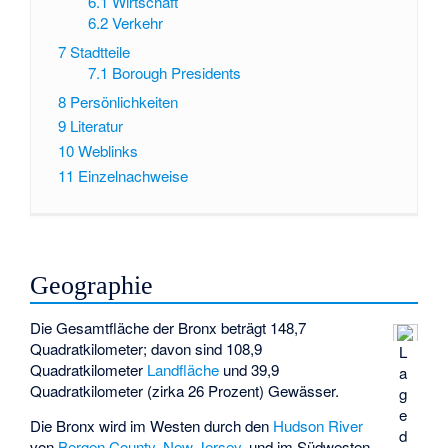
6.1
Wirtschaft
6.2
Verkehr
7
Stadtteile
7.1
Borough Presidents
8
Persönlichkeiten
9
Literatur
10
Weblinks
11
Einzelnachweise
Geographie
Die Gesamtfläche der Bronx beträgt 148,7
Quadratkilometer; davon sind 108,9
L
Quadratkilometer
Landfläche
und 39,9
a
Quadratkilometer (zirka 26 Prozent) Gewässer.
g
e
Die Bronx wird im Westen durch den
Hudson River
d
von
Bergen County
,
New Jersey
, und im Südwesten