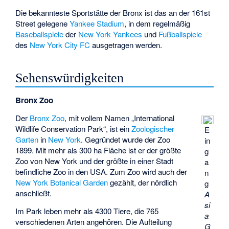
Die bekannteste Sportstätte der Bronx ist das an der 161st
Street gelegene
Yankee Stadium
, in dem regelmäßig
Baseballspiele
der
New York Yankees
und
Fußballspiele
des
New York City FC
ausgetragen werden.
Sehenswürdigkeiten
Bronx Zoo
Der
Bronx Zoo
, mit vollem Namen „International
Wildlife Conservation Park“, ist ein
Zoologischer
E
Garten
in
New York
. Gegründet wurde der Zoo
in
1899. Mit mehr als 300 ha Fläche ist er der größte
g
Zoo von New York und der größte in einer Stadt
a
befindliche Zoo in den USA. Zum Zoo wird auch der
n
New York Botanical Garden
gezählt, der nördlich
g
anschließt.
A
si
Im Park leben mehr als 4300 Tiere, die 765
a
verschiedenen Arten angehören. Die Aufteilung
G