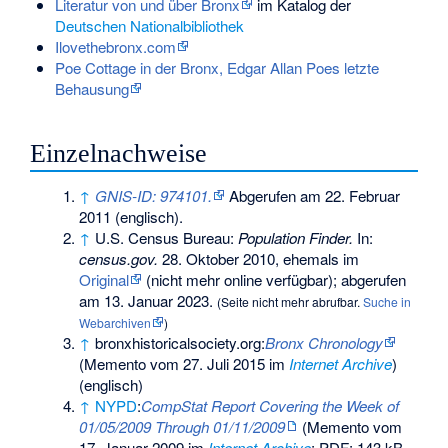
Literatur von und über Bronx
im Katalog der
Deutschen Nationalbibliothek
Ilovethebronx.com
Poe Cottage in der Bronx, Edgar Allan Poes letzte
Behausung
Einzelnachweise
↑
GNIS-ID: 974101.
Abgerufen am 22. Februar
2011
(englisch).
↑
U.S. Census Bureau:
Population Finder.
In:
census.gov.
28. Oktober 2010, ehemals im
Original
(nicht mehr online verfügbar)
;
abgerufen
am 13. Januar 2023
.
(
Seite nicht mehr abrufbar
.
Suche in
Webarchiven
)
↑
bronxhistoricalsociety.org:
Bronx Chronology
(
Memento
vom 27. Juli 2015 im
Internet Archive
)
(englisch)
↑
NYPD
:
CompStat Report Covering the Week of
01/05/2009 Through 01/11/2009
(
Memento
vom
17. Januar 2009 im
Internet Archive
; PDF; 143 kB,