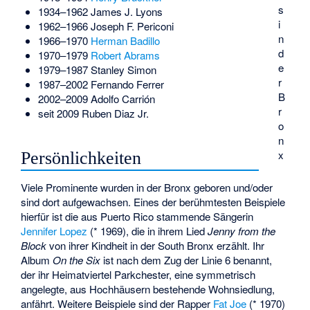
s
1934–1962
James J. Lyons
i
1962–1966
Joseph F. Periconi
n
1966–1970
Herman Badillo
d
1970–1979
Robert Abrams
e
1979–1987
Stanley Simon
r
1987–2002
Fernando Ferrer
B
2002–2009
Adolfo Carrión
r
seit 2009
Ruben Diaz Jr.
o
n
x
Persönlichkeiten
Viele Prominente wurden in der Bronx geboren und/oder
sind dort aufgewachsen. Eines der berühmtesten Beispiele
hierfür ist die aus Puerto Rico stammende Sängerin
Jennifer Lopez
(* 1969), die in ihrem Lied
Jenny from the
Block
von ihrer Kindheit in der South Bronx erzählt. Ihr
Album
On the Six
ist nach dem Zug der Linie 6 benannt,
der ihr Heimatviertel
Parkchester
, eine symmetrisch
angelegte, aus Hochhäusern bestehende Wohnsiedlung,
anfährt. Weitere Beispiele sind der Rapper
Fat Joe
(* 1970)