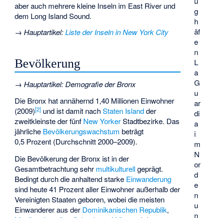
u
aber auch mehrere kleine Inseln im East River und
g
dem Long Island Sound.
h
äf
→
Hauptartikel
:
Liste der Inseln in New York City
e
n
Bevölkerung
L
a
G
→
Hauptartikel
:
Demografie der Bronx
u
Die Bronx hat annähernd 1,40 Millionen Einwohner
ar
[
2
]
(2009)
und ist damit nach
Staten Island
der
di
zweitkleinste der fünf
New Yorker
Stadtbezirke. Das
a
jährliche
Bevölkerungswachstum
beträgt
i
0,5 Prozent (Durchschnitt 2000–2009).
m
N
Die Bevölkerung der Bronx ist in der
or
Gesamtbetrachtung sehr
multikulturell
geprägt.
d
Bedingt durch die anhaltend starke
Einwanderung
e
sind heute 41 Prozent aller Einwohner außerhalb der
n
Vereinigten Staaten geboren, wobei die meisten
u
Einwanderer aus der
Dominikanischen Republik
,
n