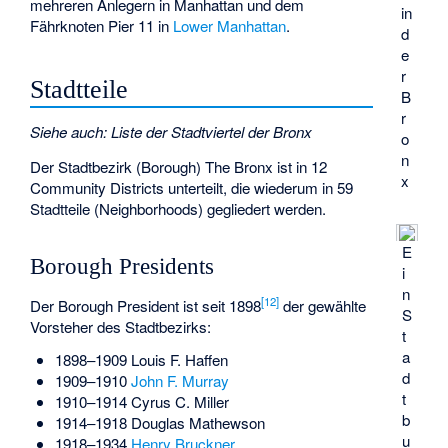
mehreren Anlegern in Manhattan und dem
in
Fährknoten Pier 11 in
Lower Manhattan
.
d
e
r
Stadtteile
B
r
Siehe auch
:
Liste der Stadtviertel der Bronx
o
n
Der Stadtbezirk (Borough) The Bronx ist in 12
x
Community Districts unterteilt, die wiederum in 59
Stadtteile (Neighborhoods) gegliedert werden.
E
Borough Presidents
i
n
[
12
]
Der Borough President ist seit 1898
der gewählte
S
Vorsteher des Stadtbezirks:
t
a
1898–1909
Louis F. Haffen
d
1909–1910
John F. Murray
t
1910–1914
Cyrus C. Miller
b
1914–1918
Douglas Mathewson
u
1918–1934
Henry Bruckner