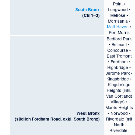
Point
•
Longwood
•
South Bronx
Melrose
•
(CB 1–3)
Morrisania
•
Mott Haven
•
Port Morris
Bedford Park
•
Belmont
•
Concourse
•
East Tremont
•
Fordham
•
Highbridge
•
Jerome Park
•
Kingsbridge
•
Kingsbridge
Heights
(inkl.
Van Cortlandt
Village
) •
Morris Heights
•
Norwood
•
West Bronx
Riverdale
(mit
(südlich Fordham Road, exkl. South Bronx)
North
Riverdale
,