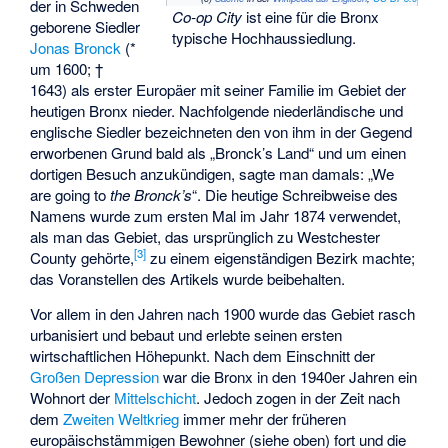
der in Schweden
Co-op City
ist eine für die Bronx
geborene Siedler
typische Hochhaussiedlung.
Jonas Bronck
(*
um 1600; †
1643) als erster Europäer mit seiner Familie im Gebiet der
heutigen Bronx nieder. Nachfolgende niederländische und
englische Siedler bezeichneten den von ihm in der Gegend
erworbenen Grund bald als „Bronck’s Land“ und um einen
dortigen Besuch anzukündigen, sagte man damals: „We
are going to
the Bronck’s
“. Die heutige Schreibweise des
Namens wurde zum ersten Mal im Jahr 1874 verwendet,
als man das Gebiet, das ursprünglich zu Westchester
[
3
]
County gehörte,
zu einem eigenständigen Bezirk machte;
das Voranstellen des Artikels wurde beibehalten.
Vor allem in den Jahren nach 1900 wurde das Gebiet rasch
urbanisiert und bebaut und erlebte seinen ersten
wirtschaftlichen Höhepunkt. Nach dem Einschnitt der
Großen Depression
war die Bronx in den 1940er Jahren ein
Wohnort der
Mittelschicht
. Jedoch zogen in der Zeit nach
dem
Zweiten Weltkrieg
immer mehr der früheren
europäischstämmigen Bewohner (siehe oben) fort und die