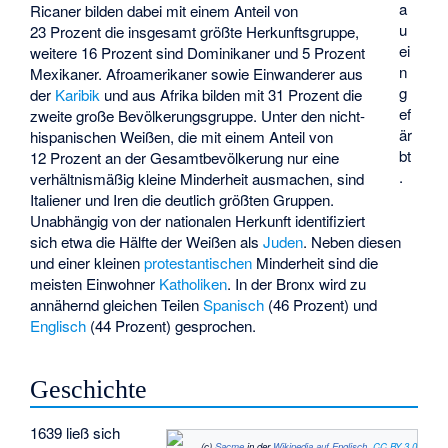
a
Ricaner bilden dabei mit einem Anteil von
u
23 Prozent die insgesamt größte Herkunftsgruppe,
ei
weitere 16 Prozent sind Dominikaner und 5 Prozent
n
Mexikaner. Afroamerikaner sowie Einwanderer aus
g
der
Karibik
und aus Afrika bilden mit 31 Prozent die
ef
zweite große Bevölkerungsgruppe. Unter den nicht-
är
hispanischen Weißen, die mit einem Anteil von
bt
12 Prozent an der Gesamtbevölkerung nur eine
.
verhältnismäßig kleine Minderheit ausmachen, sind
Italiener und Iren die deutlich größten Gruppen.
Unabhängig von der nationalen Herkunft identifiziert
sich etwa die Hälfte der Weißen als
Juden
. Neben diesen
und einer kleinen
protestantischen
Minderheit sind die
meisten Einwohner
Katholiken
. In der Bronx wird zu
annähernd gleichen Teilen
Spanisch
(46 Prozent) und
Englisch
(44 Prozent) gesprochen.
Geschichte
1639 ließ sich
(c)
Sacme
in der
Wikipedia auf Englisch
,
CC BY 3.0