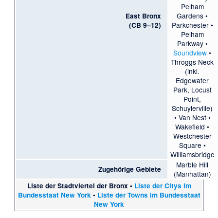
Pelham
Gardens
•
East Bronx
Parkchester
•
(CB 9–12)
Pelham
Parkway
•
Soundview
•
Throggs Neck
(inkl.
Edgewater
Park
,
Locust
Point
,
Schuylerville
)
•
Van Nest
•
Wakefield
•
Westchester
Square
•
Williamsbridge
Marble Hill
Zugehörige Gebiete
(Manhattan)
Liste der Stadtviertel der Bronx
•
Liste der Citys im
Bundesstaat New York
•
Liste der Towns im Bundesstaat
New York