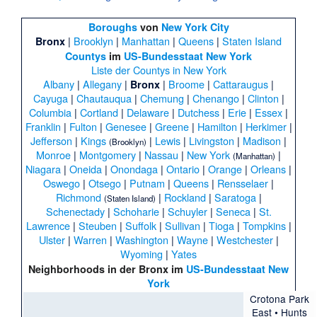
Boroughs
von
New York City
|
Brooklyn
|
Manhattan
|
Queens
|
Staten Island
Bronx
Countys
im
US-Bundesstaat
New York
Liste der Countys in New York
Albany
|
Allegany
|
|
Broome
|
Cattaraugus
|
Bronx
Cayuga
|
Chautauqua
|
Chemung
|
Chenango
|
Clinton
|
Columbia
|
Cortland
|
Delaware
|
Dutchess
|
Erie
|
Essex
|
Franklin
|
Fulton
|
Genesee
|
Greene
|
Hamilton
|
Herkimer
|
Jefferson
|
Kings
|
Lewis
|
Livingston
|
Madison
|
(Brooklyn)
Monroe
|
Montgomery
|
Nassau
|
New York
|
(Manhattan)
Niagara
|
Oneida
|
Onondaga
|
Ontario
|
Orange
|
Orleans
|
Oswego
|
Otsego
|
Putnam
|
Queens
|
Rensselaer
|
Richmond
|
Rockland
|
Saratoga
|
(Staten Island)
Schenectady
|
Schoharie
|
Schuyler
|
Seneca
|
St.
Lawrence
|
Steuben
|
Suffolk
|
Sullivan
|
Tioga
|
Tompkins
|
Ulster
|
Warren
|
Washington
|
Wayne
|
Westchester
|
Wyoming
|
Yates
Neighborhoods
in der
Bronx
im
US-Bundesstaat
New
York
Crotona Park
East
•
Hunts