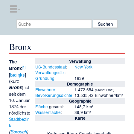
Bronx
The
Verwaltung
US-Bundesstaat
:
New York
[
1
]
Bronx
Verwaltungssitz
:
[
bɹɑːŋks
]
Gründung
:
1639
(kurz
Demographie
Bronx
) ist
Einwohner
:
1.472.654
(Stand:
2020
)
seit dem
Bevölkerungsdichte
:
13.535,42 Einwohner/km²
10. Januar
Geographie
1874 der
Fläche
gesamt:
148,7 km²
Wasserfläche
:
39,9 km²
nördlichste
Karte
Stadtbezir
k
(
Borough
)
Karte von Bronx County innerhalb