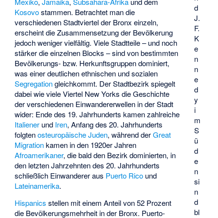
Mexiko
,
Jamaika
,
Subsahara-Afrika
und dem
d
Kosovo
stammen. Betrachtet man die
J.
verschiedenen Stadtviertel der Bronx einzeln,
F.
erscheint die Zusammensetzung der Bevölkerung
K
jedoch weniger vielfältig. Viele Stadtteile – und noch
e
stärker die einzelnen Blocks – sind von bestimmten
n
Bevölkerungs- bzw. Herkunftsgruppen dominiert,
n
was einer deutlichen ethnischen und sozialen
e
Segregation
gleichkommt. Der Stadtbezirk spiegelt
d
dabei wie viele Viertel New Yorks die Geschichte
y
der verschiedenen Einwandererwellen in der Stadt
i
wider: Ende des 19. Jahrhunderts kamen zahlreiche
m
Italiener
und
Iren
, Anfang des 20. Jahrhunderts
S
folgten
osteuropäische Juden
, während der
Great
ü
Migration
kamen in den 1920er Jahren
d
Afroamerikaner
, die bald den Bezirk dominierten, in
e
den letzten Jahrzehnten des 20. Jahrhunderts
n
schließlich Einwanderer aus
Puerto Rico
und
si
Lateinamerika
.
n
d
Hispanics
stellen mit einem Anteil von 52 Prozent
bl
die Bevölkerungsmehrheit in der Bronx. Puerto-