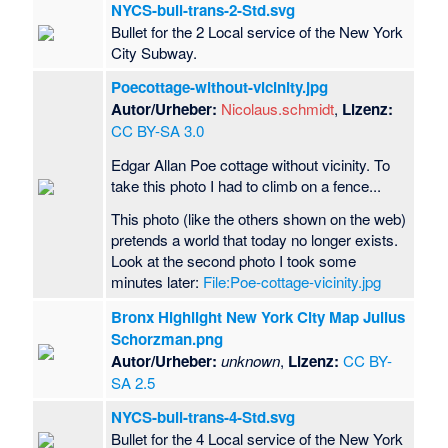
NYCS-bull-trans-2-Std.svg
Bullet for the 2 Local service of the New York
City Subway.
Poecottage-without-vicinity.jpg
Autor/Urheber:
Nicolaus.schmidt
,
Lizenz:
CC BY-SA 3.0
Edgar Allan Poe cottage without vicinity. To
take this photo I had to climb on a fence...
This photo (like the others shown on the web)
pretends a world that today no longer exists.
Look at the second photo I took some
minutes later:
File:Poe-cottage-vicinity.jpg
Bronx Highlight New York City Map Julius
Schorzman.png
Autor/Urheber:
unknown
,
Lizenz:
CC BY-
SA 2.5
NYCS-bull-trans-4-Std.svg
Bullet for the 4 Local service of the New York