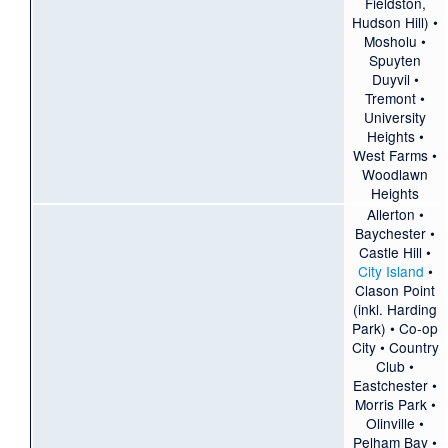
Fieldston
,
Hudson Hill
) •
Mosholu
•
Spuyten
Duyvil
•
Tremont
•
University
Heights
•
West Farms
•
Woodlawn
Heights
Allerton
•
Baychester
•
Castle Hill
•
City Island
•
Clason Point
(inkl.
Harding
Park
) •
Co-op
City
•
Country
Club
•
Eastchester
•
Morris Park
•
Olinville
•
Pelham Bay
•