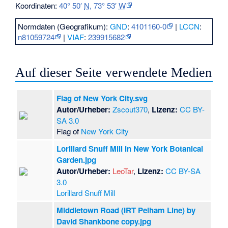
Koordinaten:
40° 50′
N
,
73° 53′
W
Normdaten (Geografikum):
GND
:
4101160-0
|
LCCN
:
n81059724
|
VIAF
:
239915682
Auf dieser Seite verwendete Medien
Flag of New York City.svg
Autor/Urheber:
Zscout370
,
Lizenz:
CC BY-
SA 3.0
Flag of
New York City
Lorillard Snuff Mill in New York Botanical
Garden.jpg
Autor/Urheber:
LeoTar
,
Lizenz:
CC BY-SA
3.0
Lorillard Snuff Mill
Middletown Road (IRT Pelham Line) by
David Shankbone copy.jpg