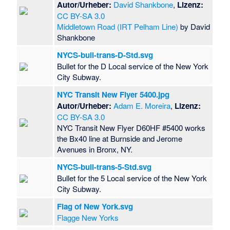
Autor/Urheber:
David Shankbone
,
Lizenz:
CC BY-SA 3.0
Middletown Road (IRT Pelham Line)
by David
Shankbone
NYCS-bull-trans-D-Std.svg
Bullet for the D Local service of the New York
City Subway.
NYC Transit New Flyer 5400.jpg
Autor/Urheber:
Adam E. Moreira
,
Lizenz:
CC BY-SA 3.0
NYC Transit New Flyer D60HF #5400 works
the Bx40 line at Burnside and Jerome
Avenues in Bronx, NY.
NYCS-bull-trans-5-Std.svg
Bullet for the 5 Local service of the New York
City Subway.
Flag of New York.svg
Flagge New Yorks