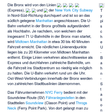
Die Bronx wird von den Linien
,
,
,
(Express),
,
und
der
New York City Subway
T
in Nord-Süd-Richtung durchquert und ist so an das
y
südlich gelegene
Manhattan
angeschlossen. Die U-
pi
Bahn verkehrt in der Bronx großteils aufgeständert
s
als Hochbahn. Je nachdem, von welchem der
c
insgesamt 71 U-Bahnhöfe in der Bronx man startet,
h
wird
Midtown Manhattan
in etwa 30 bis 40 Minuten
e
Fahrzeit erreicht. Die nördlichen Linienendpunkte
U
liegen bis zu 20 Kilometer von Midtown Manhattan
-
entfernt. Einige Linien verkehren abschnittsweise als
B
Express und durchfahren zahlreiche Bahnhöfe, um
a
die Fahrzeit ins Stadtzentrum so niedrig wie möglich
h
zu halten. Die U-Bahn verkehrt rund um die Uhr.
n
Ost-West-Verbindungen innerhalb der Bronx werden
-
von zahlreichen Stadtbuslinien übernommen.
S
t
Das Fährunternehmen
NYC Ferry
bedient mit der
a
Soundview-Route (SV)
Fähranlegestellen
in den
ti
Stadtteilen
Soundview
(Clason Point) und
Throgs
o
Neck
(Ferry Point Park). Von dort gelangt man zu
n