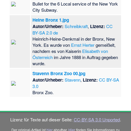
Bullet for the 6 Local service of the New York
City Subway.
Heine Bronx 1.jpg
Autor/Urheber:
Schreibkraft
,
Lizenz:
CC
BY-SA 2.0 de
Heinrich-Heine-Denkmal in der Bronx, New
York. Es wurde von
Ernst Herter
gemeißelt,
nachdem es von Kaiserin
Elisabeth von
Österreich
im Jahre 1888 in Auftrag gegeben
wurde.
Stavenn Bronx Zoo 00.jpg
Autor/Urheber:
Stavenn
,
Lizenz:
CC BY-SA
3.0
Bronx Zoo.
Lizenz für Texte auf dieser Seite:
CC-BY-SA 3.0 Unported
.
Der original-Artikel ist
hier
abrufbar.
Hier
finden Sie Informationen zu