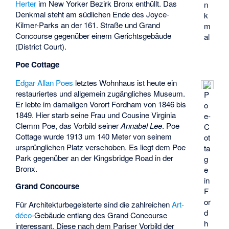
Herter
im New Yorker Bezirk Bronx enthüllt. Das
n
Denkmal steht am südlichen Ende des Joyce-
k
Kilmer-Parks an der 161. Straße und Grand
m
Concourse gegenüber einem Gerichtsgebäude
al
(District Court).
Poe Cottage
Edgar Allan Poes
letztes Wohnhaus ist heute ein
restauriertes und allgemein zugängliches Museum.
P
Er lebte im damaligen Vorort Fordham von 1846 bis
o
1849. Hier starb seine Frau und Cousine
Virginia
e-
Clemm Poe
, das Vorbild seiner
Annabel Lee
. Poe
C
Cottage wurde 1913 um 140 Meter von seinem
ot
ursprünglichen Platz verschoben. Es liegt dem Poe
ta
Park gegenüber an der Kingsbridge Road in der
g
Bronx.
e
in
Grand Concourse
F
or
Für Architekturbegeisterte sind die zahlreichen
Art-
d
déco
-Gebäude entlang des
Grand Concourse
h
interessant. Diese nach dem Pariser Vorbild der