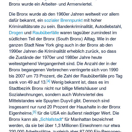
Bronx wurde ein Arbeiter- und Armenviertel.
Die Bronx wurde ab den 1960er Jahren weltweit vor allem
dafür bekannt, ein
sozialer Brennpunkt
mit hoher
Kriminalitätsrate zu sein. Bandenkriminalität, Autodiebstahl,
Drogen
und
Raubüberfälle
waren tagsüber zumindest im
südlichen Teil der Bronx (South Bronx) Alltag. Wie in der
ganzen Stadt New York ging auch in der Bronx ab den
1990er Jahren die Kriminalität erheblich zurück, so dass
die Zustände der 1970er und 1980er Jahre heute
weitestgehend Vergangenheit sind. Die Anzahl der in der
Bronx begangenen Verbrechen verringerte sich von 1990
bis 2007 um 73 Prozent, die Zahl der Raubüberfälle pro Tag
[
4
]
sank von 49 auf 13.
Wenig bekannt ist, dass es im
Stadtbezirk Bronx nicht nur billige Mietshäuser und
Sozialwohnungen, sondern auch Wohnviertel des
Mittelstandes wie
Spuyten Duyvil
gibt. Dennoch sind
insgesamt nur rund 20 Prozent der Haushalte in der Bronx
[
5
]
Eigenheime,
für die USA ein äußerst niedriger Wert. Die
Bronx kann als „
Schlafstadt
“ für Manhattan bezeichnet
werden, da sie bei über 1,3 Millionen Einwohnern nur etwa
220.000 Arbeitsplätze, zugleich aber 87.000 Ein-Personen-