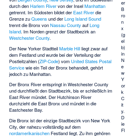
er
durch den
Harlem River
von der Insel
Manhattan
B
getrennt. Im Südosten bildet der
East River
die
ro
Grenze zu
Queens
und der
Long Island Sound
n
trennt die Bronx von
Nassau County
auf
Long
x
Island
. Im Norden grenzt der Stadtbezirk an
(g
Westchester County
.
el
b)
Der New Yorker Stadtteil
Marble Hill
liegt zwar auf
in
dem Festland und wurde bei der Verteilung der
N
Postleitzahlen (
ZIP-Code
) vom
United States Postal
e
Service
wie ein Teil der Bronx behandelt, gehört
w
jedoch zu Manhattan.
Y
Der
Bronx River
entspringt in Westchester County
or
und durchfließt den Stadtbezirk, bis er schließlich im
k
East River mündet. Der
Hutchinson River
C
durchzieht die East Bronx und mündet in die
it
Eastchester Bay
.
y.
D
Die Bronx ist der einzige Stadtbezirk von New York
ie
City, der nahezu vollständig auf dem
Fl
nordamerikanischen
Festland liegt. Zu ihm gehören