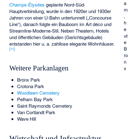
a
Champs-Élysées
geplante Nord-Süd-
m
Hauptverbindung, wurde in den 1920er und 1930er
,
Jahren von einer U-Bahn untertunnelt („Concourse
h
Line“), danach folgte ein Bauboom im Art déco und
e
Streamline-Moderne
-Stil. Neben Theatern, Hotels
ut
und öffentlichen Gebäuden (Gerichtsgebäude)
e
entstanden hier u. a. zahllose elegante Wohnhäuser.
B
[
11
]
ro
n
Weitere Parkanlagen
x
Bronx Park
Crotona Park
Woodlawn Cemetery
Pelham Bay Park
Saint Raymonds Cemetery
Van Cortlandt Park
Wave Hill
Wirtschaft und Infrastruktur