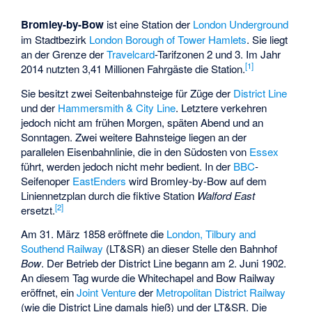
Bromley-by-Bow
ist eine Station der
London Underground
im Stadtbezirk
London Borough of Tower Hamlets
. Sie liegt
an der Grenze der
Travelcard
-Tarifzonen 2 und 3. Im Jahr
[1]
2014 nutzten 3,41 Millionen Fahrgäste die Station.
Sie besitzt zwei Seitenbahnsteige für Züge der
District Line
und der
Hammersmith & City Line
. Letztere verkehren
jedoch nicht am frühen Morgen, späten Abend und an
Sonntagen. Zwei weitere Bahnsteige liegen an der
parallelen Eisenbahnlinie, die in den Südosten von
Essex
führt, werden jedoch nicht mehr bedient. In der
BBC
-
Seifenoper
EastEnders
wird Bromley-by-Bow auf dem
Liniennetzplan durch die fiktive Station
Walford East
[2]
ersetzt.
Am 31. März 1858 eröffnete die
London, Tilbury and
Southend Railway
(LT&SR) an dieser Stelle den Bahnhof
Bow
. Der Betrieb der District Line begann am 2. Juni 1902.
An diesem Tag wurde die
Whitechapel and Bow Railway
eröffnet, ein
Joint Venture
der
Metropolitan District Railway
(wie die District Line damals hieß) und der LT&SR. Die