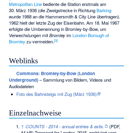
Metropolitan Line
bediente die Station erstmals am
30. März 1936 (die Zweigstrecke in Richtung
Barking
wurde 1988 an die Hammersmith & City Line übertragen).
1962 hielt der letzte Zug der Eisenbahn. Am 18. Mai 1967
erfolgte die Umbenennung in Bromley-by-Bow, um
Verwechslungen mit
Bromley
im
London Borough of
[3]
Bromley
zu vermeiden.
Weblinks
Commons
: Bromley-by-Bow (London
Underground)
– Sammlung von Bildern, Videos und
Audiodateien
Foto des Bahnsteigs mit Zug (März 1936)
Einzelnachweise
↑
COUNTS - 2014 - annual entries & exits.
(PDF,
44 kB) Transport for London, 2015, archiviert vom