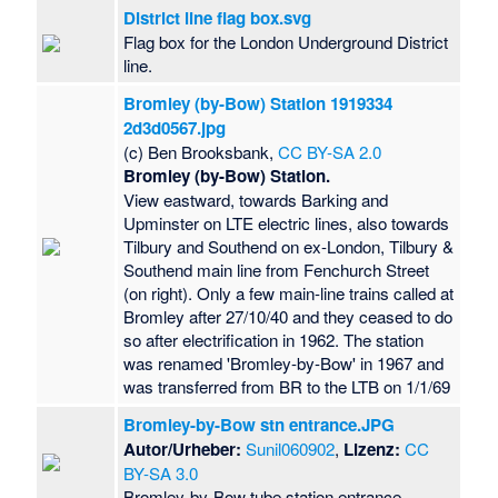
District line flag box.svg
Flag box for the London Underground District
line.
Bromley (by-Bow) Station 1919334
2d3d0567.jpg
(c) Ben Brooksbank,
CC BY-SA 2.0
Bromley (by-Bow) Station.
View eastward, towards Barking and
Upminster on LTE electric lines, also towards
Tilbury and Southend on ex-London, Tilbury &
Southend main line from Fenchurch Street
(on right). Only a few main-line trains called at
Bromley after 27/10/40 and they ceased to do
so after electrification in 1962. The station
was renamed 'Bromley-by-Bow' in 1967 and
was transferred from BR to the LTB on 1/1/69
Bromley-by-Bow stn entrance.JPG
Autor/Urheber:
Sunil060902
,
Lizenz:
CC
BY-SA 3.0
Bromley-by-Bow tube station entrance